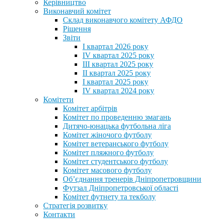
Керівництво
Виконавчий комітет
Склад виконавчого комітету АФДО
Рішення
Звіти
I квартал 2026 року
IV квартал 2025 року
III квартал 2025 року
II квартал 2025 року
I квартал 2025 року
IV квартал 2024 року
Комітети
Комітет арбітрів
Комітет по проведенню змагань
Дитячо-юнацька футбольна ліга
Комітет жіночого футболу
Комітет ветеранського футболу
Комітет пляжного футболу
Комітет студентського футболу
Комітет масового футболу
Обʼєднання тренерів Дніпропетровщини
Футзал Дніпропетровської області
Комітет футнету та текболу
Стратегія розвитку
Контакти