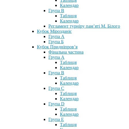
Таблиця
Календар
Група В
Таблиця
Календар
Регламент турніру пам’яті М. Білого
Кубок Мірозданіє
Група А
Група Б
Кубок Придніпров’я
Фінальна частина
Група А
Таблиця
Календар
Група В
Таблиця
Календар
Група С
Таблиця
Календар
Група D
Таблиця
Календар
Група Е
Таблиця