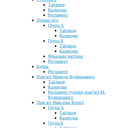
Таблиця
Календар
Регламент
Перша ліга
Група А
Таблиця
Календар
Група Б
Таблиця
Календар
Фінальна частина
Регламент
Кубок
Регламент
Пам`яті Миколи Кудрицького
Таблиця
Календар
Регламент турніру пам’яті М.
Кудрицького
Пам`яті Максима Білого
Група А
Таблиця
Календар
Група Б