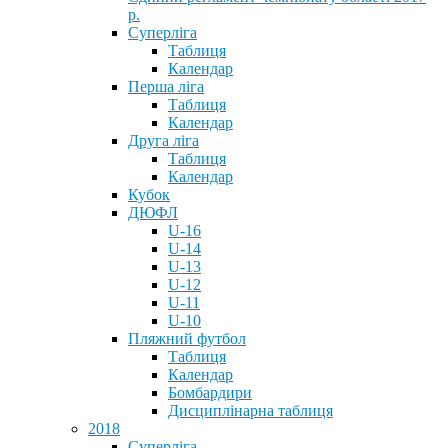
р.
Суперліга
Таблиця
Календар
Перша ліга
Таблиця
Календар
Друга ліга
Таблиця
Календар
Кубок
ДЮФЛ
U-16
U-14
U-13
U-12
U-11
U-10
Пляжний футбол
Таблиця
Календар
Бомбардири
Дисциплінарна таблиця
2018
Суперліга