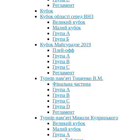
Регламент
Кубок
Кубок області серед ВНЗ
Великий кубок
Малий кубок
Група А
Група Б
Кубок Майсурадзе 2019
Плей-офф
Група А
Група В
Група С
Регламент
Турнір пам’яті Тищенко В.М.
Фінальна частина
Група А
Група В
Група С
Група D
Регламент
Турнір пам’яті Миколи Кудрицького
Великий кубок
Малий кубок
Група А