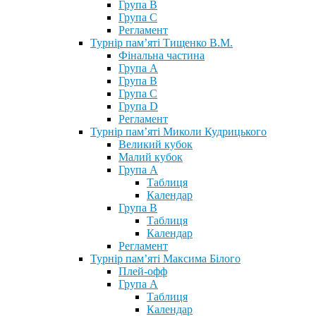
Група В
Група С
Регламент
Турнір пам’яті Тищенко В.М.
Фінальна частина
Група А
Група В
Група С
Група D
Регламент
Турнір пам’яті Миколи Кудрицького
Великий кубок
Малий кубок
Група А
Таблиця
Календар
Група В
Таблиця
Календар
Регламент
Турнір пам’яті Максима Білого
Плей-офф
Група А
Таблиця
Календар