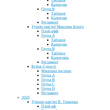
Таблиця
Календар
Група В
Таблиця
Календар
Регламент
Турнір пам’яті Максима Білого
Плей-офф
Група А
Таблиця
Календар
Група В
Таблица
Календарь
Регламент
Кубок Єдності
Фінальна частина
Група А
Група В
Група С
Група D
Регламент
2020
Турнир пам’яті В. Тищенка
Плей-оф