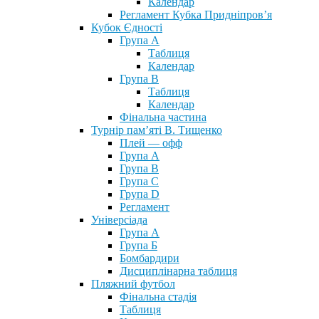
Календар
Регламент Кубка Придніпров’я
Кубок Єдності
Група А
Таблиця
Календар
Група В
Таблиця
Календар
Фінальна частина
Турнір пам’яті В. Тищенко
Плей — офф
Група А
Група B
Група С
Група D
Регламент
Універсіада
Група А
Група Б
Бомбардири
Дисциплінарна таблиця
Пляжний футбол
Фінальна стадія
Таблиця