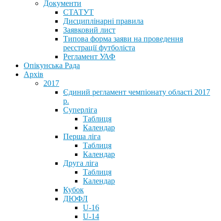
Документи
СТАТУТ
Дисциплінарні правила
Заявковий лист
Типова форма заяви на проведення
реєстрації футболіста
Регламент УАФ
Опікунська Рада
Архів
2017
Єдиний регламент чемпіонату області 2017
р.
Суперліга
Таблиця
Календар
Перша ліга
Таблиця
Календар
Друга ліга
Таблиця
Календар
Кубок
ДЮФЛ
U-16
U-14