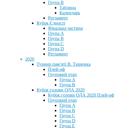
Група В
Таблица
Календарь
Регламент
Кубок Єдності
Фінальна частина
Група А
Група В
Група С
Група D
Регламент
2020
Турнир пам’яті В. Тищенка
Плей-оф
Груповий етап
Група А
Група В
Кубок голови ОДА 2020
Кубок голови ОДА 2020 Плей-оф
Груповий етап
Група A
Група B
Група C
Група D
Група E