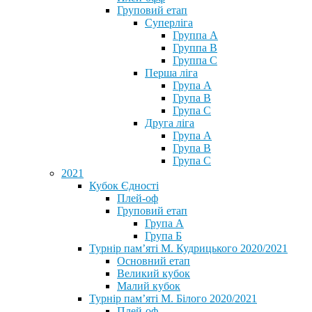
Груповий етап
Суперліга
Группа A
Группа B
Группа C
Перша ліга
Група A
Група B
Група C
Друга ліга
Група A
Група B
Група C
2021
Кубок Єдності
Плей-оф
Груповий етап
Група А
Група Б
Турнір пам’яті М. Кудрицького 2020/2021
Основний етап
Великий кубок
Малий кубок
Турнір пам’яті М. Білого 2020/2021
Плей-оф