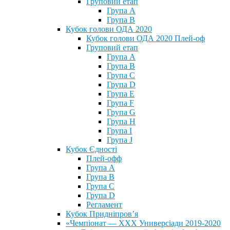
Груповий етап
Група А
Група В
Кубок голови ОДА 2020
Кубок голови ОДА 2020 Плей-оф
Груповий етап
Група A
Група B
Група C
Група D
Група E
Група F
Група G
Група H
Група I
Група J
Кубок Єдності
Плей-офф
Група А
Група В
Група С
Група D
Регламент
Кубок Придніпров’я
«Чемпіонат — ХХХ Универсіади 2019-2020