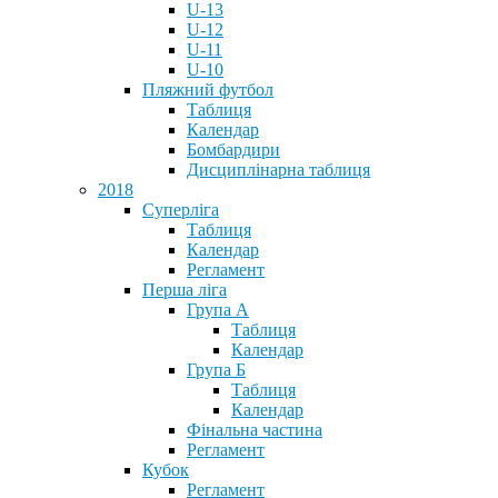
U-13
U-12
U-11
U-10
Пляжний футбол
Таблиця
Календар
Бомбардири
Дисциплінарна таблиця
2018
Суперліга
Таблиця
Календар
Регламент
Перша ліга
Група А
Таблиця
Календар
Група Б
Таблиця
Календар
Фінальна частина
Регламент
Кубок
Регламент