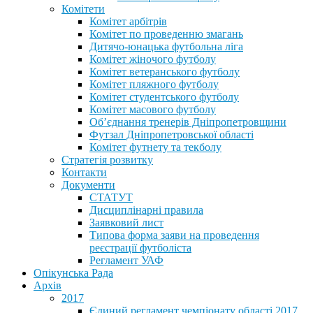
Комітети
Комітет арбітрів
Комітет по проведенню змагань
Дитячо-юнацька футбольна ліга
Комітет жіночого футболу
Комітет ветеранського футболу
Комітет пляжного футболу
Комітет студентського футболу
Комітет масового футболу
Обʼєднання тренерів Дніпропетровщини
Футзал Дніпропетровської області
Комітет футнету та текболу
Стратегія розвитку
Контакти
Документи
СТАТУТ
Дисциплінарні правила
Заявковий лист
Типова форма заяви на проведення
реєстрації футболіста
Регламент УАФ
Опікунська Рада
Архів
2017
Єдиний регламент чемпіонату області 2017