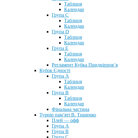
Таблиця
Календар
Група С
Таблиця
Календар
Група D
Таблиця
Календар
Група Е
Таблиця
Календар
Регламент Кубка Придніпров’я
Кубок Єдності
Група А
Таблиця
Календар
Група В
Таблиця
Календар
Фінальна частина
Турнір пам’яті В. Тищенко
Плей — офф
Група А
Група B
Група С