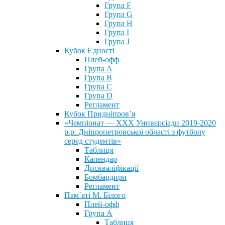
Група F
Група G
Група H
Група I
Група J
Кубок Єдності
Плей-офф
Група А
Група В
Група С
Група D
Регламент
Кубок Придніпров’я
«Чемпіонат — ХХХ Универсіади 2019-2020
р.р. Дніпропетровської області з футболу
серед студентів»
Таблиця
Календар
Дискваліфікації
Бомбардири
Регламент
Пам`яті М. Білого
Плей-офф
Група А
Таблиця