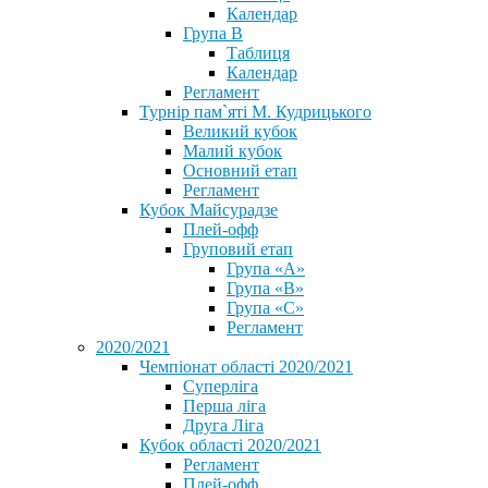
Календар
Група В
Таблиця
Календар
Регламент
Турнір пам`яті М. Кудрицького
Великий кубок
Малий кубок
Основний етап
Регламент
Кубок Майсурадзе
Плей-офф
Груповий етап
Група «А»
Група «B»
Група «C»
Регламент
2020/2021
Чемпіонат області 2020/2021
Суперліга
Перша ліга
Друга Ліга
Кубок області 2020/2021
Регламент
Плей-офф