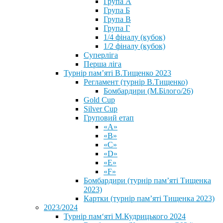
Група А
Група Б
Група В
Група Г
1/4 фіналу (кубок)
1/2 фіналу (кубок)
Суперліга
Перша ліга
Турнір пам’яті В.Тищенко 2023
Регламент (турнір В.Тищенко)
Бомбардири (М.Білого/26)
Gold Cup
Silver Cup
Груповий етап
«А»
«В»
«С»
«D»
«Е»
«F»
Бомбардири (турнір пам’яті Тищенка
2023)
Картки (турнір пам’яті Тищенка 2023)
2023/2024
⁨Турнір пам‘яті М.Кудрицького 2024