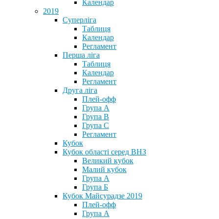
Календар
2019
Суперліга
Таблиця
Календар
Регламент
Перша ліга
Таблиця
Календар
Регламент
Друга ліга
Плей-офф
Група А
Група В
Група С
Регламент
Кубок
Кубок області серед ВНЗ
Великий кубок
Малий кубок
Група А
Група Б
Кубок Майсурадзе 2019
Плей-офф
Група А