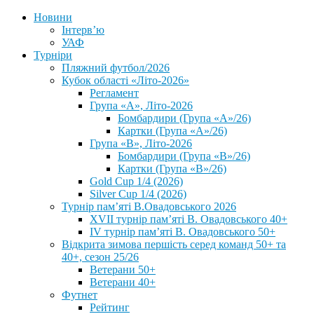
Новини
Інтерв’ю
УАФ
Турніри
Пляжний футбол/2026
Кубок області «Літо-2026»
Регламент
Група «А», Літо-2026
Бомбардири (Група «А»/26)
Картки (Група «А»/26)
Група «В», Літо-2026
Бомбардири (Група «В»/26)
Картки (Група «В»/26)
Gold Cup 1/4 (2026)
Silver Cup 1/4 (2026)
Турнір пам’яті В.Овадовського 2026
XVII турнір пам’яті В. Овадовського 40+
IV турнір пам’яті В. Овадовського 50+
Відкрита зимова першість серед команд 50+ та
40+, сезон 25/26
Ветерани 50+
Ветерани 40+
Футнет
Рейтинг