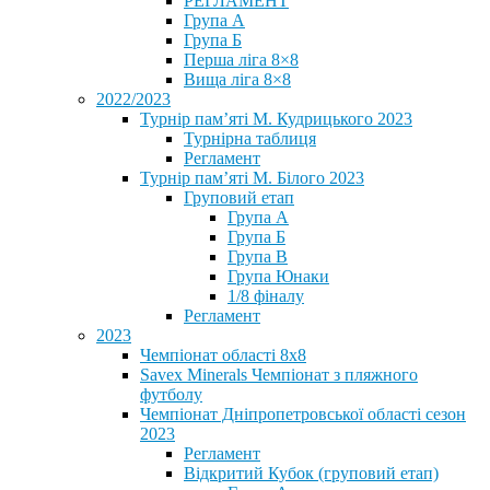
РЕГЛАМЕНТ
Група А
Група Б
Перша ліга 8×8
Вища ліга 8×8
2022/2023
Турнір пам’яті М. Кудрицького 2023
Турнірна таблиця
Регламент
Турнір пам’яті М. Білого 2023
Груповий етап
Група А
Група Б
Група В
Група Юнаки
1/8 фіналу
Регламент
2023
Чемпіонат області 8х8
Savex Minerals Чемпіонат з пляжного
футболу
Чемпіонат Дніпропетровської області сезон
2023
Регламент
Відкритий Кубок (груповий етап)