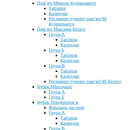
Пам`яті Миколи Кудрицького
Таблиця
Календар
Регламент турніру пам’яті М.
Кудрицького
Пам`яті Максима Білого
Група А
Таблиця
Календар
Група Б
Таблиця
Календар
Група В
Таблиця
Календар
Регламент турніру пам’яті М. Білого
Кубок Мірозданіє
Група А
Група Б
Кубок Придніпров’я
Фінальна частина
Група А
Таблиця
Календар
Група В