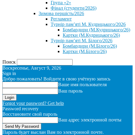
Група «2»
Фінал (студенти/2026)
⁨Зимова першість/2026⁩
Регламент
Турнір пам’яті М. Кудрицького/2026
Бомбардири (М.Кудрицького/26)
Картки (М.Кудрицького/26)
Турнір пам’яті М. Білого/2026
Бомбардири (М.Білого/26)
Картки (М.Білого/26)
Поиск
Воскресенье, Август 9, 2026
Sign in
Добро пожаловать! Войдите в свою учётную запись
Ваше имя пользователя
Ваш пароль
Forgot your password? Get help
Password recovery
Восстановите свой пароль
Ваш адрес электронной почты
Пароль будет выслан Вам по электронной почте.