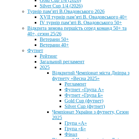
Gold Cup 1/4 (2026)
Silver Cup 1/4 (2026)
Турнір пам’яті В.Овадовського 2026
XVII турнір пам’яті В. Овадовського 40+
IV турнір пам’яті В. Овадовського 50+
Відкрита зимова першість серед команд 50+ та
40+, сезон 25/26
Ветерани 50+
Ветерани 40+
Футнет
Рейтинг
Загальний регламент
2025
Відкритий Чемпіонат міста Дніпра з
футнету «Весна 2025»
Регламент
Футнет «Група А»
Футнет «Група Б»
Gold Cup (футнет)
Silver Cup (футнет)
Чемпіонат України з футнету, Сезон
2025
Група «А»
Група «Б»
Фінал