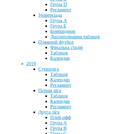
Група D
Регламент
Універсіада
Група А
Група Б
Бомбардири
Дисциплінарна таблиця
Пляжний футбол
Фінальна стадія
Таблиця
Календар
2019
Суперліга
Таблиця
Календар
Регламент
Перша ліга
Таблиця
Календар
Регламент
Друга ліга
Плей-офф
Група А
Група В
Група С