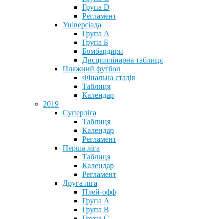
Група D
Регламент
Універсіада
Група А
Група Б
Бомбардири
Дисциплінарна таблиця
Пляжний футбол
Фінальна стадія
Таблиця
Календар
2019
Суперліга
Таблиця
Календар
Регламент
Перша ліга
Таблиця
Календар
Регламент
Друга ліга
Плей-офф
Група А
Група В
Група С