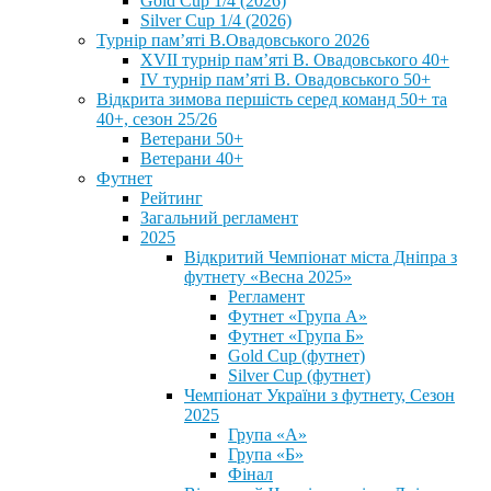
Gold Cup 1/4 (2026)
Silver Cup 1/4 (2026)
Турнір пам’яті В.Овадовського 2026
XVII турнір пам’яті В. Овадовського 40+
IV турнір пам’яті В. Овадовського 50+
Відкрита зимова першість серед команд 50+ та
40+, сезон 25/26
Ветерани 50+
Ветерани 40+
Футнет
Рейтинг
Загальний регламент
2025
Відкритий Чемпіонат міста Дніпра з
футнету «Весна 2025»
Регламент
Футнет «Група А»
Футнет «Група Б»
Gold Cup (футнет)
Silver Cup (футнет)
Чемпіонат України з футнету, Сезон
2025
Група «А»
Група «Б»
Фінал