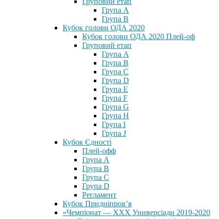
Груповий етап
Група А
Група В
Кубок голови ОДА 2020
Кубок голови ОДА 2020 Плей-оф
Груповий етап
Група A
Група B
Група C
Група D
Група E
Група F
Група G
Група H
Група I
Група J
Кубок Єдності
Плей-офф
Група А
Група В
Група С
Група D
Регламент
Кубок Придніпров’я
«Чемпіонат — ХХХ Универсіади 2019-2020