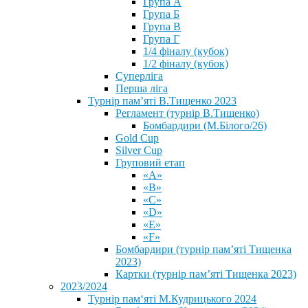
Група А
Група Б
Група В
Група Г
1/4 фіналу (кубок)
1/2 фіналу (кубок)
Суперліга
Перша ліга
Турнір пам’яті В.Тищенко 2023
Регламент (турнір В.Тищенко)
Бомбардири (М.Білого/26)
Gold Cup
Silver Cup
Груповий етап
«А»
«В»
«С»
«D»
«Е»
«F»
Бомбардири (турнір пам’яті Тищенка
2023)
Картки (турнір пам’яті Тищенка 2023)
2023/2024
⁨Турнір пам‘яті М.Кудрицького 2024