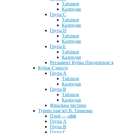
Таблиця
Календар
Група С
Таблиця
Календар
Група D
Таблиця
Календар
Група Е
Таблиця
Календар
Регламент Кубка Придніпров’я
Кубок Єдності
Група А
Таблиця
Календар
Група В
Таблиця
Календар
Фінальна частина
Турнір пам’яті В. Тищенко
Плей — офф
Група А
Група B
Група С