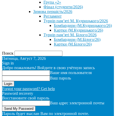
Група «2»
Фінал (студенти/2026)
⁨Зимова першість/2026⁩
Регламент
Турнір пам’яті М. Кудрицького/2026
Бомбардири (М.Кудрицького/26)
Картки (М.Кудрицького/26)
Турнір пам’яті М. Білого/2026
Бомбардири (М.Білого/26)
Картки (М.Білого/26)
Поиск
Пятница, Август 7, 2026
Sign in
Добро пожаловать! Войдите в свою учётную запись
Ваше имя пользователя
Ваш пароль
Forgot your password? Get help
Password recovery
Восстановите свой пароль
Ваш адрес электронной почты
Пароль будет выслан Вам по электронной почте.