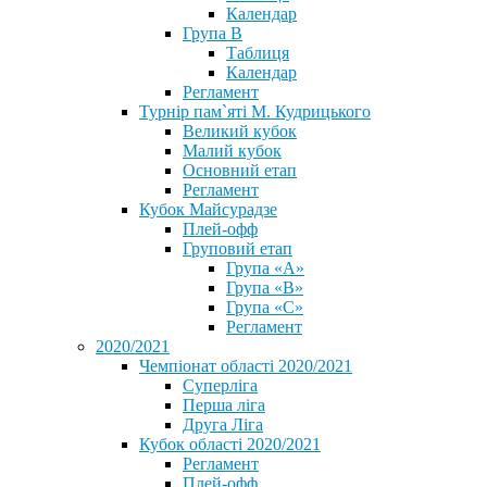
Календар
Група В
Таблиця
Календар
Регламент
Турнір пам`яті М. Кудрицького
Великий кубок
Малий кубок
Основний етап
Регламент
Кубок Майсурадзе
Плей-офф
Груповий етап
Група «А»
Група «B»
Група «C»
Регламент
2020/2021
Чемпіонат області 2020/2021
Суперліга
Перша ліга
Друга Ліга
Кубок області 2020/2021
Регламент
Плей-офф