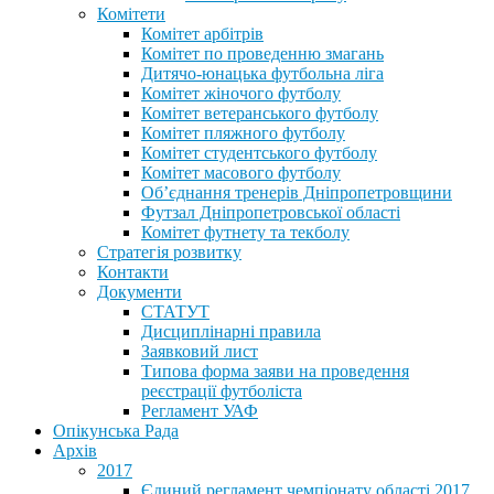
Комітети
Комітет арбітрів
Комітет по проведенню змагань
Дитячо-юнацька футбольна ліга
Комітет жіночого футболу
Комітет ветеранського футболу
Комітет пляжного футболу
Комітет студентського футболу
Комітет масового футболу
Обʼєднання тренерів Дніпропетровщини
Футзал Дніпропетровської області
Комітет футнету та текболу
Стратегія розвитку
Контакти
Документи
СТАТУТ
Дисциплінарні правила
Заявковий лист
Типова форма заяви на проведення
реєстрації футболіста
Регламент УАФ
Опікунська Рада
Архів
2017
Єдиний регламент чемпіонату області 2017