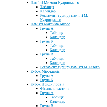
Пам`яті Миколи Кудрицького
Таблиця
Календар
Регламент турніру пам’яті М.
Кудрицького
Пам`яті Максима Білого
Група А
Таблиця
Календар
Група Б
Таблиця
Календар
Група В
Таблиця
Календар
Регламент турніру пам’яті М. Білого
Кубок Мірозданіє
Група А
Група Б
Кубок Придніпров’я
Фінальна частина
Група А
Таблиця
Календар
Група В