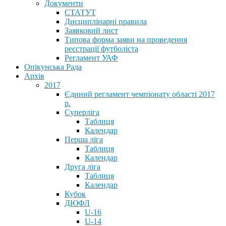
Документи
СТАТУТ
Дисциплінарні правила
Заявковий лист
Типова форма заяви на проведення
реєстрації футболіста
Регламент УАФ
Опікунська Рада
Архів
2017
Єдиний регламент чемпіонату області 2017
р.
Суперліга
Таблиця
Календар
Перша ліга
Таблиця
Календар
Друга ліга
Таблиця
Календар
Кубок
ДЮФЛ
U-16
U-14