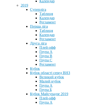
Календар
2019
Суперліга
Таблиця
Календар
Регламент
Перша ліга
Таблиця
Календар
Регламент
Друга ліга
Плей-офф
Група А
Група В
Група С
Регламент
Кубок
Кубок області серед ВНЗ
Великий кубок
Малий кубок
Група А
Група Б
Кубок Майсурадзе 2019
Плей-офф
Група А