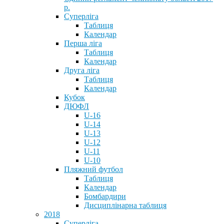
р.
Суперліга
Таблиця
Календар
Перша ліга
Таблиця
Календар
Друга ліга
Таблиця
Календар
Кубок
ДЮФЛ
U-16
U-14
U-13
U-12
U-11
U-10
Пляжний футбол
Таблиця
Календар
Бомбардири
Дисциплінарна таблиця
2018
Суперліга