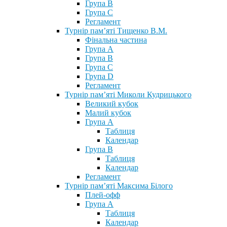
Група В
Група С
Регламент
Турнір пам’яті Тищенко В.М.
Фінальна частина
Група А
Група В
Група С
Група D
Регламент
Турнір пам’яті Миколи Кудрицького
Великий кубок
Малий кубок
Група А
Таблиця
Календар
Група В
Таблиця
Календар
Регламент
Турнір пам’яті Максима Білого
Плей-офф
Група А
Таблиця
Календар