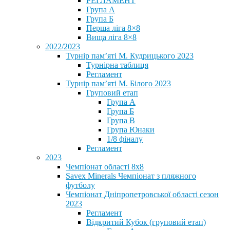
РЕГЛАМЕНТ
Група А
Група Б
Перша ліга 8×8
Вища ліга 8×8
2022/2023
Турнір пам’яті М. Кудрицького 2023
Турнірна таблиця
Регламент
Турнір пам’яті М. Білого 2023
Груповий етап
Група А
Група Б
Група В
Група Юнаки
1/8 фіналу
Регламент
2023
Чемпіонат області 8х8
Savex Minerals Чемпіонат з пляжного
футболу
Чемпіонат Дніпропетровської області сезон
2023
Регламент
Відкритий Кубок (груповий етап)