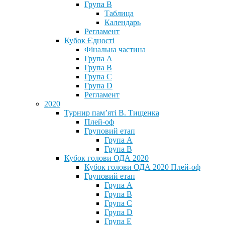
Група В
Таблица
Календарь
Регламент
Кубок Єдності
Фінальна частина
Група А
Група В
Група С
Група D
Регламент
2020
Турнир пам’яті В. Тищенка
Плей-оф
Груповий етап
Група А
Група В
Кубок голови ОДА 2020
Кубок голови ОДА 2020 Плей-оф
Груповий етап
Група A
Група B
Група C
Група D
Група E