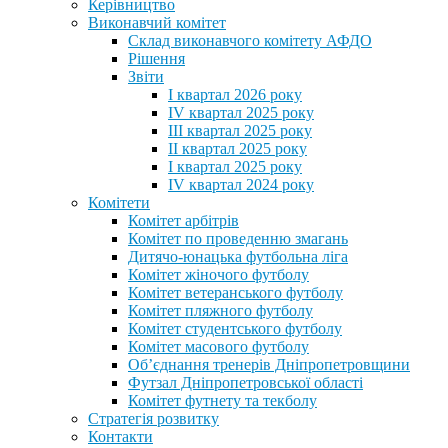
Керівництво
Виконавчий комітет
Склад виконавчого комітету АФДО
Рішення
Звіти
I квартал 2026 року
IV квартал 2025 року
III квартал 2025 року
II квартал 2025 року
I квартал 2025 року
IV квартал 2024 року
Комітети
Комітет арбітрів
Комітет по проведенню змагань
Дитячо-юнацька футбольна ліга
Комітет жіночого футболу
Комітет ветеранського футболу
Комітет пляжного футболу
Комітет студентського футболу
Комітет масового футболу
Обʼєднання тренерів Дніпропетровщини
Футзал Дніпропетровської області
Комітет футнету та текболу
Стратегія розвитку
Контакти