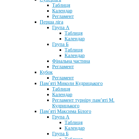
Таблиця
Календар
Регламент
Перша ліга
Група А
Таблиця
Календар
Група Б
Таблиця
Календар
Фінальна частина
Регламент
Кубок
Регламент
Пам`яті Миколи Кудрицького
Таблиця
Календар
Регламент турніру пам’яті М.
Кудрицького
Пам`яті Максима Білого
Група А
Таблиця
Календар
Група Б