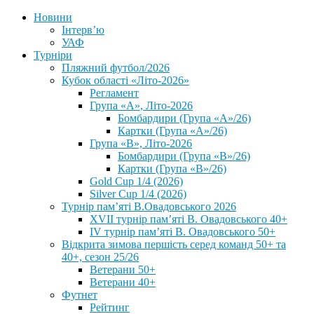
Новини
Інтерв’ю
УАФ
Турніри
Пляжний футбол/2026
Кубок області «Літо-2026»
Регламент
Група «А», Літо-2026
Бомбардири (Група «А»/26)
Картки (Група «А»/26)
Група «В», Літо-2026
Бомбардири (Група «В»/26)
Картки (Група «В»/26)
Gold Cup 1/4 (2026)
Silver Cup 1/4 (2026)
Турнір пам’яті В.Овадовського 2026
XVII турнір пам’яті В. Овадовського 40+
IV турнір пам’яті В. Овадовського 50+
Відкрита зимова першість серед команд 50+ та
40+, сезон 25/26
Ветерани 50+
Ветерани 40+
Футнет
Рейтинг