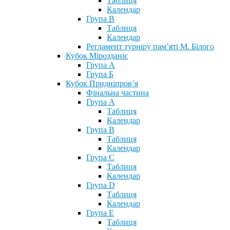
Таблиця
Календар
Група В
Таблиця
Календар
Регламент турніру пам’яті М. Білого
Кубок Мірозданіє
Група А
Група Б
Кубок Придніпров’я
Фінальна частина
Група А
Таблиця
Календар
Група В
Таблиця
Календар
Група С
Таблиця
Календар
Група D
Таблиця
Календар
Група Е
Таблиця