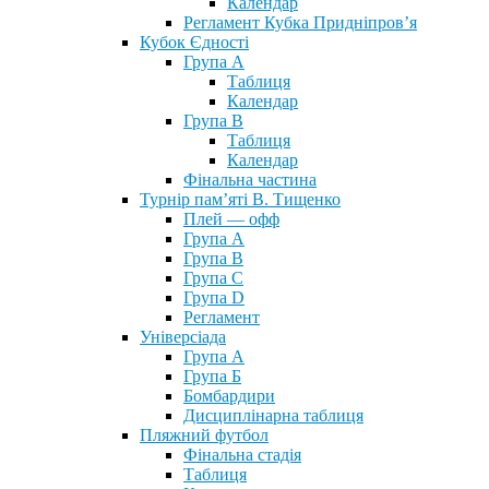
Календар
Регламент Кубка Придніпров’я
Кубок Єдності
Група А
Таблиця
Календар
Група В
Таблиця
Календар
Фінальна частина
Турнір пам’яті В. Тищенко
Плей — офф
Група А
Група B
Група С
Група D
Регламент
Універсіада
Група А
Група Б
Бомбардири
Дисциплінарна таблиця
Пляжний футбол
Фінальна стадія
Таблиця