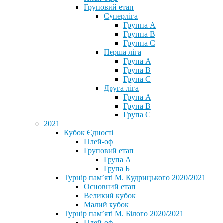
Груповий етап
Суперліга
Группа A
Группа B
Группа C
Перша ліга
Група A
Група B
Група C
Друга ліга
Група A
Група B
Група C
2021
Кубок Єдності
Плей-оф
Груповий етап
Група А
Група Б
Турнір пам’яті М. Кудрицького 2020/2021
Основний етап
Великий кубок
Малий кубок
Турнір пам’яті М. Білого 2020/2021
Плей-оф