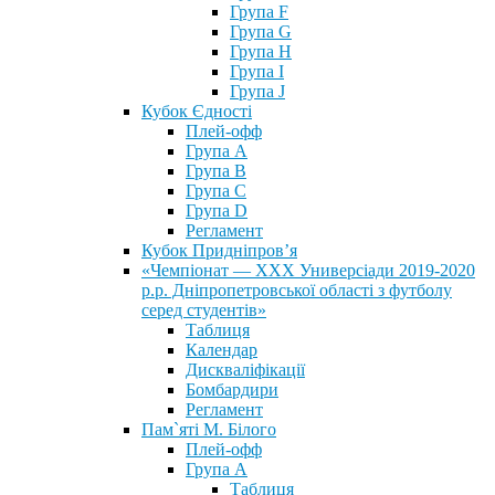
Група F
Група G
Група H
Група I
Група J
Кубок Єдності
Плей-офф
Група А
Група В
Група С
Група D
Регламент
Кубок Придніпров’я
«Чемпіонат — ХХХ Универсіади 2019-2020
р.р. Дніпропетровської області з футболу
серед студентів»
Таблиця
Календар
Дискваліфікації
Бомбардири
Регламент
Пам`яті М. Білого
Плей-офф
Група А
Таблиця