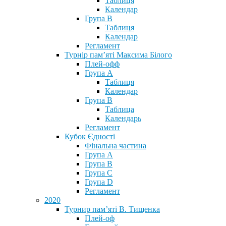
Таблиця
Календар
Група В
Таблиця
Календар
Регламент
Турнір пам’яті Максима Білого
Плей-офф
Група А
Таблиця
Календар
Група В
Таблица
Календарь
Регламент
Кубок Єдності
Фінальна частина
Група А
Група В
Група С
Група D
Регламент
2020
Турнир пам’яті В. Тищенка
Плей-оф