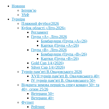
Новини
Інтерв’ю
УАФ
Турніри
Пляжний футбол/2026
Кубок області «Літо-2026»
Регламент
Група «А», Літо-2026
Бомбардири (Група «А»/26)
Картки (Група «А»/26)
Група «В», Літо-2026
Бомбардири (Група «В»/26)
Картки (Група «В»/26)
Gold Cup 1/4 (2026)
Silver Cup 1/4 (2026)
Турнір пам’яті В.Овадовського 2026
XVII турнір пам’яті В. Овадовського 40+
IV турнір пам’яті В. Овадовського 50+
Відкрита зимова першість серед команд 50+ та
40+, сезон 25/26
Ветерани 50+
Ветерани 40+
Футнет
Рейтинг