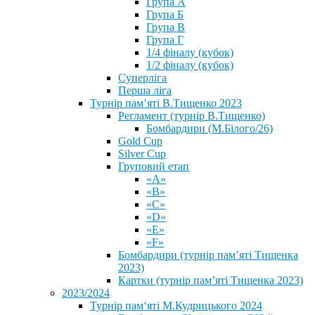
Група А
Група Б
Група В
Група Г
1/4 фіналу (кубок)
1/2 фіналу (кубок)
Суперліга
Перша ліга
Турнір пам’яті В.Тищенко 2023
Регламент (турнір В.Тищенко)
Бомбардири (М.Білого/26)
Gold Cup
Silver Cup
Груповий етап
«А»
«В»
«С»
«D»
«Е»
«F»
Бомбардири (турнір пам’яті Тищенка
2023)
Картки (турнір пам’яті Тищенка 2023)
2023/2024
⁨Турнір пам‘яті М.Кудрицького 2024