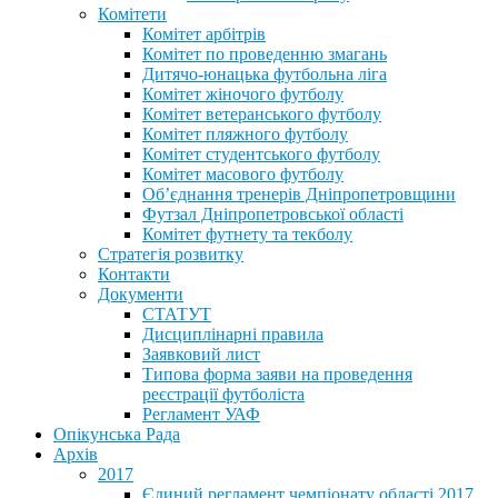
Комітети
Комітет арбітрів
Комітет по проведенню змагань
Дитячо-юнацька футбольна ліга
Комітет жіночого футболу
Комітет ветеранського футболу
Комітет пляжного футболу
Комітет студентського футболу
Комітет масового футболу
Обʼєднання тренерів Дніпропетровщини
Футзал Дніпропетровської області
Комітет футнету та текболу
Стратегія розвитку
Контакти
Документи
СТАТУТ
Дисциплінарні правила
Заявковий лист
Типова форма заяви на проведення
реєстрації футболіста
Регламент УАФ
Опікунська Рада
Архів
2017
Єдиний регламент чемпіонату області 2017