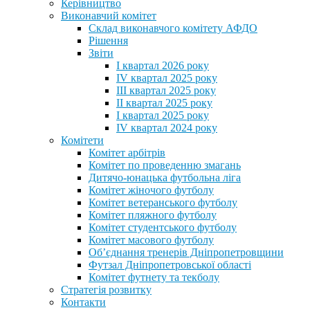
Керівництво
Виконавчий комітет
Склад виконавчого комітету АФДО
Рішення
Звіти
I квартал 2026 року
IV квартал 2025 року
III квартал 2025 року
II квартал 2025 року
I квартал 2025 року
IV квартал 2024 року
Комітети
Комітет арбітрів
Комітет по проведенню змагань
Дитячо-юнацька футбольна ліга
Комітет жіночого футболу
Комітет ветеранського футболу
Комітет пляжного футболу
Комітет студентського футболу
Комітет масового футболу
Обʼєднання тренерів Дніпропетровщини
Футзал Дніпропетровської області
Комітет футнету та текболу
Стратегія розвитку
Контакти