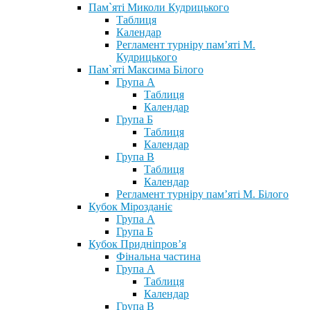
Пам`яті Миколи Кудрицького
Таблиця
Календар
Регламент турніру пам’яті М.
Кудрицького
Пам`яті Максима Білого
Група А
Таблиця
Календар
Група Б
Таблиця
Календар
Група В
Таблиця
Календар
Регламент турніру пам’яті М. Білого
Кубок Мірозданіє
Група А
Група Б
Кубок Придніпров’я
Фінальна частина
Група А
Таблиця
Календар
Група В