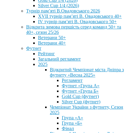
Gold Cup 1/4 (2026)
Silver Cup 1/4 (2026)
Турнір пам’яті В.Овадовського 2026
XVII турнір пам’яті В. Овадовського 40+
IV турнір пам’яті В. Овадовського 50+
Відкрита зимова першість серед команд 50+ та
40+, сезон 25/26
Ветерани 50+
Ветерани 40+
Футнет
Рейтинг
Загальний регламент
2025
Відкритий Чемпіонат міста Дніпра з
футнету «Весна 2025»
Регламент
Футнет «Група А»
Футнет «Група Б»
Gold Cup (футнет)
Silver Cup (футнет)
Чемпіонат України з футнету, Сезон
2025
Група «А»
Група «Б»
Фінал