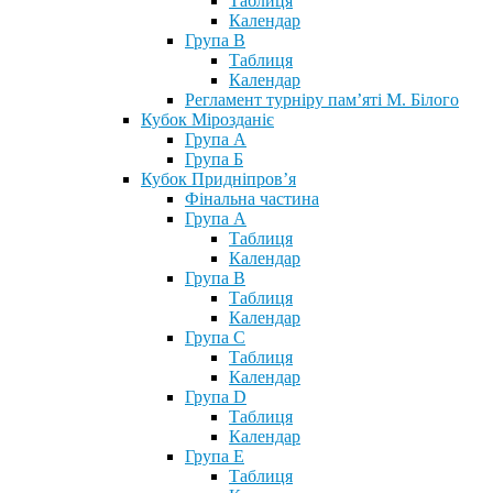
Таблиця
Календар
Група В
Таблиця
Календар
Регламент турніру пам’яті М. Білого
Кубок Мірозданіє
Група А
Група Б
Кубок Придніпров’я
Фінальна частина
Група А
Таблиця
Календар
Група В
Таблиця
Календар
Група С
Таблиця
Календар
Група D
Таблиця
Календар
Група Е
Таблиця