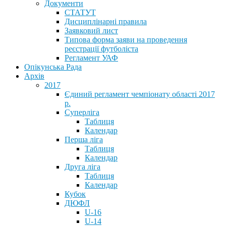
Документи
СТАТУТ
Дисциплінарні правила
Заявковий лист
Типова форма заяви на проведення
реєстрації футболіста
Регламент УАФ
Опікунська Рада
Архів
2017
Єдиний регламент чемпіонату області 2017
р.
Суперліга
Таблиця
Календар
Перша ліга
Таблиця
Календар
Друга ліга
Таблиця
Календар
Кубок
ДЮФЛ
U-16
U-14