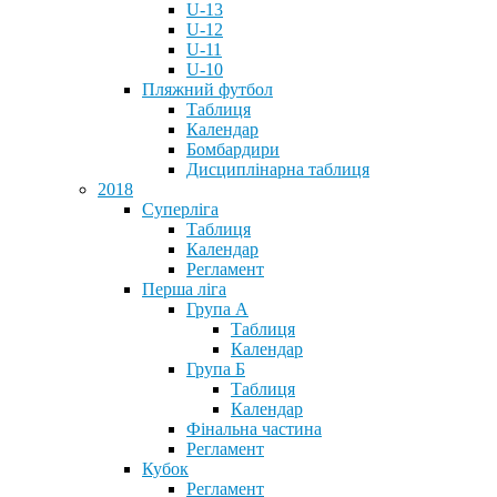
U-13
U-12
U-11
U-10
Пляжний футбол
Таблиця
Календар
Бомбардири
Дисциплінарна таблиця
2018
Суперліга
Таблиця
Календар
Регламент
Перша ліга
Група А
Таблиця
Календар
Група Б
Таблиця
Календар
Фінальна частина
Регламент
Кубок
Регламент