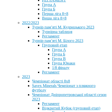
РЕГЛАМЕНТ
Група А
Група Б
Перша ліга 8×8
Вища ліга 8×8
2022/2023
Турнір пам’яті М. Кудрицького 2023
Турнірна таблиця
Регламент
Турнір пам’яті М. Білого 2023
Груповий етап
Група А
Група Б
Група В
Група Юнаки
1/8 фіналу
Регламент
2023
Чемпіонат області 8х8
Savex Minerals Чемпіонат з пляжного
футболу
Чемпіонат Дніпропетровської області сезон
2023
Регламент
Відкритий Кубок (груповий етап)