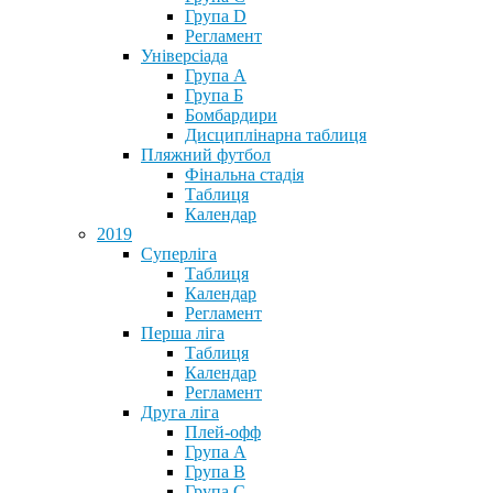
Група D
Регламент
Універсіада
Група А
Група Б
Бомбардири
Дисциплінарна таблиця
Пляжний футбол
Фінальна стадія
Таблиця
Календар
2019
Суперліга
Таблиця
Календар
Регламент
Перша ліга
Таблиця
Календар
Регламент
Друга ліга
Плей-офф
Група А
Група В
Група С