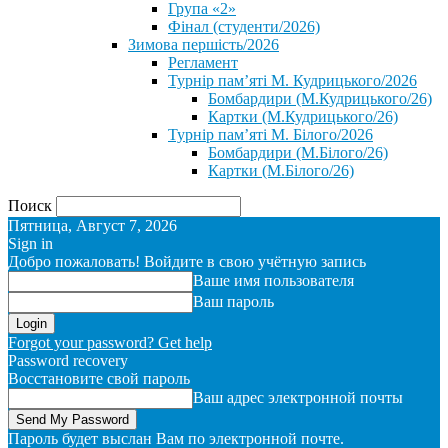
Група «2»
Фінал (студенти/2026)
⁨Зимова першість/2026⁩
Регламент
Турнір пам’яті М. Кудрицького/2026
Бомбардири (М.Кудрицького/26)
Картки (М.Кудрицького/26)
Турнір пам’яті М. Білого/2026
Бомбардири (М.Білого/26)
Картки (М.Білого/26)
Поиск
Пятница, Август 7, 2026
Sign in
Добро пожаловать! Войдите в свою учётную запись
Ваше имя пользователя
Ваш пароль
Forgot your password? Get help
Password recovery
Восстановите свой пароль
Ваш адрес электронной почты
Пароль будет выслан Вам по электронной почте.