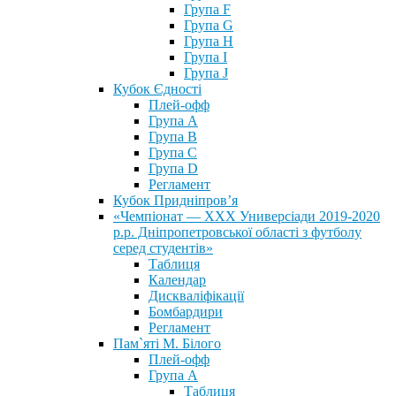
Група F
Група G
Група H
Група I
Група J
Кубок Єдності
Плей-офф
Група А
Група В
Група С
Група D
Регламент
Кубок Придніпров’я
«Чемпіонат — ХХХ Универсіади 2019-2020
р.р. Дніпропетровської області з футболу
серед студентів»
Таблиця
Календар
Дискваліфікації
Бомбардири
Регламент
Пам`яті М. Білого
Плей-офф
Група А
Таблиця