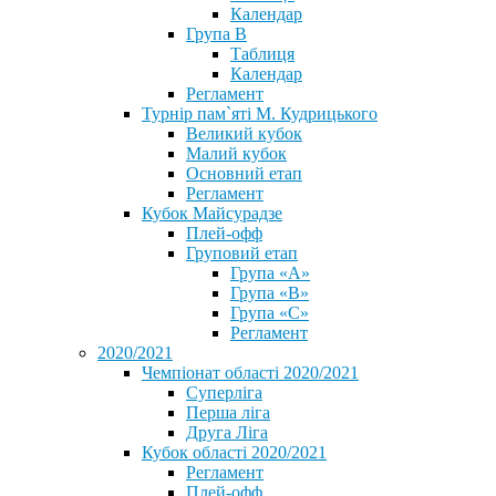
Календар
Група В
Таблиця
Календар
Регламент
Турнір пам`яті М. Кудрицького
Великий кубок
Малий кубок
Основний етап
Регламент
Кубок Майсурадзе
Плей-офф
Груповий етап
Група «А»
Група «B»
Група «C»
Регламент
2020/2021
Чемпіонат області 2020/2021
Суперліга
Перша ліга
Друга Ліга
Кубок області 2020/2021
Регламент
Плей-офф