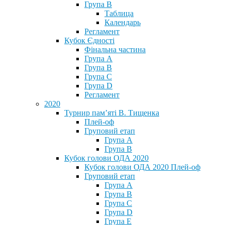
Група В
Таблица
Календарь
Регламент
Кубок Єдності
Фінальна частина
Група А
Група В
Група С
Група D
Регламент
2020
Турнир пам’яті В. Тищенка
Плей-оф
Груповий етап
Група А
Група В
Кубок голови ОДА 2020
Кубок голови ОДА 2020 Плей-оф
Груповий етап
Група A
Група B
Група C
Група D
Група E