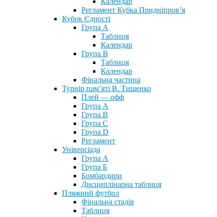
Календар
Регламент Кубка Придніпров’я
Кубок Єдності
Група А
Таблиця
Календар
Група В
Таблиця
Календар
Фінальна частина
Турнір пам’яті В. Тищенко
Плей — офф
Група А
Група B
Група С
Група D
Регламент
Універсіада
Група А
Група Б
Бомбардири
Дисциплінарна таблиця
Пляжний футбол
Фінальна стадія
Таблиця