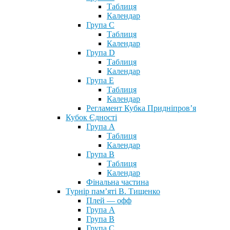
Таблиця
Календар
Група С
Таблиця
Календар
Група D
Таблиця
Календар
Група Е
Таблиця
Календар
Регламент Кубка Придніпров’я
Кубок Єдності
Група А
Таблиця
Календар
Група В
Таблиця
Календар
Фінальна частина
Турнір пам’яті В. Тищенко
Плей — офф
Група А
Група B
Група С