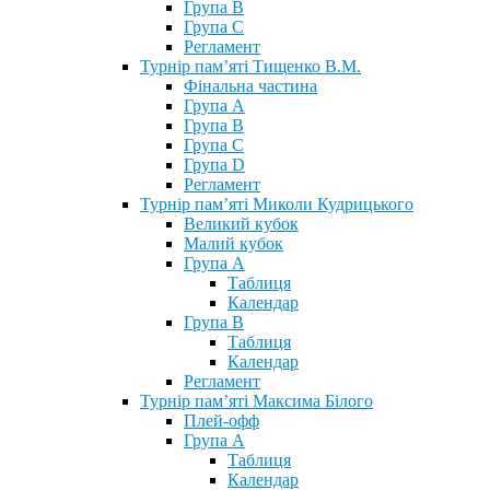
Група В
Група С
Регламент
Турнір пам’яті Тищенко В.М.
Фінальна частина
Група А
Група В
Група С
Група D
Регламент
Турнір пам’яті Миколи Кудрицького
Великий кубок
Малий кубок
Група А
Таблиця
Календар
Група В
Таблиця
Календар
Регламент
Турнір пам’яті Максима Білого
Плей-офф
Група А
Таблиця
Календар