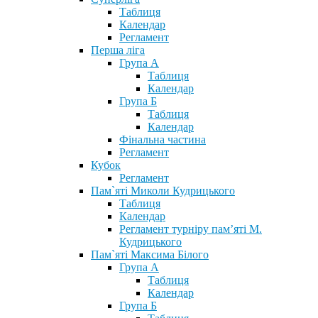
Таблиця
Календар
Регламент
Перша ліга
Група А
Таблиця
Календар
Група Б
Таблиця
Календар
Фінальна частина
Регламент
Кубок
Регламент
Пам`яті Миколи Кудрицького
Таблиця
Календар
Регламент турніру пам’яті М.
Кудрицького
Пам`яті Максима Білого
Група А
Таблиця
Календар
Група Б