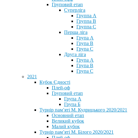
Груповий етап
Суперліга
Группа A
Группа B
Группа C
Перша ліга
Група A
Група B
Група C
Друга ліга
Група A
Група B
Група C
2021
Кубок Єдності
Плей-оф
Груповий етап
Група А
Група Б
Турнір пам’яті М. Кудрицького 2020/2021
Основний етап
Великий кубок
Малий кубок
Турнір пам’яті М. Білого 2020/2021
Плей-оф