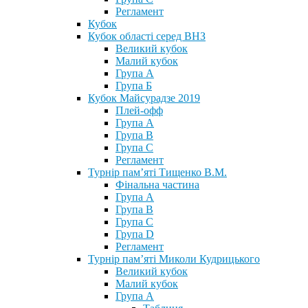
Регламент
Кубок
Кубок області серед ВНЗ
Великий кубок
Малий кубок
Група А
Група Б
Кубок Майсурадзе 2019
Плей-офф
Група А
Група В
Група С
Регламент
Турнір пам’яті Тищенко В.М.
Фінальна частина
Група А
Група В
Група С
Група D
Регламент
Турнір пам’яті Миколи Кудрицького
Великий кубок
Малий кубок
Група А