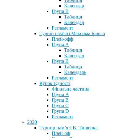
Таблиця
Календар
Група В
Таблиця
Календар
Регламент
Турнір пам’яті Максима Білого
Плей-офф
Група А
Таблиця
Календар
Група В
Таблица
Календарь
Регламент
Кубок Єдності
Фінальна частина
Група А
Група В
Група С
Група D
Регламент
2020
Турнир пам’яті В. Тищенка
Плей-оф