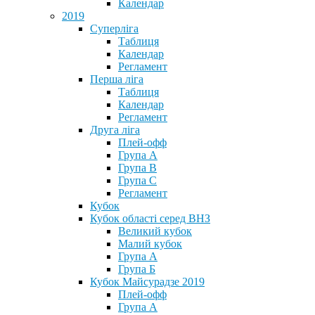
Календар
2019
Суперліга
Таблиця
Календар
Регламент
Перша ліга
Таблиця
Календар
Регламент
Друга ліга
Плей-офф
Група А
Група В
Група С
Регламент
Кубок
Кубок області серед ВНЗ
Великий кубок
Малий кубок
Група А
Група Б
Кубок Майсурадзе 2019
Плей-офф
Група А