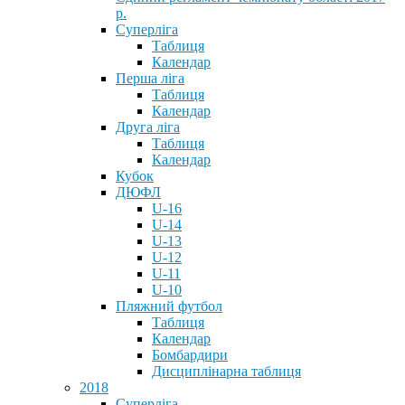
р.
Суперліга
Таблиця
Календар
Перша ліга
Таблиця
Календар
Друга ліга
Таблиця
Календар
Кубок
ДЮФЛ
U-16
U-14
U-13
U-12
U-11
U-10
Пляжний футбол
Таблиця
Календар
Бомбардири
Дисциплінарна таблиця
2018
Суперліга