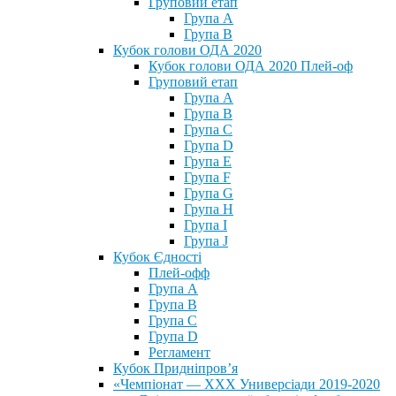
Груповий етап
Група А
Група В
Кубок голови ОДА 2020
Кубок голови ОДА 2020 Плей-оф
Груповий етап
Група A
Група B
Група C
Група D
Група E
Група F
Група G
Група H
Група I
Група J
Кубок Єдності
Плей-офф
Група А
Група В
Група С
Група D
Регламент
Кубок Придніпров’я
«Чемпіонат — ХХХ Универсіади 2019-2020