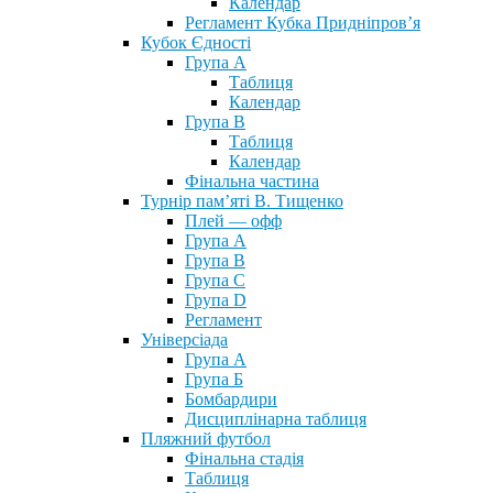
Календар
Регламент Кубка Придніпров’я
Кубок Єдності
Група А
Таблиця
Календар
Група В
Таблиця
Календар
Фінальна частина
Турнір пам’яті В. Тищенко
Плей — офф
Група А
Група B
Група С
Група D
Регламент
Універсіада
Група А
Група Б
Бомбардири
Дисциплінарна таблиця
Пляжний футбол
Фінальна стадія
Таблиця