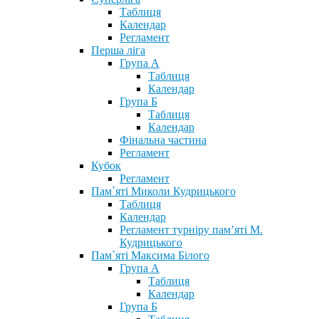
Таблиця
Календар
Регламент
Перша ліга
Група А
Таблиця
Календар
Група Б
Таблиця
Календар
Фінальна частина
Регламент
Кубок
Регламент
Пам`яті Миколи Кудрицького
Таблиця
Календар
Регламент турніру пам’яті М.
Кудрицького
Пам`яті Максима Білого
Група А
Таблиця
Календар
Група Б