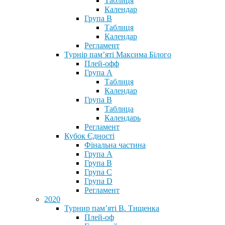
Таблиця
Календар
Група В
Таблиця
Календар
Регламент
Турнір пам’яті Максима Білого
Плей-офф
Група А
Таблиця
Календар
Група В
Таблица
Календарь
Регламент
Кубок Єдності
Фінальна частина
Група А
Група В
Група С
Група D
Регламент
2020
Турнир пам’яті В. Тищенка
Плей-оф