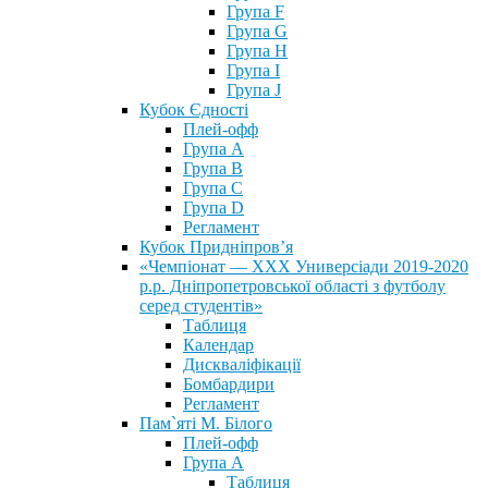
Група F
Група G
Група H
Група I
Група J
Кубок Єдності
Плей-офф
Група А
Група В
Група С
Група D
Регламент
Кубок Придніпров’я
«Чемпіонат — ХХХ Универсіади 2019-2020
р.р. Дніпропетровської області з футболу
серед студентів»
Таблиця
Календар
Дискваліфікації
Бомбардири
Регламент
Пам`яті М. Білого
Плей-офф
Група А
Таблиця