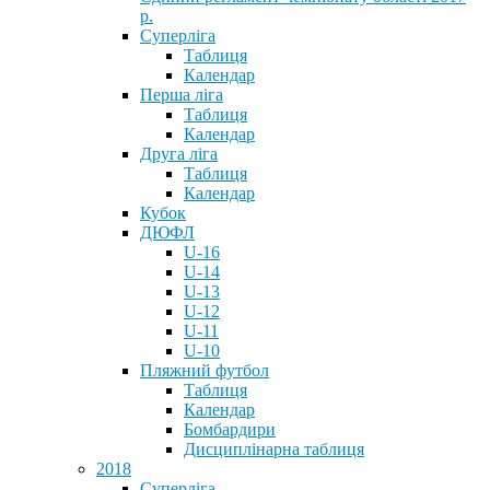
р.
Суперліга
Таблиця
Календар
Перша ліга
Таблиця
Календар
Друга ліга
Таблиця
Календар
Кубок
ДЮФЛ
U-16
U-14
U-13
U-12
U-11
U-10
Пляжний футбол
Таблиця
Календар
Бомбардири
Дисциплінарна таблиця
2018
Суперліга