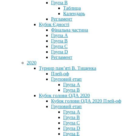
Група В
Таблица
Календарь
Регламент
Кубок Єдності
Фінальна частина
Група А
Група В
Група С
Група D
Регламент
2020
Турнир пам’яті В. Тищенка
Плей-оф
Груповий етап
Група А
Група В
Кубок голови ОДА 2020
Кубок голови ОДА 2020 Плей-оф
Груповий етап
Група A
Група B
Група C
Група D
Група E