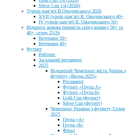
Gold Cup 1/4 (2026)
Silver Cup 1/4 (2026)
Турнір пам’яті В.Овадовського 2026
XVII турнір пам’яті В. Овадовського 40+
IV турнір пам’яті В. Овадовського 50+
Відкрита зимова першість серед команд 50+ та
40+, сезон 25/26
Ветерани 50+
Ветерани 40+
Футнет
Рейтинг
Загальний регламент
2025
Відкритий Чемпіонат міста Дніпра з
футнету «Весна 2025»
Регламент
Футнет «Група А»
Футнет «Група Б»
Gold Cup (футнет)
Silver Cup (футнет)
Чемпіонат України з футнету, Сезон
2025
Група «А»
Група «Б»
Фінал