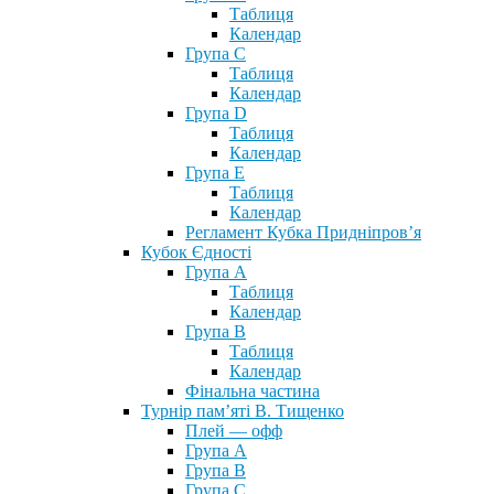
Таблиця
Календар
Група С
Таблиця
Календар
Група D
Таблиця
Календар
Група Е
Таблиця
Календар
Регламент Кубка Придніпров’я
Кубок Єдності
Група А
Таблиця
Календар
Група В
Таблиця
Календар
Фінальна частина
Турнір пам’яті В. Тищенко
Плей — офф
Група А
Група B
Група С