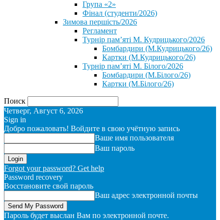
Група «2»
Фінал (студенти/2026)
⁨Зимова першість/2026⁩
Регламент
Турнір пам’яті М. Кудрицького/2026
Бомбардири (М.Кудрицького/26)
Картки (М.Кудрицького/26)
Турнір пам’яті М. Білого/2026
Бомбардири (М.Білого/26)
Картки (М.Білого/26)
Поиск
Четверг, Август 6, 2026
Sign in
Добро пожаловать! Войдите в свою учётную запись
Ваше имя пользователя
Ваш пароль
Forgot your password? Get help
Password recovery
Восстановите свой пароль
Ваш адрес электронной почты
Пароль будет выслан Вам по электронной почте.