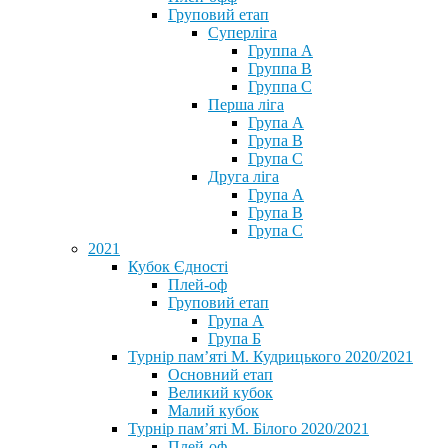
Груповий етап
Суперліга
Группа A
Группа B
Группа C
Перша ліга
Група A
Група B
Група C
Друга ліга
Група A
Група B
Група C
2021
Кубок Єдності
Плей-оф
Груповий етап
Група А
Група Б
Турнір пам’яті М. Кудрицького 2020/2021
Основний етап
Великий кубок
Малий кубок
Турнір пам’яті М. Білого 2020/2021
Плей-оф