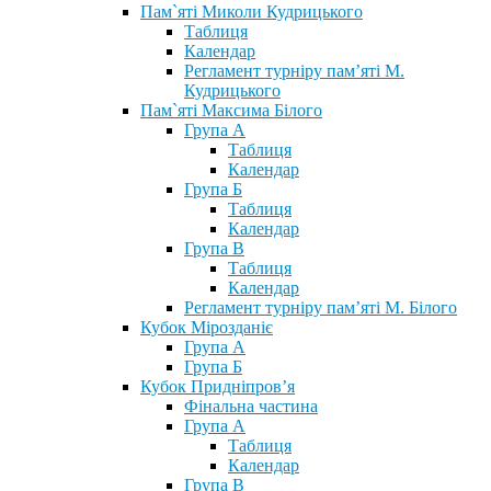
Пам`яті Миколи Кудрицького
Таблиця
Календар
Регламент турніру пам’яті М.
Кудрицького
Пам`яті Максима Білого
Група А
Таблиця
Календар
Група Б
Таблиця
Календар
Група В
Таблиця
Календар
Регламент турніру пам’яті М. Білого
Кубок Мірозданіє
Група А
Група Б
Кубок Придніпров’я
Фінальна частина
Група А
Таблиця
Календар
Група В