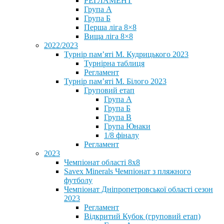
РЕГЛАМЕНТ
Група А
Група Б
Перша ліга 8×8
Вища ліга 8×8
2022/2023
Турнір пам’яті М. Кудрицького 2023
Турнірна таблиця
Регламент
Турнір пам’яті М. Білого 2023
Груповий етап
Група А
Група Б
Група В
Група Юнаки
1/8 фіналу
Регламент
2023
Чемпіонат області 8х8
Savex Minerals Чемпіонат з пляжного
футболу
Чемпіонат Дніпропетровської області сезон
2023
Регламент
Відкритий Кубок (груповий етап)