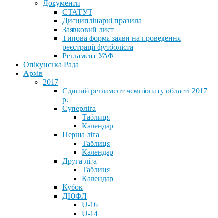
Документи
СТАТУТ
Дисциплінарні правила
Заявковий лист
Типова форма заяви на проведення
реєстрації футболіста
Регламент УАФ
Опікунська Рада
Архів
2017
Єдиний регламент чемпіонату області 2017
р.
Суперліга
Таблиця
Календар
Перша ліга
Таблиця
Календар
Друга ліга
Таблиця
Календар
Кубок
ДЮФЛ
U-16
U-14