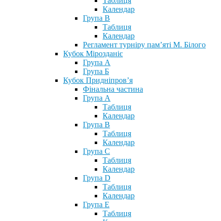
Таблиця
Календар
Група В
Таблиця
Календар
Регламент турніру пам’яті М. Білого
Кубок Мірозданіє
Група А
Група Б
Кубок Придніпров’я
Фінальна частина
Група А
Таблиця
Календар
Група В
Таблиця
Календар
Група С
Таблиця
Календар
Група D
Таблиця
Календар
Група Е
Таблиця