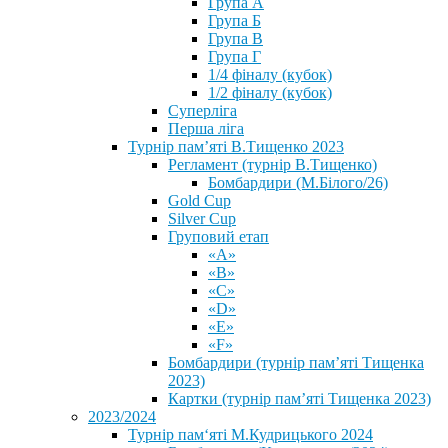
Група А
Група Б
Група В
Група Г
1/4 фіналу (кубок)
1/2 фіналу (кубок)
Суперліга
Перша ліга
Турнір пам’яті В.Тищенко 2023
Регламент (турнір В.Тищенко)
Бомбардири (М.Білого/26)
Gold Cup
Silver Cup
Груповий етап
«А»
«В»
«С»
«D»
«Е»
«F»
Бомбардири (турнір пам’яті Тищенка
2023)
Картки (турнір пам’яті Тищенка 2023)
2023/2024
⁨Турнір пам‘яті М.Кудрицького 2024