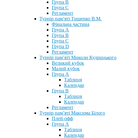
Група В
Група С
Регламент
Турнір пам’яті Тищенко В.М.
Фінальна частина
Група А
Група В
Група С
Група D
Регламент
Турнір пам’яті Миколи Кудрицького
Великий кубок
Малий кубок
Група А
Таблиця
Календар
Група В
Таблиця
Календар
Регламент
Турнір пам’яті Максима Білого
Плей-офф
Група А
Таблиця
Календар