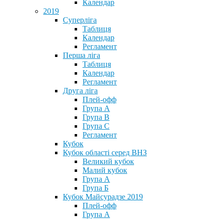
Календар
2019
Суперліга
Таблиця
Календар
Регламент
Перша ліга
Таблиця
Календар
Регламент
Друга ліга
Плей-офф
Група А
Група В
Група С
Регламент
Кубок
Кубок області серед ВНЗ
Великий кубок
Малий кубок
Група А
Група Б
Кубок Майсурадзе 2019
Плей-офф
Група А