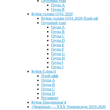
Груповий етап
Група А
Група В
Кубок голови ОДА 2020
Кубок голови ОДА 2020 Плей-оф
Груповий етап
Група A
Група B
Група C
Група D
Група E
Група F
Група G
Група H
Група I
Група J
Кубок Єдності
Плей-офф
Група А
Група В
Група С
Група D
Регламент
Кубок Придніпров’я
«Чемпіонат — ХХХ Универсіади 2019-2020