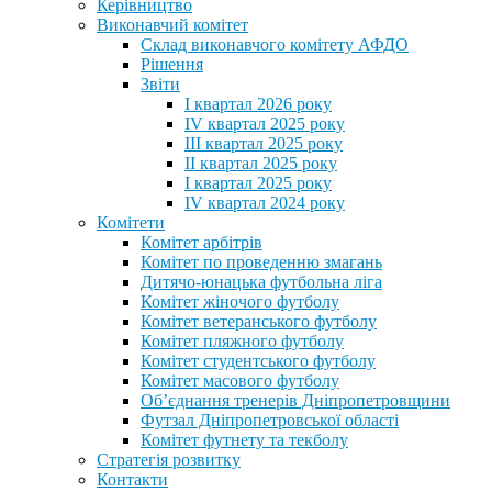
Керівництво
Виконавчий комітет
Склад виконавчого комітету АФДО
Рішення
Звіти
I квартал 2026 року
IV квартал 2025 року
III квартал 2025 року
II квартал 2025 року
I квартал 2025 року
IV квартал 2024 року
Комітети
Комітет арбітрів
Комітет по проведенню змагань
Дитячо-юнацька футбольна ліга
Комітет жіночого футболу
Комітет ветеранського футболу
Комітет пляжного футболу
Комітет студентського футболу
Комітет масового футболу
Обʼєднання тренерів Дніпропетровщини
Футзал Дніпропетровської області
Комітет футнету та текболу
Стратегія розвитку
Контакти