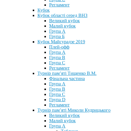
Регламент
Кубок
Кубок області серед ВНЗ
Великий кубок
Малий кубок
Група А
Група Б
Кубок Майсурадзе 2019
Плей-офф
Група А
Група В
Група С
Регламент
Турнір пам’яті Тищенко В.М.
Фінальна частина
Група А
Група В
Група С
Група D
Регламент
Турнір пам’яті Миколи Кудрицького
Великий кубок
Малий кубок
Група А