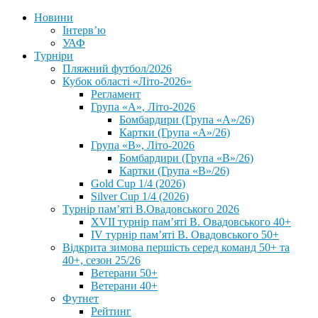
Новини
Інтерв’ю
УАФ
Турніри
Пляжний футбол/2026
Кубок області «Літо-2026»
Регламент
Група «А», Літо-2026
Бомбардири (Група «А»/26)
Картки (Група «А»/26)
Група «В», Літо-2026
Бомбардири (Група «В»/26)
Картки (Група «В»/26)
Gold Cup 1/4 (2026)
Silver Cup 1/4 (2026)
Турнір пам’яті В.Овадовського 2026
XVII турнір пам’яті В. Овадовського 40+
IV турнір пам’яті В. Овадовського 50+
Відкрита зимова першість серед команд 50+ та
40+, сезон 25/26
Ветерани 50+
Ветерани 40+
Футнет
Рейтинг