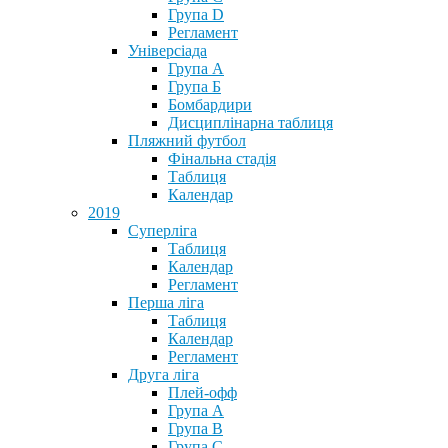
Група D
Регламент
Універсіада
Група А
Група Б
Бомбардири
Дисциплінарна таблиця
Пляжний футбол
Фінальна стадія
Таблиця
Календар
2019
Суперліга
Таблиця
Календар
Регламент
Перша ліга
Таблиця
Календар
Регламент
Друга ліга
Плей-офф
Група А
Група В
Група С