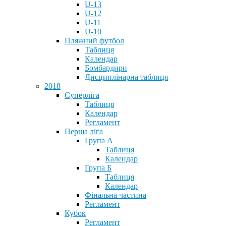
U-13
U-12
U-11
U-10
Пляжний футбол
Таблиця
Календар
Бомбардири
Дисциплінарна таблиця
2018
Суперліга
Таблиця
Календар
Регламент
Перша ліга
Група А
Таблиця
Календар
Група Б
Таблиця
Календар
Фінальна частина
Регламент
Кубок
Регламент