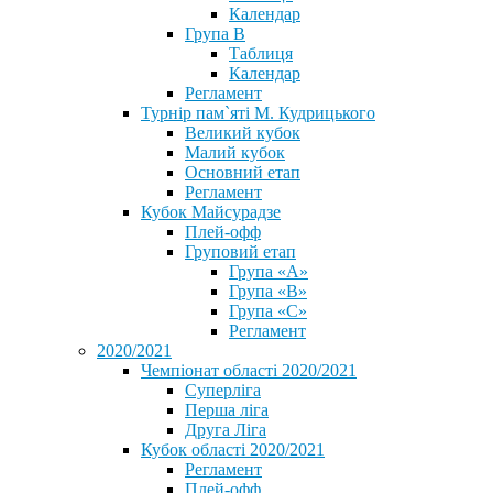
Календар
Група В
Таблиця
Календар
Регламент
Турнір пам`яті М. Кудрицького
Великий кубок
Малий кубок
Основний етап
Регламент
Кубок Майсурадзе
Плей-офф
Груповий етап
Група «А»
Група «B»
Група «C»
Регламент
2020/2021
Чемпіонат області 2020/2021
Суперліга
Перша ліга
Друга Ліга
Кубок області 2020/2021
Регламент
Плей-офф