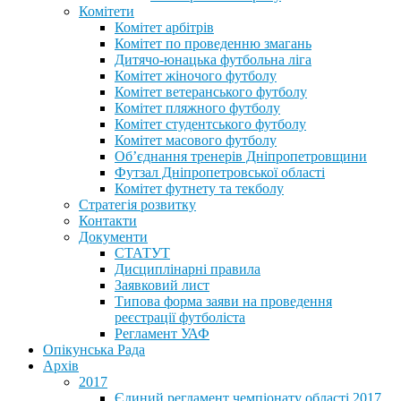
Комітети
Комітет арбітрів
Комітет по проведенню змагань
Дитячо-юнацька футбольна ліга
Комітет жіночого футболу
Комітет ветеранського футболу
Комітет пляжного футболу
Комітет студентського футболу
Комітет масового футболу
Обʼєднання тренерів Дніпропетровщини
Футзал Дніпропетровської області
Комітет футнету та текболу
Стратегія розвитку
Контакти
Документи
СТАТУТ
Дисциплінарні правила
Заявковий лист
Типова форма заяви на проведення
реєстрації футболіста
Регламент УАФ
Опікунська Рада
Архів
2017
Єдиний регламент чемпіонату області 2017