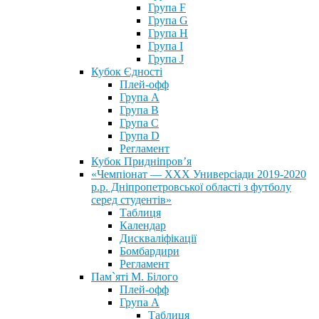
Група F
Група G
Група H
Група I
Група J
Кубок Єдності
Плей-офф
Група А
Група В
Група С
Група D
Регламент
Кубок Придніпров’я
«Чемпіонат — ХХХ Универсіади 2019-2020
р.р. Дніпропетровської області з футболу
серед студентів»
Таблиця
Календар
Дискваліфікації
Бомбардири
Регламент
Пам`яті М. Білого
Плей-офф
Група А
Таблиця