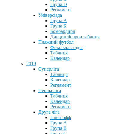
Група D
Регламент
Універсіада
Група А
Група Б
Бомбардири
Дисциплінарна таблиця
Пляжний футбол
Фінальна стадія
Таблиця
Календар
2019
Суперліга
Таблиця
Календар
Регламент
Перша ліга
Таблиця
Календар
Регламент
Друга ліга
Плей-офф
Група А
Група В
Група С