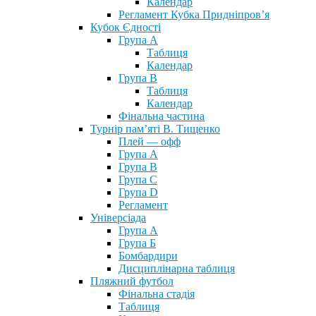
Календар
Регламент Кубка Придніпров’я
Кубок Єдності
Група А
Таблиця
Календар
Група В
Таблиця
Календар
Фінальна частина
Турнір пам’яті В. Тищенко
Плей — офф
Група А
Група B
Група С
Група D
Регламент
Універсіада
Група А
Група Б
Бомбардири
Дисциплінарна таблиця
Пляжний футбол
Фінальна стадія
Таблиця