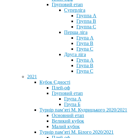
Груповий етап
Суперліга
Группа A
Группа B
Группа C
Перша ліга
Група A
Група B
Група C
Друга ліга
Група A
Група B
Група C
2021
Кубок Єдності
Плей-оф
Груповий етап
Група А
Група Б
Турнір пам’яті М. Кудрицького 2020/2021
Основний етап
Великий кубок
Малий кубок
Турнір пам’яті М. Білого 2020/2021
Плей-оф