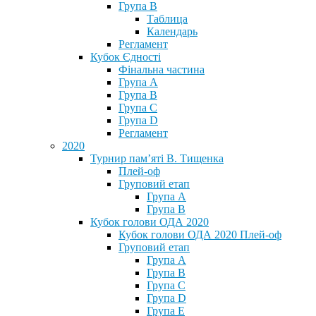
Група В
Таблица
Календарь
Регламент
Кубок Єдності
Фінальна частина
Група А
Група В
Група С
Група D
Регламент
2020
Турнир пам’яті В. Тищенка
Плей-оф
Груповий етап
Група А
Група В
Кубок голови ОДА 2020
Кубок голови ОДА 2020 Плей-оф
Груповий етап
Група A
Група B
Група C
Група D
Група E