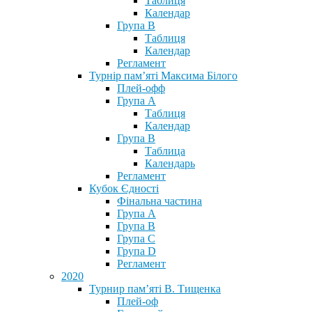
Таблиця
Календар
Група В
Таблиця
Календар
Регламент
Турнір пам’яті Максима Білого
Плей-офф
Група А
Таблиця
Календар
Група В
Таблица
Календарь
Регламент
Кубок Єдності
Фінальна частина
Група А
Група В
Група С
Група D
Регламент
2020
Турнир пам’яті В. Тищенка
Плей-оф