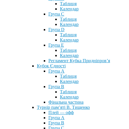
Таблиця
Календар
Група С
Таблиця
Календар
Група D
Таблиця
Календар
Група Е
Таблиця
Календар
Регламент Кубка Придніпров’я
Кубок Єдності
Група А
Таблиця
Календар
Група В
Таблиця
Календар
Фінальна частина
Турнір пам’яті В. Тищенко
Плей — офф
Група А
Група B
Група С