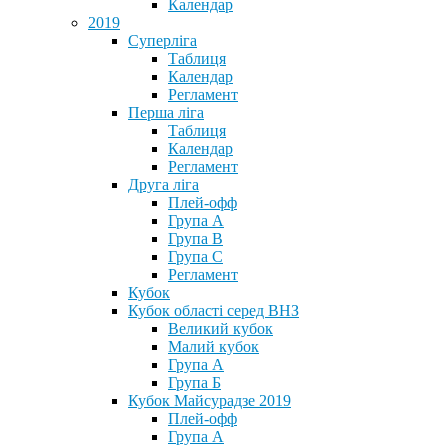
Календар
2019
Суперліга
Таблиця
Календар
Регламент
Перша ліга
Таблиця
Календар
Регламент
Друга ліга
Плей-офф
Група А
Група В
Група С
Регламент
Кубок
Кубок області серед ВНЗ
Великий кубок
Малий кубок
Група А
Група Б
Кубок Майсурадзе 2019
Плей-офф
Група А