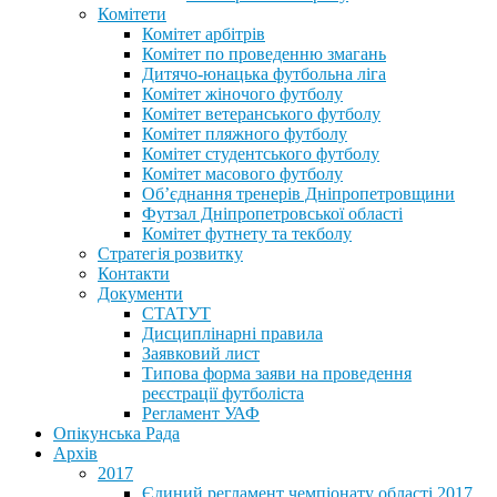
Комітети
Комітет арбітрів
Комітет по проведенню змагань
Дитячо-юнацька футбольна ліга
Комітет жіночого футболу
Комітет ветеранського футболу
Комітет пляжного футболу
Комітет студентського футболу
Комітет масового футболу
Обʼєднання тренерів Дніпропетровщини
Футзал Дніпропетровської області
Комітет футнету та текболу
Стратегія розвитку
Контакти
Документи
СТАТУТ
Дисциплінарні правила
Заявковий лист
Типова форма заяви на проведення
реєстрації футболіста
Регламент УАФ
Опікунська Рада
Архів
2017
Єдиний регламент чемпіонату області 2017