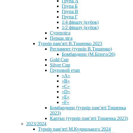
Група А
Група Б
Група В
Група Г
1/4 фіналу (кубок)
1/2 фіналу (кубок)
Суперліга
Перша ліга
Турнір пам’яті В.Тищенко 2023
Регламент (турнір В.Тищенко)
Бомбардири (М.Білого/26)
Gold Cup
Silver Cup
Груповий етап
«А»
«В»
«С»
«D»
«Е»
«F»
Бомбардири (турнір пам’яті Тищенка
2023)
Картки (турнір пам’яті Тищенка 2023)
2023/2024
⁨Турнір пам‘яті М.Кудрицького 2024