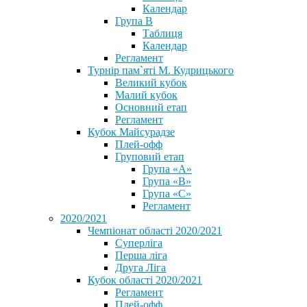
Календар
Група В
Таблиця
Календар
Регламент
Турнір пам`яті М. Кудрицького
Великий кубок
Малий кубок
Основний етап
Регламент
Кубок Майсурадзе
Плей-офф
Груповий етап
Група «А»
Група «B»
Група «C»
Регламент
2020/2021
Чемпіонат області 2020/2021
Суперліга
Перша ліга
Друга Ліга
Кубок області 2020/2021
Регламент
Плей-офф