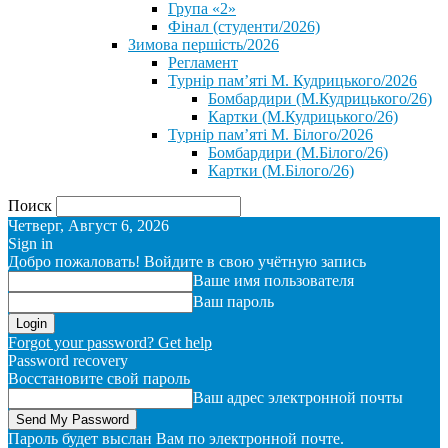
Група «2»
Фінал (студенти/2026)
⁨Зимова першість/2026⁩
Регламент
Турнір пам’яті М. Кудрицького/2026
Бомбардири (М.Кудрицького/26)
Картки (М.Кудрицького/26)
Турнір пам’яті М. Білого/2026
Бомбардири (М.Білого/26)
Картки (М.Білого/26)
Поиск
Четверг, Август 6, 2026
Sign in
Добро пожаловать! Войдите в свою учётную запись
Ваше имя пользователя
Ваш пароль
Forgot your password? Get help
Password recovery
Восстановите свой пароль
Ваш адрес электронной почты
Пароль будет выслан Вам по электронной почте.