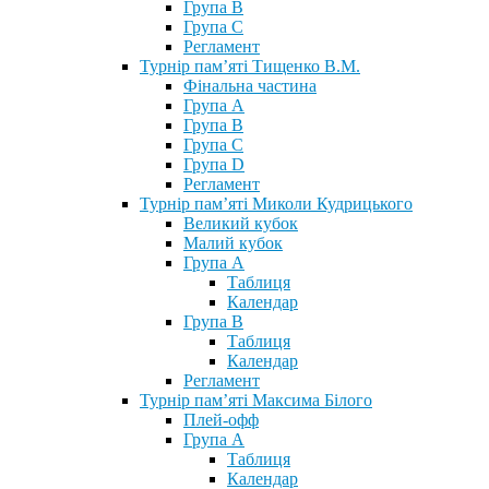
Група В
Група С
Регламент
Турнір пам’яті Тищенко В.М.
Фінальна частина
Група А
Група В
Група С
Група D
Регламент
Турнір пам’яті Миколи Кудрицького
Великий кубок
Малий кубок
Група А
Таблиця
Календар
Група В
Таблиця
Календар
Регламент
Турнір пам’яті Максима Білого
Плей-офф
Група А
Таблиця
Календар