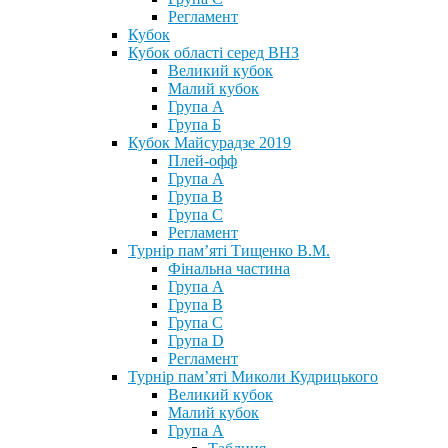
Регламент
Кубок
Кубок області серед ВНЗ
Великий кубок
Малий кубок
Група А
Група Б
Кубок Майсурадзе 2019
Плей-офф
Група А
Група В
Група С
Регламент
Турнір пам’яті Тищенко В.М.
Фінальна частина
Група А
Група В
Група С
Група D
Регламент
Турнір пам’яті Миколи Кудрицького
Великий кубок
Малий кубок
Група А