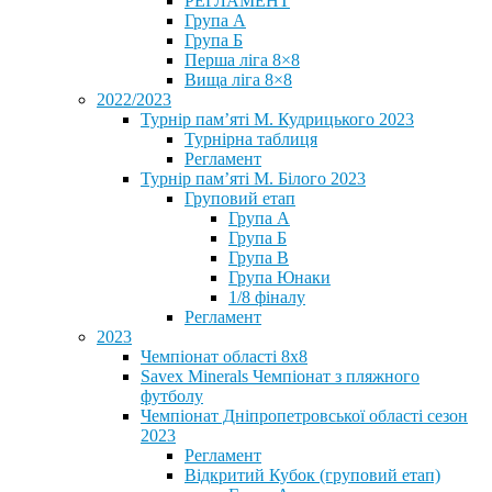
РЕГЛАМЕНТ
Група А
Група Б
Перша ліга 8×8
Вища ліга 8×8
2022/2023
Турнір пам’яті М. Кудрицького 2023
Турнірна таблиця
Регламент
Турнір пам’яті М. Білого 2023
Груповий етап
Група А
Група Б
Група В
Група Юнаки
1/8 фіналу
Регламент
2023
Чемпіонат області 8х8
Savex Minerals Чемпіонат з пляжного
футболу
Чемпіонат Дніпропетровської області сезон
2023
Регламент
Відкритий Кубок (груповий етап)