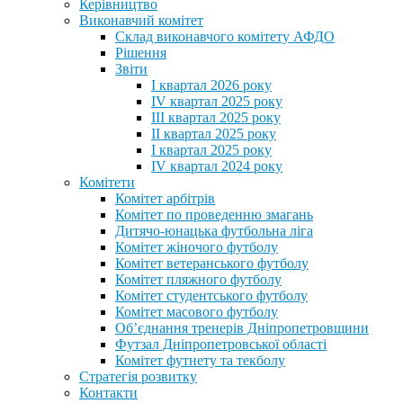
Керівництво
Виконавчий комітет
Склад виконавчого комітету АФДО
Рішення
Звіти
I квартал 2026 року
IV квартал 2025 року
III квартал 2025 року
II квартал 2025 року
I квартал 2025 року
IV квартал 2024 року
Комітети
Комітет арбітрів
Комітет по проведенню змагань
Дитячо-юнацька футбольна ліга
Комітет жіночого футболу
Комітет ветеранського футболу
Комітет пляжного футболу
Комітет студентського футболу
Комітет масового футболу
Обʼєднання тренерів Дніпропетровщини
Футзал Дніпропетровської області
Комітет футнету та текболу
Стратегія розвитку
Контакти