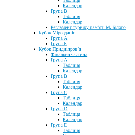
Таблиця
Календар
Група В
Таблиця
Календар
Регламент турніру пам’яті М. Білого
Кубок Мірозданіє
Група А
Група Б
Кубок Придніпров’я
Фінальна частина
Група А
Таблиця
Календар
Група В
Таблиця
Календар
Група С
Таблиця
Календар
Група D
Таблиця
Календар
Група Е
Таблиця