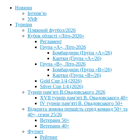
Новини
Інтерв’ю
УАФ
Турніри
Пляжний футбол/2026
Кубок області «Літо-2026»
Регламент
Група «А», Літо-2026
Бомбардири (Група «А»/26)
Картки (Група «А»/26)
Група «В», Літо-2026
Бомбардири (Група «В»/26)
Картки (Група «В»/26)
Gold Cup 1/4 (2026)
Silver Cup 1/4 (2026)
Турнір пам’яті В.Овадовського 2026
XVII турнір пам’яті В. Овадовського 40+
IV турнір пам’яті В. Овадовського 50+
Відкрита зимова першість серед команд 50+ та
40+, сезон 25/26
Ветерани 50+
Ветерани 40+
Футнет
Рейтинг