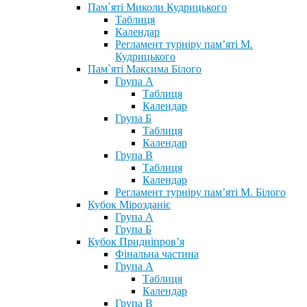
Пам`яті Миколи Кудрицького
Таблиця
Календар
Регламент турніру пам’яті М.
Кудрицького
Пам`яті Максима Білого
Група А
Таблиця
Календар
Група Б
Таблиця
Календар
Група В
Таблиця
Календар
Регламент турніру пам’яті М. Білого
Кубок Мірозданіє
Група А
Група Б
Кубок Придніпров’я
Фінальна частина
Група А
Таблиця
Календар
Група В