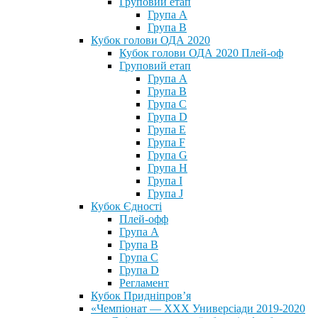
Груповий етап
Група А
Група В
Кубок голови ОДА 2020
Кубок голови ОДА 2020 Плей-оф
Груповий етап
Група A
Група B
Група C
Група D
Група E
Група F
Група G
Група H
Група I
Група J
Кубок Єдності
Плей-офф
Група А
Група В
Група С
Група D
Регламент
Кубок Придніпров’я
«Чемпіонат — ХХХ Универсіади 2019-2020