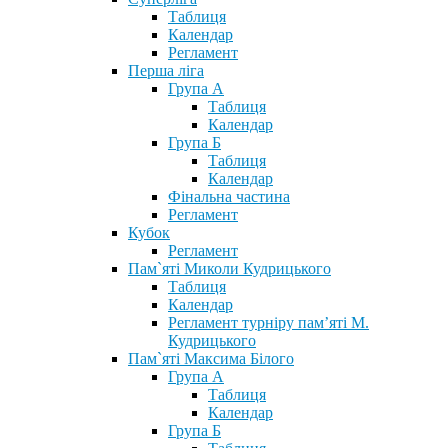
Таблиця
Календар
Регламент
Перша ліга
Група А
Таблиця
Календар
Група Б
Таблиця
Календар
Фінальна частина
Регламент
Кубок
Регламент
Пам`яті Миколи Кудрицького
Таблиця
Календар
Регламент турніру пам’яті М.
Кудрицького
Пам`яті Максима Білого
Група А
Таблиця
Календар
Група Б