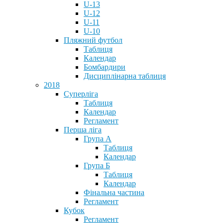
U-13
U-12
U-11
U-10
Пляжний футбол
Таблиця
Календар
Бомбардири
Дисциплінарна таблиця
2018
Суперліга
Таблиця
Календар
Регламент
Перша ліга
Група А
Таблиця
Календар
Група Б
Таблиця
Календар
Фінальна частина
Регламент
Кубок
Регламент