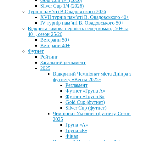
Gold Cup 1/4 (2026)
Silver Cup 1/4 (2026)
Турнір пам’яті В.Овадовського 2026
XVII турнір пам’яті В. Овадовського 40+
IV турнір пам’яті В. Овадовського 50+
Відкрита зимова першість серед команд 50+ та
40+, сезон 25/26
Ветерани 50+
Ветерани 40+
Футнет
Рейтинг
Загальний регламент
2025
Відкритий Чемпіонат міста Дніпра з
футнету «Весна 2025»
Регламент
Футнет «Група А»
Футнет «Група Б»
Gold Cup (футнет)
Silver Cup (футнет)
Чемпіонат України з футнету, Сезон
2025
Група «А»
Група «Б»
Фінал