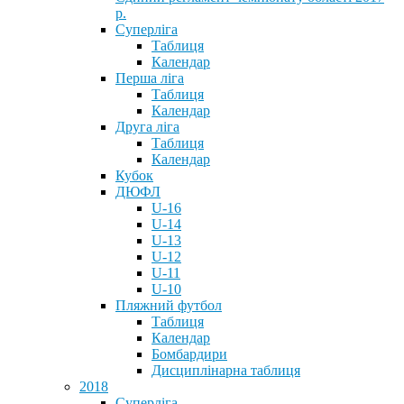
р.
Суперліга
Таблиця
Календар
Перша ліга
Таблиця
Календар
Друга ліга
Таблиця
Календар
Кубок
ДЮФЛ
U-16
U-14
U-13
U-12
U-11
U-10
Пляжний футбол
Таблиця
Календар
Бомбардири
Дисциплінарна таблиця
2018
Суперліга