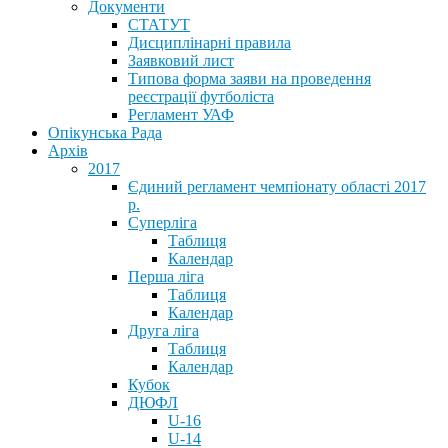
Документи
СТАТУТ
Дисциплінарні правила
Заявковий лист
Типова форма заяви на проведення
реєстрації футболіста
Регламент УАФ
Опікунська Рада
Архів
2017
Єдиний регламент чемпіонату області 2017
р.
Суперліга
Таблиця
Календар
Перша ліга
Таблиця
Календар
Друга ліга
Таблиця
Календар
Кубок
ДЮФЛ
U-16
U-14