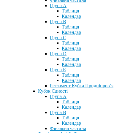
Фінальна частина
Група А
Таблиця
Календар
Група В
Таблиця
Календар
Група С
Таблиця
Календар
Група D
Таблиця
Календар
Група Е
Таблиця
Календар
Регламент Кубка Придніпров’я
Кубок Єдності
Група А
Таблиця
Календар
Група В
Таблиця
Календар
Фінальна частина