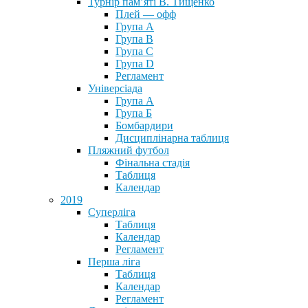
Турнір пам’яті В. Тищенко
Плей — офф
Група А
Група B
Група С
Група D
Регламент
Універсіада
Група А
Група Б
Бомбардири
Дисциплінарна таблиця
Пляжний футбол
Фінальна стадія
Таблиця
Календар
2019
Суперліга
Таблиця
Календар
Регламент
Перша ліга
Таблиця
Календар
Регламент