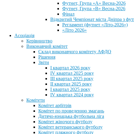
Футнет, Група «А» Весна-2026
Футнет, Група «В» Весна-2026
Фінал
Відкритий Чемпіонат міста Дніпра з фут
Регламент (футнет «Літо-2026»)
«Літо 2026»
Асоціація
Керівництво
Виконавчий комітет
Склад виконавчого комітету АФДО
Рішення
Звіти
I квартал 2026 року
IV квартал 2025 року
III квартал 2025 року
II квартал 2025 року
I квартал 2025 року
IV квартал 2024 року
Комітети
Комітет арбітрів
Комітет по проведенню змагань
Дитячо-юнацька футбольна ліга
Комітет жіночого футболу
Комітет ветеранського футболу
Комітет пляжного футболу