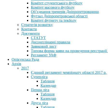
Комітет студентського футболу
Комітет масового футболу
Обʼєднання тренерів Дніпропетровщини
Футзал Дніпропетровської області
Комітет футнету та текболу
Стратегія розвитку
Контакти
Документи
СТАТУТ
Дисциплінарні правила
Заявковий лист
Типова форма заяви на проведення реєстрації
Регламент УАФ
Опікунська Рада
Архів
2017
Єдиний регламент чемпіонату області 2017 р.
Суперліга
Таблиця
Календар
Перша ліга
Таблиця
Календар
Друга ліга
Таблиця