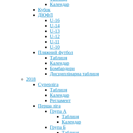
Календар
Кубок
ДЮФЛ
U-16
U-14
U-13
U-12
U-11
U-10
Пляжний футбол
Таблиця
Календар
Бомбардири
Дисциплінарна таблиця
2018
Суперліга
Таблиця
Календар
Регламент
Перша ліга
Група А
Таблиця
Календар
Група Б
Таблиця