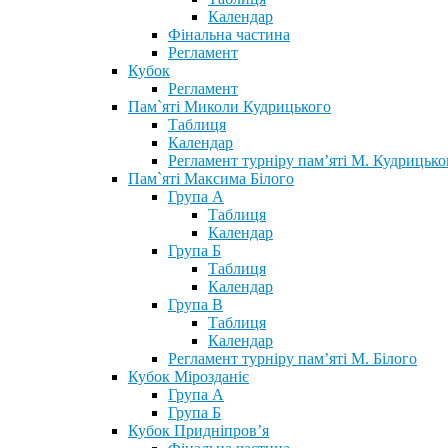
Календар
Фінальна частина
Регламент
Кубок
Регламент
Пам`яті Миколи Кудрицького
Таблиця
Календар
Регламент турніру пам’яті М. Кудрицько
Пам`яті Максима Білого
Група А
Таблиця
Календар
Група Б
Таблиця
Календар
Група В
Таблиця
Календар
Регламент турніру пам’яті М. Білого
Кубок Мірозданіє
Група А
Група Б
Кубок Придніпров’я