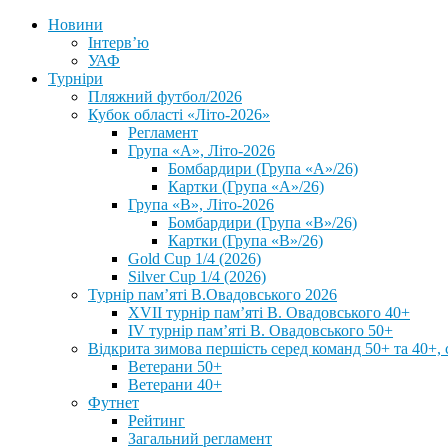
Новини
Інтерв’ю
УАФ
Турніри
Пляжний футбол/2026
Кубок області «Літо-2026»
Регламент
Група «А», Літо-2026
Бомбардири (Група «А»/26)
Картки (Група «А»/26)
Група «В», Літо-2026
Бомбардири (Група «В»/26)
Картки (Група «В»/26)
Gold Cup 1/4 (2026)
Silver Cup 1/4 (2026)
Турнір пам’яті В.Овадовського 2026
XVII турнір пам’яті В. Овадовського 40+
IV турнір пам’яті В. Овадовського 50+
Відкрита зимова першість серед команд 50+ та 40+, 
Ветерани 50+
Ветерани 40+
Футнет
Рейтинг
Загальний регламент