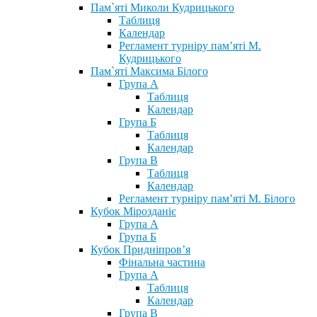
Пам`яті Миколи Кудрицького
Таблиця
Календар
Регламент турніру пам’яті М.
Кудрицького
Пам`яті Максима Білого
Група А
Таблиця
Календар
Група Б
Таблиця
Календар
Група В
Таблиця
Календар
Регламент турніру пам’яті М. Білого
Кубок Мірозданіє
Група А
Група Б
Кубок Придніпров’я
Фінальна частина
Група А
Таблиця
Календар
Група В