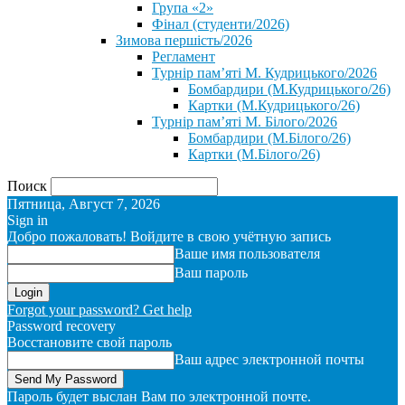
Група «2»
Фінал (студенти/2026)
⁨Зимова першість/2026⁩
Регламент
Турнір пам’яті М. Кудрицького/2026
Бомбардири (М.Кудрицького/26)
Картки (М.Кудрицького/26)
Турнір пам’яті М. Білого/2026
Бомбардири (М.Білого/26)
Картки (М.Білого/26)
Поиск
Пятница, Август 7, 2026
Sign in
Добро пожаловать! Войдите в свою учётную запись
Ваше имя пользователя
Ваш пароль
Forgot your password? Get help
Password recovery
Восстановите свой пароль
Ваш адрес электронной почты
Пароль будет выслан Вам по электронной почте.