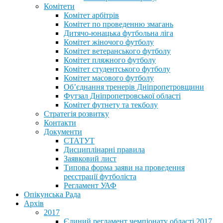
Комітети
Комітет арбітрів
Комітет по проведенню змагань
Дитячо-юнацька футбольна ліга
Комітет жіночого футболу
Комітет ветеранського футболу
Комітет пляжного футболу
Комітет студентського футболу
Комітет масового футболу
Обʼєднання тренерів Дніпропетровщини
Футзал Дніпропетровської області
Комітет футнету та текболу
Стратегія розвитку
Контакти
Документи
СТАТУТ
Дисциплінарні правила
Заявковий лист
Типова форма заяви на проведення
реєстрації футболіста
Регламент УАФ
Опікунська Рада
Архів
2017
Єдиний регламент чемпіонату області 2017