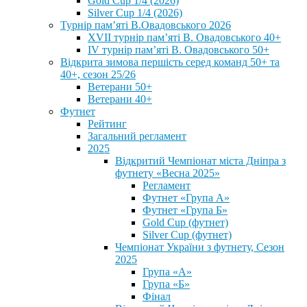
Gold Cup 1/4 (2026)
Silver Cup 1/4 (2026)
Турнір пам’яті В.Овадовського 2026
XVII турнір пам’яті В. Овадовського 40+
IV турнір пам’яті В. Овадовського 50+
Відкрита зимова першість серед команд 50+ та
40+, сезон 25/26
Ветерани 50+
Ветерани 40+
Футнет
Рейтинг
Загальний регламент
2025
Відкритий Чемпіонат міста Дніпра з
футнету «Весна 2025»
Регламент
Футнет «Група А»
Футнет «Група Б»
Gold Cup (футнет)
Silver Cup (футнет)
Чемпіонат України з футнету, Сезон
2025
Група «А»
Група «Б»
Фінал