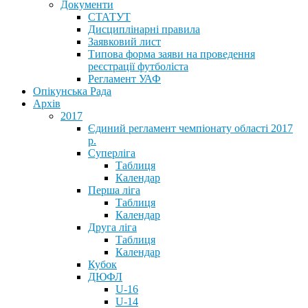
Документи
СТАТУТ
Дисциплінарні правила
Заявковий лист
Типова форма заяви на проведення
реєстрації футболіста
Регламент УАФ
Опікунська Рада
Архів
2017
Єдиний регламент чемпіонату області 2017
р.
Суперліга
Таблиця
Календар
Перша ліга
Таблиця
Календар
Друга ліга
Таблиця
Календар
Кубок
ДЮФЛ
U-16
U-14