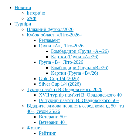
Новини
Інтерв’ю
УАФ
Турніри
Пляжний футбол/2026
Кубок області «Літо-2026»
Регламент
Група «А», Літо-2026
Бомбардири (Група «А»/26)
Картки (Група «А»/26)
Група «В», Літо-2026
Бомбардири (Група «В»/26)
Картки (Група «В»/26)
Gold Cup 1/4 (2026)
Silver Cup 1/4 (2026)
Турнір пам’яті В.Овадовського 2026
XVII турнір пам’яті В. Овадовського 40+
IV турнір пам’яті В. Овадовського 50+
Відкрита зимова першість серед команд 50+ та
40+, сезон 25/26
Ветерани 50+
Ветерани 40+
Футнет
Рейтинг