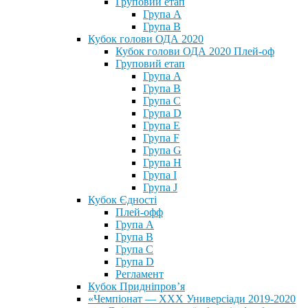
Груповий етап
Група А
Група В
Кубок голови ОДА 2020
Кубок голови ОДА 2020 Плей-оф
Груповий етап
Група A
Група B
Група C
Група D
Група E
Група F
Група G
Група H
Група I
Група J
Кубок Єдності
Плей-офф
Група А
Група В
Група С
Група D
Регламент
Кубок Придніпров’я
«Чемпіонат — ХХХ Универсіади 2019-2020