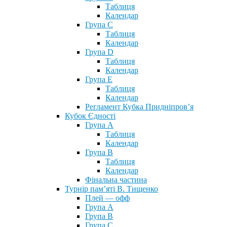
Таблиця
Календар
Група С
Таблиця
Календар
Група D
Таблиця
Календар
Група Е
Таблиця
Календар
Регламент Кубка Придніпров’я
Кубок Єдності
Група А
Таблиця
Календар
Група В
Таблиця
Календар
Фінальна частина
Турнір пам’яті В. Тищенко
Плей — офф
Група А
Група B
Група С