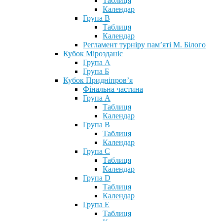
Таблиця
Календар
Група В
Таблиця
Календар
Регламент турніру пам’яті М. Білого
Кубок Мірозданіє
Група А
Група Б
Кубок Придніпров’я
Фінальна частина
Група А
Таблиця
Календар
Група В
Таблиця
Календар
Група С
Таблиця
Календар
Група D
Таблиця
Календар
Група Е
Таблиця