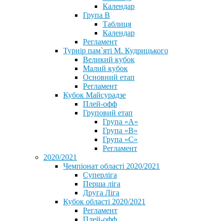
Календар
Група В
Таблиця
Календар
Регламент
Турнір пам`яті М. Кудрицького
Великий кубок
Малий кубок
Основний етап
Регламент
Кубок Майсурадзе
Плей-офф
Груповий етап
Група «А»
Група «B»
Група «C»
Регламент
2020/2021
Чемпіонат області 2020/2021
Суперліга
Перша ліга
Друга Ліга
Кубок області 2020/2021
Регламент
Плей-офф