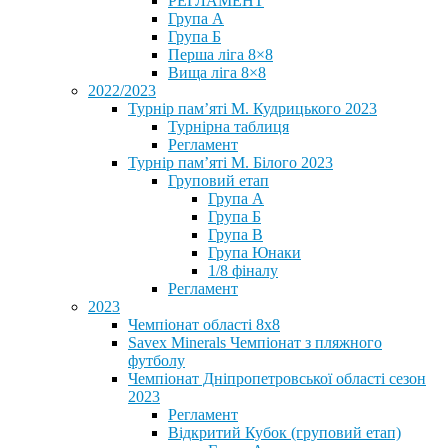
РЕГЛАМЕНТ
Група А
Група Б
Перша ліга 8×8
Вища ліга 8×8
2022/2023
Турнір пам’яті М. Кудрицького 2023
Турнірна таблиця
Регламент
Турнір пам’яті М. Білого 2023
Груповий етап
Група А
Група Б
Група В
Група Юнаки
1/8 фіналу
Регламент
2023
Чемпіонат області 8х8
Savex Minerals Чемпіонат з пляжного
футболу
Чемпіонат Дніпропетровської області сезон
2023
Регламент
Відкритий Кубок (груповий етап)