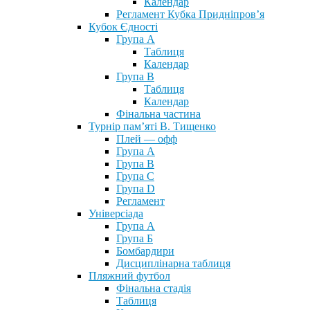
Календар
Регламент Кубка Придніпров’я
Кубок Єдності
Група А
Таблиця
Календар
Група В
Таблиця
Календар
Фінальна частина
Турнір пам’яті В. Тищенко
Плей — офф
Група А
Група B
Група С
Група D
Регламент
Універсіада
Група А
Група Б
Бомбардири
Дисциплінарна таблиця
Пляжний футбол
Фінальна стадія
Таблиця