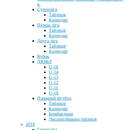
р.
Суперліга
Таблиця
Календар
Перша ліга
Таблиця
Календар
Друга ліга
Таблиця
Календар
Кубок
ДЮФЛ
U-16
U-14
U-13
U-12
U-11
U-10
Пляжний футбол
Таблиця
Календар
Бомбардири
Дисциплінарна таблиця
2018
Суперліга