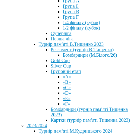
Група А
Група Б
Група В
Група Г
1/4 фіналу (кубок)
1/2 фіналу (кубок)
Суперліга
Перша ліга
Турнір пам’яті В.Тищенко 2023
Регламент (турнір В.Тищенко)
Бомбардири (М.Білого/26)
Gold Cup
Silver Cup
Груповий етап
«А»
«В»
«С»
«D»
«Е»
«F»
Бомбардири (турнір пам’яті Тищенка
2023)
Картки (турнір пам’яті Тищенка 2023)
2023/2024
⁨Турнір пам‘яті М.Кудрицького 2024