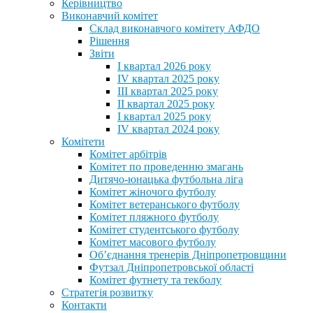
Керівництво
Виконавчий комітет
Склад виконавчого комітету АФДО
Рішення
Звіти
I квартал 2026 року
IV квартал 2025 року
III квартал 2025 року
II квартал 2025 року
I квартал 2025 року
IV квартал 2024 року
Комітети
Комітет арбітрів
Комітет по проведенню змагань
Дитячо-юнацька футбольна ліга
Комітет жіночого футболу
Комітет ветеранського футболу
Комітет пляжного футболу
Комітет студентського футболу
Комітет масового футболу
Обʼєднання тренерів Дніпропетровщини
Футзал Дніпропетровської області
Комітет футнету та текболу
Стратегія розвитку
Контакти