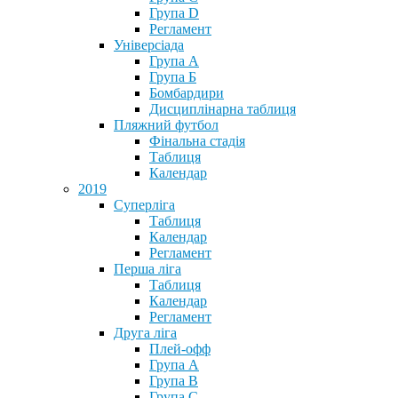
Група D
Регламент
Універсіада
Група А
Група Б
Бомбардири
Дисциплінарна таблиця
Пляжний футбол
Фінальна стадія
Таблиця
Календар
2019
Суперліга
Таблиця
Календар
Регламент
Перша ліга
Таблиця
Календар
Регламент
Друга ліга
Плей-офф
Група А
Група В
Група С