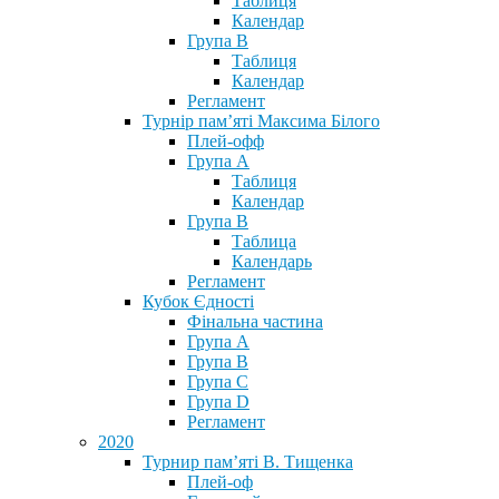
Таблиця
Календар
Група В
Таблиця
Календар
Регламент
Турнір пам’яті Максима Білого
Плей-офф
Група А
Таблиця
Календар
Група В
Таблица
Календарь
Регламент
Кубок Єдності
Фінальна частина
Група А
Група В
Група С
Група D
Регламент
2020
Турнир пам’яті В. Тищенка
Плей-оф