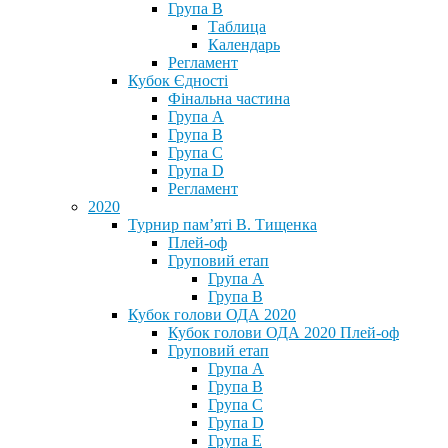
Група В
Таблица
Календарь
Регламент
Кубок Єдності
Фінальна частина
Група А
Група В
Група С
Група D
Регламент
2020
Турнир пам’яті В. Тищенка
Плей-оф
Груповий етап
Група А
Група В
Кубок голови ОДА 2020
Кубок голови ОДА 2020 Плей-оф
Груповий етап
Група A
Група B
Група C
Група D
Група E