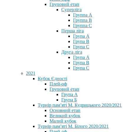
Груповий етап
Суперліга
Группа A
Группа B
Группа C
Перша ліга
Група A
Група B
Група C
Друга ліга
Група A
Група B
Група C
2021
Кубок Єдності
Плей-оф
Груповий етап
Група А
Група Б
Турнір пам’яті М. Кудрицького 2020/2021
Основний етап
Великий кубок
Малий кубок
Турнір пам’яті М. Білого 2020/2021
Плей-оф