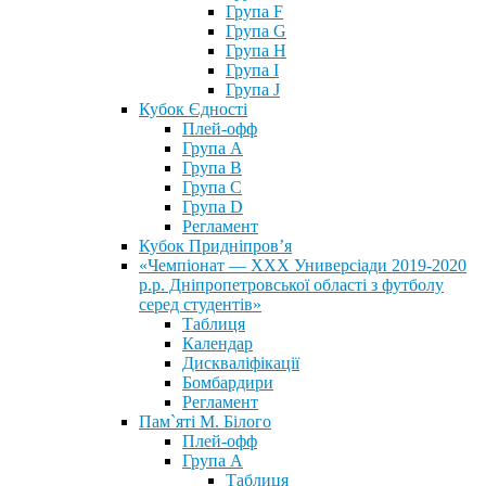
Група F
Група G
Група H
Група I
Група J
Кубок Єдності
Плей-офф
Група А
Група В
Група С
Група D
Регламент
Кубок Придніпров’я
«Чемпіонат — ХХХ Универсіади 2019-2020
р.р. Дніпропетровської області з футболу
серед студентів»
Таблиця
Календар
Дискваліфікації
Бомбардири
Регламент
Пам`яті М. Білого
Плей-офф
Група А
Таблиця