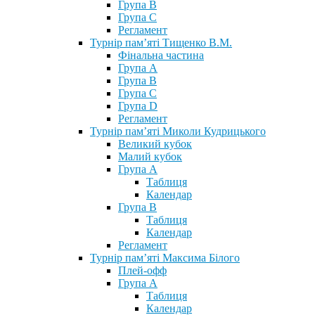
Група В
Група С
Регламент
Турнір пам’яті Тищенко В.М.
Фінальна частина
Група А
Група В
Група С
Група D
Регламент
Турнір пам’яті Миколи Кудрицького
Великий кубок
Малий кубок
Група А
Таблиця
Календар
Група В
Таблиця
Календар
Регламент
Турнір пам’яті Максима Білого
Плей-офф
Група А
Таблиця
Календар