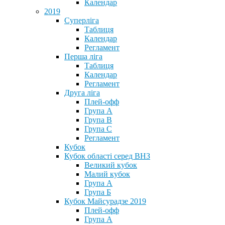
Календар
2019
Суперліга
Таблиця
Календар
Регламент
Перша ліга
Таблиця
Календар
Регламент
Друга ліга
Плей-офф
Група А
Група В
Група С
Регламент
Кубок
Кубок області серед ВНЗ
Великий кубок
Малий кубок
Група А
Група Б
Кубок Майсурадзе 2019
Плей-офф
Група А