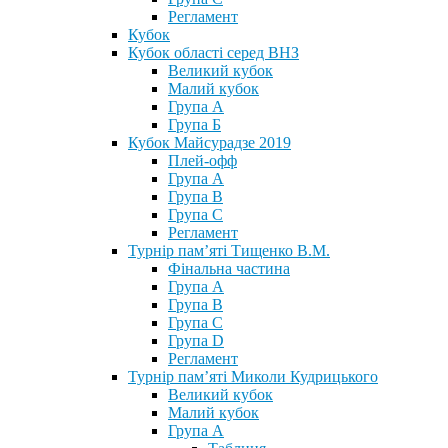
Регламент
Кубок
Кубок області серед ВНЗ
Великий кубок
Малий кубок
Група А
Група Б
Кубок Майсурадзе 2019
Плей-офф
Група А
Група В
Група С
Регламент
Турнір пам’яті Тищенко В.М.
Фінальна частина
Група А
Група В
Група С
Група D
Регламент
Турнір пам’яті Миколи Кудрицького
Великий кубок
Малий кубок
Група А