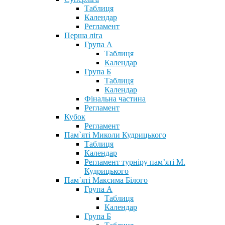
Таблиця
Календар
Регламент
Перша ліга
Група А
Таблиця
Календар
Група Б
Таблиця
Календар
Фінальна частина
Регламент
Кубок
Регламент
Пам`яті Миколи Кудрицького
Таблиця
Календар
Регламент турніру пам’яті М.
Кудрицького
Пам`яті Максима Білого
Група А
Таблиця
Календар
Група Б