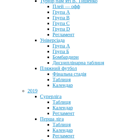
Турнір пам’яті В. Тищенко
Плей — офф
Група А
Група B
Група С
Група D
Регламент
Універсіада
Група А
Група Б
Бомбардири
Дисциплінарна таблиця
Пляжний футбол
Фінальна стадія
Таблиця
Календар
2019
Суперліга
Таблиця
Календар
Регламент
Перша ліга
Таблиця
Календар
Регламент