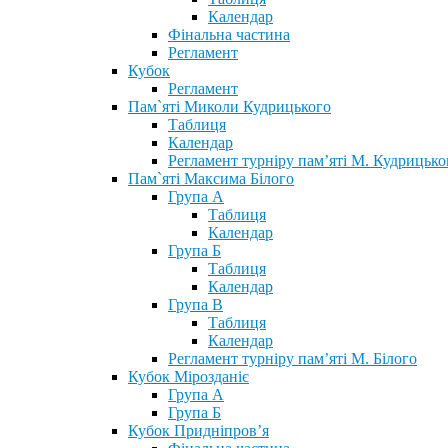
Календар
Фінальна частина
Регламент
Кубок
Регламент
Пам`яті Миколи Кудрицького
Таблиця
Календар
Регламент турніру пам’яті М. Кудрицько
Пам`яті Максима Білого
Група А
Таблиця
Календар
Група Б
Таблиця
Календар
Група В
Таблиця
Календар
Регламент турніру пам’яті М. Білого
Кубок Мірозданіє
Група А
Група Б
Кубок Придніпров’я