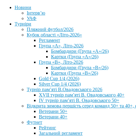
Новини
Інтерв’ю
УАФ
Турніри
Пляжний футбол/2026
Кубок області «Літо-2026»
Регламент
Група «А», Літо-2026
Бомбардири (Група «А»/26)
Картки (Група «А»/26)
Група «В», Літо-2026
Бомбардири (Група «В»/26)
Картки (Група «В»/26)
Gold Cup 1/4 (2026)
Silver Cup 1/4 (2026)
Турнір пам’яті В.Овадовського 2026
XVII турнір пам’яті В. Овадовського 40+
IV турнір пам’яті В. Овадовського 50+
Відкрита зимова першість серед команд 50+ та 40+, 
Ветерани 50+
Ветерани 40+
Футнет
Рейтинг
Загальний регламент