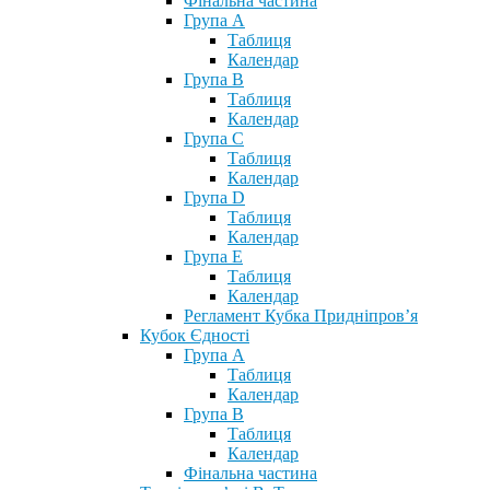
Фінальна частина
Група А
Таблиця
Календар
Група В
Таблиця
Календар
Група С
Таблиця
Календар
Група D
Таблиця
Календар
Група Е
Таблиця
Календар
Регламент Кубка Придніпров’я
Кубок Єдності
Група А
Таблиця
Календар
Група В
Таблиця
Календар
Фінальна частина