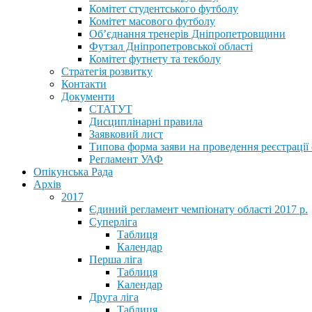
Комітет студентського футболу
Комітет масового футболу
Обʼєднання тренерів Дніпропетровщини
Футзал Дніпропетровської області
Комітет футнету та текболу
Стратегія розвитку
Контакти
Документи
СТАТУТ
Дисциплінарні правила
Заявковий лист
Типова форма заяви на проведення реєстрації
Регламент УАФ
Опікунська Рада
Архів
2017
Єдиний регламент чемпіонату області 2017 р.
Суперліга
Таблиця
Календар
Перша ліга
Таблиця
Календар
Друга ліга
Таблиця