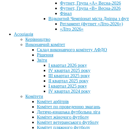
Футнет, Група «А» Весна-2026
Футнет, Група «В» Весна-2026
Фінал
Відкритий Чемпіонат міста Дніпра з фут
Регламент (футнет «Літо-2026»)
«Літо 2026»
Асоціація
Керівництво
Виконавчий комітет
Склад виконавчого комітету АФДО
Рішення
Звіти
I квартал 2026 року
IV квартал 2025 року
III квартал 2025 року
II квартал 2025 року
I квартал 2025 року
IV квартал 2024 року
Комітети
Комітет арбітрів
Комітет по проведенню змагань
Дитячо-юнацька футбольна ліга
Комітет жіночого футболу
Комітет ветеранського футболу
Комітет пляжного футболу