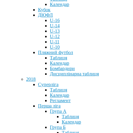
Календар
Кубок
ДЮФЛ
U-16
U-14
U-13
U-12
U-11
U-10
Пляжний футбол
Таблиця
Календар
Бомбардири
Дисциплінарна таблиця
2018
Суперліга
Таблиця
Календар
Регламент
Перша ліга
Група А
Таблиця
Календар
Група Б
Таблиця