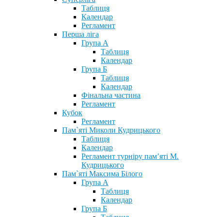
Таблиця
Календар
Регламент
Перша ліга
Група А
Таблиця
Календар
Група Б
Таблиця
Календар
Фінальна частина
Регламент
Кубок
Регламент
Пам`яті Миколи Кудрицького
Таблиця
Календар
Регламент турніру пам’яті М.
Кудрицького
Пам`яті Максима Білого
Група А
Таблиця
Календар
Група Б