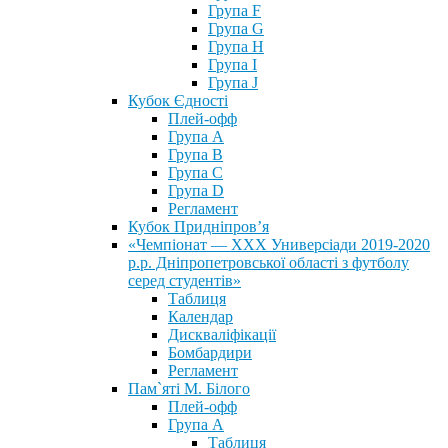
Група F
Група G
Група H
Група I
Група J
Кубок Єдності
Плей-офф
Група А
Група В
Група С
Група D
Регламент
Кубок Придніпров’я
«Чемпіонат — ХХХ Универсіади 2019-2020
р.р. Дніпропетровської області з футболу
серед студентів»
Таблиця
Календар
Дискваліфікації
Бомбардири
Регламент
Пам`яті М. Білого
Плей-офф
Група А
Таблиця