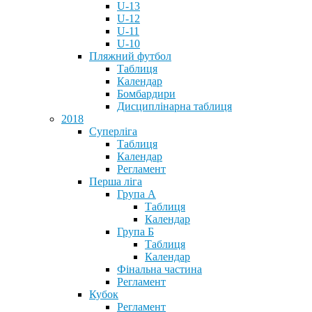
U-13
U-12
U-11
U-10
Пляжний футбол
Таблиця
Календар
Бомбардири
Дисциплінарна таблиця
2018
Суперліга
Таблиця
Календар
Регламент
Перша ліга
Група А
Таблиця
Календар
Група Б
Таблиця
Календар
Фінальна частина
Регламент
Кубок
Регламент