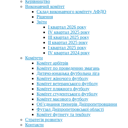
Керівництво
Виконавчий комітет
Склад виконавчого комітету АФДО
Рішення
Звіти
I квартал 2026 року
IV квартал 2025 року
III квартал 2025 року
II квартал 2025 року
I квартал 2025 року
IV квартал 2024 року
Комітети
Комітет арбітрів
Комітет по проведенню змагань
Дитячо-юнацька футбольна ліга
Комітет жіночого футболу
Комітет ветеранського футболу
Комітет пляжного футболу
Комітет студентського футболу
Комітет масового футболу
Обʼєднання тренерів Дніпропетровщини
Футзал Дніпропетровської області
Комітет футнету та текболу
Стратегія розвитку
Контакти