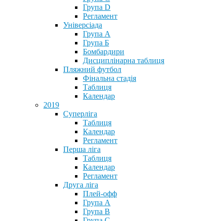
Група D
Регламент
Універсіада
Група А
Група Б
Бомбардири
Дисциплінарна таблиця
Пляжний футбол
Фінальна стадія
Таблиця
Календар
2019
Суперліга
Таблиця
Календар
Регламент
Перша ліга
Таблиця
Календар
Регламент
Друга ліга
Плей-офф
Група А
Група В
Група С