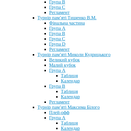
Група В
Група С
Регламент
Турнір пам’яті Тищенко В.М.
Фінальна частина
Група А
Група В
Група С
Група D
Регламент
Турнір пам’яті Миколи Кудрицького
Великий кубок
Малий кубок
Група А
Таблиця
Календар
Група В
Таблиця
Календар
Регламент
Турнір пам’яті Максима Білого
Плей-офф
Група А
Таблиця
Календар