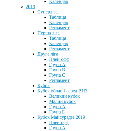
Календар
2019
Суперліга
Таблиця
Календар
Регламент
Перша ліга
Таблиця
Календар
Регламент
Друга ліга
Плей-офф
Група А
Група В
Група С
Регламент
Кубок
Кубок області серед ВНЗ
Великий кубок
Малий кубок
Група А
Група Б
Кубок Майсурадзе 2019
Плей-офф
Група А