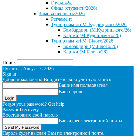
Група «2»
Фінал (студенти/2026)
⁨Зимова першість/2026⁩
Регламент
Турнір пам’яті М. Кудрицького/2026
Бомбардири (М.Кудрицького/26)
Картки (М.Кудрицького/26)
Турнір пам’яті М. Білого/2026
Бомбардири (М.Білого/26)
Картки (М.Білого/26)
Поиск
Пятница, Август 7, 2026
Sign in
Добро пожаловать! Войдите в свою учётную запись
Ваше имя пользователя
Ваш пароль
Forgot your password? Get help
Password recovery
Восстановите свой пароль
Ваш адрес электронной почты
Пароль будет выслан Вам по электронной почте.