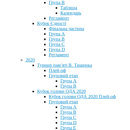
Група В
Таблица
Календарь
Регламент
Кубок Єдності
Фінальна частина
Група А
Група В
Група С
Група D
Регламент
2020
Турнир пам’яті В. Тищенка
Плей-оф
Груповий етап
Група А
Група В
Кубок голови ОДА 2020
Кубок голови ОДА 2020 Плей-оф
Груповий етап
Група A
Група B
Група C
Група D
Група E