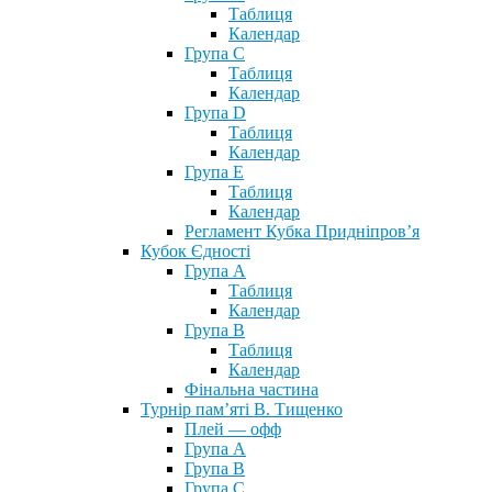
Таблиця
Календар
Група С
Таблиця
Календар
Група D
Таблиця
Календар
Група Е
Таблиця
Календар
Регламент Кубка Придніпров’я
Кубок Єдності
Група А
Таблиця
Календар
Група В
Таблиця
Календар
Фінальна частина
Турнір пам’яті В. Тищенко
Плей — офф
Група А
Група B
Група С