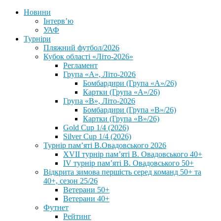
Новини
Інтерв’ю
УАФ
Турніри
Пляжний футбол/2026
Кубок області «Літо-2026»
Регламент
Група «А», Літо-2026
Бомбардири (Група «А»/26)
Картки (Група «А»/26)
Група «В», Літо-2026
Бомбардири (Група «В»/26)
Картки (Група «В»/26)
Gold Cup 1/4 (2026)
Silver Cup 1/4 (2026)
Турнір пам’яті В.Овадовського 2026
XVII турнір пам’яті В. Овадовського 40+
IV турнір пам’яті В. Овадовського 50+
Відкрита зимова першість серед команд 50+ та
40+, сезон 25/26
Ветерани 50+
Ветерани 40+
Футнет
Рейтинг