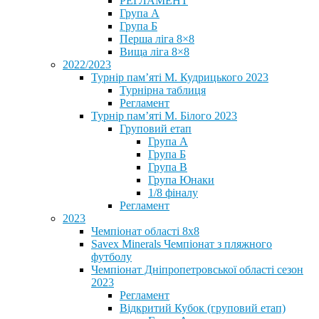
РЕГЛАМЕНТ
Група А
Група Б
Перша ліга 8×8
Вища ліга 8×8
2022/2023
Турнір пам’яті М. Кудрицького 2023
Турнірна таблиця
Регламент
Турнір пам’яті М. Білого 2023
Груповий етап
Група А
Група Б
Група В
Група Юнаки
1/8 фіналу
Регламент
2023
Чемпіонат області 8х8
Savex Minerals Чемпіонат з пляжного
футболу
Чемпіонат Дніпропетровської області сезон
2023
Регламент
Відкритий Кубок (груповий етап)