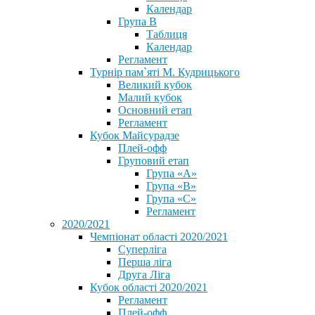
Календар
Група В
Таблиця
Календар
Регламент
Турнір пам`яті М. Кудрицького
Великий кубок
Малий кубок
Основний етап
Регламент
Кубок Майсурадзе
Плей-офф
Груповий етап
Група «А»
Група «B»
Група «C»
Регламент
2020/2021
Чемпіонат області 2020/2021
Суперліга
Перша ліга
Друга Ліга
Кубок області 2020/2021
Регламент
Плей-офф