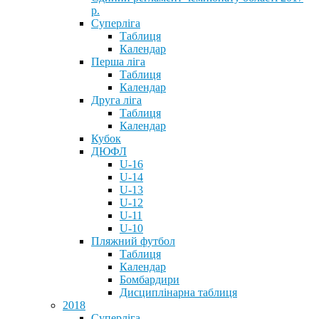
р.
Суперліга
Таблиця
Календар
Перша ліга
Таблиця
Календар
Друга ліга
Таблиця
Календар
Кубок
ДЮФЛ
U-16
U-14
U-13
U-12
U-11
U-10
Пляжний футбол
Таблиця
Календар
Бомбардири
Дисциплінарна таблиця
2018
Суперліга