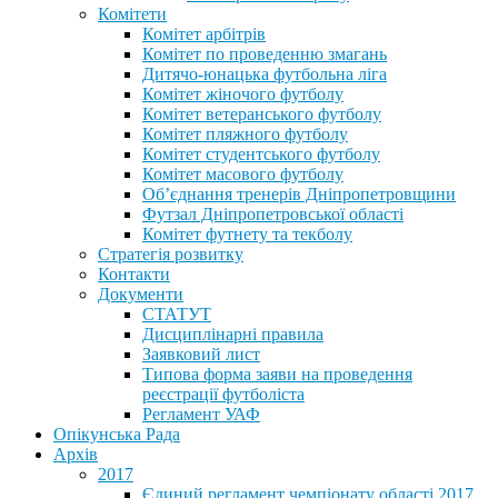
Комітети
Комітет арбітрів
Комітет по проведенню змагань
Дитячо-юнацька футбольна ліга
Комітет жіночого футболу
Комітет ветеранського футболу
Комітет пляжного футболу
Комітет студентського футболу
Комітет масового футболу
Обʼєднання тренерів Дніпропетровщини
Футзал Дніпропетровської області
Комітет футнету та текболу
Стратегія розвитку
Контакти
Документи
СТАТУТ
Дисциплінарні правила
Заявковий лист
Типова форма заяви на проведення
реєстрації футболіста
Регламент УАФ
Опікунська Рада
Архів
2017
Єдиний регламент чемпіонату області 2017