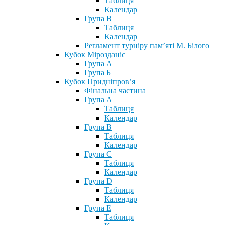
Таблиця
Календар
Група В
Таблиця
Календар
Регламент турніру пам’яті М. Білого
Кубок Мірозданіє
Група А
Група Б
Кубок Придніпров’я
Фінальна частина
Група А
Таблиця
Календар
Група В
Таблиця
Календар
Група С
Таблиця
Календар
Група D
Таблиця
Календар
Група Е
Таблиця