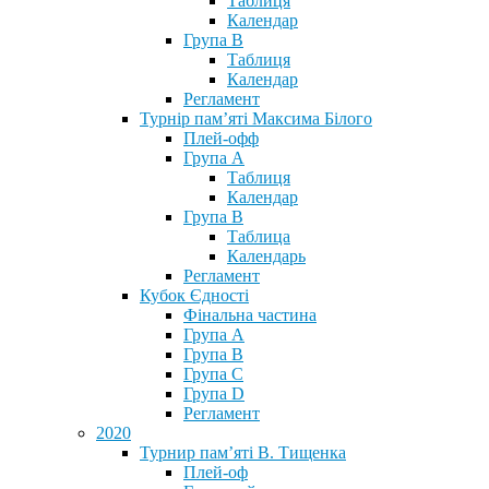
Таблиця
Календар
Група В
Таблиця
Календар
Регламент
Турнір пам’яті Максима Білого
Плей-офф
Група А
Таблиця
Календар
Група В
Таблица
Календарь
Регламент
Кубок Єдності
Фінальна частина
Група А
Група В
Група С
Група D
Регламент
2020
Турнир пам’яті В. Тищенка
Плей-оф