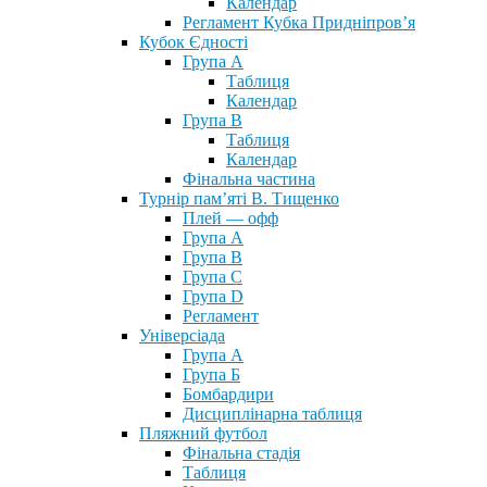
Календар
Регламент Кубка Придніпров’я
Кубок Єдності
Група А
Таблиця
Календар
Група В
Таблиця
Календар
Фінальна частина
Турнір пам’яті В. Тищенко
Плей — офф
Група А
Група B
Група С
Група D
Регламент
Універсіада
Група А
Група Б
Бомбардири
Дисциплінарна таблиця
Пляжний футбол
Фінальна стадія
Таблиця