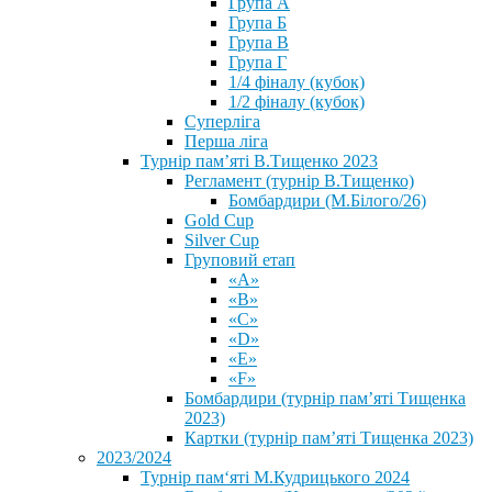
Група А
Група Б
Група В
Група Г
1/4 фіналу (кубок)
1/2 фіналу (кубок)
Суперліга
Перша ліга
Турнір пам’яті В.Тищенко 2023
Регламент (турнір В.Тищенко)
Бомбардири (М.Білого/26)
Gold Cup
Silver Cup
Груповий етап
«А»
«В»
«С»
«D»
«Е»
«F»
Бомбардири (турнір пам’яті Тищенка
2023)
Картки (турнір пам’яті Тищенка 2023)
2023/2024
⁨Турнір пам‘яті М.Кудрицького 2024