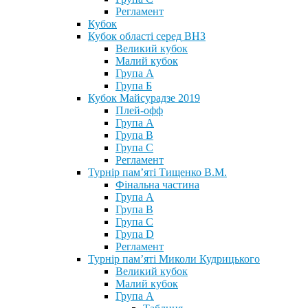
Регламент
Кубок
Кубок області серед ВНЗ
Великий кубок
Малий кубок
Група А
Група Б
Кубок Майсурадзе 2019
Плей-офф
Група А
Група В
Група С
Регламент
Турнір пам’яті Тищенко В.М.
Фінальна частина
Група А
Група В
Група С
Група D
Регламент
Турнір пам’яті Миколи Кудрицького
Великий кубок
Малий кубок
Група А