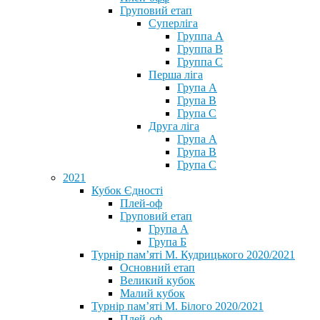
Груповий етап
Суперліга
Группа A
Группа B
Группа C
Перша ліга
Група A
Група B
Група C
Друга ліга
Група A
Група B
Група C
2021
Кубок Єдності
Плей-оф
Груповий етап
Група А
Група Б
Турнір пам’яті М. Кудрицького 2020/2021
Основний етап
Великий кубок
Малий кубок
Турнір пам’яті М. Білого 2020/2021
Плей-оф