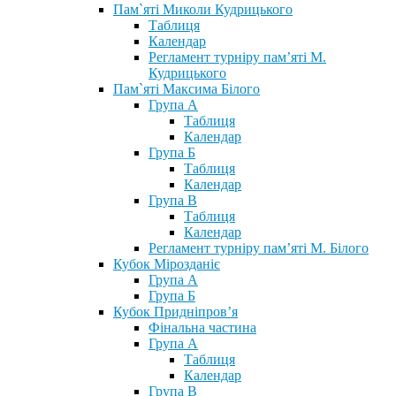
Пам`яті Миколи Кудрицького
Таблиця
Календар
Регламент турніру пам’яті М.
Кудрицького
Пам`яті Максима Білого
Група А
Таблиця
Календар
Група Б
Таблиця
Календар
Група В
Таблиця
Календар
Регламент турніру пам’яті М. Білого
Кубок Мірозданіє
Група А
Група Б
Кубок Придніпров’я
Фінальна частина
Група А
Таблиця
Календар
Група В