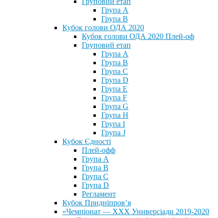
Груповий етап
Група А
Група В
Кубок голови ОДА 2020
Кубок голови ОДА 2020 Плей-оф
Груповий етап
Група A
Група B
Група C
Група D
Група E
Група F
Група G
Група H
Група I
Група J
Кубок Єдності
Плей-офф
Група А
Група В
Група С
Група D
Регламент
Кубок Придніпров’я
«Чемпіонат — ХХХ Универсіади 2019-2020