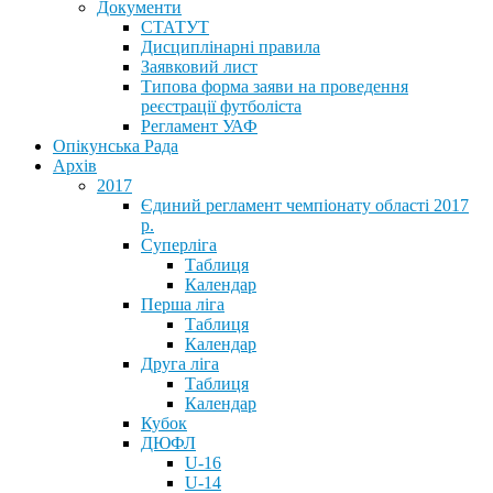
Документи
СТАТУТ
Дисциплінарні правила
Заявковий лист
Типова форма заяви на проведення
реєстрації футболіста
Регламент УАФ
Опікунська Рада
Архів
2017
Єдиний регламент чемпіонату області 2017
р.
Суперліга
Таблиця
Календар
Перша ліга
Таблиця
Календар
Друга ліга
Таблиця
Календар
Кубок
ДЮФЛ
U-16
U-14