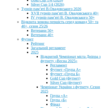
Gold Cup 1/4 (2026)
Silver Cup 1/4 (2026)
Турнір пам’яті В.Овадовського 2026
XVII турнір пам’яті В. Овадовського 40+
IV турнір пам’яті В. Овадовського 50+
Відкрита зимова першість серед команд 50+ та
40+, сезон 25/26
Ветерани 50+
Ветерани 40+
Футнет
Рейтинг
Загальний регламент
2025
Відкритий Чемпіонат міста Дніпра з
футнету «Весна 2025»
Регламент
Футнет «Група А»
Футнет «Група Б»
Gold Cup (футнет)
Silver Cup (футнет)
Чемпіонат України з футнету, Сезон
2025
Група «А»
Група «Б»
Фінал