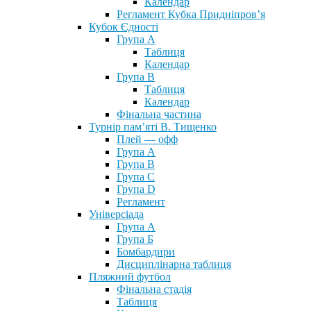
Календар
Регламент Кубка Придніпров’я
Кубок Єдності
Група А
Таблиця
Календар
Група В
Таблиця
Календар
Фінальна частина
Турнір пам’яті В. Тищенко
Плей — офф
Група А
Група B
Група С
Група D
Регламент
Універсіада
Група А
Група Б
Бомбардири
Дисциплінарна таблиця
Пляжний футбол
Фінальна стадія
Таблиця