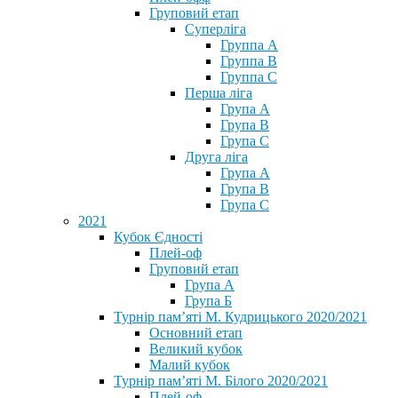
Груповий етап
Суперліга
Группа A
Группа B
Группа C
Перша ліга
Група A
Група B
Група C
Друга ліга
Група A
Група B
Група C
2021
Кубок Єдності
Плей-оф
Груповий етап
Група А
Група Б
Турнір пам’яті М. Кудрицького 2020/2021
Основний етап
Великий кубок
Малий кубок
Турнір пам’яті М. Білого 2020/2021
Плей-оф