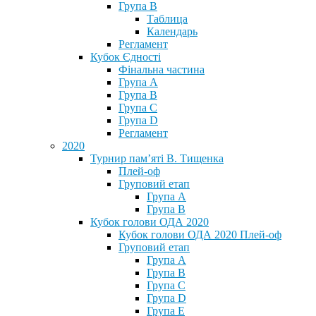
Група В
Таблица
Календарь
Регламент
Кубок Єдності
Фінальна частина
Група А
Група В
Група С
Група D
Регламент
2020
Турнир пам’яті В. Тищенка
Плей-оф
Груповий етап
Група А
Група В
Кубок голови ОДА 2020
Кубок голови ОДА 2020 Плей-оф
Груповий етап
Група A
Група B
Група C
Група D
Група E