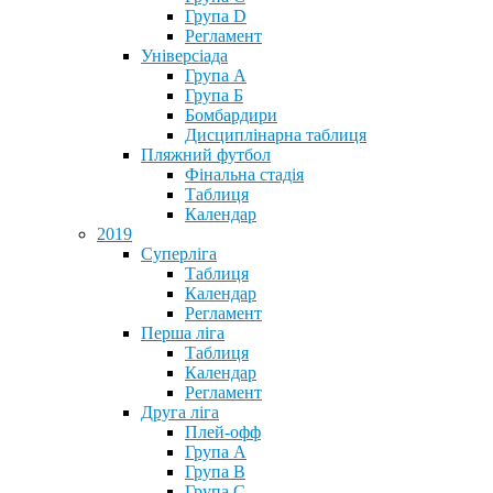
Група D
Регламент
Універсіада
Група А
Група Б
Бомбардири
Дисциплінарна таблиця
Пляжний футбол
Фінальна стадія
Таблиця
Календар
2019
Суперліга
Таблиця
Календар
Регламент
Перша ліга
Таблиця
Календар
Регламент
Друга ліга
Плей-офф
Група А
Група В
Група С