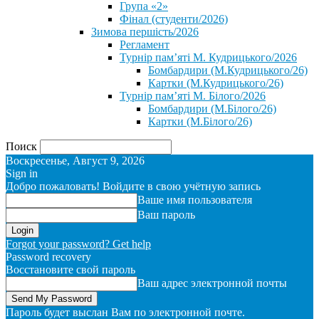
Група «2»
Фінал (студенти/2026)
⁨Зимова першість/2026⁩
Регламент
Турнір пам’яті М. Кудрицького/2026
Бомбардири (М.Кудрицького/26)
Картки (М.Кудрицького/26)
Турнір пам’яті М. Білого/2026
Бомбардири (М.Білого/26)
Картки (М.Білого/26)
Поиск
Воскресенье, Август 9, 2026
Sign in
Добро пожаловать! Войдите в свою учётную запись
Ваше имя пользователя
Ваш пароль
Forgot your password? Get help
Password recovery
Восстановите свой пароль
Ваш адрес электронной почты
Пароль будет выслан Вам по электронной почте.