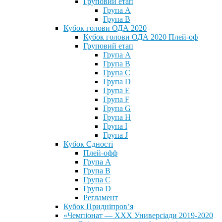
Груповий етап
Група А
Група В
Кубок голови ОДА 2020
Кубок голови ОДА 2020 Плей-оф
Груповий етап
Група A
Група B
Група C
Група D
Група E
Група F
Група G
Група H
Група I
Група J
Кубок Єдності
Плей-офф
Група А
Група В
Група С
Група D
Регламент
Кубок Придніпров’я
«Чемпіонат — ХХХ Универсіади 2019-2020