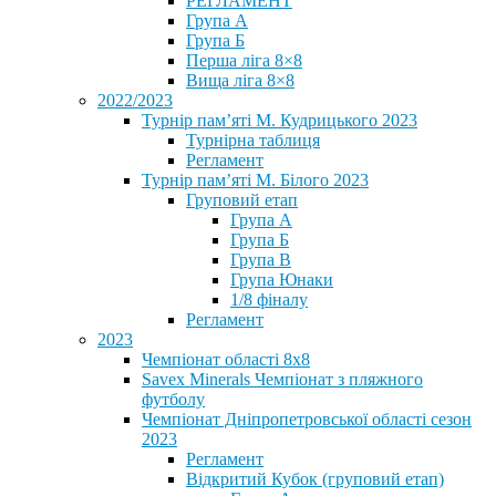
РЕГЛАМЕНТ
Група А
Група Б
Перша ліга 8×8
Вища ліга 8×8
2022/2023
Турнір пам’яті М. Кудрицького 2023
Турнірна таблиця
Регламент
Турнір пам’яті М. Білого 2023
Груповий етап
Група А
Група Б
Група В
Група Юнаки
1/8 фіналу
Регламент
2023
Чемпіонат області 8х8
Savex Minerals Чемпіонат з пляжного
футболу
Чемпіонат Дніпропетровської області сезон
2023
Регламент
Відкритий Кубок (груповий етап)