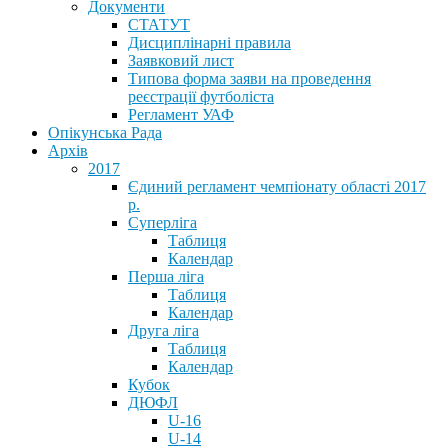
Документи
СТАТУТ
Дисциплінарні правила
Заявковий лист
Типова форма заяви на проведення
реєстрації футболіста
Регламент УАФ
Опікунська Рада
Архів
2017
Єдиний регламент чемпіонату області 2017
р.
Суперліга
Таблиця
Календар
Перша ліга
Таблиця
Календар
Друга ліга
Таблиця
Календар
Кубок
ДЮФЛ
U-16
U-14