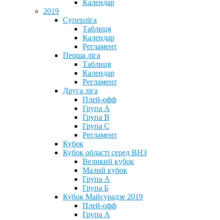
Календар
2019
Суперліга
Таблиця
Календар
Регламент
Перша ліга
Таблиця
Календар
Регламент
Друга ліга
Плей-офф
Група А
Група В
Група С
Регламент
Кубок
Кубок області серед ВНЗ
Великий кубок
Малий кубок
Група А
Група Б
Кубок Майсурадзе 2019
Плей-офф
Група А