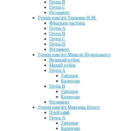
Група В
Група С
Регламент
Турнір пам’яті Тищенко В.М.
Фінальна частина
Група А
Група В
Група С
Група D
Регламент
Турнір пам’яті Миколи Кудрицького
Великий кубок
Малий кубок
Група А
Таблиця
Календар
Група В
Таблиця
Календар
Регламент
Турнір пам’яті Максима Білого
Плей-офф
Група А
Таблиця
Календар