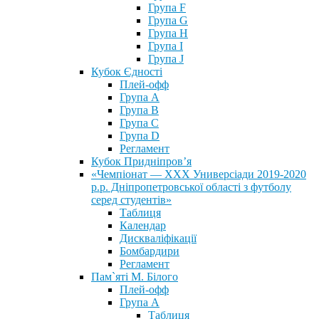
Група F
Група G
Група H
Група I
Група J
Кубок Єдності
Плей-офф
Група А
Група В
Група С
Група D
Регламент
Кубок Придніпров’я
«Чемпіонат — ХХХ Универсіади 2019-2020
р.р. Дніпропетровської області з футболу
серед студентів»
Таблиця
Календар
Дискваліфікації
Бомбардири
Регламент
Пам`яті М. Білого
Плей-офф
Група А
Таблиця