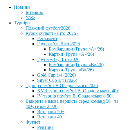
Новини
Інтерв’ю
УАФ
Турніри
Пляжний футбол/2026
Кубок області «Літо-2026»
Регламент
Група «А», Літо-2026
Бомбардири (Група «А»/26)
Картки (Група «А»/26)
Група «В», Літо-2026
Бомбардири (Група «В»/26)
Картки (Група «В»/26)
Gold Cup 1/4 (2026)
Silver Cup 1/4 (2026)
Турнір пам’яті В.Овадовського 2026
XVII турнір пам’яті В. Овадовського 40+
IV турнір пам’яті В. Овадовського 50+
Відкрита зимова першість серед команд 50+ та
40+, сезон 25/26
Ветерани 50+
Ветерани 40+
Футнет
Рейтинг