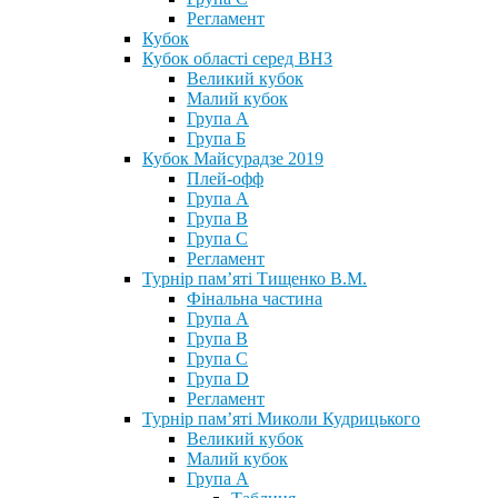
Регламент
Кубок
Кубок області серед ВНЗ
Великий кубок
Малий кубок
Група А
Група Б
Кубок Майсурадзе 2019
Плей-офф
Група А
Група В
Група С
Регламент
Турнір пам’яті Тищенко В.М.
Фінальна частина
Група А
Група В
Група С
Група D
Регламент
Турнір пам’яті Миколи Кудрицького
Великий кубок
Малий кубок
Група А