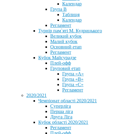
Календар
Група В
Таблиця
Календар
Регламент
Турнір пам`яті М. Кудрицького
Великий кубок
Малий кубок
Основний етап
Регламент
Кубок Майсурадзе
Плей-офф
Груповий етап
Група «А»
Група «B»
Група «C»
Регламент
2020/2021
Чемпіонат області 2020/2021
Суперліга
Перша ліга
Друга Ліга
Кубок області 2020/2021
Регламент
Плей-офф