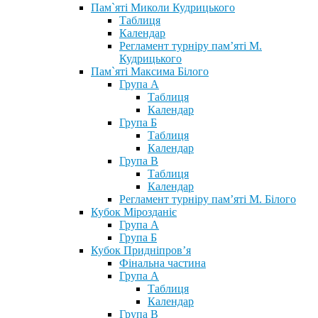
Пам`яті Миколи Кудрицького
Таблиця
Календар
Регламент турніру пам’яті М.
Кудрицького
Пам`яті Максима Білого
Група А
Таблиця
Календар
Група Б
Таблиця
Календар
Група В
Таблиця
Календар
Регламент турніру пам’яті М. Білого
Кубок Мірозданіє
Група А
Група Б
Кубок Придніпров’я
Фінальна частина
Група А
Таблиця
Календар
Група В