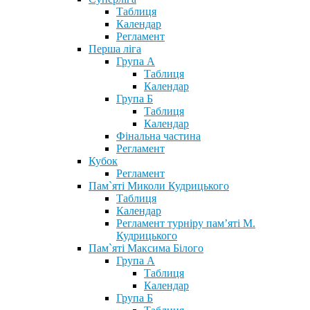
Таблиця
Календар
Регламент
Перша ліга
Група А
Таблиця
Календар
Група Б
Таблиця
Календар
Фінальна частина
Регламент
Кубок
Регламент
Пам`яті Миколи Кудрицького
Таблиця
Календар
Регламент турніру пам’яті М.
Кудрицького
Пам`яті Максима Білого
Група А
Таблиця
Календар
Група Б