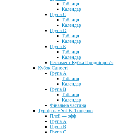
Таблиця
Календар
Група С
Таблиця
Календар
Група D
Таблиця
Календар
Група Е
Таблиця
Календар
Регламент Кубка Придніпров’я
Кубок Єдності
Група А
Таблиця
Календар
Група В
Таблиця
Календар
Фінальна частина
Турнір пам’яті В. Тищенко
Плей — офф
Група А
Група B
Група С