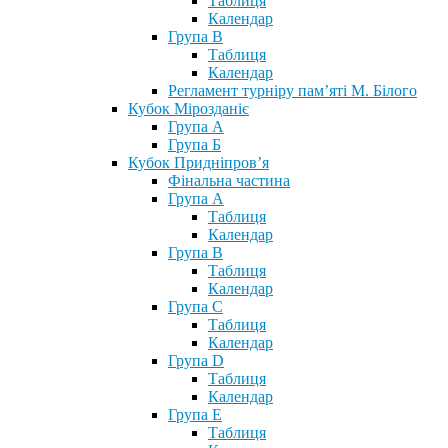
Таблиця
Календар
Група В
Таблиця
Календар
Регламент турніру пам’яті М. Білого
Кубок Мірозданіє
Група А
Група Б
Кубок Придніпров’я
Фінальна частина
Група А
Таблиця
Календар
Група В
Таблиця
Календар
Група С
Таблиця
Календар
Група D
Таблиця
Календар
Група Е
Таблиця