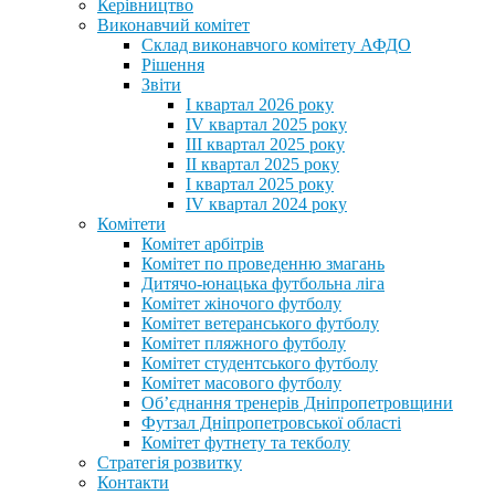
Керівництво
Виконавчий комітет
Склад виконавчого комітету АФДО
Рішення
Звіти
I квартал 2026 року
IV квартал 2025 року
III квартал 2025 року
II квартал 2025 року
I квартал 2025 року
IV квартал 2024 року
Комітети
Комітет арбітрів
Комітет по проведенню змагань
Дитячо-юнацька футбольна ліга
Комітет жіночого футболу
Комітет ветеранського футболу
Комітет пляжного футболу
Комітет студентського футболу
Комітет масового футболу
Обʼєднання тренерів Дніпропетровщини
Футзал Дніпропетровської області
Комітет футнету та текболу
Стратегія розвитку
Контакти