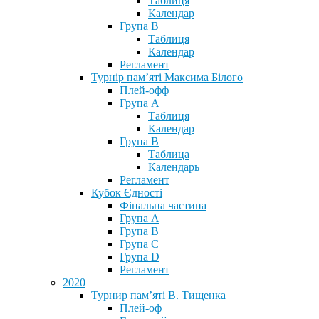
Таблиця
Календар
Група В
Таблиця
Календар
Регламент
Турнір пам’яті Максима Білого
Плей-офф
Група А
Таблиця
Календар
Група В
Таблица
Календарь
Регламент
Кубок Єдності
Фінальна частина
Група А
Група В
Група С
Група D
Регламент
2020
Турнир пам’яті В. Тищенка
Плей-оф