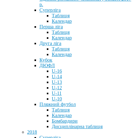
р.
Суперліга
Таблиця
Календар
Перша ліга
Таблиця
Календар
Друга ліга
Таблиця
Календар
Кубок
ДЮФЛ
U-16
U-14
U-13
U-12
U-11
U-10
Пляжний футбол
Таблиця
Календар
Бомбардири
Дисциплінарна таблиця
2018
Суперліга