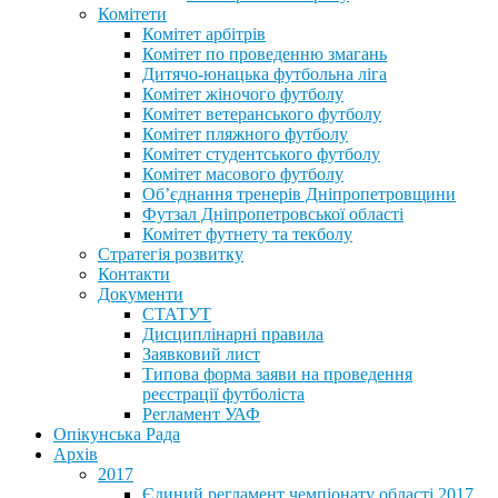
Комітети
Комітет арбітрів
Комітет по проведенню змагань
Дитячо-юнацька футбольна ліга
Комітет жіночого футболу
Комітет ветеранського футболу
Комітет пляжного футболу
Комітет студентського футболу
Комітет масового футболу
Обʼєднання тренерів Дніпропетровщини
Футзал Дніпропетровської області
Комітет футнету та текболу
Стратегія розвитку
Контакти
Документи
СТАТУТ
Дисциплінарні правила
Заявковий лист
Типова форма заяви на проведення
реєстрації футболіста
Регламент УАФ
Опікунська Рада
Архів
2017
Єдиний регламент чемпіонату області 2017