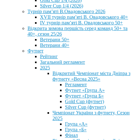
Gold Cup 1/4 (2026)
Silver Cup 1/4 (2026)
Турнір пам’яті В.Овадовського 2026
XVII турнір пам’яті В. Овадовського 40+
IV турнір пам’яті В. Овадовського 50+
Відкрита зимова першість серед команд 50+ та
40+, сезон 25/26
Ветерани 50+
Ветерани 40+
Футнет
Рейтинг
Загальний регламент
2025
Відкритий Чемпіонат міста Дніпра з
футнету «Весна 2025»
Регламент
Футнет «Група А»
Футнет «Група Б»
Gold Cup (футнет)
Silver Cup (футнет)
Чемпіонат України з футнету, Сезон
2025
Група «А»
Група «Б»
Фінал