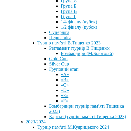
Група А
Група Б
Група В
Група Г
1/4 фіналу (кубок)
1/2 фіналу (кубок)
Суперліга
Перша ліга
Турнір пам’яті В.Тищенко 2023
Регламент (турнір В.Тищенко)
Бомбардири (М.Білого/26)
Gold Cup
Silver Cup
Груповий етап
«А»
«В»
«С»
«D»
«Е»
«F»
Бомбардири (турнір пам’яті Тищенка
2023)
Картки (турнір пам’яті Тищенка 2023)
2023/2024
⁨Турнір пам‘яті М.Кудрицького 2024