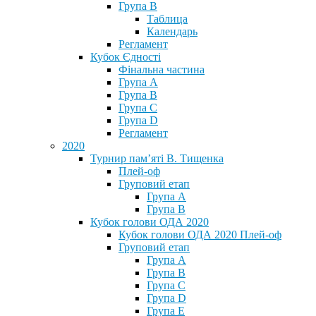
Група В
Таблица
Календарь
Регламент
Кубок Єдності
Фінальна частина
Група А
Група В
Група С
Група D
Регламент
2020
Турнир пам’яті В. Тищенка
Плей-оф
Груповий етап
Група А
Група В
Кубок голови ОДА 2020
Кубок голови ОДА 2020 Плей-оф
Груповий етап
Група A
Група B
Група C
Група D
Група E