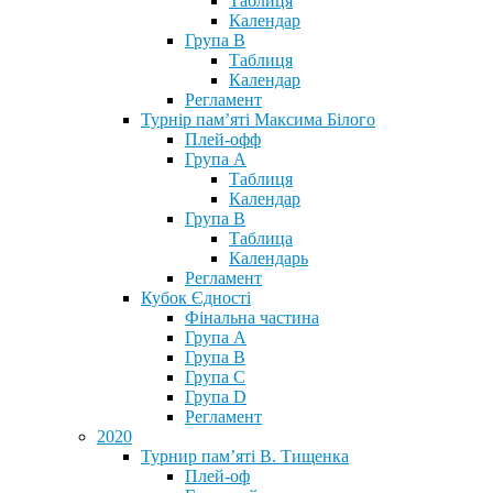
Таблиця
Календар
Група В
Таблиця
Календар
Регламент
Турнір пам’яті Максима Білого
Плей-офф
Група А
Таблиця
Календар
Група В
Таблица
Календарь
Регламент
Кубок Єдності
Фінальна частина
Група А
Група В
Група С
Група D
Регламент
2020
Турнир пам’яті В. Тищенка
Плей-оф