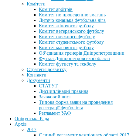
Комітети
Комітет арбітрів
Комітет по проведенню змагань
Дитячо-юнацька футбольна ліга
Комітет жіночого футболу
Комітет ветеранського футболу
Комітет пляжного футболу
Комітет студентського футболу
Комітет масового футболу
Обʼєднання тренерів Дніпропетровщини
Футзал Дніпропетровської області
Комітет футнету та текболу
Стратегія розвитку
Контакти
Документи
СТАТУТ
Дисциплінарні правила
Заявковий лист
Типова форма заяви на проведення
реєстрації футболіста
Регламент УАФ
Опікунська Рада
Архів
2017
Єдиний регламент чемпіонату області 2017