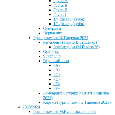
Група А
Група Б
Група В
Група Г
1/4 фіналу (кубок)
1/2 фіналу (кубок)
Суперліга
Перша ліга
Турнір пам’яті В.Тищенко 2023
Регламент (турнір В.Тищенко)
Бомбардири (М.Білого/26)
Gold Cup
Silver Cup
Груповий етап
«А»
«В»
«С»
«D»
«Е»
«F»
Бомбардири (турнір пам’яті Тищенка
2023)
Картки (турнір пам’яті Тищенка 2023)
2023/2024
⁨Турнір пам‘яті М.Кудрицького 2024