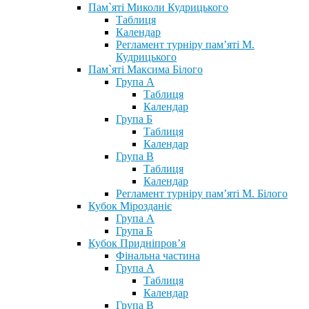
Пам`яті Миколи Кудрицького
Таблиця
Календар
Регламент турніру пам’яті М.
Кудрицького
Пам`яті Максима Білого
Група А
Таблиця
Календар
Група Б
Таблиця
Календар
Група В
Таблиця
Календар
Регламент турніру пам’яті М. Білого
Кубок Мірозданіє
Група А
Група Б
Кубок Придніпров’я
Фінальна частина
Група А
Таблиця
Календар
Група В