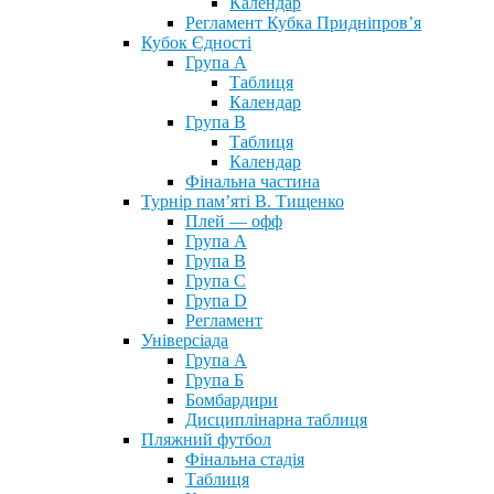
Календар
Регламент Кубка Придніпров’я
Кубок Єдності
Група А
Таблиця
Календар
Група В
Таблиця
Календар
Фінальна частина
Турнір пам’яті В. Тищенко
Плей — офф
Група А
Група B
Група С
Група D
Регламент
Універсіада
Група А
Група Б
Бомбардири
Дисциплінарна таблиця
Пляжний футбол
Фінальна стадія
Таблиця