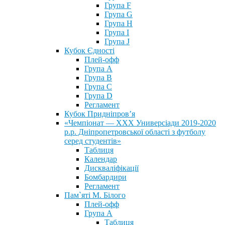
Група F
Група G
Група H
Група I
Група J
Кубок Єдності
Плей-офф
Група А
Група В
Група С
Група D
Регламент
Кубок Придніпров’я
«Чемпіонат — ХХХ Универсіади 2019-2020
р.р. Дніпропетровської області з футболу
серед студентів»
Таблиця
Календар
Дискваліфікації
Бомбардири
Регламент
Пам`яті М. Білого
Плей-офф
Група А
Таблиця