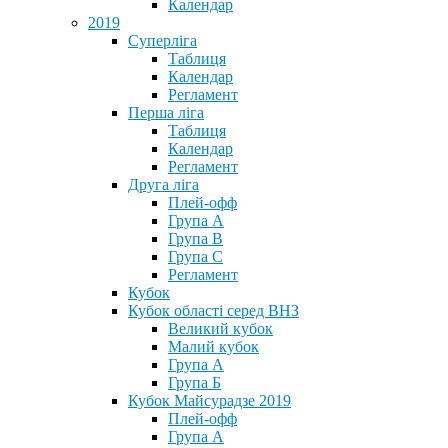
Календар
2019
Суперліга
Таблиця
Календар
Регламент
Перша ліга
Таблиця
Календар
Регламент
Друга ліга
Плей-офф
Група А
Група В
Група С
Регламент
Кубок
Кубок області серед ВНЗ
Великий кубок
Малий кубок
Група А
Група Б
Кубок Майсурадзе 2019
Плей-офф
Група А