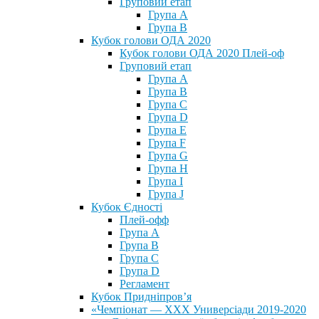
Груповий етап
Група А
Група В
Кубок голови ОДА 2020
Кубок голови ОДА 2020 Плей-оф
Груповий етап
Група A
Група B
Група C
Група D
Група E
Група F
Група G
Група H
Група I
Група J
Кубок Єдності
Плей-офф
Група А
Група В
Група С
Група D
Регламент
Кубок Придніпров’я
«Чемпіонат — ХХХ Универсіади 2019-2020