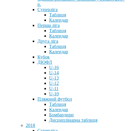
р.
Суперліга
Таблиця
Календар
Перша ліга
Таблиця
Календар
Друга ліга
Таблиця
Календар
Кубок
ДЮФЛ
U-16
U-14
U-13
U-12
U-11
U-10
Пляжний футбол
Таблиця
Календар
Бомбардири
Дисциплінарна таблиця
2018
Суперліга