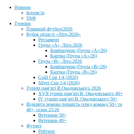
Новини
Інтерв’ю
УАФ
Турніри
Пляжний футбол/2026
Кубок області «Літо-2026»
Регламент
Група «А», Літо-2026
Бомбардири (Група «А»/26)
Картки (Група «А»/26)
Група «В», Літо-2026
Бомбардири (Група «В»/26)
Картки (Група «В»/26)
Gold Cup 1/4 (2026)
Silver Cup 1/4 (2026)
Турнір пам’яті В.Овадовського 2026
XVII турнір пам’яті В. Овадовського 40+
IV турнір пам’яті В. Овадовського 50+
Відкрита зимова першість серед команд 50+ та
40+, сезон 25/26
Ветерани 50+
Ветерани 40+
Футнет
Рейтинг