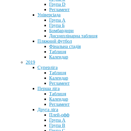
Група D
Регламент
Універсіада
Група А
Група Б
Бомбардири
Дисциплінарна таблиця
Пляжний футбол
Фінальна стадія
Таблиця
Календар
2019
Суперліга
Таблиця
Календар
Регламент
Перша ліга
Таблиця
Календар
Регламент
Друга ліга
Плей-офф
Група А
Група В
Група С