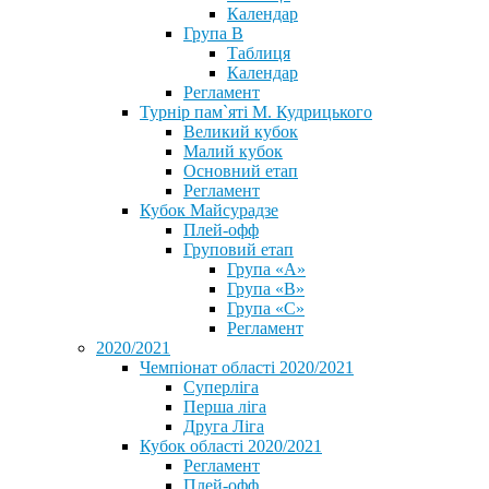
Календар
Група В
Таблиця
Календар
Регламент
Турнір пам`яті М. Кудрицького
Великий кубок
Малий кубок
Основний етап
Регламент
Кубок Майсурадзе
Плей-офф
Груповий етап
Група «А»
Група «B»
Група «C»
Регламент
2020/2021
Чемпіонат області 2020/2021
Суперліга
Перша ліга
Друга Ліга
Кубок області 2020/2021
Регламент
Плей-офф