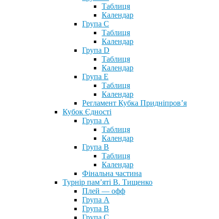
Таблиця
Календар
Група С
Таблиця
Календар
Група D
Таблиця
Календар
Група Е
Таблиця
Календар
Регламент Кубка Придніпров’я
Кубок Єдності
Група А
Таблиця
Календар
Група В
Таблиця
Календар
Фінальна частина
Турнір пам’яті В. Тищенко
Плей — офф
Група А
Група B
Група С