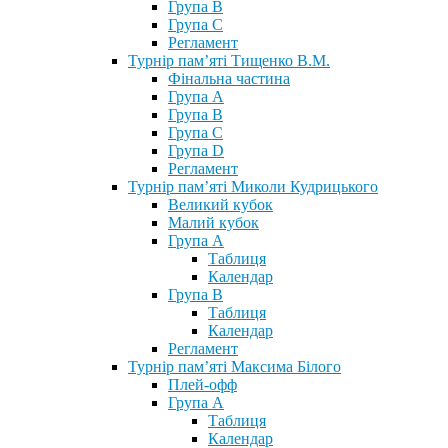
Група В
Група С
Регламент
Турнір пам’яті Тищенко В.М.
Фінальна частина
Група А
Група В
Група С
Група D
Регламент
Турнір пам’яті Миколи Кудрицького
Великий кубок
Малий кубок
Група А
Таблиця
Календар
Група В
Таблиця
Календар
Регламент
Турнір пам’яті Максима Білого
Плей-офф
Група А
Таблиця
Календар