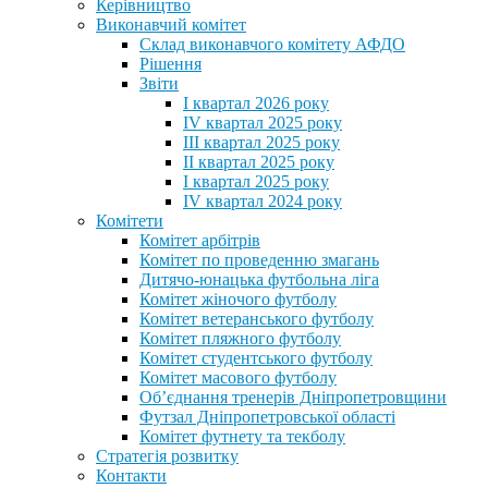
Керівництво
Виконавчий комітет
Склад виконавчого комітету АФДО
Рішення
Звіти
I квартал 2026 року
IV квартал 2025 року
III квартал 2025 року
II квартал 2025 року
I квартал 2025 року
IV квартал 2024 року
Комітети
Комітет арбітрів
Комітет по проведенню змагань
Дитячо-юнацька футбольна ліга
Комітет жіночого футболу
Комітет ветеранського футболу
Комітет пляжного футболу
Комітет студентського футболу
Комітет масового футболу
Обʼєднання тренерів Дніпропетровщини
Футзал Дніпропетровської області
Комітет футнету та текболу
Стратегія розвитку
Контакти