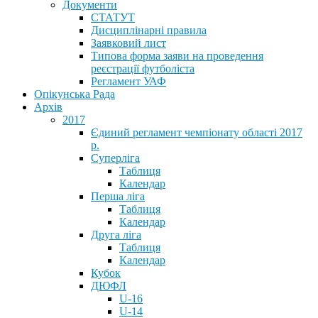
Документи
СТАТУТ
Дисциплінарні правила
Заявковий лист
Типова форма заяви на проведення
реєстрації футболіста
Регламент УАФ
Опікунська Рада
Архів
2017
Єдиний регламент чемпіонату області 2017
р.
Суперліга
Таблиця
Календар
Перша ліга
Таблиця
Календар
Друга ліга
Таблиця
Календар
Кубок
ДЮФЛ
U-16
U-14