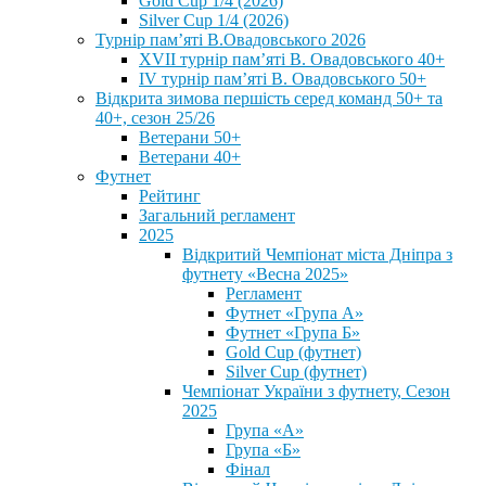
Gold Cup 1/4 (2026)
Silver Cup 1/4 (2026)
Турнір пам’яті В.Овадовського 2026
XVII турнір пам’яті В. Овадовського 40+
IV турнір пам’яті В. Овадовського 50+
Відкрита зимова першість серед команд 50+ та
40+, сезон 25/26
Ветерани 50+
Ветерани 40+
Футнет
Рейтинг
Загальний регламент
2025
Відкритий Чемпіонат міста Дніпра з
футнету «Весна 2025»
Регламент
Футнет «Група А»
Футнет «Група Б»
Gold Cup (футнет)
Silver Cup (футнет)
Чемпіонат України з футнету, Сезон
2025
Група «А»
Група «Б»
Фінал