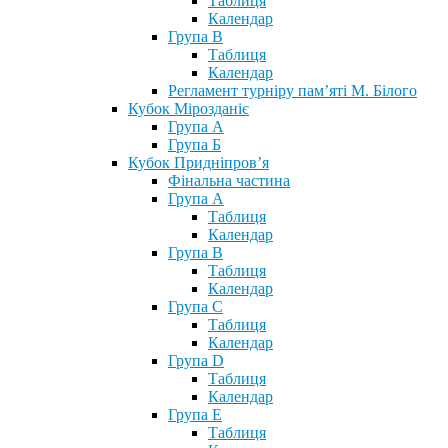
Таблиця
Календар
Група В
Таблиця
Календар
Регламент турніру пам’яті М. Білого
Кубок Мірозданіє
Група А
Група Б
Кубок Придніпров’я
Фінальна частина
Група А
Таблиця
Календар
Група В
Таблиця
Календар
Група С
Таблиця
Календар
Група D
Таблиця
Календар
Група Е
Таблиця