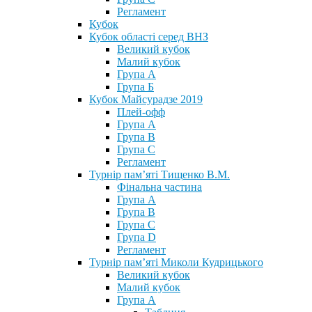
Регламент
Кубок
Кубок області серед ВНЗ
Великий кубок
Малий кубок
Група А
Група Б
Кубок Майсурадзе 2019
Плей-офф
Група А
Група В
Група С
Регламент
Турнір пам’яті Тищенко В.М.
Фінальна частина
Група А
Група В
Група С
Група D
Регламент
Турнір пам’яті Миколи Кудрицького
Великий кубок
Малий кубок
Група А