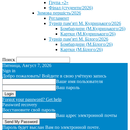
Група «2»
Фінал (студенти/2026)
⁨Зимова першість/2026⁩
Регламент
Турнір пам’яті М. Кудрицького/2026
Бомбардири (М.Кудрицького/26)
Картки (М.Кудрицького/26)
Турнір пам’яті М. Білого/2026
Бомбардири (М.Білого/26)
Картки (М.Білого/26)
Поиск
Пятница, Август 7, 2026
Sign in
Добро пожаловать! Войдите в свою учётную запись
Ваше имя пользователя
Ваш пароль
Forgot your password? Get help
Password recovery
Восстановите свой пароль
Ваш адрес электронной почты
Пароль будет выслан Вам по электронной почте.