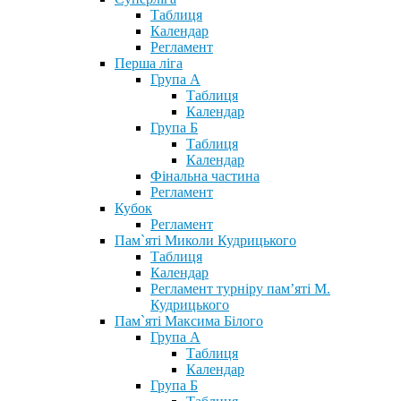
Таблиця
Календар
Регламент
Перша ліга
Група А
Таблиця
Календар
Група Б
Таблиця
Календар
Фінальна частина
Регламент
Кубок
Регламент
Пам`яті Миколи Кудрицького
Таблиця
Календар
Регламент турніру пам’яті М.
Кудрицького
Пам`яті Максима Білого
Група А
Таблиця
Календар
Група Б