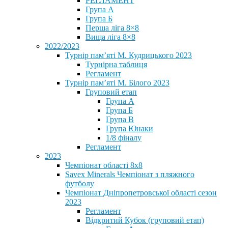
РЕГЛАМЕНТ
Група А
Група Б
Перша ліга 8×8
Вища ліга 8×8
2022/2023
Турнір пам’яті М. Кудрицького 2023
Турнірна таблиця
Регламент
Турнір пам’яті М. Білого 2023
Груповий етап
Група А
Група Б
Група В
Група Юнаки
1/8 фіналу
Регламент
2023
Чемпіонат області 8х8
Savex Minerals Чемпіонат з пляжного
футболу
Чемпіонат Дніпропетровської області сезон
2023
Регламент
Відкритий Кубок (груповий етап)