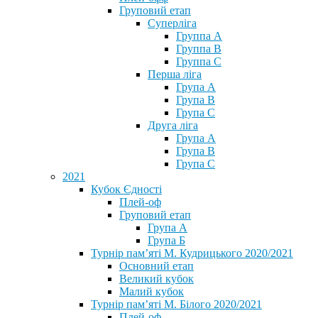
Груповий етап
Суперліга
Группа A
Группа B
Группа C
Перша ліга
Група A
Група B
Група C
Друга ліга
Група A
Група B
Група C
2021
Кубок Єдності
Плей-оф
Груповий етап
Група А
Група Б
Турнір пам’яті М. Кудрицького 2020/2021
Основний етап
Великий кубок
Малий кубок
Турнір пам’яті М. Білого 2020/2021
Плей-оф