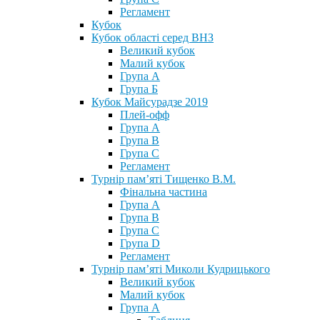
Регламент
Кубок
Кубок області серед ВНЗ
Великий кубок
Малий кубок
Група А
Група Б
Кубок Майсурадзе 2019
Плей-офф
Група А
Група В
Група С
Регламент
Турнір пам’яті Тищенко В.М.
Фінальна частина
Група А
Група В
Група С
Група D
Регламент
Турнір пам’яті Миколи Кудрицького
Великий кубок
Малий кубок
Група А