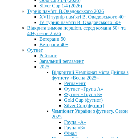
Gold Cup 1/4 (2026)
Silver Cup 1/4 (2026)
Турнір пам’яті В.Овадовського 2026
XVII турнір пам’яті В. Овадовського 40+
IV турнір пам’яті В. Овадовського 50+
Відкрита зимова першість серед команд 50+ та
40+, сезон 25/26
Ветерани 50+
Ветерани 40+
Футнет
Рейтинг
Загальний регламент
2025
Відкритий Чемпіонат міста Дніпра з
футнету «Весна 2025»
Регламент
Футнет «Група А»
Футнет «Група Б»
Gold Cup (футнет)
Silver Cup (футнет)
Чемпіонат України з футнету, Сезон
2025
Група «А»
Група «Б»
Фінал