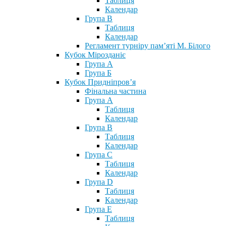
Таблиця
Календар
Група В
Таблиця
Календар
Регламент турніру пам’яті М. Білого
Кубок Мірозданіє
Група А
Група Б
Кубок Придніпров’я
Фінальна частина
Група А
Таблиця
Календар
Група В
Таблиця
Календар
Група С
Таблиця
Календар
Група D
Таблиця
Календар
Група Е
Таблиця