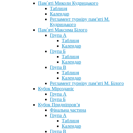
Пам`яті Миколи Кудрицького
Таблиця
Календар
Регламент турніру пам’яті М.
Кудрицького
Пам`яті Максима Білого
Група А
Таблиця
Календар
Група Б
Таблиця
Календар
Група В
Таблиця
Календар
Регламент турніру пам’яті М. Білого
Кубок Мірозданіє
Група А
Група Б
Кубок Придніпров’я
Фінальна частина
Група А
Таблиця
Календар
Група В