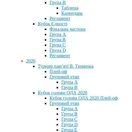
Група В
Таблица
Календарь
Регламент
Кубок Єдності
Фінальна частина
Група А
Група В
Група С
Група D
Регламент
2020
Турнир пам’яті В. Тищенка
Плей-оф
Груповий етап
Група А
Група В
Кубок голови ОДА 2020
Кубок голови ОДА 2020 Плей-оф
Груповий етап
Група A
Група B
Група C
Група D
Група E