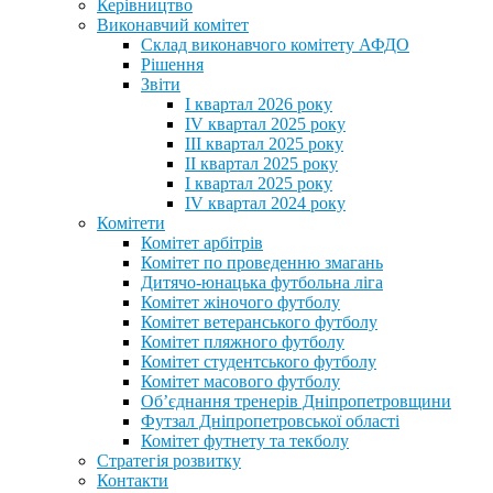
Керівництво
Виконавчий комітет
Склад виконавчого комітету АФДО
Рішення
Звіти
I квартал 2026 року
IV квартал 2025 року
III квартал 2025 року
II квартал 2025 року
I квартал 2025 року
IV квартал 2024 року
Комітети
Комітет арбітрів
Комітет по проведенню змагань
Дитячо-юнацька футбольна ліга
Комітет жіночого футболу
Комітет ветеранського футболу
Комітет пляжного футболу
Комітет студентського футболу
Комітет масового футболу
Обʼєднання тренерів Дніпропетровщини
Футзал Дніпропетровської області
Комітет футнету та текболу
Стратегія розвитку
Контакти