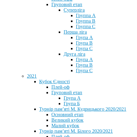
Груповий етап
Суперліга
Группа A
Группа B
Группа C
Перша ліга
Група A
Група B
Група C
Друга ліга
Група A
Група B
Група C
2021
Кубок Єдності
Плей-оф
Груповий етап
Група А
Група Б
Турнір пам’яті М. Кудрицького 2020/2021
Основний етап
Великий кубок
Малий кубок
Турнір пам’яті М. Білого 2020/2021
Плей-оф