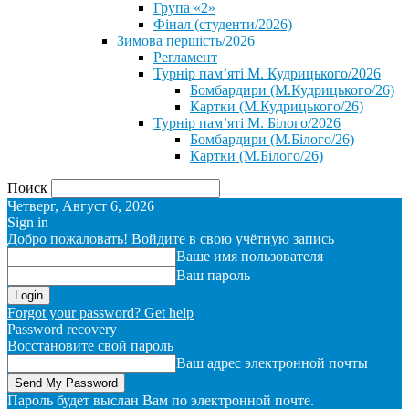
Група «2»
Фінал (студенти/2026)
⁨Зимова першість/2026⁩
Регламент
Турнір пам’яті М. Кудрицького/2026
Бомбардири (М.Кудрицького/26)
Картки (М.Кудрицького/26)
Турнір пам’яті М. Білого/2026
Бомбардири (М.Білого/26)
Картки (М.Білого/26)
Поиск
Четверг, Август 6, 2026
Sign in
Добро пожаловать! Войдите в свою учётную запись
Ваше имя пользователя
Ваш пароль
Forgot your password? Get help
Password recovery
Восстановите свой пароль
Ваш адрес электронной почты
Пароль будет выслан Вам по электронной почте.