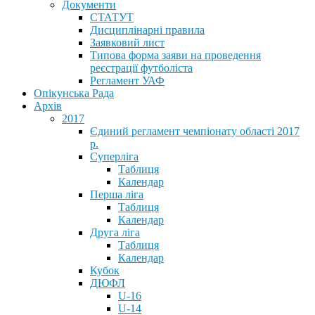
Документи
СТАТУТ
Дисциплінарні правила
Заявковий лист
Типова форма заяви на проведення
реєстрації футболіста
Регламент УАФ
Опікунська Рада
Архів
2017
Єдиний регламент чемпіонату області 2017
р.
Суперліга
Таблиця
Календар
Перша ліга
Таблиця
Календар
Друга ліга
Таблиця
Календар
Кубок
ДЮФЛ
U-16
U-14