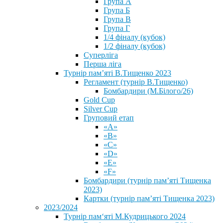
Група А
Група Б
Група В
Група Г
1/4 фіналу (кубок)
1/2 фіналу (кубок)
Суперліга
Перша ліга
Турнір пам’яті В.Тищенко 2023
Регламент (турнір В.Тищенко)
Бомбардири (М.Білого/26)
Gold Cup
Silver Cup
Груповий етап
«А»
«В»
«С»
«D»
«Е»
«F»
Бомбардири (турнір пам’яті Тищенка
2023)
Картки (турнір пам’яті Тищенка 2023)
2023/2024
⁨Турнір пам‘яті М.Кудрицького 2024