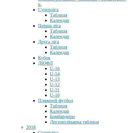
р.
Суперліга
Таблиця
Календар
Перша ліга
Таблиця
Календар
Друга ліга
Таблиця
Календар
Кубок
ДЮФЛ
U-16
U-14
U-13
U-12
U-11
U-10
Пляжний футбол
Таблиця
Календар
Бомбардири
Дисциплінарна таблиця
2018
Суперліга