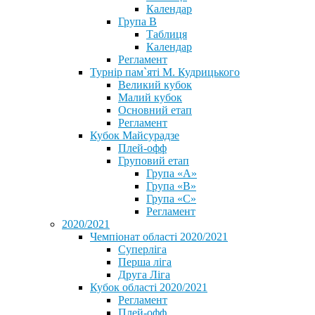
Календар
Група В
Таблиця
Календар
Регламент
Турнір пам`яті М. Кудрицького
Великий кубок
Малий кубок
Основний етап
Регламент
Кубок Майсурадзе
Плей-офф
Груповий етап
Група «А»
Група «B»
Група «C»
Регламент
2020/2021
Чемпіонат області 2020/2021
Суперліга
Перша ліга
Друга Ліга
Кубок області 2020/2021
Регламент
Плей-офф