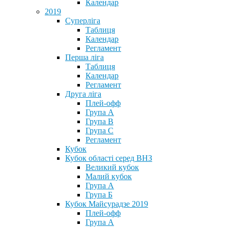
Календар
2019
Суперліга
Таблиця
Календар
Регламент
Перша ліга
Таблиця
Календар
Регламент
Друга ліга
Плей-офф
Група А
Група В
Група С
Регламент
Кубок
Кубок області серед ВНЗ
Великий кубок
Малий кубок
Група А
Група Б
Кубок Майсурадзе 2019
Плей-офф
Група А