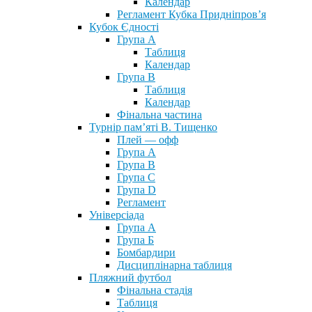
Календар
Регламент Кубка Придніпров’я
Кубок Єдності
Група А
Таблиця
Календар
Група В
Таблиця
Календар
Фінальна частина
Турнір пам’яті В. Тищенко
Плей — офф
Група А
Група B
Група С
Група D
Регламент
Універсіада
Група А
Група Б
Бомбардири
Дисциплінарна таблиця
Пляжний футбол
Фінальна стадія
Таблиця