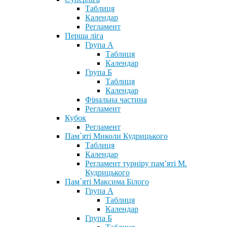
Таблиця
Календар
Регламент
Перша ліга
Група А
Таблиця
Календар
Група Б
Таблиця
Календар
Фінальна частина
Регламент
Кубок
Регламент
Пам`яті Миколи Кудрицького
Таблиця
Календар
Регламент турніру пам’яті М.
Кудрицького
Пам`яті Максима Білого
Група А
Таблиця
Календар
Група Б