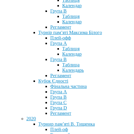
Таблиця
Календар
Група В
Таблиця
Календар
Регламент
Турнір пам’яті Максима Білого
Плей-офф
Група А
Таблиця
Календар
Група В
Таблица
Календарь
Регламент
Кубок Єдності
Фінальна частина
Група А
Група В
Група С
Група D
Регламент
2020
Турнир пам’яті В. Тищенка
Плей-оф