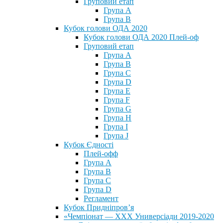
Груповий етап
Група А
Група В
Кубок голови ОДА 2020
Кубок голови ОДА 2020 Плей-оф
Груповий етап
Група A
Група B
Група C
Група D
Група E
Група F
Група G
Група H
Група I
Група J
Кубок Єдності
Плей-офф
Група А
Група В
Група С
Група D
Регламент
Кубок Придніпров’я
«Чемпіонат — ХХХ Универсіади 2019-2020