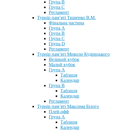
Група В
Група С
Регламент
Турнір пам’яті Тищенко В.М.
Фінальна частина
Група А
Група В
Група С
Група D
Регламент
Турнір пам’яті Миколи Кудрицького
Великий кубок
Малий кубок
Група А
Таблиця
Календар
Група В
Таблиця
Календар
Регламент
Турнір пам’яті Максима Білого
Плей-офф
Група А
Таблиця
Календар