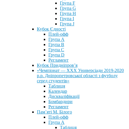
Група F
Група G
Група H
Група I
Група J
Кубок Єдності
Плей-офф
Група А
Група В
Група С
Група D
Регламент
Кубок Придніпров’я
«Чемпіонат — ХХХ Универсіади 2019-2020
р.р. Дніпропетровської області з футболу
серед студентів»
Таблиця
Календар
Дискваліфікації
Бомбардири
Регламент
Пам`яті М. Білого
Плей-офф
Група А
Таблиця