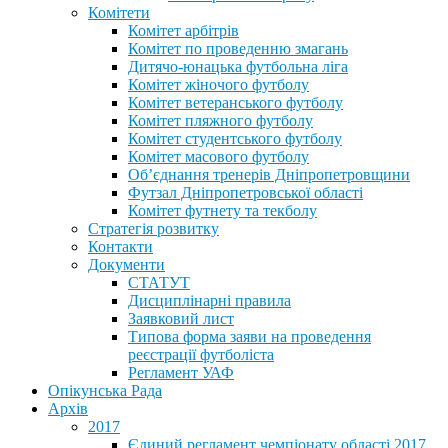
Комітети
Комітет арбітрів
Комітет по проведенню змагань
Дитячо-юнацька футбольна ліга
Комітет жіночого футболу
Комітет ветеранського футболу
Комітет пляжного футболу
Комітет студентського футболу
Комітет масового футболу
Обʼєднання тренерів Дніпропетровщини
Футзал Дніпропетровської області
Комітет футнету та текболу
Стратегія розвитку
Контакти
Документи
СТАТУТ
Дисциплінарні правила
Заявковий лист
Типова форма заяви на проведення
реєстрації футболіста
Регламент УАФ
Опікунська Рада
Архів
2017
Єдиний регламент чемпіонату області 2017