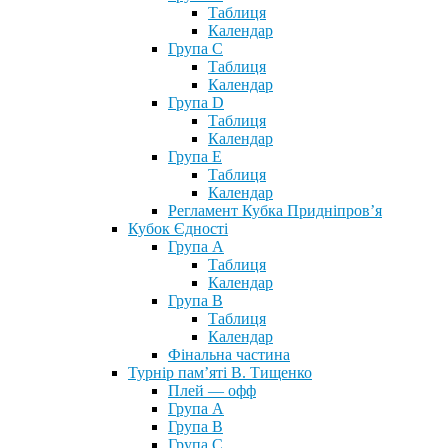
Таблиця
Календар
Група С
Таблиця
Календар
Група D
Таблиця
Календар
Група Е
Таблиця
Календар
Регламент Кубка Придніпров’я
Кубок Єдності
Група А
Таблиця
Календар
Група В
Таблиця
Календар
Фінальна частина
Турнір пам’яті В. Тищенко
Плей — офф
Група А
Група B
Група С