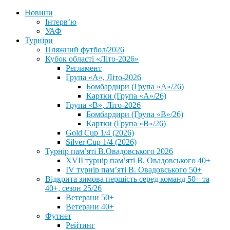
Новини
Інтерв’ю
УАФ
Турніри
Пляжний футбол/2026
Кубок області «Літо-2026»
Регламент
Група «А», Літо-2026
Бомбардири (Група «А»/26)
Картки (Група «А»/26)
Група «В», Літо-2026
Бомбардири (Група «В»/26)
Картки (Група «В»/26)
Gold Cup 1/4 (2026)
Silver Cup 1/4 (2026)
Турнір пам’яті В.Овадовського 2026
XVII турнір пам’яті В. Овадовського 40+
IV турнір пам’яті В. Овадовського 50+
Відкрита зимова першість серед команд 50+ та
40+, сезон 25/26
Ветерани 50+
Ветерани 40+
Футнет
Рейтинг