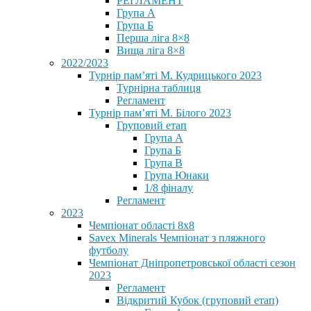
РЕГЛАМЕНТ
Група А
Група Б
Перша ліга 8×8
Вища ліга 8×8
2022/2023
Турнір пам’яті М. Кудрицького 2023
Турнірна таблиця
Регламент
Турнір пам’яті М. Білого 2023
Груповий етап
Група А
Група Б
Група В
Група Юнаки
1/8 фіналу
Регламент
2023
Чемпіонат області 8х8
Savex Minerals Чемпіонат з пляжного
футболу
Чемпіонат Дніпропетровської області сезон
2023
Регламент
Відкритий Кубок (груповий етап)