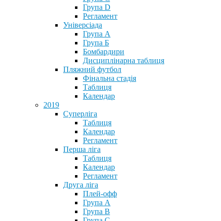
Група D
Регламент
Універсіада
Група А
Група Б
Бомбардири
Дисциплінарна таблиця
Пляжний футбол
Фінальна стадія
Таблиця
Календар
2019
Суперліга
Таблиця
Календар
Регламент
Перша ліга
Таблиця
Календар
Регламент
Друга ліга
Плей-офф
Група А
Група В
Група С