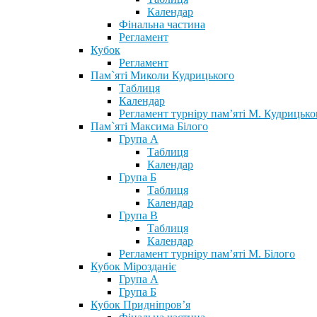
Календар
Фінальна частина
Регламент
Кубок
Регламент
Пам`яті Миколи Кудрицького
Таблиця
Календар
Регламент турніру пам’яті М. Кудрицько
Пам`яті Максима Білого
Група А
Таблиця
Календар
Група Б
Таблиця
Календар
Група В
Таблиця
Календар
Регламент турніру пам’яті М. Білого
Кубок Мірозданіє
Група А
Група Б
Кубок Придніпров’я