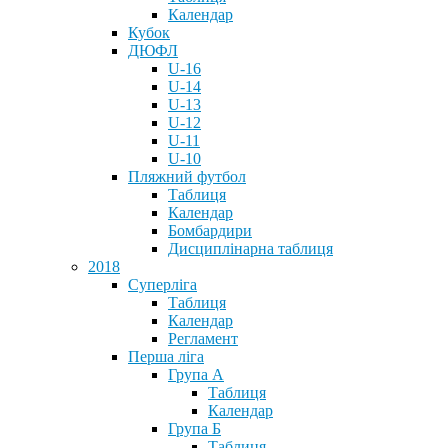
Календар
Кубок
ДЮФЛ
U-16
U-14
U-13
U-12
U-11
U-10
Пляжний футбол
Таблиця
Календар
Бомбардири
Дисциплінарна таблиця
2018
Суперліга
Таблиця
Календар
Регламент
Перша ліга
Група А
Таблиця
Календар
Група Б
Таблиця