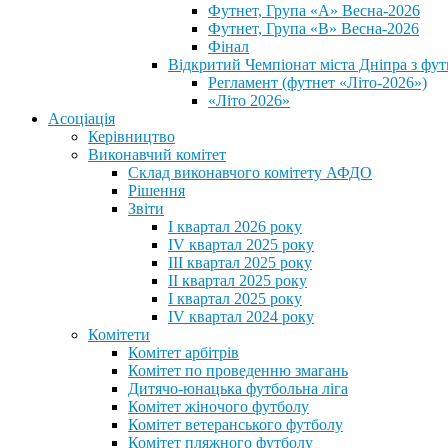
Футнет, Група «А» Весна-2026
Футнет, Група «В» Весна-2026
Фінал
Відкритий Чемпіонат міста Дніпра з фут
Регламент (футнет «Літо-2026»)
«Літо 2026»
Асоціація
Керівництво
Виконавчий комітет
Склад виконавчого комітету АФДО
Рішення
Звіти
I квартал 2026 року
IV квартал 2025 року
III квартал 2025 року
II квартал 2025 року
I квартал 2025 року
IV квартал 2024 року
Комітети
Комітет арбітрів
Комітет по проведенню змагань
Дитячо-юнацька футбольна ліга
Комітет жіночого футболу
Комітет ветеранського футболу
Комітет пляжного футболу