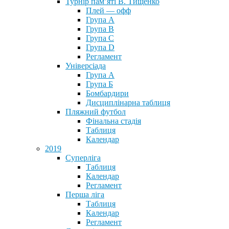
Турнір пам’яті В. Тищенко
Плей — офф
Група А
Група B
Група С
Група D
Регламент
Універсіада
Група А
Група Б
Бомбардири
Дисциплінарна таблиця
Пляжний футбол
Фінальна стадія
Таблиця
Календар
2019
Суперліга
Таблиця
Календар
Регламент
Перша ліга
Таблиця
Календар
Регламент