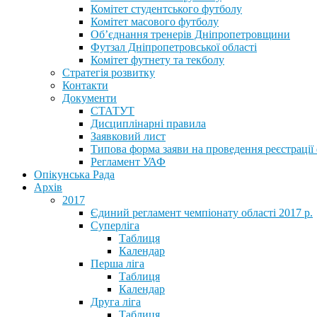
Комітет студентського футболу
Комітет масового футболу
Обʼєднання тренерів Дніпропетровщини
Футзал Дніпропетровської області
Комітет футнету та текболу
Стратегія розвитку
Контакти
Документи
СТАТУТ
Дисциплінарні правила
Заявковий лист
Типова форма заяви на проведення реєстрації
Регламент УАФ
Опікунська Рада
Архів
2017
Єдиний регламент чемпіонату області 2017 р.
Суперліга
Таблиця
Календар
Перша ліга
Таблиця
Календар
Друга ліга
Таблиця