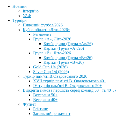
Новини
Інтерв’ю
УАФ
Турніри
Пляжний футбол/2026
Кубок області «Літо-2026»
Регламент
Група «А», Літо-2026
Бомбардири (Група «А»/26)
Картки (Група «А»/26)
Група «В», Літо-2026
Бомбардири (Група «В»/26)
Картки (Група «В»/26)
Gold Cup 1/4 (2026)
Silver Cup 1/4 (2026)
Турнір пам’яті В.Овадовського 2026
XVII турнір пам’яті В. Овадовського 40+
IV турнір пам’яті В. Овадовського 50+
Відкрита зимова першість серед команд 50+ та 40+, 
Ветерани 50+
Ветерани 40+
Футнет
Рейтинг
Загальний регламент