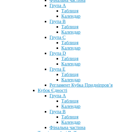
Фінальна частина
Група А
Таблиця
Календар
Група В
Таблиця
Календар
Група С
Таблиця
Календар
Група D
Таблиця
Календар
Група Е
Таблиця
Календар
Регламент Кубка Придніпров’я
Кубок Єдності
Група А
Таблиця
Календар
Група В
Таблиця
Календар
Фінальна частина