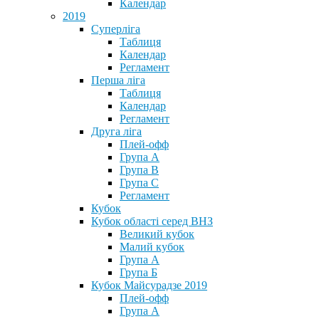
Календар
2019
Суперліга
Таблиця
Календар
Регламент
Перша ліга
Таблиця
Календар
Регламент
Друга ліга
Плей-офф
Група А
Група В
Група С
Регламент
Кубок
Кубок області серед ВНЗ
Великий кубок
Малий кубок
Група А
Група Б
Кубок Майсурадзе 2019
Плей-офф
Група А