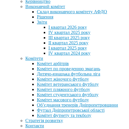
Керівництво
Виконавчий комітет
Склад виконавчого комітету АФДО
Рішення
Звіти
I квартал 2026 року
IV квартал 2025 року
III квартал 2025 року
II квартал 2025 року
I квартал 2025 року
IV квартал 2024 року
Комітети
Комітет арбітрів
Комітет по проведенню змагань
Дитячо-юнацька футбольна ліга
Комітет жіночого футболу
Комітет ветеранського футболу
Комітет пляжного футболу
Комітет студентського футболу
Комітет масового футболу
Обʼєднання тренерів Дніпропетровщини
Футзал Дніпропетровської області
Комітет футнету та текболу
Стратегія розвитку
Контакти