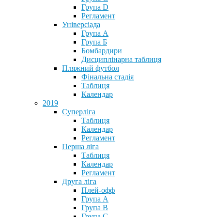
Група D
Регламент
Універсіада
Група А
Група Б
Бомбардири
Дисциплінарна таблиця
Пляжний футбол
Фінальна стадія
Таблиця
Календар
2019
Суперліга
Таблиця
Календар
Регламент
Перша ліга
Таблиця
Календар
Регламент
Друга ліга
Плей-офф
Група А
Група В
Група С