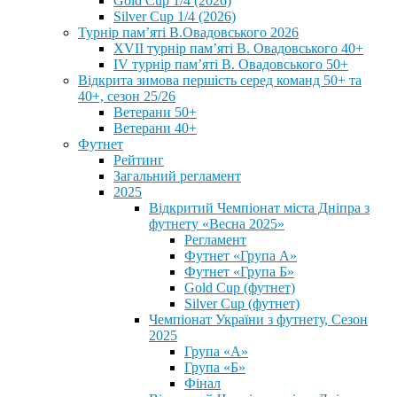
Gold Cup 1/4 (2026)
Silver Cup 1/4 (2026)
Турнір пам’яті В.Овадовського 2026
XVII турнір пам’яті В. Овадовського 40+
IV турнір пам’яті В. Овадовського 50+
Відкрита зимова першість серед команд 50+ та
40+, сезон 25/26
Ветерани 50+
Ветерани 40+
Футнет
Рейтинг
Загальний регламент
2025
Відкритий Чемпіонат міста Дніпра з
футнету «Весна 2025»
Регламент
Футнет «Група А»
Футнет «Група Б»
Gold Cup (футнет)
Silver Cup (футнет)
Чемпіонат України з футнету, Сезон
2025
Група «А»
Група «Б»
Фінал