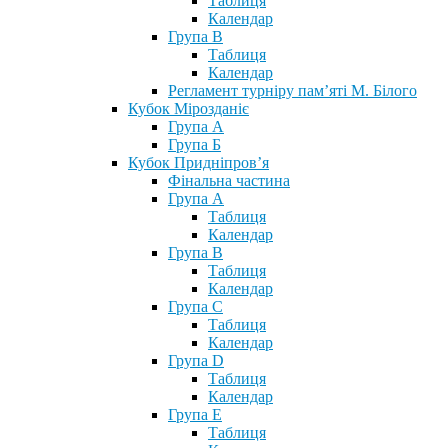
Таблиця
Календар
Група В
Таблиця
Календар
Регламент турніру пам’яті М. Білого
Кубок Мірозданіє
Група А
Група Б
Кубок Придніпров’я
Фінальна частина
Група А
Таблиця
Календар
Група В
Таблиця
Календар
Група С
Таблиця
Календар
Група D
Таблиця
Календар
Група Е
Таблиця