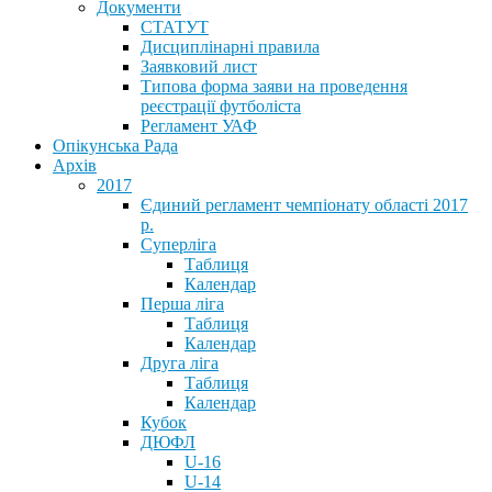
Документи
СТАТУТ
Дисциплінарні правила
Заявковий лист
Типова форма заяви на проведення
реєстрації футболіста
Регламент УАФ
Опікунська Рада
Архів
2017
Єдиний регламент чемпіонату області 2017
р.
Суперліга
Таблиця
Календар
Перша ліга
Таблиця
Календар
Друга ліга
Таблиця
Календар
Кубок
ДЮФЛ
U-16
U-14