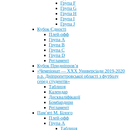
Група F
Група G
Група H
Група I
Група J
Кубок Єдності
Плей-офф
Група А
Група В
Група С
Група D
Регламент
Кубок Придніпров’я
«Чемпіонат — ХХХ Универсіади 2019-2020
р.р. Дніпропетровської області з футболу
серед студентів»
Таблиця
Календар
Дискваліфікації
Бомбардири
Регламент
Пам`яті М. Білого
Плей-офф
Група А
Таблиця