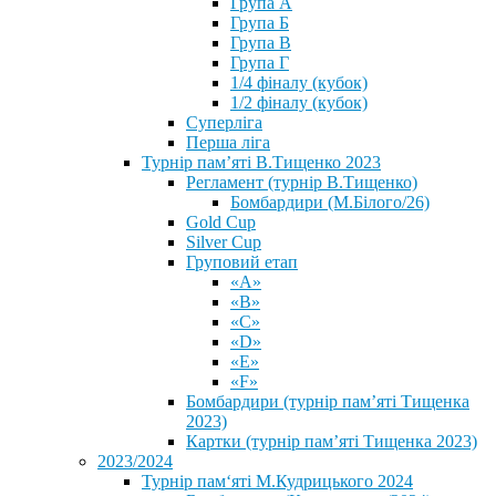
Група А
Група Б
Група В
Група Г
1/4 фіналу (кубок)
1/2 фіналу (кубок)
Суперліга
Перша ліга
Турнір пам’яті В.Тищенко 2023
Регламент (турнір В.Тищенко)
Бомбардири (М.Білого/26)
Gold Cup
Silver Cup
Груповий етап
«А»
«В»
«С»
«D»
«Е»
«F»
Бомбардири (турнір пам’яті Тищенка
2023)
Картки (турнір пам’яті Тищенка 2023)
2023/2024
⁨Турнір пам‘яті М.Кудрицького 2024