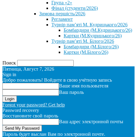
Група «2»
Фінал (студенти/2026)
⁨Зимова першість/2026⁩
Регламент
Турнір пам’яті М. Кудрицького/2026
Бомбардири (М.Кудрицького/26)
Картки (М.Кудрицького/26)
Турнір пам’яті М. Білого/2026
Бомбардири (М.Білого/26)
Картки (М.Білого/26)
Поиск
Пятница, Август 7, 2026
Sign in
Добро пожаловать! Войдите в свою учётную запись
Ваше имя пользователя
Ваш пароль
Forgot your password? Get help
Password recovery
Восстановите свой пароль
Ваш адрес электронной почты
Пароль будет выслан Вам по электронной почте.