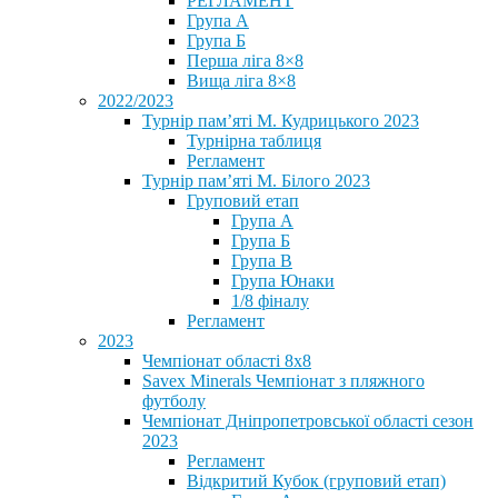
РЕГЛАМЕНТ
Група А
Група Б
Перша ліга 8×8
Вища ліга 8×8
2022/2023
Турнір пам’яті М. Кудрицького 2023
Турнірна таблиця
Регламент
Турнір пам’яті М. Білого 2023
Груповий етап
Група А
Група Б
Група В
Група Юнаки
1/8 фіналу
Регламент
2023
Чемпіонат області 8х8
Savex Minerals Чемпіонат з пляжного
футболу
Чемпіонат Дніпропетровської області сезон
2023
Регламент
Відкритий Кубок (груповий етап)