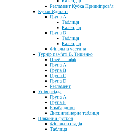
Календар
Регламент Кубка Придніпров’я
Кубок Єдності
Група А
Таблиця
Календар
Група В
Таблиця
Календар
Фінальна частина
Турнір пам’яті В. Тищенко
Плей — офф
Група А
Група B
Група С
Група D
Регламент
Універсіада
Група А
Група Б
Бомбардири
Дисциплінарна таблиця
Пляжний футбол
Фінальна стадія
Таблиця