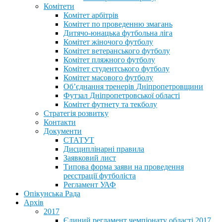
Комітети
Комітет арбітрів
Комітет по проведенню змагань
Дитячо-юнацька футбольна ліга
Комітет жіночого футболу
Комітет ветеранського футболу
Комітет пляжного футболу
Комітет студентського футболу
Комітет масового футболу
Обʼєднання тренерів Дніпропетровщини
Футзал Дніпропетровської області
Комітет футнету та текболу
Стратегія розвитку
Контакти
Документи
СТАТУТ
Дисциплінарні правила
Заявковий лист
Типова форма заяви на проведення
реєстрації футболіста
Регламент УАФ
Опікунська Рада
Архів
2017
Єдиний регламент чемпіонату області 2017