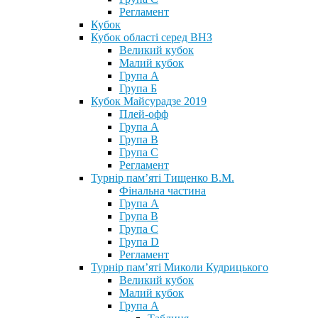
Регламент
Кубок
Кубок області серед ВНЗ
Великий кубок
Малий кубок
Група А
Група Б
Кубок Майсурадзе 2019
Плей-офф
Група А
Група В
Група С
Регламент
Турнір пам’яті Тищенко В.М.
Фінальна частина
Група А
Група В
Група С
Група D
Регламент
Турнір пам’яті Миколи Кудрицького
Великий кубок
Малий кубок
Група А