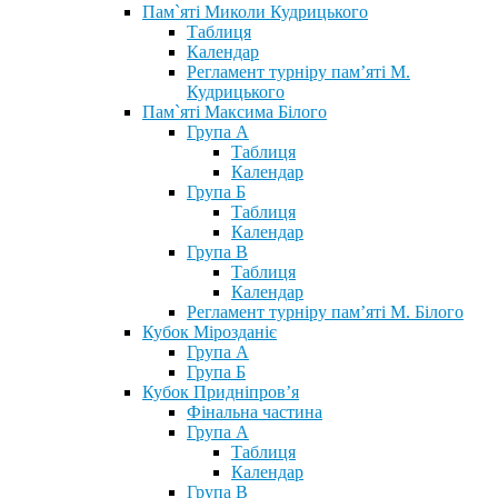
Пам`яті Миколи Кудрицького
Таблиця
Календар
Регламент турніру пам’яті М.
Кудрицького
Пам`яті Максима Білого
Група А
Таблиця
Календар
Група Б
Таблиця
Календар
Група В
Таблиця
Календар
Регламент турніру пам’яті М. Білого
Кубок Мірозданіє
Група А
Група Б
Кубок Придніпров’я
Фінальна частина
Група А
Таблиця
Календар
Група В