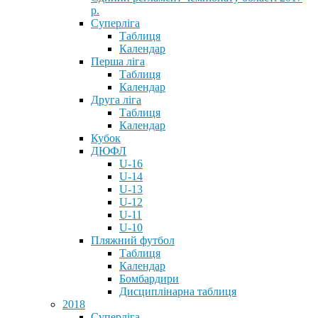
р.
Суперліга
Таблиця
Календар
Перша ліга
Таблиця
Календар
Друга ліга
Таблиця
Календар
Кубок
ДЮФЛ
U-16
U-14
U-13
U-12
U-11
U-10
Пляжний футбол
Таблиця
Календар
Бомбардири
Дисциплінарна таблиця
2018
Суперліга