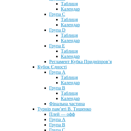
Таблиця
Календар
Група С
Таблиця
Календар
Група D
Таблиця
Календар
Група Е
Таблиця
Календар
Регламент Кубка Придніпров’я
Кубок Єдності
Група А
Таблиця
Календар
Група В
Таблиця
Календар
Фінальна частина
Турнір пам’яті В. Тищенко
Плей — офф
Група А
Група B
Група С