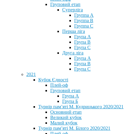
Груповий етап
Суперліга
Группа A
Группа B
Группа C
Перша ліга
Група A
Група B
Група C
Друга ліга
Група A
Група B
Група C
2021
Кубок Єдності
Плей-оф
Груповий етап
Група А
Група Б
Турнір пам’яті М. Кудрицького 2020/2021
Основний етап
Великий кубок
Малий кубок
Турнір пам’яті М. Білого 2020/2021
Плей-оф