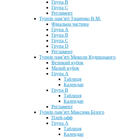
Група В
Група С
Регламент
Турнір пам’яті Тищенко В.М.
Фінальна частина
Група А
Група В
Група С
Група D
Регламент
Турнір пам’яті Миколи Кудрицького
Великий кубок
Малий кубок
Група А
Таблиця
Календар
Група В
Таблиця
Календар
Регламент
Турнір пам’яті Максима Білого
Плей-офф
Група А
Таблиця
Календар