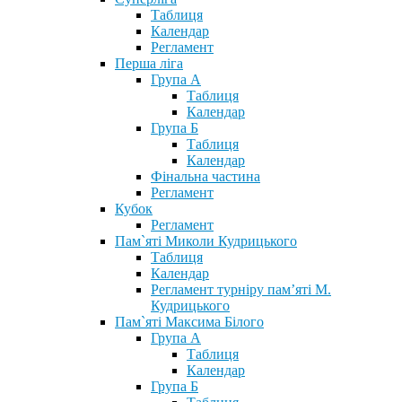
Таблиця
Календар
Регламент
Перша ліга
Група А
Таблиця
Календар
Група Б
Таблиця
Календар
Фінальна частина
Регламент
Кубок
Регламент
Пам`яті Миколи Кудрицького
Таблиця
Календар
Регламент турніру пам’яті М.
Кудрицького
Пам`яті Максима Білого
Група А
Таблиця
Календар
Група Б