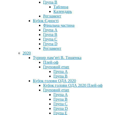
Група В
Таблица
Календарь
Регламент
Кубок Єдності
Фінальна частина
Група А
Група В
Група С
Група D
Регламент
2020
Турнир пам’яті В. Тищенка
Плей-оф
Груповий етап
Група А
Група В
Кубок голови ОДА 2020
Кубок голови ОДА 2020 Плей-оф
Груповий етап
Група A
Група B
Група C
Група D
Група E