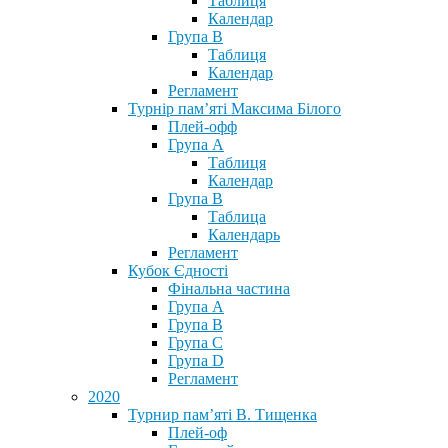
Таблиця
Календар
Група В
Таблиця
Календар
Регламент
Турнір пам’яті Максима Білого
Плей-офф
Група А
Таблиця
Календар
Група В
Таблица
Календарь
Регламент
Кубок Єдності
Фінальна частина
Група А
Група В
Група С
Група D
Регламент
2020
Турнир пам’яті В. Тищенка
Плей-оф