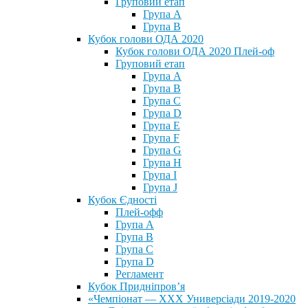
Груповий етап
Група А
Група В
Кубок голови ОДА 2020
Кубок голови ОДА 2020 Плей-оф
Груповий етап
Група A
Група B
Група C
Група D
Група E
Група F
Група G
Група H
Група I
Група J
Кубок Єдності
Плей-офф
Група А
Група В
Група С
Група D
Регламент
Кубок Придніпров’я
«Чемпіонат — ХХХ Универсіади 2019-2020