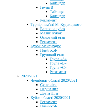
Календар
Група В
Таблиця
Календар
Регламент
Турнір пам`яті М. Кудрицького
Великий кубок
Малий кубок
Основний етап
Регламент
Кубок Майсурадзе
Плей-офф
Груповий етап
Група «А»
Група «B»
Група «C»
Регламент
2020/2021
Чемпіонат області 2020/2021
Суперліга
Перша ліга
Друга Ліга
Кубок області 2020/2021
Регламент
Плей-офф