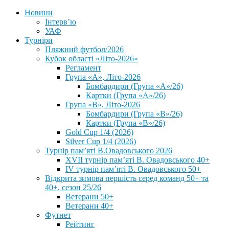
Новини
Інтерв’ю
УАФ
Турніри
Пляжний футбол/2026
Кубок області «Літо-2026»
Регламент
Група «А», Літо-2026
Бомбардири (Група «А»/26)
Картки (Група «А»/26)
Група «В», Літо-2026
Бомбардири (Група «В»/26)
Картки (Група «В»/26)
Gold Cup 1/4 (2026)
Silver Cup 1/4 (2026)
Турнір пам’яті В.Овадовського 2026
XVII турнір пам’яті В. Овадовського 40+
IV турнір пам’яті В. Овадовського 50+
Відкрита зимова першість серед команд 50+ та
40+, сезон 25/26
Ветерани 50+
Ветерани 40+
Футнет
Рейтинг