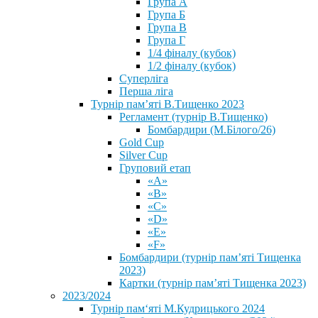
Група А
Група Б
Група В
Група Г
1/4 фіналу (кубок)
1/2 фіналу (кубок)
Суперліга
Перша ліга
Турнір пам’яті В.Тищенко 2023
Регламент (турнір В.Тищенко)
Бомбардири (М.Білого/26)
Gold Cup
Silver Cup
Груповий етап
«А»
«В»
«С»
«D»
«Е»
«F»
Бомбардири (турнір пам’яті Тищенка
2023)
Картки (турнір пам’яті Тищенка 2023)
2023/2024
⁨Турнір пам‘яті М.Кудрицького 2024