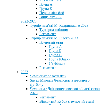
РЕГЛАМЕНТ
Група А
Група Б
Перша ліга 8×8
Вища ліга 8×8
2022/2023
Турнір пам’яті М. Кудрицького 2023
Турнірна таблиця
Регламент
Турнір пам’яті М. Білого 2023
Груповий етап
Група А
Група Б
Група В
Група Юнаки
1/8 фіналу
Регламент
2023
Чемпіонат області 8х8
Savex Minerals Чемпіонат з пляжного
футболу
Чемпіонат Дніпропетровської області сезон
2023
Регламент
Відкритий Кубок (груповий етап)