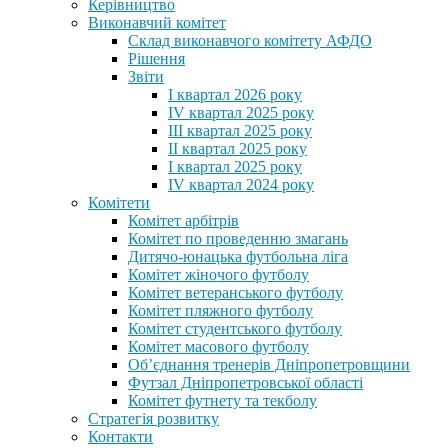
Керівництво
Виконавчий комітет
Склад виконавчого комітету АФДО
Рішення
Звіти
I квартал 2026 року
IV квартал 2025 року
III квартал 2025 року
II квартал 2025 року
I квартал 2025 року
IV квартал 2024 року
Комітети
Комітет арбітрів
Комітет по проведенню змагань
Дитячо-юнацька футбольна ліга
Комітет жіночого футболу
Комітет ветеранського футболу
Комітет пляжного футболу
Комітет студентського футболу
Комітет масового футболу
Обʼєднання тренерів Дніпропетровщини
Футзал Дніпропетровської області
Комітет футнету та текболу
Стратегія розвитку
Контакти