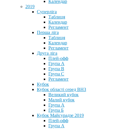
Календар
2019
Суперліга
Таблиця
Календар
Регламент
Перша ліга
Таблиця
Календар
Регламент
Друга ліга
Плей-офф
Група А
Група В
Група С
Регламент
Кубок
Кубок області серед ВНЗ
Великий кубок
Малий кубок
Група А
Група Б
Кубок Майсурадзе 2019
Плей-офф
Група А