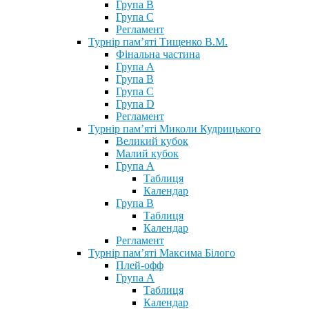
Група В
Група С
Регламент
Турнір пам’яті Тищенко В.М.
Фінальна частина
Група А
Група В
Група С
Група D
Регламент
Турнір пам’яті Миколи Кудрицького
Великий кубок
Малий кубок
Група А
Таблиця
Календар
Група В
Таблиця
Календар
Регламент
Турнір пам’яті Максима Білого
Плей-офф
Група А
Таблиця
Календар