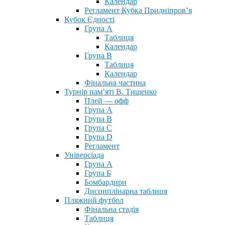
Календар
Регламент Кубка Придніпров’я
Кубок Єдності
Група А
Таблиця
Календар
Група В
Таблиця
Календар
Фінальна частина
Турнір пам’яті В. Тищенко
Плей — офф
Група А
Група B
Група С
Група D
Регламент
Універсіада
Група А
Група Б
Бомбардири
Дисциплінарна таблиця
Пляжний футбол
Фінальна стадія
Таблиця