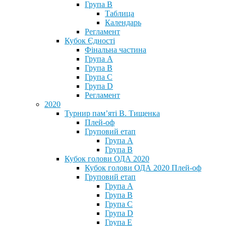
Група В
Таблица
Календарь
Регламент
Кубок Єдності
Фінальна частина
Група А
Група В
Група С
Група D
Регламент
2020
Турнир пам’яті В. Тищенка
Плей-оф
Груповий етап
Група А
Група В
Кубок голови ОДА 2020
Кубок голови ОДА 2020 Плей-оф
Груповий етап
Група A
Група B
Група C
Група D
Група E