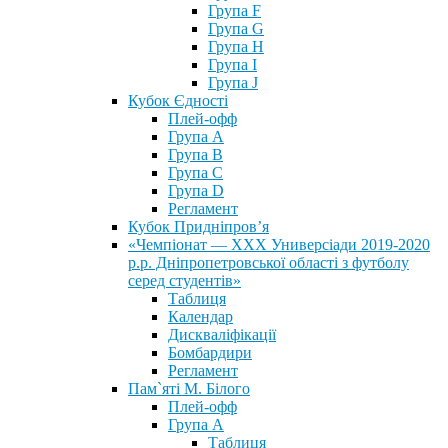
Група F
Група G
Група H
Група I
Група J
Кубок Єдності
Плей-офф
Група А
Група В
Група С
Група D
Регламент
Кубок Придніпров’я
«Чемпіонат — ХХХ Универсіади 2019-2020
р.р. Дніпропетровської області з футболу
серед студентів»
Таблиця
Календар
Дискваліфікації
Бомбардири
Регламент
Пам`яті М. Білого
Плей-офф
Група А
Таблиця