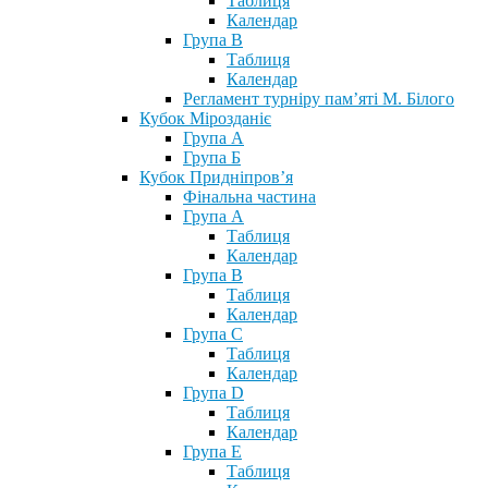
Таблиця
Календар
Група В
Таблиця
Календар
Регламент турніру пам’яті М. Білого
Кубок Мірозданіє
Група А
Група Б
Кубок Придніпров’я
Фінальна частина
Група А
Таблиця
Календар
Група В
Таблиця
Календар
Група С
Таблиця
Календар
Група D
Таблиця
Календар
Група Е
Таблиця