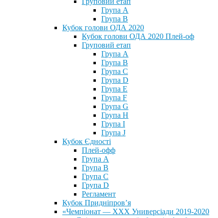
Груповий етап
Група А
Група В
Кубок голови ОДА 2020
Кубок голови ОДА 2020 Плей-оф
Груповий етап
Група A
Група B
Група C
Група D
Група E
Група F
Група G
Група H
Група I
Група J
Кубок Єдності
Плей-офф
Група А
Група В
Група С
Група D
Регламент
Кубок Придніпров’я
«Чемпіонат — ХХХ Универсіади 2019-2020