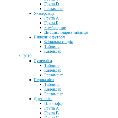
Група D
Регламент
Універсіада
Група А
Група Б
Бомбардири
Дисциплінарна таблиця
Пляжний футбол
Фінальна стадія
Таблиця
Календар
2019
Суперліга
Таблиця
Календар
Регламент
Перша ліга
Таблиця
Календар
Регламент
Друга ліга
Плей-офф
Група А
Група В
Група С