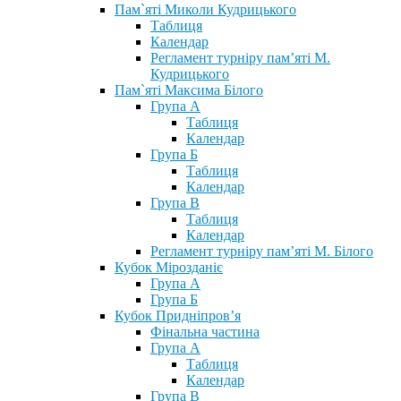
Пам`яті Миколи Кудрицького
Таблиця
Календар
Регламент турніру пам’яті М.
Кудрицького
Пам`яті Максима Білого
Група А
Таблиця
Календар
Група Б
Таблиця
Календар
Група В
Таблиця
Календар
Регламент турніру пам’яті М. Білого
Кубок Мірозданіє
Група А
Група Б
Кубок Придніпров’я
Фінальна частина
Група А
Таблиця
Календар
Група В