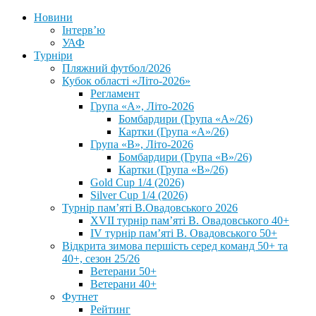
Новини
Інтерв’ю
УАФ
Турніри
Пляжний футбол/2026
Кубок області «Літо-2026»
Регламент
Група «А», Літо-2026
Бомбардири (Група «А»/26)
Картки (Група «А»/26)
Група «В», Літо-2026
Бомбардири (Група «В»/26)
Картки (Група «В»/26)
Gold Cup 1/4 (2026)
Silver Cup 1/4 (2026)
Турнір пам’яті В.Овадовського 2026
XVII турнір пам’яті В. Овадовського 40+
IV турнір пам’яті В. Овадовського 50+
Відкрита зимова першість серед команд 50+ та
40+, сезон 25/26
Ветерани 50+
Ветерани 40+
Футнет
Рейтинг