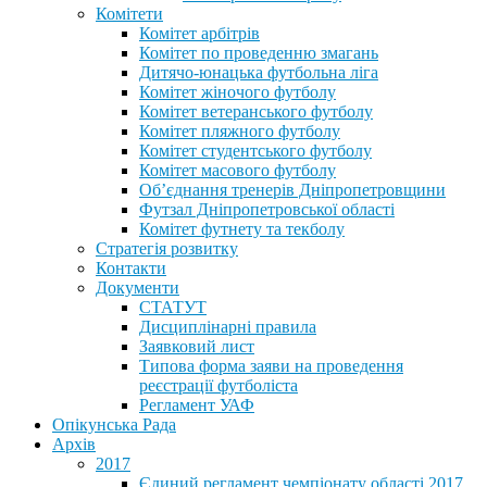
Комітети
Комітет арбітрів
Комітет по проведенню змагань
Дитячо-юнацька футбольна ліга
Комітет жіночого футболу
Комітет ветеранського футболу
Комітет пляжного футболу
Комітет студентського футболу
Комітет масового футболу
Обʼєднання тренерів Дніпропетровщини
Футзал Дніпропетровської області
Комітет футнету та текболу
Стратегія розвитку
Контакти
Документи
СТАТУТ
Дисциплінарні правила
Заявковий лист
Типова форма заяви на проведення
реєстрації футболіста
Регламент УАФ
Опікунська Рада
Архів
2017
Єдиний регламент чемпіонату області 2017