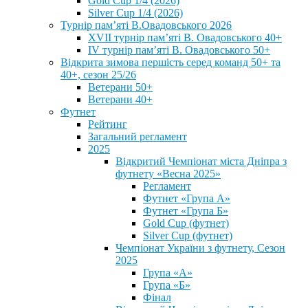
Gold Cup 1/4 (2026)
Silver Cup 1/4 (2026)
Турнір пам’яті В.Овадовського 2026
XVII турнір пам’яті В. Овадовського 40+
IV турнір пам’яті В. Овадовського 50+
Відкрита зимова першість серед команд 50+ та
40+, сезон 25/26
Ветерани 50+
Ветерани 40+
Футнет
Рейтинг
Загальний регламент
2025
Відкритий Чемпіонат міста Дніпра з
футнету «Весна 2025»
Регламент
Футнет «Група А»
Футнет «Група Б»
Gold Cup (футнет)
Silver Cup (футнет)
Чемпіонат України з футнету, Сезон
2025
Група «А»
Група «Б»
Фінал