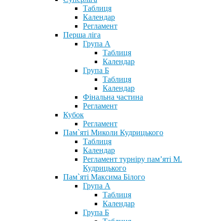
Таблиця
Календар
Регламент
Перша ліга
Група А
Таблиця
Календар
Група Б
Таблиця
Календар
Фінальна частина
Регламент
Кубок
Регламент
Пам`яті Миколи Кудрицького
Таблиця
Календар
Регламент турніру пам’яті М.
Кудрицького
Пам`яті Максима Білого
Група А
Таблиця
Календар
Група Б