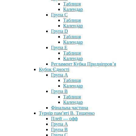
Таблиця
Календар
Група С
Таблиця
Календар
Група D
Таблиця
Календар
Група Е
Таблиця
Календар
Регламент Кубка Придніпров’я
Кубок Єдності
Група А
Таблиця
Календар
Група В
Таблиця
Календар
Фінальна частина
Турнір пам’яті В. Тищенко
Плей — офф
Група А
Група B
Група С