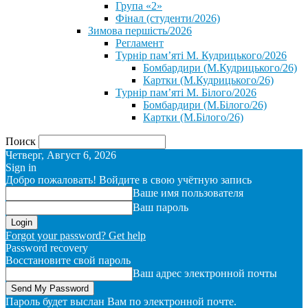
Група «2»
Фінал (студенти/2026)
⁨Зимова першість/2026⁩
Регламент
Турнір пам’яті М. Кудрицького/2026
Бомбардири (М.Кудрицького/26)
Картки (М.Кудрицького/26)
Турнір пам’яті М. Білого/2026
Бомбардири (М.Білого/26)
Картки (М.Білого/26)
Поиск
Четверг, Август 6, 2026
Sign in
Добро пожаловать! Войдите в свою учётную запись
Ваше имя пользователя
Ваш пароль
Forgot your password? Get help
Password recovery
Восстановите свой пароль
Ваш адрес электронной почты
Пароль будет выслан Вам по электронной почте.