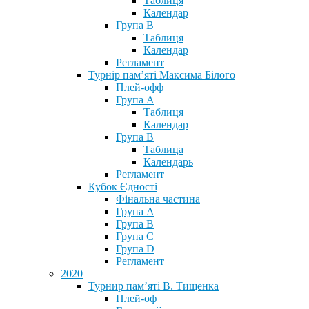
Таблиця
Календар
Група В
Таблиця
Календар
Регламент
Турнір пам’яті Максима Білого
Плей-офф
Група А
Таблиця
Календар
Група В
Таблица
Календарь
Регламент
Кубок Єдності
Фінальна частина
Група А
Група В
Група С
Група D
Регламент
2020
Турнир пам’яті В. Тищенка
Плей-оф