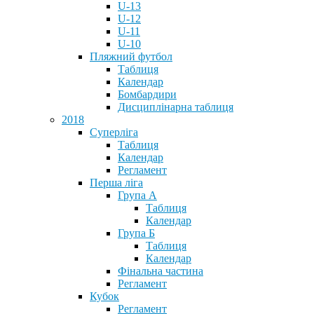
U-13
U-12
U-11
U-10
Пляжний футбол
Таблиця
Календар
Бомбардири
Дисциплінарна таблиця
2018
Суперліга
Таблиця
Календар
Регламент
Перша ліга
Група А
Таблиця
Календар
Група Б
Таблиця
Календар
Фінальна частина
Регламент
Кубок
Регламент