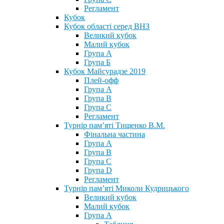
Регламент
Кубок
Кубок області серед ВНЗ
Великий кубок
Малий кубок
Група А
Група Б
Кубок Майсурадзе 2019
Плей-офф
Група А
Група В
Група С
Регламент
Турнір пам’яті Тищенко В.М.
Фінальна частина
Група А
Група В
Група С
Група D
Регламент
Турнір пам’яті Миколи Кудрицького
Великий кубок
Малий кубок
Група А