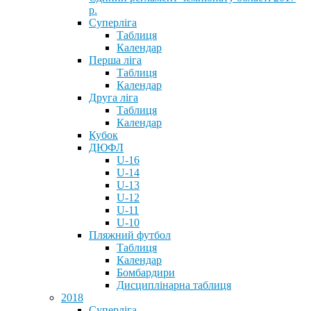
р.
Суперліга
Таблиця
Календар
Перша ліга
Таблиця
Календар
Друга ліга
Таблиця
Календар
Кубок
ДЮФЛ
U-16
U-14
U-13
U-12
U-11
U-10
Пляжний футбол
Таблиця
Календар
Бомбардири
Дисциплінарна таблиця
2018
Суперліга