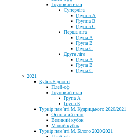
Груповий етап
Суперліга
Группа A
Группа B
Группа C
Перша ліга
Група A
Група B
Група C
Друга ліга
Група A
Група B
Група C
2021
Кубок Єдності
Плей-оф
Груповий етап
Група А
Група Б
Турнір пам’яті М. Кудрицького 2020/2021
Основний етап
Великий кубок
Малий кубок
Турнір пам’яті М. Білого 2020/2021
Плей-оф