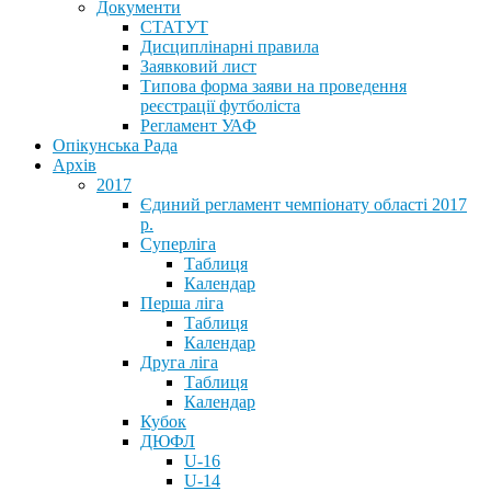
Документи
СТАТУТ
Дисциплінарні правила
Заявковий лист
Типова форма заяви на проведення
реєстрації футболіста
Регламент УАФ
Опікунська Рада
Архів
2017
Єдиний регламент чемпіонату області 2017
р.
Суперліга
Таблиця
Календар
Перша ліга
Таблиця
Календар
Друга ліга
Таблиця
Календар
Кубок
ДЮФЛ
U-16
U-14