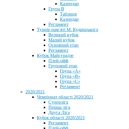
Календар
Група В
Таблиця
Календар
Регламент
Турнір пам`яті М. Кудрицького
Великий кубок
Малий кубок
Основний етап
Регламент
Кубок Майсурадзе
Плей-офф
Груповий етап
Група «А»
Група «B»
Група «C»
Регламент
2020/2021
Чемпіонат області 2020/2021
Суперліга
Перша ліга
Друга Ліга
Кубок області 2020/2021
Регламент
Плей-офф