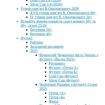
Gold Cup 1/4 (2026)
Silver Cup 1/4 (2026)
Турнір пам’яті В.Овадовського 2026
XVII турнір пам’яті В. Овадовського 40+
IV турнір пам’яті В. Овадовського 50+
Відкрита зимова першість серед команд 50+ та
40+, сезон 25/26
Ветерани 50+
Ветерани 40+
Футнет
Рейтинг
Загальний регламент
2025
Відкритий Чемпіонат міста Дніпра з
футнету «Весна 2025»
Регламент
Футнет «Група А»
Футнет «Група Б»
Gold Cup (футнет)
Silver Cup (футнет)
Чемпіонат України з футнету, Сезон
2025
Група «А»
Група «Б»
Фінал