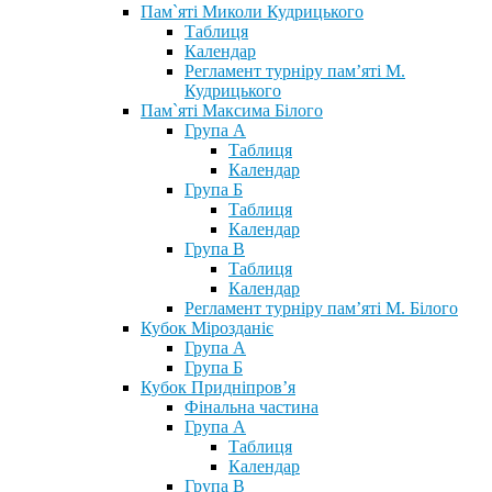
Пам`яті Миколи Кудрицького
Таблиця
Календар
Регламент турніру пам’яті М.
Кудрицького
Пам`яті Максима Білого
Група А
Таблиця
Календар
Група Б
Таблиця
Календар
Група В
Таблиця
Календар
Регламент турніру пам’яті М. Білого
Кубок Мірозданіє
Група А
Група Б
Кубок Придніпров’я
Фінальна частина
Група А
Таблиця
Календар
Група В