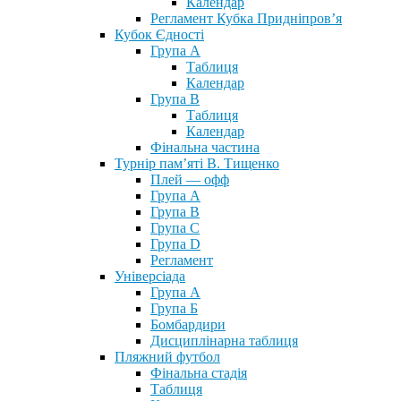
Календар
Регламент Кубка Придніпров’я
Кубок Єдності
Група А
Таблиця
Календар
Група В
Таблиця
Календар
Фінальна частина
Турнір пам’яті В. Тищенко
Плей — офф
Група А
Група B
Група С
Група D
Регламент
Універсіада
Група А
Група Б
Бомбардири
Дисциплінарна таблиця
Пляжний футбол
Фінальна стадія
Таблиця