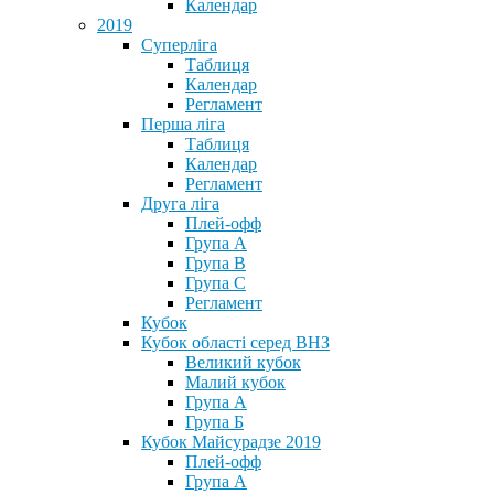
Календар
2019
Суперліга
Таблиця
Календар
Регламент
Перша ліга
Таблиця
Календар
Регламент
Друга ліга
Плей-офф
Група А
Група В
Група С
Регламент
Кубок
Кубок області серед ВНЗ
Великий кубок
Малий кубок
Група А
Група Б
Кубок Майсурадзе 2019
Плей-офф
Група А