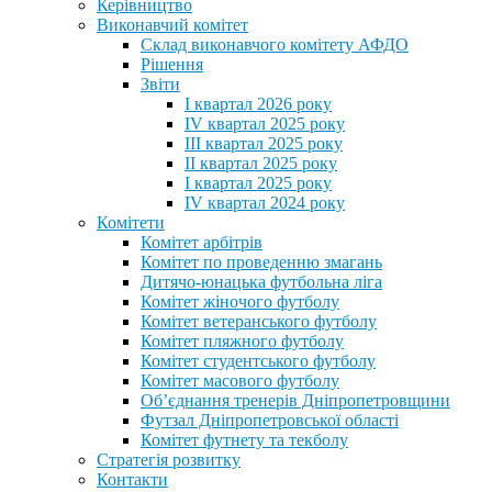
Керівництво
Виконавчий комітет
Склад виконавчого комітету АФДО
Рішення
Звіти
I квартал 2026 року
IV квартал 2025 року
III квартал 2025 року
II квартал 2025 року
I квартал 2025 року
IV квартал 2024 року
Комітети
Комітет арбітрів
Комітет по проведенню змагань
Дитячо-юнацька футбольна ліга
Комітет жіночого футболу
Комітет ветеранського футболу
Комітет пляжного футболу
Комітет студентського футболу
Комітет масового футболу
Обʼєднання тренерів Дніпропетровщини
Футзал Дніпропетровської області
Комітет футнету та текболу
Стратегія розвитку
Контакти