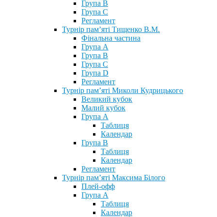
Група В
Група С
Регламент
Турнір пам’яті Тищенко В.М.
Фінальна частина
Група А
Група В
Група С
Група D
Регламент
Турнір пам’яті Миколи Кудрицького
Великий кубок
Малий кубок
Група А
Таблиця
Календар
Група В
Таблиця
Календар
Регламент
Турнір пам’яті Максима Білого
Плей-офф
Група А
Таблиця
Календар