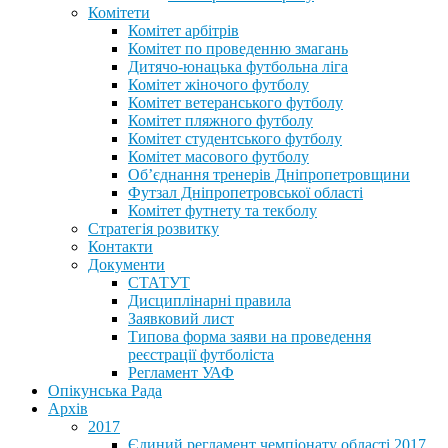
Комітети
Комітет арбітрів
Комітет по проведенню змагань
Дитячо-юнацька футбольна ліга
Комітет жіночого футболу
Комітет ветеранського футболу
Комітет пляжного футболу
Комітет студентського футболу
Комітет масового футболу
Обʼєднання тренерів Дніпропетровщини
Футзал Дніпропетровської області
Комітет футнету та текболу
Стратегія розвитку
Контакти
Документи
СТАТУТ
Дисциплінарні правила
Заявковий лист
Типова форма заяви на проведення
реєстрації футболіста
Регламент УАФ
Опікунська Рада
Архів
2017
Єдиний регламент чемпіонату області 2017