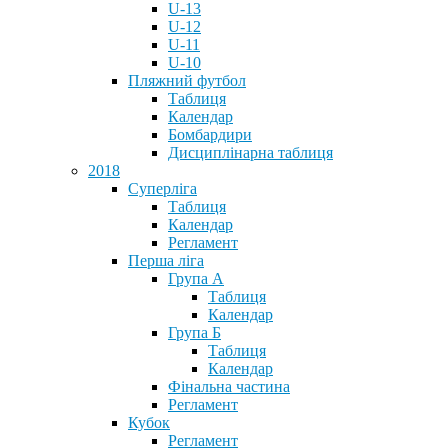
U-13
U-12
U-11
U-10
Пляжний футбол
Таблиця
Календар
Бомбардири
Дисциплінарна таблиця
2018
Суперліга
Таблиця
Календар
Регламент
Перша ліга
Група А
Таблиця
Календар
Група Б
Таблиця
Календар
Фінальна частина
Регламент
Кубок
Регламент