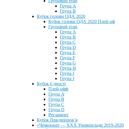
Груповий етап
Група А
Група В
Кубок голови ОДА 2020
Кубок голови ОДА 2020 Плей-оф
Груповий етап
Група A
Група B
Група C
Група D
Група E
Група F
Група G
Група H
Група I
Група J
Кубок Єдності
Плей-офф
Група А
Група В
Група С
Група D
Регламент
Кубок Придніпров’я
«Чемпіонат — ХХХ Универсіади 2019-2020