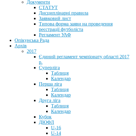
Документи
СТАТУТ
Дисциплінарні правила
Заявковий лист
Типова форма заяви на проведення
реєстрації футболіста
Регламент УАФ
Опікунська Рада
Архів
2017
Єдиний регламент чемпіонату області 2017
р.
Суперліга
Таблиця
Календар
Перша ліга
Таблиця
Календар
Друга ліга
Таблиця
Календар
Кубок
ДЮФЛ
U-16
U-14