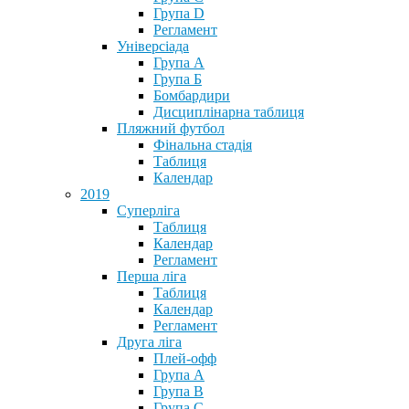
Група D
Регламент
Універсіада
Група А
Група Б
Бомбардири
Дисциплінарна таблиця
Пляжний футбол
Фінальна стадія
Таблиця
Календар
2019
Суперліга
Таблиця
Календар
Регламент
Перша ліга
Таблиця
Календар
Регламент
Друга ліга
Плей-офф
Група А
Група В
Група С