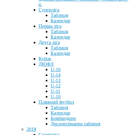
р.
Суперліга
Таблиця
Календар
Перша ліга
Таблиця
Календар
Друга ліга
Таблиця
Календар
Кубок
ДЮФЛ
U-16
U-14
U-13
U-12
U-11
U-10
Пляжний футбол
Таблиця
Календар
Бомбардири
Дисциплінарна таблиця
2018
Суперліга