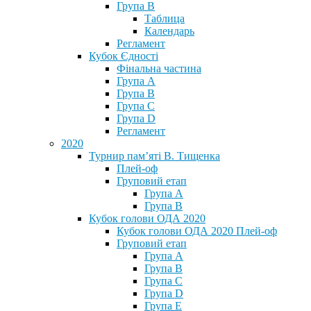
Група В
Таблица
Календарь
Регламент
Кубок Єдності
Фінальна частина
Група А
Група В
Група С
Група D
Регламент
2020
Турнир пам’яті В. Тищенка
Плей-оф
Груповий етап
Група А
Група В
Кубок голови ОДА 2020
Кубок голови ОДА 2020 Плей-оф
Груповий етап
Група A
Група B
Група C
Група D
Група E