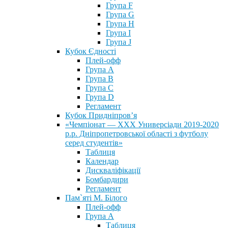
Група F
Група G
Група H
Група I
Група J
Кубок Єдності
Плей-офф
Група А
Група В
Група С
Група D
Регламент
Кубок Придніпров’я
«Чемпіонат — ХХХ Универсіади 2019-2020
р.р. Дніпропетровської області з футболу
серед студентів»
Таблиця
Календар
Дискваліфікації
Бомбардири
Регламент
Пам`яті М. Білого
Плей-офф
Група А
Таблиця