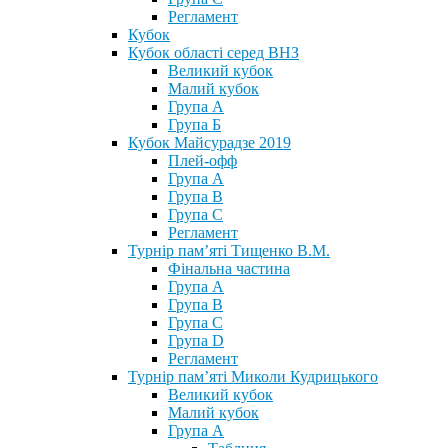
Регламент
Кубок
Кубок області серед ВНЗ
Великий кубок
Малий кубок
Група А
Група Б
Кубок Майсурадзе 2019
Плей-офф
Група А
Група В
Група С
Регламент
Турнір пам’яті Тищенко В.М.
Фінальна частина
Група А
Група В
Група С
Група D
Регламент
Турнір пам’яті Миколи Кудрицького
Великий кубок
Малий кубок
Група А