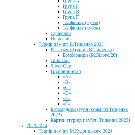
Група А
Група Б
Група В
Група Г
1/4 фіналу (кубок)
1/2 фіналу (кубок)
Суперліга
Перша ліга
Турнір пам’яті В.Тищенко 2023
Регламент (турнір В.Тищенко)
Бомбардири (М.Білого/26)
Gold Cup
Silver Cup
Груповий етап
«А»
«В»
«С»
«D»
«Е»
«F»
Бомбардири (турнір пам’яті Тищенка
2023)
Картки (турнір пам’яті Тищенка 2023)
2023/2024
⁨Турнір пам‘яті М.Кудрицького 2024