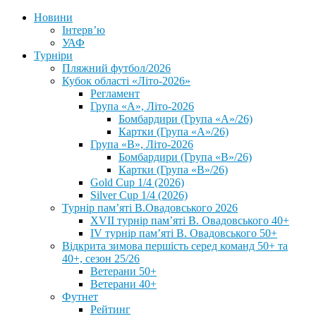
Новини
Інтерв’ю
УАФ
Турніри
Пляжний футбол/2026
Кубок області «Літо-2026»
Регламент
Група «А», Літо-2026
Бомбардири (Група «А»/26)
Картки (Група «А»/26)
Група «В», Літо-2026
Бомбардири (Група «В»/26)
Картки (Група «В»/26)
Gold Cup 1/4 (2026)
Silver Cup 1/4 (2026)
Турнір пам’яті В.Овадовського 2026
XVII турнір пам’яті В. Овадовського 40+
IV турнір пам’яті В. Овадовського 50+
Відкрита зимова першість серед команд 50+ та
40+, сезон 25/26
Ветерани 50+
Ветерани 40+
Футнет
Рейтинг