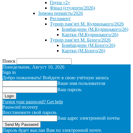
Група «2»
Фінал (студенти/2026)
⁨Зимова першість/2026⁩
Регламент
Турнір пам’яті М. Кудрицького/2026
Бомбардири (М.Кудрицького/26)
Картки (М.Кудрицького/26)
Турнір пам’яті М. Білого/2026
Бомбардири (М.Білого/26)
Картки (М.Білого/26)
Поиск
Понедельник, Август 10, 2026
Sign in
Добро пожаловать! Войдите в свою учётную запись
Ваше имя пользователя
Ваш пароль
Forgot your password? Get help
Password recovery
Восстановите свой пароль
Ваш адрес электронной почты
Пароль будет выслан Вам по электронной почте.