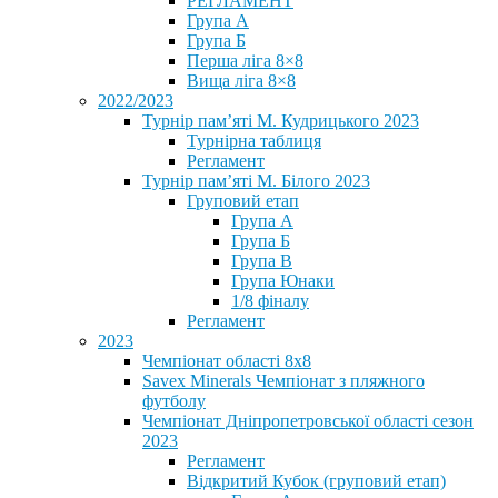
РЕГЛАМЕНТ
Група А
Група Б
Перша ліга 8×8
Вища ліга 8×8
2022/2023
Турнір пам’яті М. Кудрицького 2023
Турнірна таблиця
Регламент
Турнір пам’яті М. Білого 2023
Груповий етап
Група А
Група Б
Група В
Група Юнаки
1/8 фіналу
Регламент
2023
Чемпіонат області 8х8
Savex Minerals Чемпіонат з пляжного
футболу
Чемпіонат Дніпропетровської області сезон
2023
Регламент
Відкритий Кубок (груповий етап)