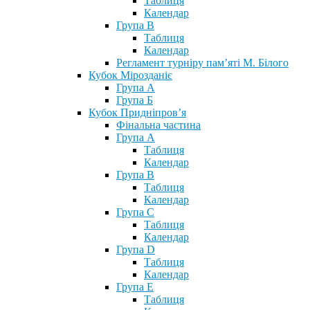
Таблиця
Календар
Група В
Таблиця
Календар
Регламент турніру пам’яті М. Білого
Кубок Мірозданіє
Група А
Група Б
Кубок Придніпров’я
Фінальна частина
Група А
Таблиця
Календар
Група В
Таблиця
Календар
Група С
Таблиця
Календар
Група D
Таблиця
Календар
Група Е
Таблиця