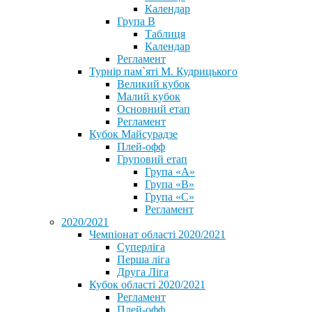
Календар
Група В
Таблиця
Календар
Регламент
Турнір пам`яті М. Кудрицького
Великий кубок
Малий кубок
Основний етап
Регламент
Кубок Майсурадзе
Плей-офф
Груповий етап
Група «А»
Група «B»
Група «C»
Регламент
2020/2021
Чемпіонат області 2020/2021
Суперліга
Перша ліга
Друга Ліга
Кубок області 2020/2021
Регламент
Плей-офф