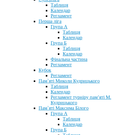
Таблиця
Календар
Регламент
Перша ліга
Група А
Таблиця
Календар
Група Б
Таблиця
Календар
Фінальна частина
Регламент
Кубок
Регламент
Пам`яті Миколи Кудрицького
Таблиця
Календар
Регламент турніру пам’яті М.
Кудрицького
Пам`яті Максима Білого
Група А
Таблиця
Календар
Група Б