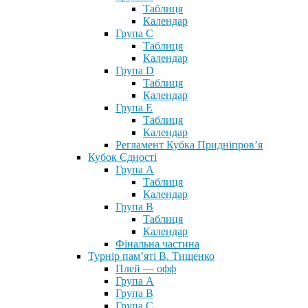
Таблиця
Календар
Група С
Таблиця
Календар
Група D
Таблиця
Календар
Група Е
Таблиця
Календар
Регламент Кубка Придніпров’я
Кубок Єдності
Група А
Таблиця
Календар
Група В
Таблиця
Календар
Фінальна частина
Турнір пам’яті В. Тищенко
Плей — офф
Група А
Група B
Група С