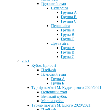
Груповий етап
Суперліга
Группа A
Группа B
Группа C
Перша ліга
Група A
Група B
Група C
Друга ліга
Група A
Група B
Група C
2021
Кубок Єдності
Плей-оф
Груповий етап
Група А
Група Б
Турнір пам’яті М. Кудрицького 2020/2021
Основний етап
Великий кубок
Малий кубок
Турнір пам’яті М. Білого 2020/2021
Плей-оф