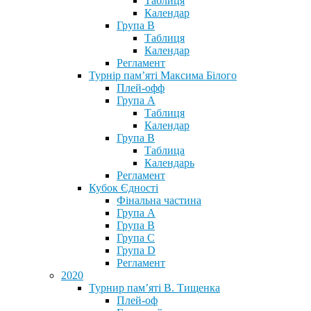
Таблиця
Календар
Група В
Таблиця
Календар
Регламент
Турнір пам’яті Максима Білого
Плей-офф
Група А
Таблиця
Календар
Група В
Таблица
Календарь
Регламент
Кубок Єдності
Фінальна частина
Група А
Група В
Група С
Група D
Регламент
2020
Турнир пам’яті В. Тищенка
Плей-оф