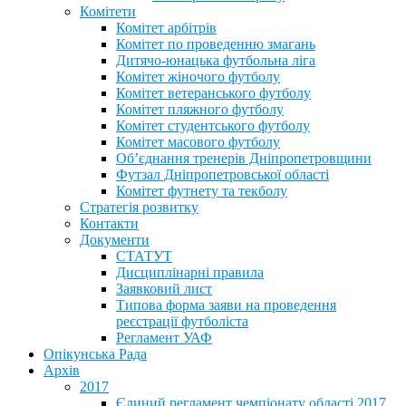
Комітети
Комітет арбітрів
Комітет по проведенню змагань
Дитячо-юнацька футбольна ліга
Комітет жіночого футболу
Комітет ветеранського футболу
Комітет пляжного футболу
Комітет студентського футболу
Комітет масового футболу
Обʼєднання тренерів Дніпропетровщини
Футзал Дніпропетровської області
Комітет футнету та текболу
Стратегія розвитку
Контакти
Документи
СТАТУТ
Дисциплінарні правила
Заявковий лист
Типова форма заяви на проведення
реєстрації футболіста
Регламент УАФ
Опікунська Рада
Архів
2017
Єдиний регламент чемпіонату області 2017