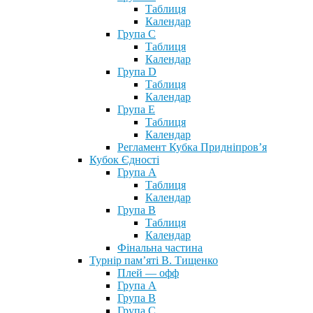
Таблиця
Календар
Група С
Таблиця
Календар
Група D
Таблиця
Календар
Група Е
Таблиця
Календар
Регламент Кубка Придніпров’я
Кубок Єдності
Група А
Таблиця
Календар
Група В
Таблиця
Календар
Фінальна частина
Турнір пам’яті В. Тищенко
Плей — офф
Група А
Група B
Група С