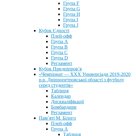
Група F
Група G
Група H
Група I
Група J
Кубок Єдності
Плей-офф
Група А
Група В
Група С
Група D
Регламент
Кубок Придніпров’я
«Чемпіонат — ХХХ Универсіади 2019-2020
р.р. Дніпропетровської області з футболу
серед студентів»
Таблиця
Календар
Дискваліфікації
Бомбардири
Регламент
Пам`яті М. Білого
Плей-офф
Група А
Таблиця