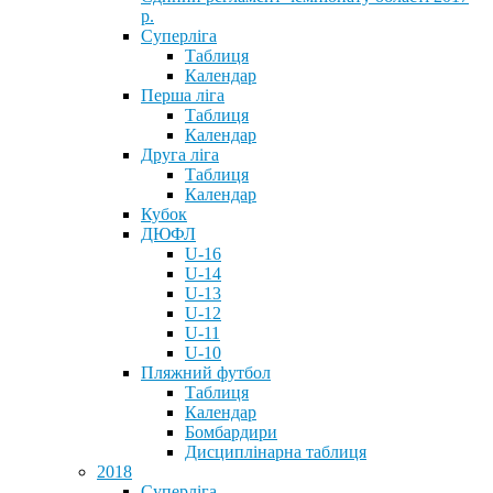
р.
Суперліга
Таблиця
Календар
Перша ліга
Таблиця
Календар
Друга ліга
Таблиця
Календар
Кубок
ДЮФЛ
U-16
U-14
U-13
U-12
U-11
U-10
Пляжний футбол
Таблиця
Календар
Бомбардири
Дисциплінарна таблиця
2018
Суперліга