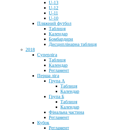
U-13
U-12
U-11
U-10
Пляжний футбол
Таблиця
Календар
Бомбардири
Дисциплінарна таблиця
2018
Суперліга
Таблиця
Календар
Регламент
Перша ліга
Група А
Таблиця
Календар
Група Б
Таблиця
Календар
Фінальна частина
Регламент
Кубок
Регламент