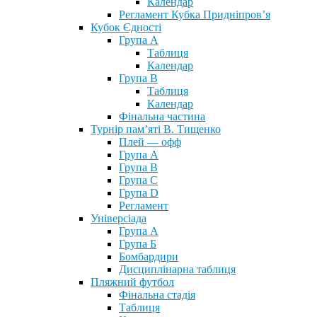
Календар
Регламент Кубка Придніпров’я
Кубок Єдності
Група А
Таблиця
Календар
Група В
Таблиця
Календар
Фінальна частина
Турнір пам’яті В. Тищенко
Плей — офф
Група А
Група B
Група С
Група D
Регламент
Універсіада
Група А
Група Б
Бомбардири
Дисциплінарна таблиця
Пляжний футбол
Фінальна стадія
Таблиця