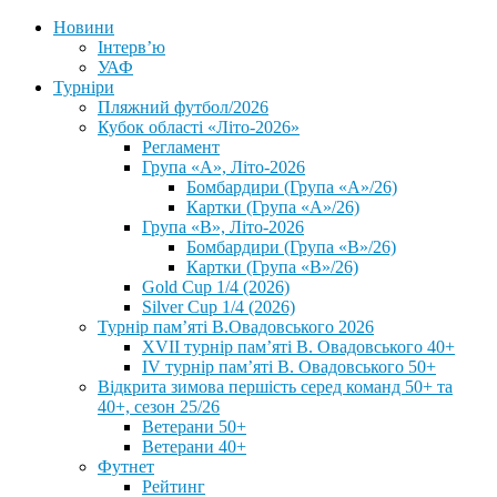
Новини
Інтерв’ю
УАФ
Турніри
Пляжний футбол/2026
Кубок області «Літо-2026»
Регламент
Група «А», Літо-2026
Бомбардири (Група «А»/26)
Картки (Група «А»/26)
Група «В», Літо-2026
Бомбардири (Група «В»/26)
Картки (Група «В»/26)
Gold Cup 1/4 (2026)
Silver Cup 1/4 (2026)
Турнір пам’яті В.Овадовського 2026
XVII турнір пам’яті В. Овадовського 40+
IV турнір пам’яті В. Овадовського 50+
Відкрита зимова першість серед команд 50+ та
40+, сезон 25/26
Ветерани 50+
Ветерани 40+
Футнет
Рейтинг