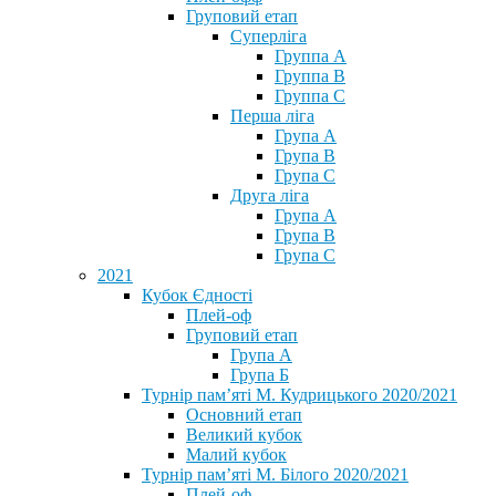
Груповий етап
Суперліга
Группа A
Группа B
Группа C
Перша ліга
Група A
Група B
Група C
Друга ліга
Група A
Група B
Група C
2021
Кубок Єдності
Плей-оф
Груповий етап
Група А
Група Б
Турнір пам’яті М. Кудрицького 2020/2021
Основний етап
Великий кубок
Малий кубок
Турнір пам’яті М. Білого 2020/2021
Плей-оф