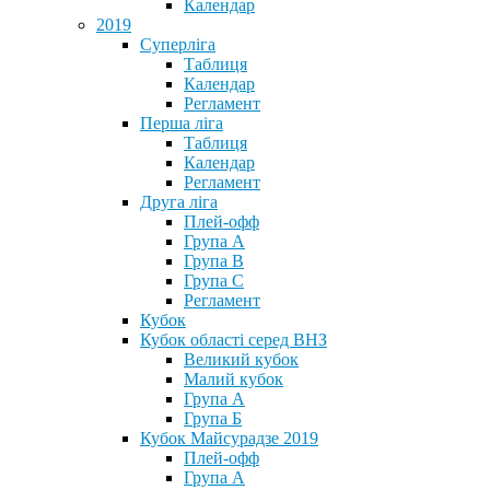
Календар
2019
Суперліга
Таблиця
Календар
Регламент
Перша ліга
Таблиця
Календар
Регламент
Друга ліга
Плей-офф
Група А
Група В
Група С
Регламент
Кубок
Кубок області серед ВНЗ
Великий кубок
Малий кубок
Група А
Група Б
Кубок Майсурадзе 2019
Плей-офф
Група А