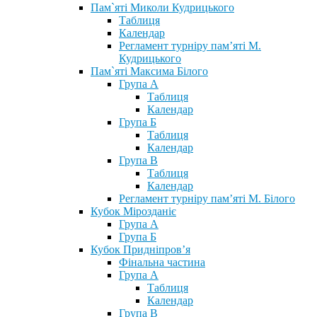
Пам`яті Миколи Кудрицького
Таблиця
Календар
Регламент турніру пам’яті М.
Кудрицького
Пам`яті Максима Білого
Група А
Таблиця
Календар
Група Б
Таблиця
Календар
Група В
Таблиця
Календар
Регламент турніру пам’яті М. Білого
Кубок Мірозданіє
Група А
Група Б
Кубок Придніпров’я
Фінальна частина
Група А
Таблиця
Календар
Група В