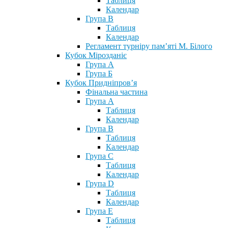
Таблиця
Календар
Група В
Таблиця
Календар
Регламент турніру пам’яті М. Білого
Кубок Мірозданіє
Група А
Група Б
Кубок Придніпров’я
Фінальна частина
Група А
Таблиця
Календар
Група В
Таблиця
Календар
Група С
Таблиця
Календар
Група D
Таблиця
Календар
Група Е
Таблиця