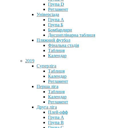
Група D
Регламент
Універсіада
Група А
Група Б
Бомбардири
Дисциплінарна таблиця
Пляжний футбол
Фінальна стадія
Таблиця
Календар
2019
Суперліга
Таблиця
Календар
Регламент
Перша ліга
Таблиця
Календар
Регламент
Друга ліга
Плей-офф
Група А
Група В
Група С