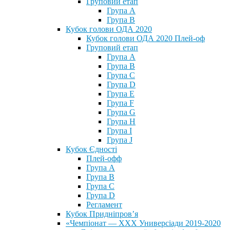
Груповий етап
Група А
Група В
Кубок голови ОДА 2020
Кубок голови ОДА 2020 Плей-оф
Груповий етап
Група A
Група B
Група C
Група D
Група E
Група F
Група G
Група H
Група I
Група J
Кубок Єдності
Плей-офф
Група А
Група В
Група С
Група D
Регламент
Кубок Придніпров’я
«Чемпіонат — ХХХ Универсіади 2019-2020