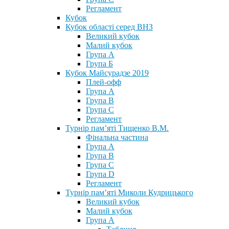
Регламент
Кубок
Кубок області серед ВНЗ
Великий кубок
Малий кубок
Група А
Група Б
Кубок Майсурадзе 2019
Плей-офф
Група А
Група В
Група С
Регламент
Турнір пам’яті Тищенко В.М.
Фінальна частина
Група А
Група В
Група С
Група D
Регламент
Турнір пам’яті Миколи Кудрицького
Великий кубок
Малий кубок
Група А