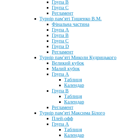
Група В
Група С
Регламент
Турнір пам’яті Тищенко В.М.
Фінальна частина
Група А
Група В
Група С
Група D
Регламент
Турнір пам’яті Миколи Кудрицького
Великий кубок
Малий кубок
Група А
Таблиця
Календар
Група В
Таблиця
Календар
Регламент
Турнір пам’яті Максима Білого
Плей-офф
Група А
Таблиця
Календар