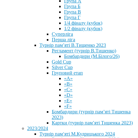
Група А
Група Б
Група В
Група Г
1/4 фіналу (кубок)
1/2 фіналу (кубок)
Суперліга
Перша ліга
Турнір пам’яті В.Тищенко 2023
Регламент (турнір В.Тищенко)
Бомбардири (М.Білого/26)
Gold Cup
Silver Cup
Груповий етап
«А»
«В»
«С»
«D»
«Е»
«F»
Бомбардири (турнір пам’яті Тищенка
2023)
Картки (турнір пам’яті Тищенка 2023)
2023/2024
⁨Турнір пам‘яті М.Кудрицького 2024