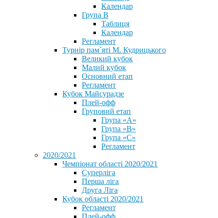
Календар
Група В
Таблиця
Календар
Регламент
Турнір пам`яті М. Кудрицького
Великий кубок
Малий кубок
Основний етап
Регламент
Кубок Майсурадзе
Плей-офф
Груповий етап
Група «А»
Група «B»
Група «C»
Регламент
2020/2021
Чемпіонат області 2020/2021
Суперліга
Перша ліга
Друга Ліга
Кубок області 2020/2021
Регламент
Плей-офф