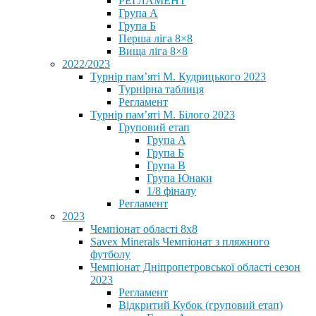
РЕГЛАМЕНТ
Група А
Група Б
Перша ліга 8×8
Вища ліга 8×8
2022/2023
Турнір пам’яті М. Кудрицького 2023
Турнірна таблиця
Регламент
Турнір пам’яті М. Білого 2023
Груповий етап
Група А
Група Б
Група В
Група Юнаки
1/8 фіналу
Регламент
2023
Чемпіонат області 8х8
Savex Minerals Чемпіонат з пляжного
футболу
Чемпіонат Дніпропетровської області сезон
2023
Регламент
Відкритий Кубок (груповий етап)