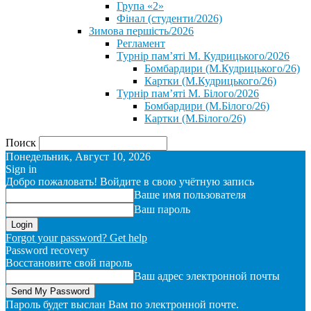
Група «2»
Фінал (студенти/2026)
⁨Зимова першість/2026⁩
Регламент
Турнір пам’яті М. Кудрицького/2026
Бомбардири (М.Кудрицького/26)
Картки (М.Кудрицького/26)
Турнір пам’яті М. Білого/2026
Бомбардири (М.Білого/26)
Картки (М.Білого/26)
Поиск
Понедельник, Август 10, 2026
Sign in
Добро пожаловать! Войдите в свою учётную запись
Ваше имя пользователя
Ваш пароль
Forgot your password? Get help
Password recovery
Восстановите свой пароль
Ваш адрес электронной почты
Пароль будет выслан Вам по электронной почте.