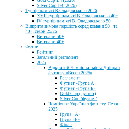
Gold Cup 1/4 (2026)
Silver Cup 1/4 (2026)
Турнір пам’яті В.Овадовського 2026
XVII турнір пам’яті В. Овадовського 40+
IV турнір пам’яті В. Овадовського 50+
Відкрита зимова першість серед команд 50+ та
40+, сезон 25/26
Ветерани 50+
Ветерани 40+
Футнет
Рейтинг
Загальний регламент
2025
Відкритий Чемпіонат міста Дніпра з
футнету «Весна 2025»
Регламент
Футнет «Група А»
Футнет «Група Б»
Gold Cup (футнет)
Silver Cup (футнет)
Чемпіонат України з футнету, Сезон
2025
Група «А»
Група «Б»
Фінал