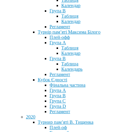
Таблиця
Календар
Група В
Таблиця
Календар
Регламент
Турнір пам’яті Максима Білого
Плей-офф
Група А
Таблиця
Календар
Група В
Таблица
Календарь
Регламент
Кубок Єдності
Фінальна частина
Група А
Група В
Група С
Група D
Регламент
2020
Турнир пам’яті В. Тищенка
Плей-оф