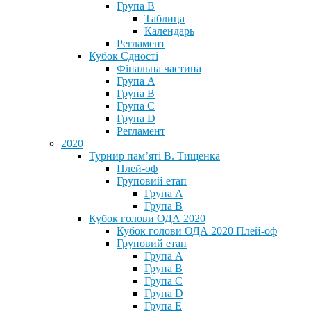
Група В
Таблица
Календарь
Регламент
Кубок Єдності
Фінальна частина
Група А
Група В
Група С
Група D
Регламент
2020
Турнир пам’яті В. Тищенка
Плей-оф
Груповий етап
Група А
Група В
Кубок голови ОДА 2020
Кубок голови ОДА 2020 Плей-оф
Груповий етап
Група A
Група B
Група C
Група D
Група E