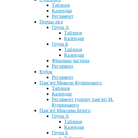
Таблиця
Календар
Регламент
Перша ліга
Група А
Таблиця
Календар
Група Б
Таблиця
Календар
Фінальна частина
Регламент
Кубок
Регламент
Пам`яті Миколи Кудрицького
Таблиця
Календар
Регламент турніру пам’яті М.
Кудрицького
Пам`яті Максима Білого
Група А
Таблиця
Календар
Група Б