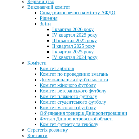
Керівництво
Виконавчий комітет
Склад виконавчого комітету АФДО
Рішення
Звіти
I квартал 2026 року
IV квартал 2025 року
III квартал 2025 року
II квартал 2025 року
I квартал 2025 року
IV квартал 2024 року
Комітети
Комітет арбітрів
Комітет по проведенню змагань
Дитячо-юнацька футбольна ліга
Комітет жіночого футболу
Комітет ветеранського футболу
Комітет пляжного футболу
Комітет студентського футболу
Комітет масового футболу
Обʼєднання тренерів Дніпропетровщини
Футзал Дніпропетровської області
Комітет футнету та текболу
Стратегія розвитку
Контакти