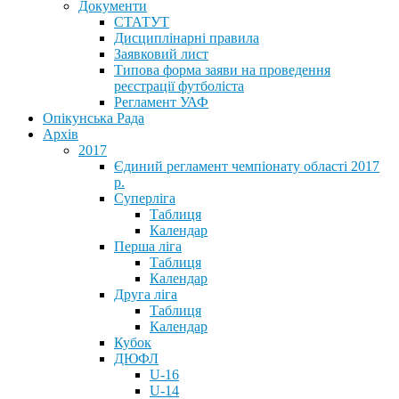
Документи
СТАТУТ
Дисциплінарні правила
Заявковий лист
Типова форма заяви на проведення
реєстрації футболіста
Регламент УАФ
Опікунська Рада
Архів
2017
Єдиний регламент чемпіонату області 2017
р.
Суперліга
Таблиця
Календар
Перша ліга
Таблиця
Календар
Друга ліга
Таблиця
Календар
Кубок
ДЮФЛ
U-16
U-14