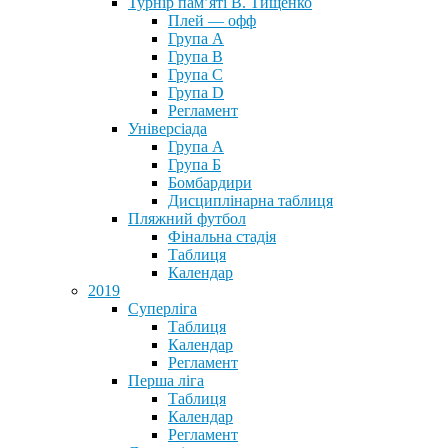
Турнір пам’яті В. Тищенко
Плей — офф
Група А
Група B
Група С
Група D
Регламент
Універсіада
Група А
Група Б
Бомбардири
Дисциплінарна таблиця
Пляжний футбол
Фінальна стадія
Таблиця
Календар
2019
Суперліга
Таблиця
Календар
Регламент
Перша ліга
Таблиця
Календар
Регламент