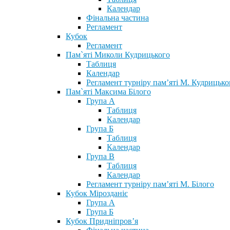
Календар
Фінальна частина
Регламент
Кубок
Регламент
Пам`яті Миколи Кудрицького
Таблиця
Календар
Регламент турніру пам’яті М. Кудрицько
Пам`яті Максима Білого
Група А
Таблиця
Календар
Група Б
Таблиця
Календар
Група В
Таблиця
Календар
Регламент турніру пам’яті М. Білого
Кубок Мірозданіє
Група А
Група Б
Кубок Придніпров’я