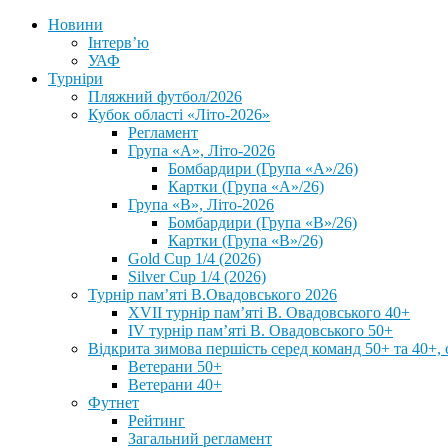
Новини
Інтерв’ю
УАФ
Турніри
Пляжний футбол/2026
Кубок області «Літо-2026»
Регламент
Група «А», Літо-2026
Бомбардири (Група «А»/26)
Картки (Група «А»/26)
Група «В», Літо-2026
Бомбардири (Група «В»/26)
Картки (Група «В»/26)
Gold Cup 1/4 (2026)
Silver Cup 1/4 (2026)
Турнір пам’яті В.Овадовського 2026
XVII турнір пам’яті В. Овадовського 40+
IV турнір пам’яті В. Овадовського 50+
Відкрита зимова першість серед команд 50+ та 40+, 
Ветерани 50+
Ветерани 40+
Футнет
Рейтинг
Загальний регламент