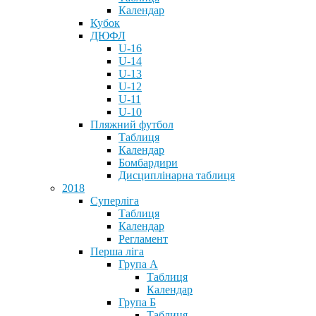
Календар
Кубок
ДЮФЛ
U-16
U-14
U-13
U-12
U-11
U-10
Пляжний футбол
Таблиця
Календар
Бомбардири
Дисциплінарна таблиця
2018
Суперліга
Таблиця
Календар
Регламент
Перша ліга
Група А
Таблиця
Календар
Група Б
Таблиця