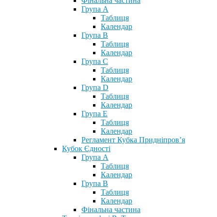
Фінальна частина
Група А
Таблиця
Календар
Група В
Таблиця
Календар
Група С
Таблиця
Календар
Група D
Таблиця
Календар
Група Е
Таблиця
Календар
Регламент Кубка Придніпров’я
Кубок Єдності
Група А
Таблиця
Календар
Група В
Таблиця
Календар
Фінальна частина