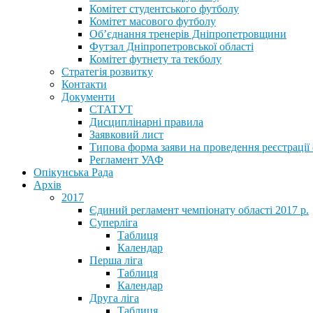
Комітет студентського футболу
Комітет масового футболу
Обʼєднання тренерів Дніпропетровщини
Футзал Дніпропетровської області
Комітет футнету та текболу
Стратегія розвитку
Контакти
Документи
СТАТУТ
Дисциплінарні правила
Заявковий лист
Типова форма заяви на проведення реєстрації
Регламент УАФ
Опікунська Рада
Архів
2017
Єдиний регламент чемпіонату області 2017 р.
Суперліга
Таблиця
Календар
Перша ліга
Таблиця
Календар
Друга ліга
Таблиця