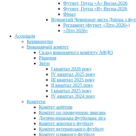
Футнет, Група «А» Весна-2026
Футнет, Група «В» Весна-2026
Фінал
Відкритий Чемпіонат міста Дніпра з фут
Регламент (футнет «Літо-2026»)
«Літо 2026»
Асоціація
Керівництво
Виконавчий комітет
Склад виконавчого комітету АФДО
Рішення
Звіти
I квартал 2026 року
IV квартал 2025 року
III квартал 2025 року
II квартал 2025 року
I квартал 2025 року
IV квартал 2024 року
Комітети
Комітет арбітрів
Комітет по проведенню змагань
Дитячо-юнацька футбольна ліга
Комітет жіночого футболу
Комітет ветеранського футболу
Комітет пляжного футболу