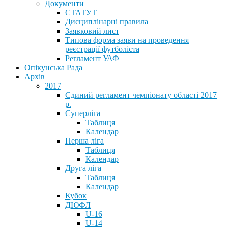
Документи
СТАТУТ
Дисциплінарні правила
Заявковий лист
Типова форма заяви на проведення
реєстрації футболіста
Регламент УАФ
Опікунська Рада
Архів
2017
Єдиний регламент чемпіонату області 2017
р.
Суперліга
Таблиця
Календар
Перша ліга
Таблиця
Календар
Друга ліга
Таблиця
Календар
Кубок
ДЮФЛ
U-16
U-14