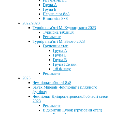
РЕГЛАМЕНТ
Група А
Група Б
Перша ліга 8×8
Вища ліга 8×8
2022/2023
Турнір пам’яті М. Кудрицького 2023
Турнірна таблиця
Регламент
Турнір пам’яті М. Білого 2023
Груповий етап
Група А
Група Б
Група В
Група Юнаки
1/8 фіналу
Регламент
2023
Чемпіонат області 8х8
Savex Minerals Чемпіонат з пляжного
футболу
Чемпіонат Дніпропетровської області сезон
2023
Регламент
Відкритий Кубок (груповий етап)