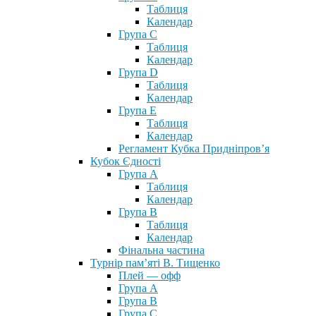
Таблиця
Календар
Група С
Таблиця
Календар
Група D
Таблиця
Календар
Група Е
Таблиця
Календар
Регламент Кубка Придніпров’я
Кубок Єдності
Група А
Таблиця
Календар
Група В
Таблиця
Календар
Фінальна частина
Турнір пам’яті В. Тищенко
Плей — офф
Група А
Група B
Група С