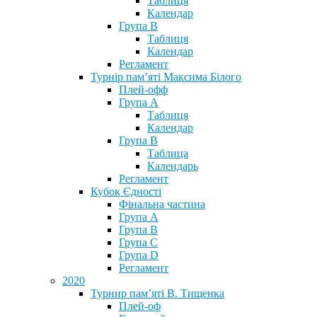
Таблиця
Календар
Група В
Таблиця
Календар
Регламент
Турнір пам’яті Максима Білого
Плей-офф
Група А
Таблиця
Календар
Група В
Таблица
Календарь
Регламент
Кубок Єдності
Фінальна частина
Група А
Група В
Група С
Група D
Регламент
2020
Турнир пам’яті В. Тищенка
Плей-оф