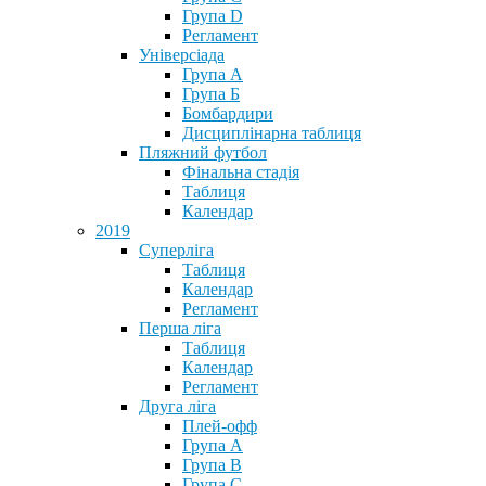
Група D
Регламент
Універсіада
Група А
Група Б
Бомбардири
Дисциплінарна таблиця
Пляжний футбол
Фінальна стадія
Таблиця
Календар
2019
Суперліга
Таблиця
Календар
Регламент
Перша ліга
Таблиця
Календар
Регламент
Друга ліга
Плей-офф
Група А
Група В
Група С