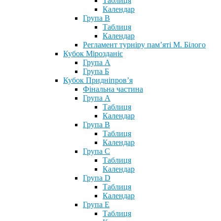
Таблиця
Календар
Група В
Таблиця
Календар
Регламент турніру пам’яті М. Білого
Кубок Мірозданіє
Група А
Група Б
Кубок Придніпров’я
Фінальна частина
Група А
Таблиця
Календар
Група В
Таблиця
Календар
Група С
Таблиця
Календар
Група D
Таблиця
Календар
Група Е
Таблиця