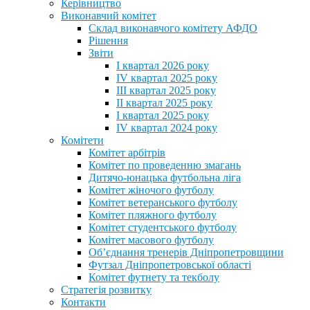
Керівництво
Виконавчий комітет
Склад виконавчого комітету АФДО
Рішення
Звіти
I квартал 2026 року
IV квартал 2025 року
III квартал 2025 року
II квартал 2025 року
I квартал 2025 року
IV квартал 2024 року
Комітети
Комітет арбітрів
Комітет по проведенню змагань
Дитячо-юнацька футбольна ліга
Комітет жіночого футболу
Комітет ветеранського футболу
Комітет пляжного футболу
Комітет студентського футболу
Комітет масового футболу
Обʼєднання тренерів Дніпропетровщини
Футзал Дніпропетровської області
Комітет футнету та текболу
Стратегія розвитку
Контакти