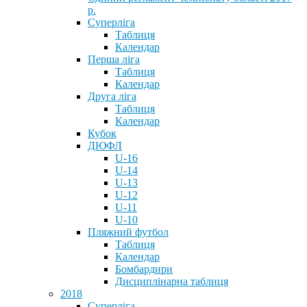
р.
Суперліга
Таблиця
Календар
Перша ліга
Таблиця
Календар
Друга ліга
Таблиця
Календар
Кубок
ДЮФЛ
U-16
U-14
U-13
U-12
U-11
U-10
Пляжний футбол
Таблиця
Календар
Бомбардири
Дисциплінарна таблиця
2018
Суперліга