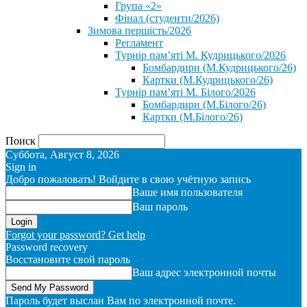
Група «2»
Фінал (студенти/2026)
⁨Зимова першість/2026⁩
Регламент
Турнір пам’яті М. Кудрицького/2026
Бомбардири (М.Кудрицького/26)
Картки (М.Кудрицького/26)
Турнір пам’яті М. Білого/2026
Бомбардири (М.Білого/26)
Картки (М.Білого/26)
Поиск
Суббота, Август 8, 2026
Sign in
Добро пожаловать! Войдите в свою учётную запись
Ваше имя пользователя
Ваш пароль
Forgot your password? Get help
Password recovery
Восстановите свой пароль
Ваш адрес электронной почты
Пароль будет выслан Вам по электронной почте.