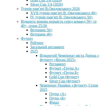
Gold Cup 1/4 (2026)
Silver Cup 1/4 (2026)
Турнір пам’яті В.Овадовського 2026
XVII турнір пам’яті В. Овадовського 40+
IV турнір пам’яті В. Овадовського 50+
Відкрита зимова першість серед команд 50+ та
40+, сезон 25/26
Ветерани 50+
Ветерани 40+
Футнет
Рейтинг
Загальний регламент
2025
Відкритий Чемпіонат міста Дніпра з
футнету «Весна 2025»
Регламент
Футнет «Група А»
Футнет «Група Б»
Gold Cup (футнет)
Silver Cup (футнет)
Чемпіонат України з футнету, Сезон
2025
Група «А»
Група «Б»
Фінал