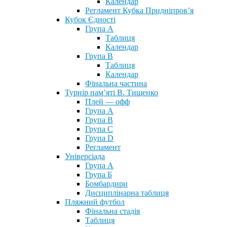
Календар
Регламент Кубка Придніпров’я
Кубок Єдності
Група А
Таблиця
Календар
Група В
Таблиця
Календар
Фінальна частина
Турнір пам’яті В. Тищенко
Плей — офф
Група А
Група B
Група С
Група D
Регламент
Універсіада
Група А
Група Б
Бомбардири
Дисциплінарна таблиця
Пляжний футбол
Фінальна стадія
Таблиця