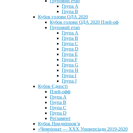
Груповий етап
Група А
Група В
Кубок голови ОДА 2020
Кубок голови ОДА 2020 Плей-оф
Груповий етап
Група A
Група B
Група C
Група D
Група E
Група F
Група G
Група H
Група I
Група J
Кубок Єдності
Плей-офф
Група А
Група В
Група С
Група D
Регламент
Кубок Придніпров’я
«Чемпіонат — ХХХ Универсіади 2019-2020