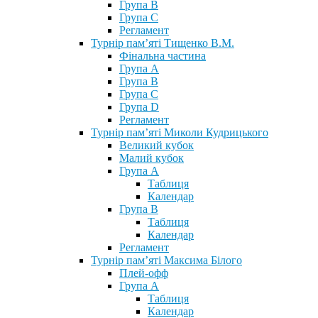
Група В
Група С
Регламент
Турнір пам’яті Тищенко В.М.
Фінальна частина
Група А
Група В
Група С
Група D
Регламент
Турнір пам’яті Миколи Кудрицького
Великий кубок
Малий кубок
Група А
Таблиця
Календар
Група В
Таблиця
Календар
Регламент
Турнір пам’яті Максима Білого
Плей-офф
Група А
Таблиця
Календар