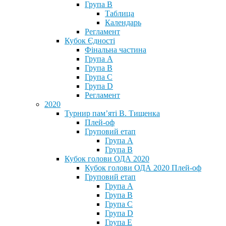
Група В
Таблица
Календарь
Регламент
Кубок Єдності
Фінальна частина
Група А
Група В
Група С
Група D
Регламент
2020
Турнир пам’яті В. Тищенка
Плей-оф
Груповий етап
Група А
Група В
Кубок голови ОДА 2020
Кубок голови ОДА 2020 Плей-оф
Груповий етап
Група A
Група B
Група C
Група D
Група E