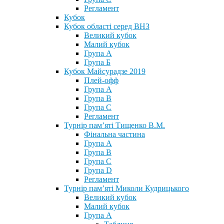
Регламент
Кубок
Кубок області серед ВНЗ
Великий кубок
Малий кубок
Група А
Група Б
Кубок Майсурадзе 2019
Плей-офф
Група А
Група В
Група С
Регламент
Турнір пам’яті Тищенко В.М.
Фінальна частина
Група А
Група В
Група С
Група D
Регламент
Турнір пам’яті Миколи Кудрицького
Великий кубок
Малий кубок
Група А