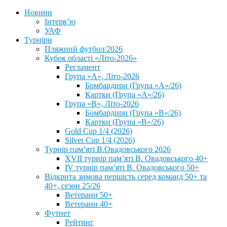
Новини
Інтерв’ю
УАФ
Турніри
Пляжний футбол/2026
Кубок області «Літо-2026»
Регламент
Група «А», Літо-2026
Бомбардири (Група «А»/26)
Картки (Група «А»/26)
Група «В», Літо-2026
Бомбардири (Група «В»/26)
Картки (Група «В»/26)
Gold Cup 1/4 (2026)
Silver Cup 1/4 (2026)
Турнір пам’яті В.Овадовського 2026
XVII турнір пам’яті В. Овадовського 40+
IV турнір пам’яті В. Овадовського 50+
Відкрита зимова першість серед команд 50+ та
40+, сезон 25/26
Ветерани 50+
Ветерани 40+
Футнет
Рейтинг