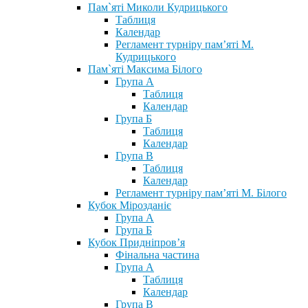
Пам`яті Миколи Кудрицького
Таблиця
Календар
Регламент турніру пам’яті М.
Кудрицького
Пам`яті Максима Білого
Група А
Таблиця
Календар
Група Б
Таблиця
Календар
Група В
Таблиця
Календар
Регламент турніру пам’яті М. Білого
Кубок Мірозданіє
Група А
Група Б
Кубок Придніпров’я
Фінальна частина
Група А
Таблиця
Календар
Група В