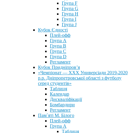
Група F
Група G
Група H
Група I
Група J
Кубок Єдності
Плей-офф
Група А
Група В
Група С
Група D
Регламент
Кубок Придніпров’я
«Чемпіонат — ХХХ Универсіади 2019-2020
р.р. Дніпропетровської області з футболу
серед студентів»
Таблиця
Календар
Дискваліфікації
Бомбардири
Регламент
Пам`яті М. Білого
Плей-офф
Група А
Таблиця