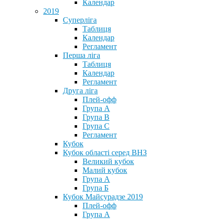
Календар
2019
Суперліга
Таблиця
Календар
Регламент
Перша ліга
Таблиця
Календар
Регламент
Друга ліга
Плей-офф
Група А
Група В
Група С
Регламент
Кубок
Кубок області серед ВНЗ
Великий кубок
Малий кубок
Група А
Група Б
Кубок Майсурадзе 2019
Плей-офф
Група А