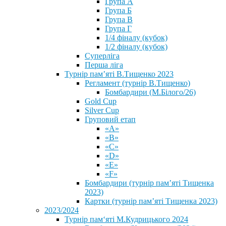
Група А
Група Б
Група В
Група Г
1/4 фіналу (кубок)
1/2 фіналу (кубок)
Суперліга
Перша ліга
Турнір пам’яті В.Тищенко 2023
Регламент (турнір В.Тищенко)
Бомбардири (М.Білого/26)
Gold Cup
Silver Cup
Груповий етап
«А»
«В»
«С»
«D»
«Е»
«F»
Бомбардири (турнір пам’яті Тищенка
2023)
Картки (турнір пам’яті Тищенка 2023)
2023/2024
⁨Турнір пам‘яті М.Кудрицького 2024