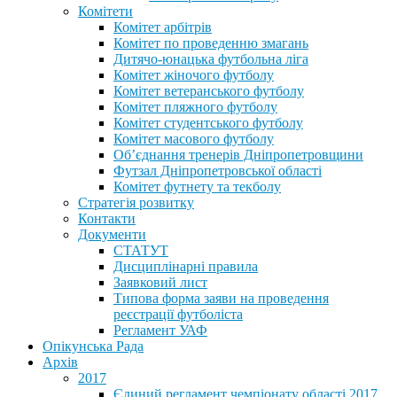
Комітети
Комітет арбітрів
Комітет по проведенню змагань
Дитячо-юнацька футбольна ліга
Комітет жіночого футболу
Комітет ветеранського футболу
Комітет пляжного футболу
Комітет студентського футболу
Комітет масового футболу
Обʼєднання тренерів Дніпропетровщини
Футзал Дніпропетровської області
Комітет футнету та текболу
Стратегія розвитку
Контакти
Документи
СТАТУТ
Дисциплінарні правила
Заявковий лист
Типова форма заяви на проведення
реєстрації футболіста
Регламент УАФ
Опікунська Рада
Архів
2017
Єдиний регламент чемпіонату області 2017