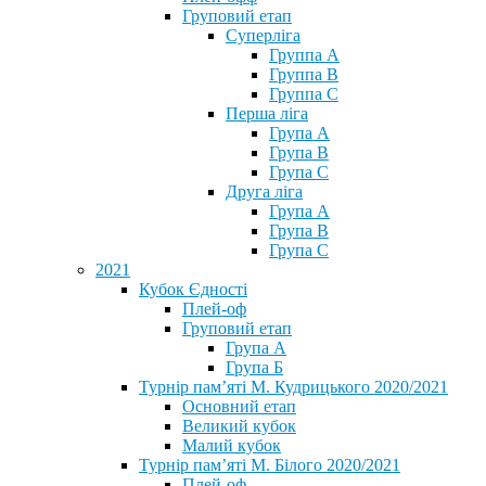
Груповий етап
Суперліга
Группа A
Группа B
Группа C
Перша ліга
Група A
Група B
Група C
Друга ліга
Група A
Група B
Група C
2021
Кубок Єдності
Плей-оф
Груповий етап
Група А
Група Б
Турнір пам’яті М. Кудрицького 2020/2021
Основний етап
Великий кубок
Малий кубок
Турнір пам’яті М. Білого 2020/2021
Плей-оф