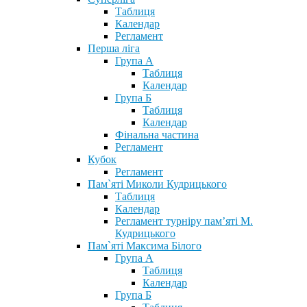
Таблиця
Календар
Регламент
Перша ліга
Група А
Таблиця
Календар
Група Б
Таблиця
Календар
Фінальна частина
Регламент
Кубок
Регламент
Пам`яті Миколи Кудрицького
Таблиця
Календар
Регламент турніру пам’яті М.
Кудрицького
Пам`яті Максима Білого
Група А
Таблиця
Календар
Група Б