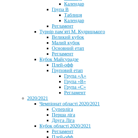
Календар
Група В
Таблиця
Календар
Регламент
Турнір пам`яті М. Кудрицького
Великий кубок
Малий кубок
Основний етап
Регламент
Кубок Майсурадзе
Плей-офф
Груповий етап
Група «А»
Група «B»
Група «C»
Регламент
2020/2021
Чемпіонат області 2020/2021
Суперліга
Перша ліга
Друга Ліга
Кубок області 2020/2021
Регламент
Плей-офф