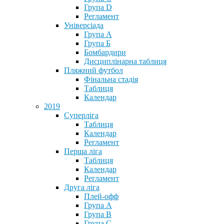
Група D
Регламент
Універсіада
Група А
Група Б
Бомбардири
Дисциплінарна таблиця
Пляжний футбол
Фінальна стадія
Таблиця
Календар
2019
Суперліга
Таблиця
Календар
Регламент
Перша ліга
Таблиця
Календар
Регламент
Друга ліга
Плей-офф
Група А
Група В
Група С