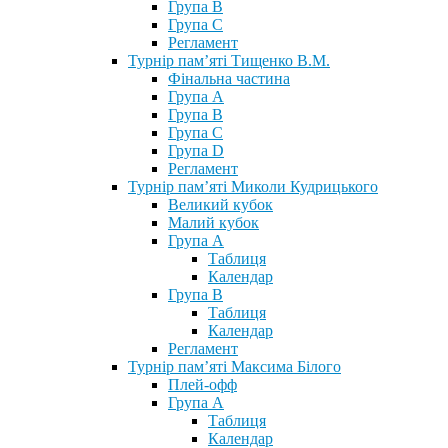
Група В
Група С
Регламент
Турнір пам’яті Тищенко В.М.
Фінальна частина
Група А
Група В
Група С
Група D
Регламент
Турнір пам’яті Миколи Кудрицького
Великий кубок
Малий кубок
Група А
Таблиця
Календар
Група В
Таблиця
Календар
Регламент
Турнір пам’яті Максима Білого
Плей-офф
Група А
Таблиця
Календар