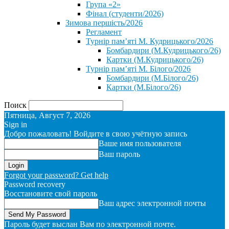
Група «2»
Фінал (студенти/2026)
⁨Зимова першість/2026⁩
Регламент
Турнір пам’яті М. Кудрицького/2026
Бомбардири (М.Кудрицького/26)
Картки (М.Кудрицького/26)
Турнір пам’яті М. Білого/2026
Бомбардири (М.Білого/26)
Картки (М.Білого/26)
Поиск
Пятница, Август 7, 2026
Sign in
Добро пожаловать! Войдите в свою учётную запись
Ваше имя пользователя
Ваш пароль
Forgot your password? Get help
Password recovery
Восстановите свой пароль
Ваш адрес электронной почты
Пароль будет выслан Вам по электронной почте.