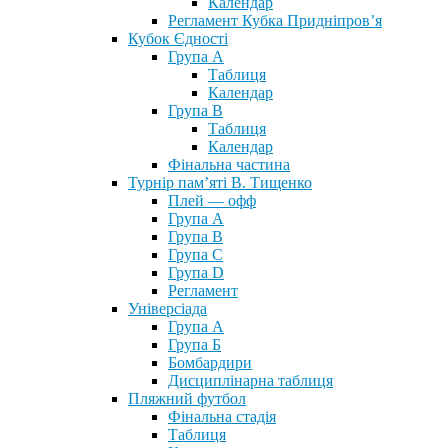
Календар
Регламент Кубка Придніпров’я
Кубок Єдності
Група А
Таблиця
Календар
Група В
Таблиця
Календар
Фінальна частина
Турнір пам’яті В. Тищенко
Плей — офф
Група А
Група B
Група С
Група D
Регламент
Універсіада
Група А
Група Б
Бомбардири
Дисциплінарна таблиця
Пляжний футбол
Фінальна стадія
Таблиця