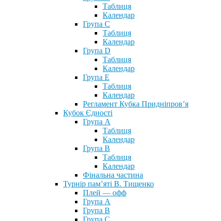
Таблиця
Календар
Група С
Таблиця
Календар
Група D
Таблиця
Календар
Група Е
Таблиця
Календар
Регламент Кубка Придніпров’я
Кубок Єдності
Група А
Таблиця
Календар
Група В
Таблиця
Календар
Фінальна частина
Турнір пам’яті В. Тищенко
Плей — офф
Група А
Група B
Група С