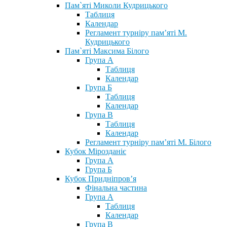
Пам`яті Миколи Кудрицького
Таблиця
Календар
Регламент турніру пам’яті М.
Кудрицького
Пам`яті Максима Білого
Група А
Таблиця
Календар
Група Б
Таблиця
Календар
Група В
Таблиця
Календар
Регламент турніру пам’яті М. Білого
Кубок Мірозданіє
Група А
Група Б
Кубок Придніпров’я
Фінальна частина
Група А
Таблиця
Календар
Група В