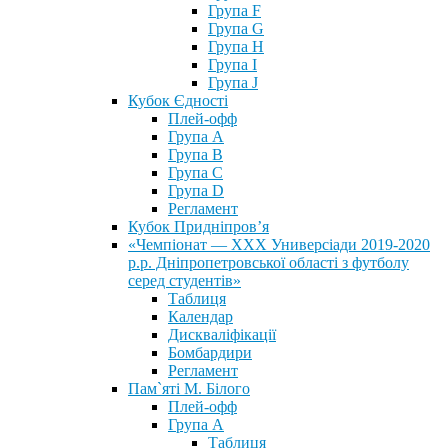
Група F
Група G
Група H
Група I
Група J
Кубок Єдності
Плей-офф
Група А
Група В
Група С
Група D
Регламент
Кубок Придніпров’я
«Чемпіонат — ХХХ Универсіади 2019-2020
р.р. Дніпропетровської області з футболу
серед студентів»
Таблиця
Календар
Дискваліфікації
Бомбардири
Регламент
Пам`яті М. Білого
Плей-офф
Група А
Таблиця