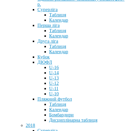
р.
Суперліга
Таблиця
Календар
Перша ліга
Таблиця
Календар
Друга ліга
Таблиця
Календар
Кубок
ДЮФЛ
U-16
U-14
U-13
U-12
U-11
U-10
Пляжний футбол
Таблиця
Календар
Бомбардири
Дисциплінарна таблиця
2018
Суперліга