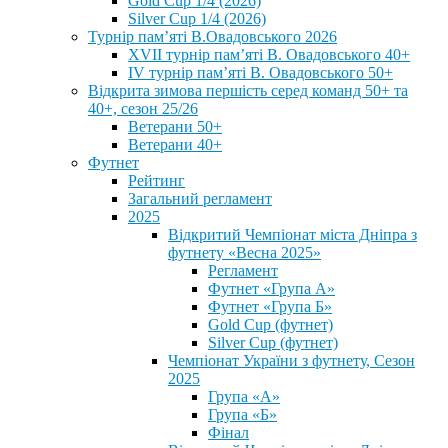
Gold Cup 1/4 (2026)
Silver Cup 1/4 (2026)
Турнір пам’яті В.Овадовського 2026
XVII турнір пам’яті В. Овадовського 40+
IV турнір пам’яті В. Овадовського 50+
Відкрита зимова першість серед команд 50+ та
40+, сезон 25/26
Ветерани 50+
Ветерани 40+
Футнет
Рейтинг
Загальний регламент
2025
Відкритий Чемпіонат міста Дніпра з
футнету «Весна 2025»
Регламент
Футнет «Група А»
Футнет «Група Б»
Gold Cup (футнет)
Silver Cup (футнет)
Чемпіонат України з футнету, Сезон
2025
Група «А»
Група «Б»
Фінал