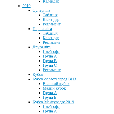
Календар
2019
Суперліга
Таблиця
Календар
Регламент
Перша ліга
Таблиця
Календар
Регламент
Друга ліга
Плей-офф
Група А
Група В
Група С
Регламент
Кубок
Кубок області серед ВНЗ
Великий кубок
Малий кубок
Група А
Група Б
Кубок Майсурадзе 2019
Плей-офф
Група А