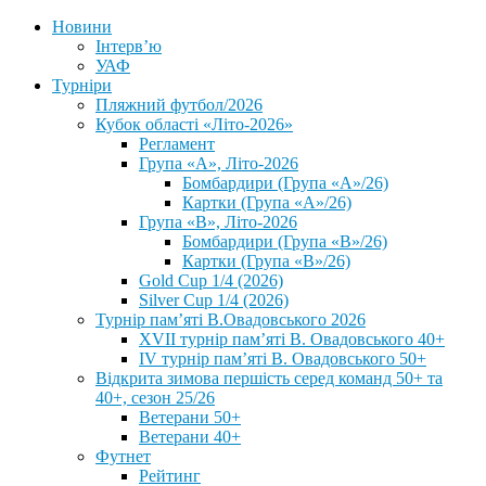
Новини
Інтерв’ю
УАФ
Турніри
Пляжний футбол/2026
Кубок області «Літо-2026»
Регламент
Група «А», Літо-2026
Бомбардири (Група «А»/26)
Картки (Група «А»/26)
Група «В», Літо-2026
Бомбардири (Група «В»/26)
Картки (Група «В»/26)
Gold Cup 1/4 (2026)
Silver Cup 1/4 (2026)
Турнір пам’яті В.Овадовського 2026
XVII турнір пам’яті В. Овадовського 40+
IV турнір пам’яті В. Овадовського 50+
Відкрита зимова першість серед команд 50+ та
40+, сезон 25/26
Ветерани 50+
Ветерани 40+
Футнет
Рейтинг