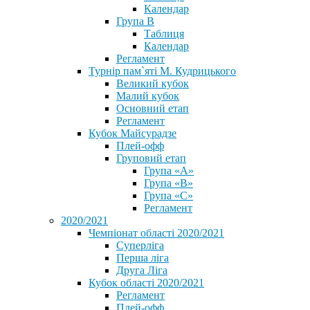
Календар
Група В
Таблиця
Календар
Регламент
Турнір пам`яті М. Кудрицького
Великий кубок
Малий кубок
Основний етап
Регламент
Кубок Майсурадзе
Плей-офф
Груповий етап
Група «А»
Група «B»
Група «C»
Регламент
2020/2021
Чемпіонат області 2020/2021
Суперліга
Перша ліга
Друга Ліга
Кубок області 2020/2021
Регламент
Плей-офф