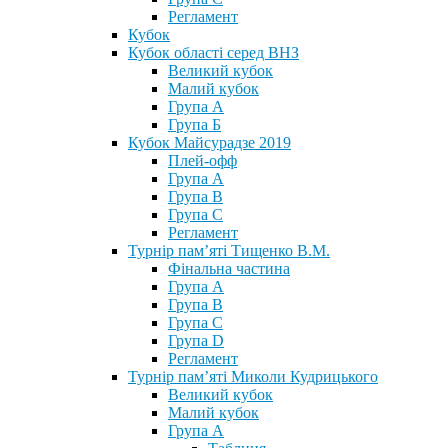
Регламент
Кубок
Кубок області серед ВНЗ
Великий кубок
Малий кубок
Група А
Група Б
Кубок Майсурадзе 2019
Плей-офф
Група А
Група В
Група С
Регламент
Турнір пам’яті Тищенко В.М.
Фінальна частина
Група А
Група В
Група С
Група D
Регламент
Турнір пам’яті Миколи Кудрицького
Великий кубок
Малий кубок
Група А