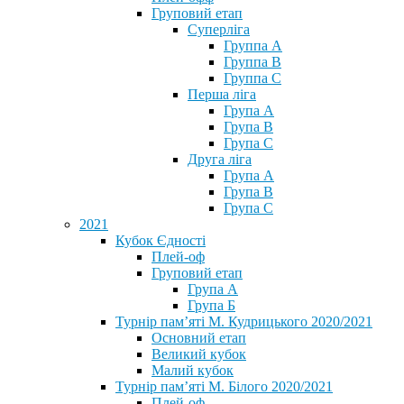
Груповий етап
Суперліга
Группа A
Группа B
Группа C
Перша ліга
Група A
Група B
Група C
Друга ліга
Група A
Група B
Група C
2021
Кубок Єдності
Плей-оф
Груповий етап
Група А
Група Б
Турнір пам’яті М. Кудрицького 2020/2021
Основний етап
Великий кубок
Малий кубок
Турнір пам’яті М. Білого 2020/2021
Плей-оф