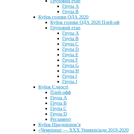
Груповий етап
Група А
Група В
Кубок голови ОДА 2020
Кубок голови ОДА 2020 Плей-оф
Груповий етап
Група A
Група B
Група C
Група D
Група E
Група F
Група G
Група H
Група I
Група J
Кубок Єдності
Плей-офф
Група А
Група В
Група С
Група D
Регламент
Кубок Придніпров’я
«Чемпіонат — ХХХ Универсіади 2019-2020