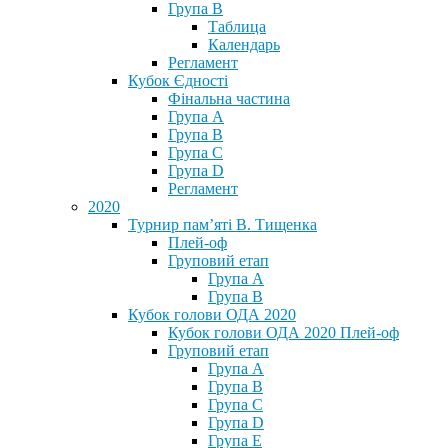
Група В
Таблица
Календарь
Регламент
Кубок Єдності
Фінальна частина
Група А
Група В
Група С
Група D
Регламент
2020
Турнир пам’яті В. Тищенка
Плей-оф
Груповий етап
Група А
Група В
Кубок голови ОДА 2020
Кубок голови ОДА 2020 Плей-оф
Груповий етап
Група A
Група B
Група C
Група D
Група E