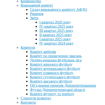
Керівництво
Виконавчий комітет
Склад виконавчого комітету АФДО
Рішення
Звіти
I квартал 2026 року
IV квартал 2025 року
III квартал 2025 року
II квартал 2025 року
I квартал 2025 року
IV квартал 2024 року
Комітети
Комітет арбітрів
Комітет по проведенню змагань
Дитячо-юнацька футбольна ліга
Комітет жіночого футболу
Комітет ветеранського футболу
Комітет пляжного футболу
Комітет студентського футболу
Комітет масового футболу
Обʼєднання тренерів Дніпропетровщини
Футзал Дніпропетровської області
Комітет футнету та текболу
Стратегія розвитку
Контакти