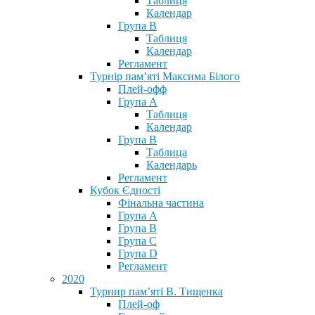
Таблиця
Календар
Група В
Таблиця
Календар
Регламент
Турнір пам’яті Максима Білого
Плей-офф
Група А
Таблиця
Календар
Група В
Таблица
Календарь
Регламент
Кубок Єдності
Фінальна частина
Група А
Група В
Група С
Група D
Регламент
2020
Турнир пам’яті В. Тищенка
Плей-оф