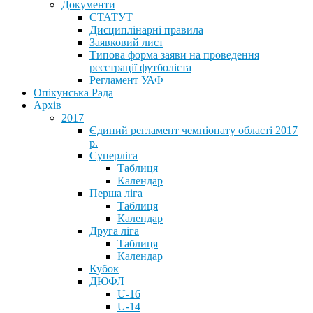
Документи
СТАТУТ
Дисциплінарні правила
Заявковий лист
Типова форма заяви на проведення
реєстрації футболіста
Регламент УАФ
Опікунська Рада
Архів
2017
Єдиний регламент чемпіонату області 2017
р.
Суперліга
Таблиця
Календар
Перша ліга
Таблиця
Календар
Друга ліга
Таблиця
Календар
Кубок
ДЮФЛ
U-16
U-14