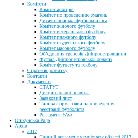
Комітети
Комітет арбітрів
Комітет по проведенню змагань
Дитячо-юнацька футбольна ліга
Комітет жіночого футболу
Комітет ветеранського футболу
Комітет пляжного футболу
Комітет студентського футболу
Комітет масового футболу
Обʼєднання тренерів Дніпропетровщини
Футзал Дніпропетровської області
Комітет футнету та текболу
Стратегія розвитку
Контакти
Документи
СТАТУТ
Дисциплінарні правила
Заявковий лист
Типова форма заяви на проведення
реєстрації футболіста
Регламент УАФ
Опікунська Рада
Архів
2017
Єдиний регламент чемпіонату області 2017