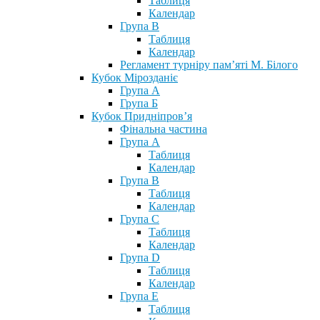
Таблиця
Календар
Група В
Таблиця
Календар
Регламент турніру пам’яті М. Білого
Кубок Мірозданіє
Група А
Група Б
Кубок Придніпров’я
Фінальна частина
Група А
Таблиця
Календар
Група В
Таблиця
Календар
Група С
Таблиця
Календар
Група D
Таблиця
Календар
Група Е
Таблиця