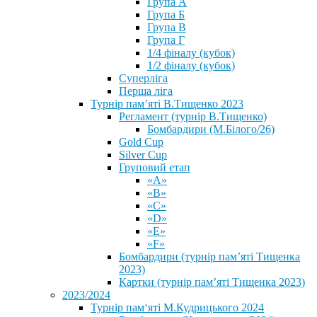
Група А
Група Б
Група В
Група Г
1/4 фіналу (кубок)
1/2 фіналу (кубок)
Суперліга
Перша ліга
Турнір пам’яті В.Тищенко 2023
Регламент (турнір В.Тищенко)
Бомбардири (М.Білого/26)
Gold Cup
Silver Cup
Груповий етап
«А»
«В»
«С»
«D»
«Е»
«F»
Бомбардири (турнір пам’яті Тищенка
2023)
Картки (турнір пам’яті Тищенка 2023)
2023/2024
⁨Турнір пам‘яті М.Кудрицького 2024