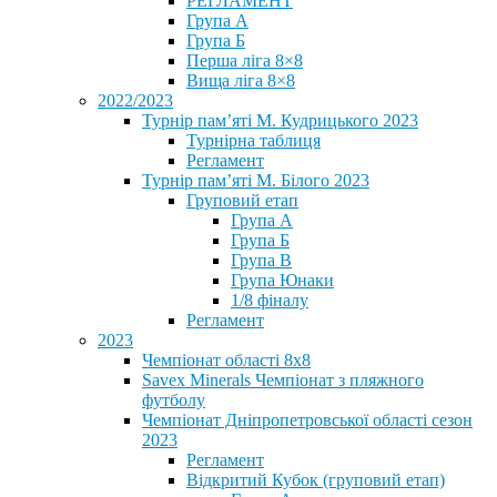
РЕГЛАМЕНТ
Група А
Група Б
Перша ліга 8×8
Вища ліга 8×8
2022/2023
Турнір пам’яті М. Кудрицького 2023
Турнірна таблиця
Регламент
Турнір пам’яті М. Білого 2023
Груповий етап
Група А
Група Б
Група В
Група Юнаки
1/8 фіналу
Регламент
2023
Чемпіонат області 8х8
Savex Minerals Чемпіонат з пляжного
футболу
Чемпіонат Дніпропетровської області сезон
2023
Регламент
Відкритий Кубок (груповий етап)