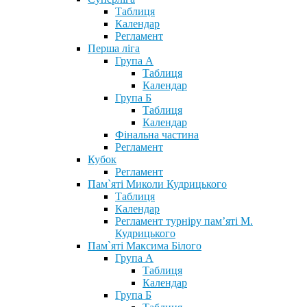
Таблиця
Календар
Регламент
Перша ліга
Група А
Таблиця
Календар
Група Б
Таблиця
Календар
Фінальна частина
Регламент
Кубок
Регламент
Пам`яті Миколи Кудрицького
Таблиця
Календар
Регламент турніру пам’яті М.
Кудрицького
Пам`яті Максима Білого
Група А
Таблиця
Календар
Група Б