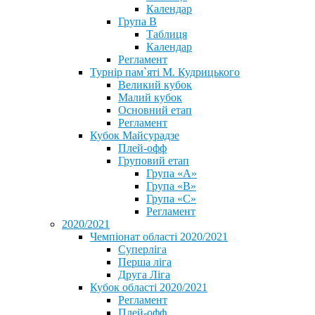
Календар
Група В
Таблиця
Календар
Регламент
Турнір пам`яті М. Кудрицького
Великий кубок
Малий кубок
Основний етап
Регламент
Кубок Майсурадзе
Плей-офф
Груповий етап
Група «А»
Група «B»
Група «C»
Регламент
2020/2021
Чемпіонат області 2020/2021
Суперліга
Перша ліга
Друга Ліга
Кубок області 2020/2021
Регламент
Плей-офф