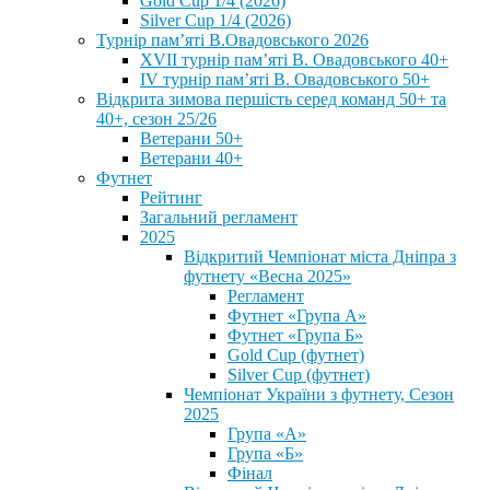
Gold Cup 1/4 (2026)
Silver Cup 1/4 (2026)
Турнір пам’яті В.Овадовського 2026
XVII турнір пам’яті В. Овадовського 40+
IV турнір пам’яті В. Овадовського 50+
Відкрита зимова першість серед команд 50+ та
40+, сезон 25/26
Ветерани 50+
Ветерани 40+
Футнет
Рейтинг
Загальний регламент
2025
Відкритий Чемпіонат міста Дніпра з
футнету «Весна 2025»
Регламент
Футнет «Група А»
Футнет «Група Б»
Gold Cup (футнет)
Silver Cup (футнет)
Чемпіонат України з футнету, Сезон
2025
Група «А»
Група «Б»
Фінал