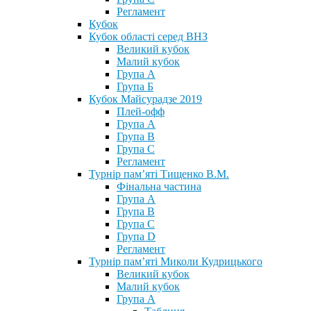
Регламент
Кубок
Кубок області серед ВНЗ
Великий кубок
Малий кубок
Група А
Група Б
Кубок Майсурадзе 2019
Плей-офф
Група А
Група В
Група С
Регламент
Турнір пам’яті Тищенко В.М.
Фінальна частина
Група А
Група В
Група С
Група D
Регламент
Турнір пам’яті Миколи Кудрицького
Великий кубок
Малий кубок
Група А