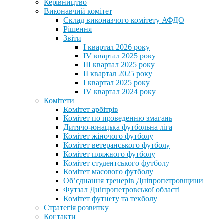
Керівництво
Виконавчий комітет
Склад виконавчого комітету АФДО
Рішення
Звіти
I квартал 2026 року
IV квартал 2025 року
III квартал 2025 року
II квартал 2025 року
I квартал 2025 року
IV квартал 2024 року
Комітети
Комітет арбітрів
Комітет по проведенню змагань
Дитячо-юнацька футбольна ліга
Комітет жіночого футболу
Комітет ветеранського футболу
Комітет пляжного футболу
Комітет студентського футболу
Комітет масового футболу
Обʼєднання тренерів Дніпропетровщини
Футзал Дніпропетровської області
Комітет футнету та текболу
Стратегія розвитку
Контакти