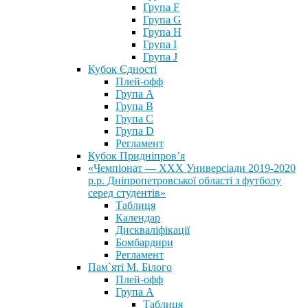
Група F
Група G
Група H
Група I
Група J
Кубок Єдності
Плей-офф
Група А
Група В
Група С
Група D
Регламент
Кубок Придніпров’я
«Чемпіонат — ХХХ Универсіади 2019-2020
р.р. Дніпропетровської області з футболу
серед студентів»
Таблиця
Календар
Дискваліфікації
Бомбардири
Регламент
Пам`яті М. Білого
Плей-офф
Група А
Таблиця