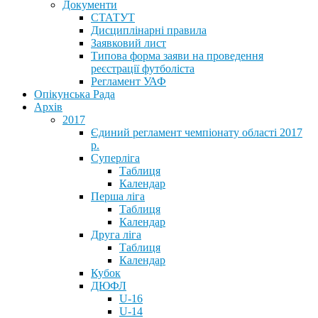
Документи
СТАТУТ
Дисциплінарні правила
Заявковий лист
Типова форма заяви на проведення
реєстрації футболіста
Регламент УАФ
Опікунська Рада
Архів
2017
Єдиний регламент чемпіонату області 2017
р.
Суперліга
Таблиця
Календар
Перша ліга
Таблиця
Календар
Друга ліга
Таблиця
Календар
Кубок
ДЮФЛ
U-16
U-14