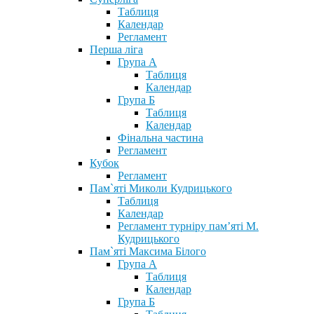
Таблиця
Календар
Регламент
Перша ліга
Група А
Таблиця
Календар
Група Б
Таблиця
Календар
Фінальна частина
Регламент
Кубок
Регламент
Пам`яті Миколи Кудрицького
Таблиця
Календар
Регламент турніру пам’яті М.
Кудрицького
Пам`яті Максима Білого
Група А
Таблиця
Календар
Група Б