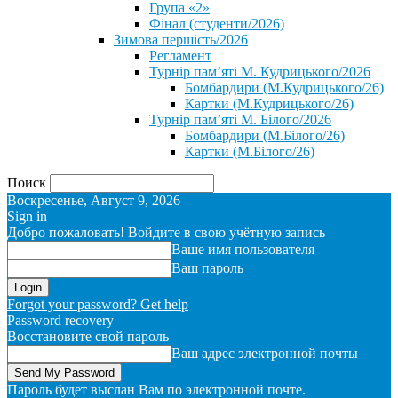
Група «2»
Фінал (студенти/2026)
⁨Зимова першість/2026⁩
Регламент
Турнір пам’яті М. Кудрицького/2026
Бомбардири (М.Кудрицького/26)
Картки (М.Кудрицького/26)
Турнір пам’яті М. Білого/2026
Бомбардири (М.Білого/26)
Картки (М.Білого/26)
Поиск
Воскресенье, Август 9, 2026
Sign in
Добро пожаловать! Войдите в свою учётную запись
Ваше имя пользователя
Ваш пароль
Forgot your password? Get help
Password recovery
Восстановите свой пароль
Ваш адрес электронной почты
Пароль будет выслан Вам по электронной почте.