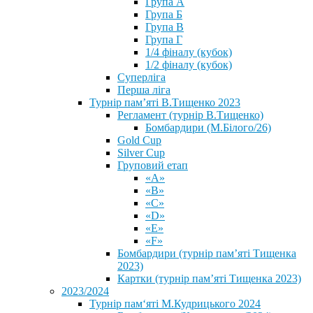
Група А
Група Б
Група В
Група Г
1/4 фіналу (кубок)
1/2 фіналу (кубок)
Суперліга
Перша ліга
Турнір пам’яті В.Тищенко 2023
Регламент (турнір В.Тищенко)
Бомбардири (М.Білого/26)
Gold Cup
Silver Cup
Груповий етап
«А»
«В»
«С»
«D»
«Е»
«F»
Бомбардири (турнір пам’яті Тищенка
2023)
Картки (турнір пам’яті Тищенка 2023)
2023/2024
⁨Турнір пам‘яті М.Кудрицького 2024