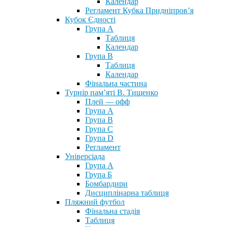
Календар
Регламент Кубка Придніпров’я
Кубок Єдності
Група А
Таблиця
Календар
Група В
Таблиця
Календар
Фінальна частина
Турнір пам’яті В. Тищенко
Плей — офф
Група А
Група B
Група С
Група D
Регламент
Універсіада
Група А
Група Б
Бомбардири
Дисциплінарна таблиця
Пляжний футбол
Фінальна стадія
Таблиця