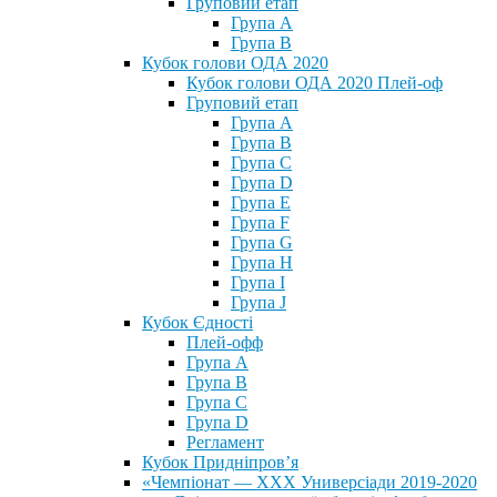
Груповий етап
Група А
Група В
Кубок голови ОДА 2020
Кубок голови ОДА 2020 Плей-оф
Груповий етап
Група A
Група B
Група C
Група D
Група E
Група F
Група G
Група H
Група I
Група J
Кубок Єдності
Плей-офф
Група А
Група В
Група С
Група D
Регламент
Кубок Придніпров’я
«Чемпіонат — ХХХ Универсіади 2019-2020