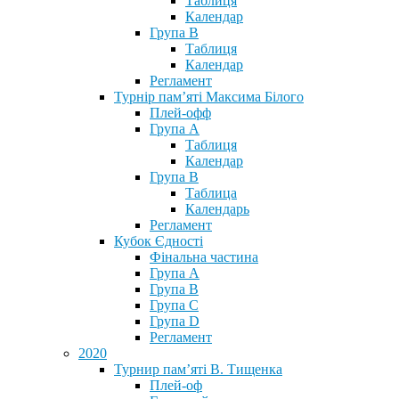
Таблиця
Календар
Група В
Таблиця
Календар
Регламент
Турнір пам’яті Максима Білого
Плей-офф
Група А
Таблиця
Календар
Група В
Таблица
Календарь
Регламент
Кубок Єдності
Фінальна частина
Група А
Група В
Група С
Група D
Регламент
2020
Турнир пам’яті В. Тищенка
Плей-оф