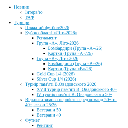
Новини
Інтерв’ю
УАФ
Турніри
Пляжний футбол/2026
Кубок області «Літо-2026»
Регламент
Група «А», Літо-2026
Бомбардири (Група «А»/26)
Картки (Група «А»/26)
Група «В», Літо-2026
Бомбардири (Група «В»/26)
Картки (Група «В»/26)
Gold Cup 1/4 (2026)
Silver Cup 1/4 (2026)
Турнір пам’яті В.Овадовського 2026
XVII турнір пам’яті В. Овадовського 40+
IV турнір пам’яті В. Овадовського 50+
Відкрита зимова першість серед команд 50+ та
40+, сезон 25/26
Ветерани 50+
Ветерани 40+
Футнет
Рейтинг