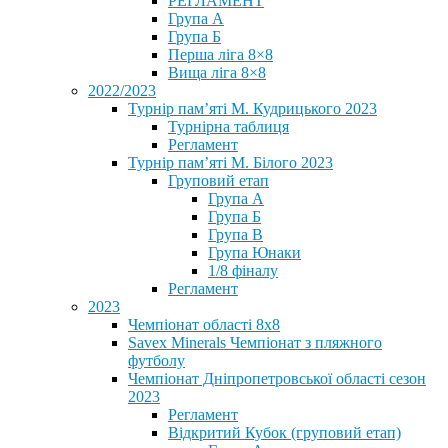
РЕГЛАМЕНТ
Група А
Група Б
Перша ліга 8×8
Вища ліга 8×8
2022/2023
Турнір пам’яті М. Кудрицького 2023
Турнірна таблиця
Регламент
Турнір пам’яті М. Білого 2023
Груповий етап
Група А
Група Б
Група В
Група Юнаки
1/8 фіналу
Регламент
2023
Чемпіонат області 8х8
Savex Minerals Чемпіонат з пляжного
футболу
Чемпіонат Дніпропетровської області сезон
2023
Регламент
Відкритий Кубок (груповий етап)