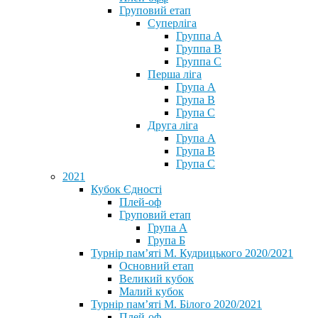
Груповий етап
Суперліга
Группа A
Группа B
Группа C
Перша ліга
Група A
Група B
Група C
Друга ліга
Група A
Група B
Група C
2021
Кубок Єдності
Плей-оф
Груповий етап
Група А
Група Б
Турнір пам’яті М. Кудрицького 2020/2021
Основний етап
Великий кубок
Малий кубок
Турнір пам’яті М. Білого 2020/2021
Плей-оф