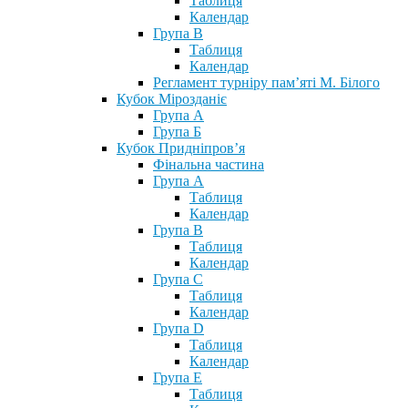
Таблиця
Календар
Група В
Таблиця
Календар
Регламент турніру пам’яті М. Білого
Кубок Мірозданіє
Група А
Група Б
Кубок Придніпров’я
Фінальна частина
Група А
Таблиця
Календар
Група В
Таблиця
Календар
Група С
Таблиця
Календар
Група D
Таблиця
Календар
Група Е
Таблиця