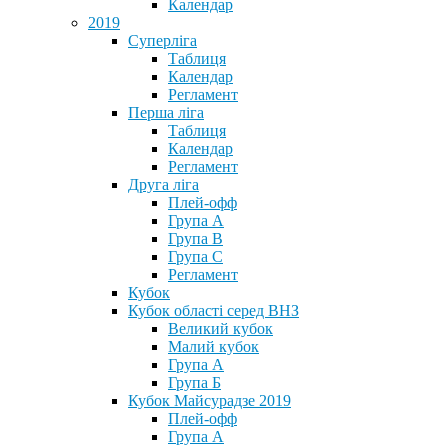
Календар
2019
Суперліга
Таблиця
Календар
Регламент
Перша ліга
Таблиця
Календар
Регламент
Друга ліга
Плей-офф
Група А
Група В
Група С
Регламент
Кубок
Кубок області серед ВНЗ
Великий кубок
Малий кубок
Група А
Група Б
Кубок Майсурадзе 2019
Плей-офф
Група А