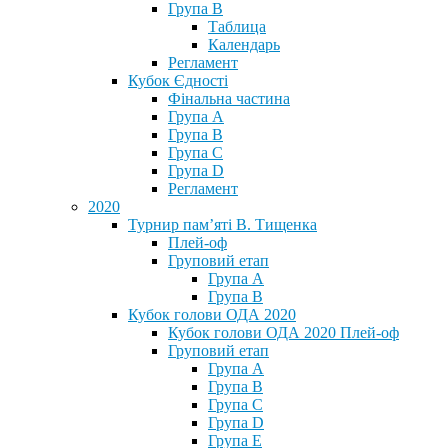
Група В
Таблица
Календарь
Регламент
Кубок Єдності
Фінальна частина
Група А
Група В
Група С
Група D
Регламент
2020
Турнир пам’яті В. Тищенка
Плей-оф
Груповий етап
Група А
Група В
Кубок голови ОДА 2020
Кубок голови ОДА 2020 Плей-оф
Груповий етап
Група A
Група B
Група C
Група D
Група E