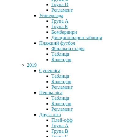
Група D
Регламент
Універсіада
Група А
Група Б
Бомбардири
Дисциплінарна таблиця
Пляжний футбол
Фінальна стадія
Таблиця
Календар
2019
Суперліга
Таблиця
Календар
Регламент
Перша ліга
Таблиця
Календар
Регламент
Друга ліга
Плей-офф
Група А
Група В
Група С