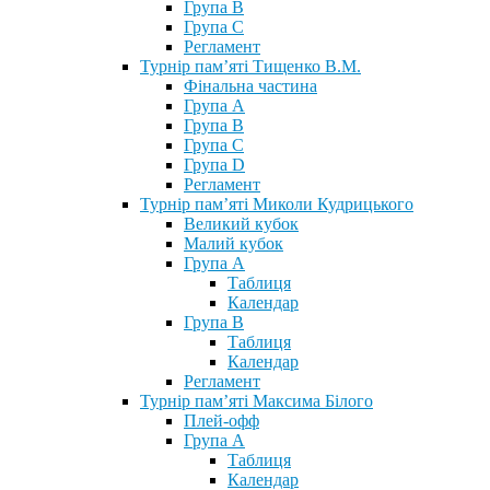
Група В
Група С
Регламент
Турнір пам’яті Тищенко В.М.
Фінальна частина
Група А
Група В
Група С
Група D
Регламент
Турнір пам’яті Миколи Кудрицького
Великий кубок
Малий кубок
Група А
Таблиця
Календар
Група В
Таблиця
Календар
Регламент
Турнір пам’яті Максима Білого
Плей-офф
Група А
Таблиця
Календар