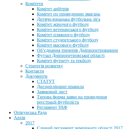
Комітети
Комітет арбітрів
Комітет по проведенню змагань
Дитячо-юнацька футбольна ліга
Комітет жіночого футболу
Комітет ветеранського футболу
Комітет пляжного футболу
Комітет студентського футболу
Комітет масового футболу
Обʼєднання тренерів Дніпропетровщини
Футзал Дніпропетровської області
Комітет футнету та текболу
Стратегія розвитку
Контакти
Документи
СТАТУТ
Дисциплінарні правила
Заявковий лист
Типова форма заяви на проведення
реєстрації футболіста
Регламент УАФ
Опікунська Рада
Архів
2017
Єдиний регламент чемпіонату області 2017