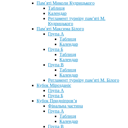
Пам`яті Миколи Кудрицького
Таблиця
Календар
Регламент турніру пам’яті М.
Кудрицького
Пам`яті Максима Білого
Група А
Таблиця
Календар
Група Б
Таблиця
Календар
Група В
Таблиця
Календар
Регламент турніру пам’яті М. Білого
Кубок Мірозданіє
Група А
Група Б
Кубок Придніпров’я
Фінальна частина
Група А
Таблиця
Календар
Група В