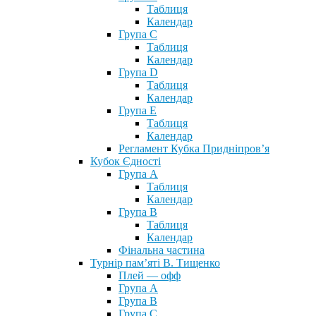
Таблиця
Календар
Група С
Таблиця
Календар
Група D
Таблиця
Календар
Група Е
Таблиця
Календар
Регламент Кубка Придніпров’я
Кубок Єдності
Група А
Таблиця
Календар
Група В
Таблиця
Календар
Фінальна частина
Турнір пам’яті В. Тищенко
Плей — офф
Група А
Група B
Група С