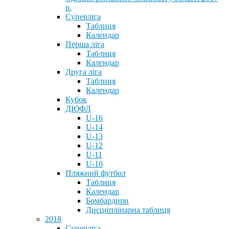
р.
Суперліга
Таблиця
Календар
Перша ліга
Таблиця
Календар
Друга ліга
Таблиця
Календар
Кубок
ДЮФЛ
U-16
U-14
U-13
U-12
U-11
U-10
Пляжний футбол
Таблиця
Календар
Бомбардири
Дисциплінарна таблиця
2018
Суперліга