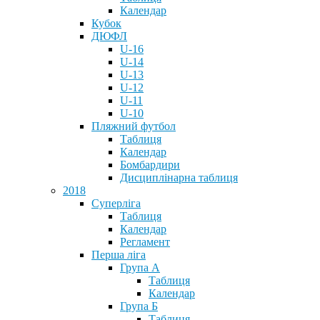
Календар
Кубок
ДЮФЛ
U-16
U-14
U-13
U-12
U-11
U-10
Пляжний футбол
Таблиця
Календар
Бомбардири
Дисциплінарна таблиця
2018
Суперліга
Таблиця
Календар
Регламент
Перша ліга
Група А
Таблиця
Календар
Група Б
Таблиця