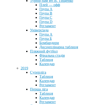
Турнір пам’яті В. Тищенко
Плей — офф
Група А
Група B
Група С
Група D
Регламент
Універсіада
Група А
Група Б
Бомбардири
Дисциплінарна таблиця
Пляжний футбол
Фінальна стадія
Таблиця
Календар
2019
Суперліга
Таблиця
Календар
Регламент
Перша ліга
Таблиця
Календар
Регламент