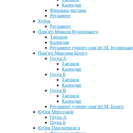
Календар
Фінальна частина
Регламент
Кубок
Регламент
Пам`яті Миколи Кудрицького
Таблиця
Календар
Регламент турніру пам’яті М. Кудрицько
Пам`яті Максима Білого
Група А
Таблиця
Календар
Група Б
Таблиця
Календар
Група В
Таблиця
Календар
Регламент турніру пам’яті М. Білого
Кубок Мірозданіє
Група А
Група Б
Кубок Придніпров’я