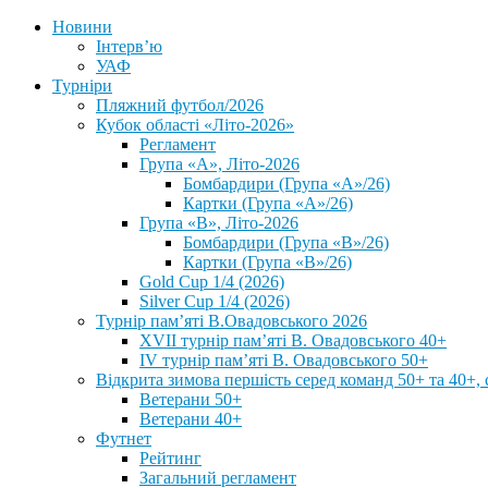
Новини
Інтерв’ю
УАФ
Турніри
Пляжний футбол/2026
Кубок області «Літо-2026»
Регламент
Група «А», Літо-2026
Бомбардири (Група «А»/26)
Картки (Група «А»/26)
Група «В», Літо-2026
Бомбардири (Група «В»/26)
Картки (Група «В»/26)
Gold Cup 1/4 (2026)
Silver Cup 1/4 (2026)
Турнір пам’яті В.Овадовського 2026
XVII турнір пам’яті В. Овадовського 40+
IV турнір пам’яті В. Овадовського 50+
Відкрита зимова першість серед команд 50+ та 40+, 
Ветерани 50+
Ветерани 40+
Футнет
Рейтинг
Загальний регламент