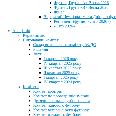
Футнет, Група «А» Весна-2026
Футнет, Група «В» Весна-2026
Фінал
Відкритий Чемпіонат міста Дніпра з фут
Регламент (футнет «Літо-2026»)
«Літо 2026»
Асоціація
Керівництво
Виконавчий комітет
Склад виконавчого комітету АФДО
Рішення
Звіти
I квартал 2026 року
IV квартал 2025 року
III квартал 2025 року
II квартал 2025 року
I квартал 2025 року
IV квартал 2024 року
Комітети
Комітет арбітрів
Комітет по проведенню змагань
Дитячо-юнацька футбольна ліга
Комітет жіночого футболу
Комітет ветеранського футболу
Комітет пляжного футболу