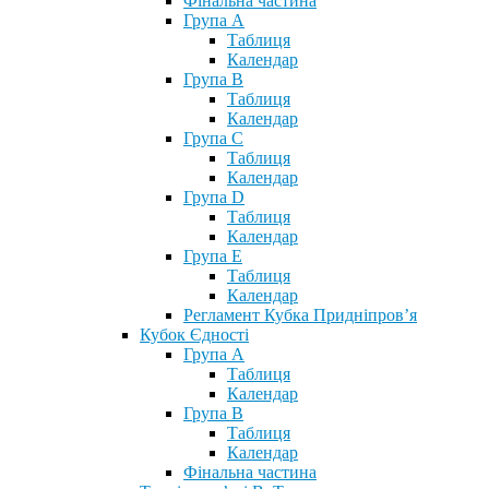
Фінальна частина
Група А
Таблиця
Календар
Група В
Таблиця
Календар
Група С
Таблиця
Календар
Група D
Таблиця
Календар
Група Е
Таблиця
Календар
Регламент Кубка Придніпров’я
Кубок Єдності
Група А
Таблиця
Календар
Група В
Таблиця
Календар
Фінальна частина