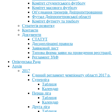
Комітет студентського футболу
Комітет масового футболу
Обʼєднання тренерів Дніпропетровщини
Футзал Дніпропетровської області
Комітет футнету та текболу
Стратегія розвитку
Контакти
Документи
СТАТУТ
Дисциплінарні правила
Заявковий лист
Типова форма заяви на проведення реєстрації
Регламент УАФ
Опікунська Рада
Архів
2017
Єдиний регламент чемпіонату області 2017 р.
Суперліга
Таблиця
Календар
Перша ліга
Таблиця
Календар
Друга ліга
Таблиця