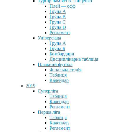
Турнір пам’яті В. Тищенко
Плей — офф
Група А
Група B
Група С
Група D
Регламент
Універсіада
Група А
Група Б
Бомбардири
Дисциплінарна таблиця
Пляжний футбол
Фінальна стадія
Таблиця
Календар
2019
Суперліга
Таблиця
Календар
Регламент
Перша ліга
Таблиця
Календар
Регламент