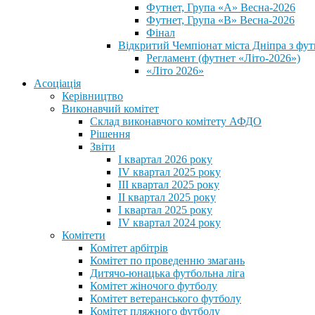
Футнет, Група «А» Весна-2026
Футнет, Група «В» Весна-2026
Фінал
Відкритий Чемпіонат міста Дніпра з фут
Регламент (футнет «Літо-2026»)
«Літо 2026»
Асоціація
Керівництво
Виконавчий комітет
Склад виконавчого комітету АФДО
Рішення
Звіти
I квартал 2026 року
IV квартал 2025 року
III квартал 2025 року
II квартал 2025 року
I квартал 2025 року
IV квартал 2024 року
Комітети
Комітет арбітрів
Комітет по проведенню змагань
Дитячо-юнацька футбольна ліга
Комітет жіночого футболу
Комітет ветеранського футболу
Комітет пляжного футболу