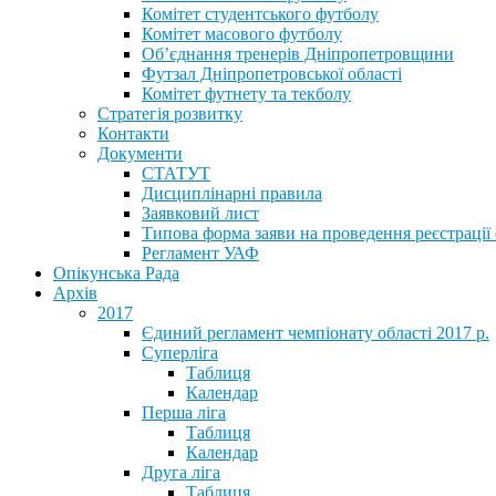
Комітет студентського футболу
Комітет масового футболу
Обʼєднання тренерів Дніпропетровщини
Футзал Дніпропетровської області
Комітет футнету та текболу
Стратегія розвитку
Контакти
Документи
СТАТУТ
Дисциплінарні правила
Заявковий лист
Типова форма заяви на проведення реєстрації
Регламент УАФ
Опікунська Рада
Архів
2017
Єдиний регламент чемпіонату області 2017 р.
Суперліга
Таблиця
Календар
Перша ліга
Таблиця
Календар
Друга ліга
Таблиця