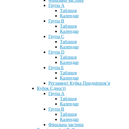
Фінальна частина
Група А
Таблиця
Календар
Група В
Таблиця
Календар
Група С
Таблиця
Календар
Група D
Таблиця
Календар
Група Е
Таблиця
Календар
Регламент Кубка Придніпров’я
Кубок Єдності
Група А
Таблиця
Календар
Група В
Таблиця
Календар
Фінальна частина