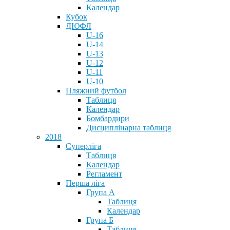
Календар
Кубок
ДЮФЛ
U-16
U-14
U-13
U-12
U-11
U-10
Пляжний футбол
Таблиця
Календар
Бомбардири
Дисциплінарна таблиця
2018
Суперліга
Таблиця
Календар
Регламент
Перша ліга
Група А
Таблиця
Календар
Група Б
Таблиця