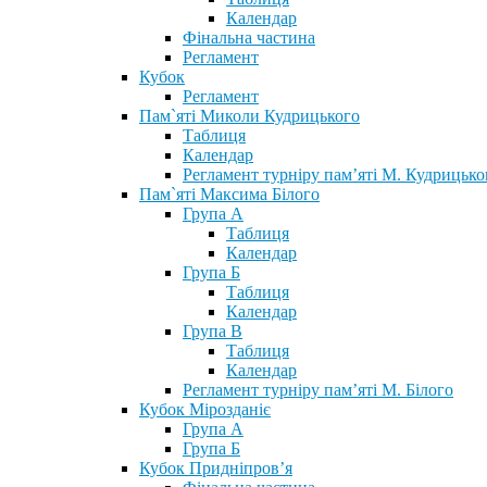
Календар
Фінальна частина
Регламент
Кубок
Регламент
Пам`яті Миколи Кудрицького
Таблиця
Календар
Регламент турніру пам’яті М. Кудрицько
Пам`яті Максима Білого
Група А
Таблиця
Календар
Група Б
Таблиця
Календар
Група В
Таблиця
Календар
Регламент турніру пам’яті М. Білого
Кубок Мірозданіє
Група А
Група Б
Кубок Придніпров’я