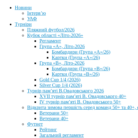
Новини
Інтерв’ю
УАФ
Турніри
Пляжний футбол/2026
Кубок області «Літо-2026»
Регламент
Група «А», Літо-2026
Бомбардири (Група «А»/26)
Картки (Група «А»/26)
Група «В», Літо-2026
Бомбардири (Група «В»/26)
Картки (Група «В»/26)
Gold Cup 1/4 (2026)
Silver Cup 1/4 (2026)
Турнір пам’яті В.Овадовського 2026
XVII турнір пам’яті В. Овадовського 40+
IV турнір пам’яті В. Овадовського 50+
Відкрита зимова першість серед команд 50+ та 40+, 
Ветерани 50+
Ветерани 40+
Футнет
Рейтинг
Загальний регламент