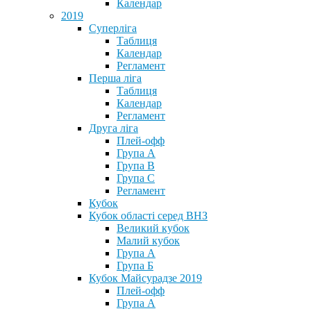
Календар
2019
Суперліга
Таблиця
Календар
Регламент
Перша ліга
Таблиця
Календар
Регламент
Друга ліга
Плей-офф
Група А
Група В
Група С
Регламент
Кубок
Кубок області серед ВНЗ
Великий кубок
Малий кубок
Група А
Група Б
Кубок Майсурадзе 2019
Плей-офф
Група А