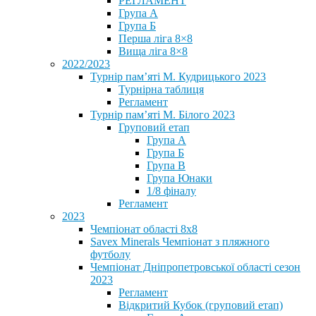
РЕГЛАМЕНТ
Група А
Група Б
Перша ліга 8×8
Вища ліга 8×8
2022/2023
Турнір пам’яті М. Кудрицького 2023
Турнірна таблиця
Регламент
Турнір пам’яті М. Білого 2023
Груповий етап
Група А
Група Б
Група В
Група Юнаки
1/8 фіналу
Регламент
2023
Чемпіонат області 8х8
Savex Minerals Чемпіонат з пляжного
футболу
Чемпіонат Дніпропетровської області сезон
2023
Регламент
Відкритий Кубок (груповий етап)