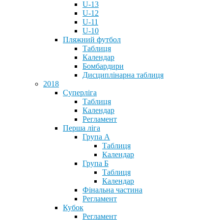
U-13
U-12
U-11
U-10
Пляжний футбол
Таблиця
Календар
Бомбардири
Дисциплінарна таблиця
2018
Суперліга
Таблиця
Календар
Регламент
Перша ліга
Група А
Таблиця
Календар
Група Б
Таблиця
Календар
Фінальна частина
Регламент
Кубок
Регламент