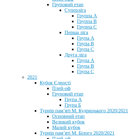
Груповий етап
Суперліга
Группа A
Группа B
Группа C
Перша ліга
Група A
Група B
Група C
Друга ліга
Група A
Група B
Група C
2021
Кубок Єдності
Плей-оф
Груповий етап
Група А
Група Б
Турнір пам’яті М. Кудрицького 2020/2021
Основний етап
Великий кубок
Малий кубок
Турнір пам’яті М. Білого 2020/2021
Плей-оф