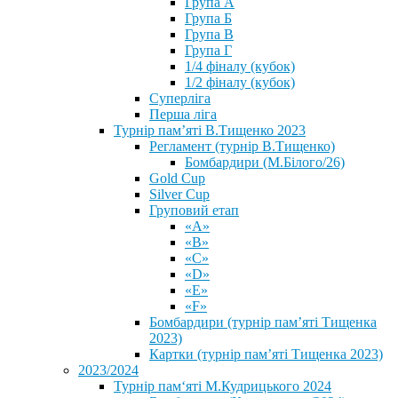
Група А
Група Б
Група В
Група Г
1/4 фіналу (кубок)
1/2 фіналу (кубок)
Суперліга
Перша ліга
Турнір пам’яті В.Тищенко 2023
Регламент (турнір В.Тищенко)
Бомбардири (М.Білого/26)
Gold Cup
Silver Cup
Груповий етап
«А»
«В»
«С»
«D»
«Е»
«F»
Бомбардири (турнір пам’яті Тищенка
2023)
Картки (турнір пам’яті Тищенка 2023)
2023/2024
⁨Турнір пам‘яті М.Кудрицького 2024