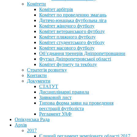
Комітети
Комітет арбітрів
Комітет по проведенню змагань
Дитячо-юнацька футбольна ліга
Комітет жіночого футболу
Комітет ветеранського футболу
Комітет пляжного футболу
Комітет студентського футболу
Комітет масового футболу
Обʼєднання тренерів Дніпропетровщини
Футзал Дніпропетровської області
Комітет футнету та текболу
Стратегія розвитку
Контакти
Документи
СТАТУТ
Дисциплінарні правила
Заявковий лист
Типова форма заяви на проведення
реєстрації футболіста
Регламент УАФ
Опікунська Рада
Архів
2017
Єдиний регламент чемпіонату області 2017