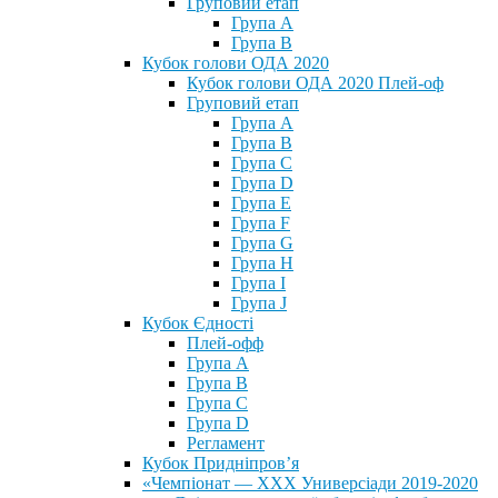
Груповий етап
Група А
Група В
Кубок голови ОДА 2020
Кубок голови ОДА 2020 Плей-оф
Груповий етап
Група A
Група B
Група C
Група D
Група E
Група F
Група G
Група H
Група I
Група J
Кубок Єдності
Плей-офф
Група А
Група В
Група С
Група D
Регламент
Кубок Придніпров’я
«Чемпіонат — ХХХ Универсіади 2019-2020