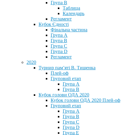
Група В
Таблица
Календарь
Регламент
Кубок Єдності
Фінальна частина
Група А
Група В
Група С
Група D
Регламент
2020
Турнир пам’яті В. Тищенка
Плей-оф
Груповий етап
Група А
Група В
Кубок голови ОДА 2020
Кубок голови ОДА 2020 Плей-оф
Груповий етап
Група A
Група B
Група C
Група D
Група E