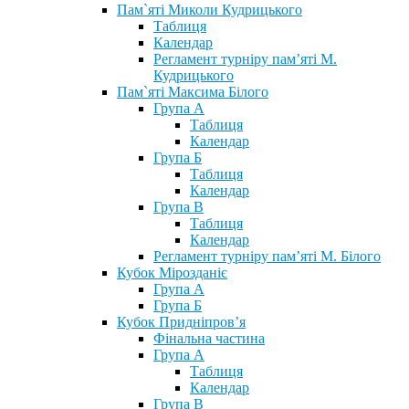
Пам`яті Миколи Кудрицького
Таблиця
Календар
Регламент турніру пам’яті М.
Кудрицького
Пам`яті Максима Білого
Група А
Таблиця
Календар
Група Б
Таблиця
Календар
Група В
Таблиця
Календар
Регламент турніру пам’яті М. Білого
Кубок Мірозданіє
Група А
Група Б
Кубок Придніпров’я
Фінальна частина
Група А
Таблиця
Календар
Група В