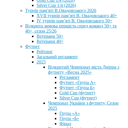
Gold Cup 1/4 (2026)
Silver Cup 1/4 (2026)
Турнір пам’яті В.Овадовського 2026
XVII турнір пам’яті В. Овадовського 40+
IV турнір пам’яті В. Овадовського 50+
Відкрита зимова першість серед команд 50+ та
40+, сезон 25/26
Ветерани 50+
Ветерани 40+
Футнет
Рейтинг
Загальний регламент
2025
Відкритий Чемпіонат міста Дніпра з
футнету «Весна 2025»
Регламент
Футнет «Група А»
Футнет «Група Б»
Gold Cup (футнет)
Silver Cup (футнет)
Чемпіонат України з футнету, Сезон
2025
Група «А»
Група «Б»
Фінал