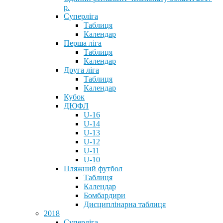
р.
Суперліга
Таблиця
Календар
Перша ліга
Таблиця
Календар
Друга ліга
Таблиця
Календар
Кубок
ДЮФЛ
U-16
U-14
U-13
U-12
U-11
U-10
Пляжний футбол
Таблиця
Календар
Бомбардири
Дисциплінарна таблиця
2018
Суперліга