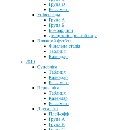
Група D
Регламент
Універсіада
Група А
Група Б
Бомбардири
Дисциплінарна таблиця
Пляжний футбол
Фінальна стадія
Таблиця
Календар
2019
Суперліга
Таблиця
Календар
Регламент
Перша ліга
Таблиця
Календар
Регламент
Друга ліга
Плей-офф
Група А
Група В
Група С