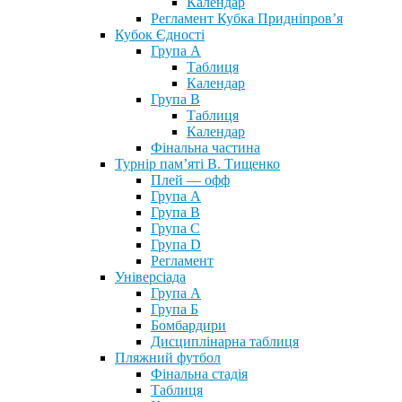
Календар
Регламент Кубка Придніпров’я
Кубок Єдності
Група А
Таблиця
Календар
Група В
Таблиця
Календар
Фінальна частина
Турнір пам’яті В. Тищенко
Плей — офф
Група А
Група B
Група С
Група D
Регламент
Універсіада
Група А
Група Б
Бомбардири
Дисциплінарна таблиця
Пляжний футбол
Фінальна стадія
Таблиця