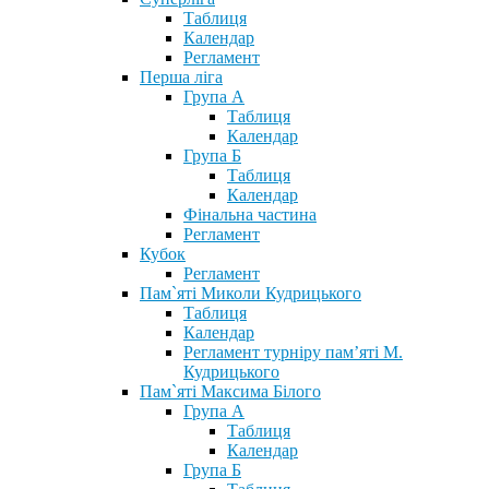
Таблиця
Календар
Регламент
Перша ліга
Група А
Таблиця
Календар
Група Б
Таблиця
Календар
Фінальна частина
Регламент
Кубок
Регламент
Пам`яті Миколи Кудрицького
Таблиця
Календар
Регламент турніру пам’яті М.
Кудрицького
Пам`яті Максима Білого
Група А
Таблиця
Календар
Група Б