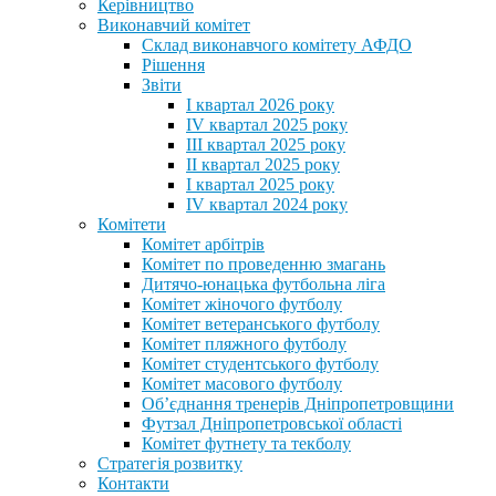
Керівництво
Виконавчий комітет
Склад виконавчого комітету АФДО
Рішення
Звіти
I квартал 2026 року
IV квартал 2025 року
III квартал 2025 року
II квартал 2025 року
I квартал 2025 року
IV квартал 2024 року
Комітети
Комітет арбітрів
Комітет по проведенню змагань
Дитячо-юнацька футбольна ліга
Комітет жіночого футболу
Комітет ветеранського футболу
Комітет пляжного футболу
Комітет студентського футболу
Комітет масового футболу
Обʼєднання тренерів Дніпропетровщини
Футзал Дніпропетровської області
Комітет футнету та текболу
Стратегія розвитку
Контакти