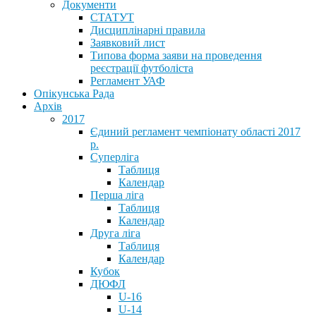
Документи
СТАТУТ
Дисциплінарні правила
Заявковий лист
Типова форма заяви на проведення
реєстрації футболіста
Регламент УАФ
Опікунська Рада
Архів
2017
Єдиний регламент чемпіонату області 2017
р.
Суперліга
Таблиця
Календар
Перша ліга
Таблиця
Календар
Друга ліга
Таблиця
Календар
Кубок
ДЮФЛ
U-16
U-14