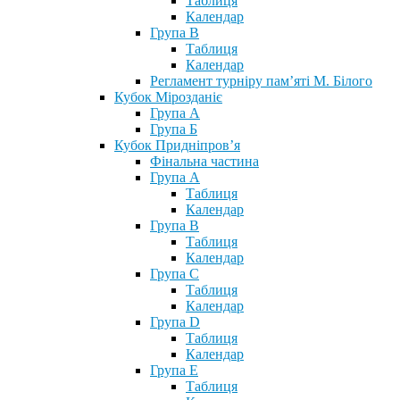
Таблиця
Календар
Група В
Таблиця
Календар
Регламент турніру пам’яті М. Білого
Кубок Мірозданіє
Група А
Група Б
Кубок Придніпров’я
Фінальна частина
Група А
Таблиця
Календар
Група В
Таблиця
Календар
Група С
Таблиця
Календар
Група D
Таблиця
Календар
Група Е
Таблиця