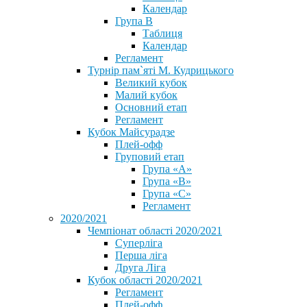
Календар
Група В
Таблиця
Календар
Регламент
Турнір пам`яті М. Кудрицького
Великий кубок
Малий кубок
Основний етап
Регламент
Кубок Майсурадзе
Плей-офф
Груповий етап
Група «А»
Група «B»
Група «C»
Регламент
2020/2021
Чемпіонат області 2020/2021
Суперліга
Перша ліга
Друга Ліга
Кубок області 2020/2021
Регламент
Плей-офф