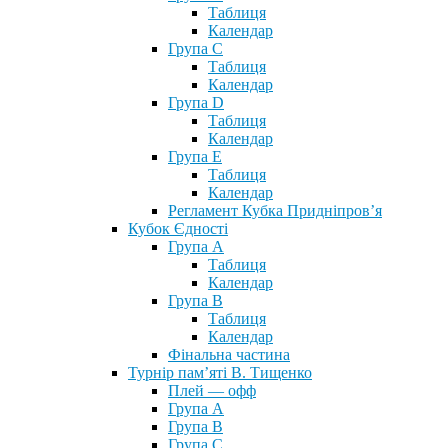
Таблиця
Календар
Група С
Таблиця
Календар
Група D
Таблиця
Календар
Група Е
Таблиця
Календар
Регламент Кубка Придніпров’я
Кубок Єдності
Група А
Таблиця
Календар
Група В
Таблиця
Календар
Фінальна частина
Турнір пам’яті В. Тищенко
Плей — офф
Група А
Група B
Група С