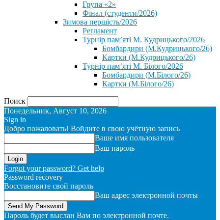
Група «2»
Фінал (студенти/2026)
⁨Зимова першість/2026⁩
Регламент
Турнір пам’яті М. Кудрицького/2026
Бомбардири (М.Кудрицького/26)
Картки (М.Кудрицького/26)
Турнір пам’яті М. Білого/2026
Бомбардири (М.Білого/26)
Картки (М.Білого/26)
Поиск
Понедельник, Август 10, 2026
Sign in
Добро пожаловать! Войдите в свою учётную запись
Ваше имя пользователя
Ваш пароль
Forgot your password? Get help
Password recovery
Восстановите свой пароль
Ваш адрес электронной почты
Пароль будет выслан Вам по электронной почте.