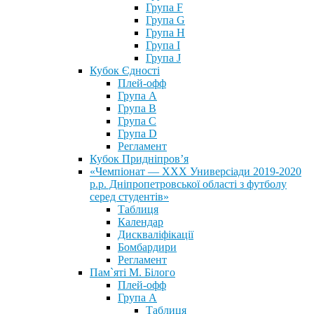
Група F
Група G
Група H
Група I
Група J
Кубок Єдності
Плей-офф
Група А
Група В
Група С
Група D
Регламент
Кубок Придніпров’я
«Чемпіонат — ХХХ Универсіади 2019-2020
р.р. Дніпропетровської області з футболу
серед студентів»
Таблиця
Календар
Дискваліфікації
Бомбардири
Регламент
Пам`яті М. Білого
Плей-офф
Група А
Таблиця