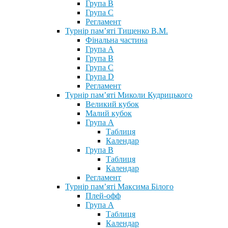
Група В
Група С
Регламент
Турнір пам’яті Тищенко В.М.
Фінальна частина
Група А
Група В
Група С
Група D
Регламент
Турнір пам’яті Миколи Кудрицького
Великий кубок
Малий кубок
Група А
Таблиця
Календар
Група В
Таблиця
Календар
Регламент
Турнір пам’яті Максима Білого
Плей-офф
Група А
Таблиця
Календар