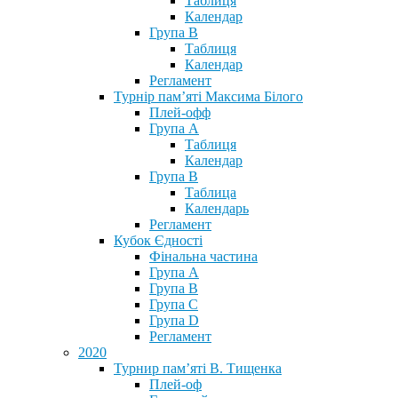
Таблиця
Календар
Група В
Таблиця
Календар
Регламент
Турнір пам’яті Максима Білого
Плей-офф
Група А
Таблиця
Календар
Група В
Таблица
Календарь
Регламент
Кубок Єдності
Фінальна частина
Група А
Група В
Група С
Група D
Регламент
2020
Турнир пам’яті В. Тищенка
Плей-оф