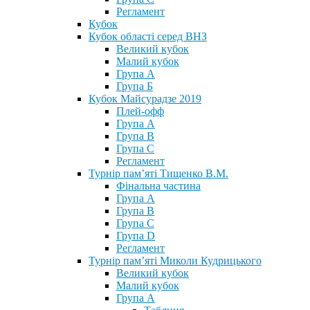
Регламент
Кубок
Кубок області серед ВНЗ
Великий кубок
Малий кубок
Група А
Група Б
Кубок Майсурадзе 2019
Плей-офф
Група А
Група В
Група С
Регламент
Турнір пам’яті Тищенко В.М.
Фінальна частина
Група А
Група В
Група С
Група D
Регламент
Турнір пам’яті Миколи Кудрицького
Великий кубок
Малий кубок
Група А