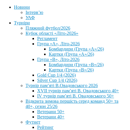
Новини
Інтерв’ю
УАФ
Турніри
Пляжний футбол/2026
Кубок області «Літо-2026»
Регламент
Група «А», Літо-2026
Бомбардири (Група «А»/26)
Картки (Група «А»/26)
Група «В», Літо-2026
Бомбардири (Група «В»/26)
Картки (Група «В»/26)
Gold Cup 1/4 (2026)
Silver Cup 1/4 (2026)
Турнір пам’яті В.Овадовського 2026
XVII турнір пам’яті В. Овадовського 40+
IV турнір пам’яті В. Овадовського 50+
Відкрита зимова першість серед команд 50+ та
40+, сезон 25/26
Ветерани 50+
Ветерани 40+
Футнет
Рейтинг