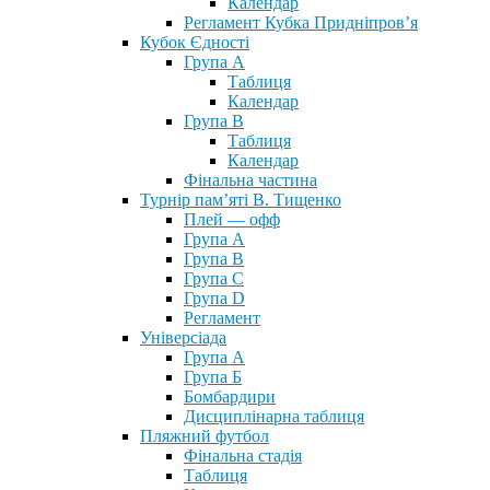
Календар
Регламент Кубка Придніпров’я
Кубок Єдності
Група А
Таблиця
Календар
Група В
Таблиця
Календар
Фінальна частина
Турнір пам’яті В. Тищенко
Плей — офф
Група А
Група B
Група С
Група D
Регламент
Універсіада
Група А
Група Б
Бомбардири
Дисциплінарна таблиця
Пляжний футбол
Фінальна стадія
Таблиця