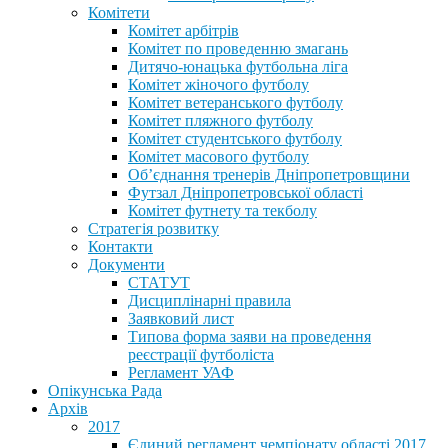
Комітети
Комітет арбітрів
Комітет по проведенню змагань
Дитячо-юнацька футбольна ліга
Комітет жіночого футболу
Комітет ветеранського футболу
Комітет пляжного футболу
Комітет студентського футболу
Комітет масового футболу
Обʼєднання тренерів Дніпропетровщини
Футзал Дніпропетровської області
Комітет футнету та текболу
Стратегія розвитку
Контакти
Документи
СТАТУТ
Дисциплінарні правила
Заявковий лист
Типова форма заяви на проведення
реєстрації футболіста
Регламент УАФ
Опікунська Рада
Архів
2017
Єдиний регламент чемпіонату області 2017