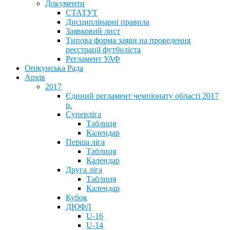
Документи
СТАТУТ
Дисциплінарні правила
Заявковий лист
Типова форма заяви на проведення
реєстрації футболіста
Регламент УАФ
Опікунська Рада
Архів
2017
Єдиний регламент чемпіонату області 2017
р.
Суперліга
Таблиця
Календар
Перша ліга
Таблиця
Календар
Друга ліга
Таблиця
Календар
Кубок
ДЮФЛ
U-16
U-14