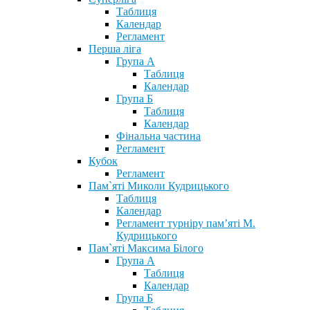
Таблиця
Календар
Регламент
Перша ліга
Група А
Таблиця
Календар
Група Б
Таблиця
Календар
Фінальна частина
Регламент
Кубок
Регламент
Пам`яті Миколи Кудрицького
Таблиця
Календар
Регламент турніру пам’яті М.
Кудрицького
Пам`яті Максима Білого
Група А
Таблиця
Календар
Група Б