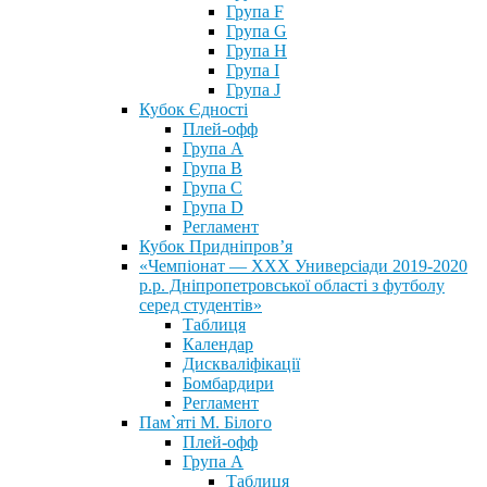
Група F
Група G
Група H
Група I
Група J
Кубок Єдності
Плей-офф
Група А
Група В
Група С
Група D
Регламент
Кубок Придніпров’я
«Чемпіонат — ХХХ Универсіади 2019-2020
р.р. Дніпропетровської області з футболу
серед студентів»
Таблиця
Календар
Дискваліфікації
Бомбардири
Регламент
Пам`яті М. Білого
Плей-офф
Група А
Таблиця