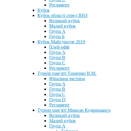
Регламент
Кубок
Кубок області серед ВНЗ
Великий кубок
Малий кубок
Група А
Група Б
Кубок Майсурадзе 2019
Плей-офф
Група А
Група В
Група С
Регламент
Турнір пам’яті Тищенко В.М.
Фінальна частина
Група А
Група В
Група С
Група D
Регламент
Турнір пам’яті Миколи Кудрицького
Великий кубок
Малий кубок
Група А