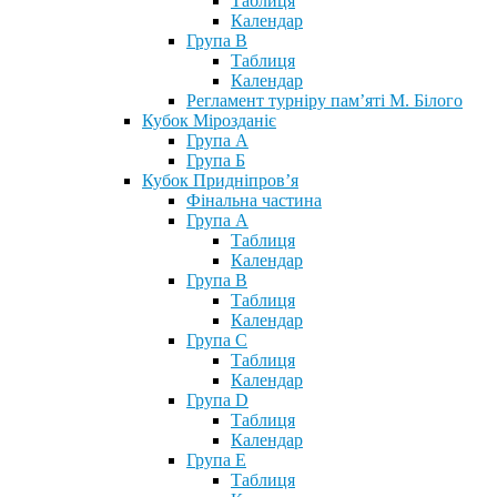
Таблиця
Календар
Група В
Таблиця
Календар
Регламент турніру пам’яті М. Білого
Кубок Мірозданіє
Група А
Група Б
Кубок Придніпров’я
Фінальна частина
Група А
Таблиця
Календар
Група В
Таблиця
Календар
Група С
Таблиця
Календар
Група D
Таблиця
Календар
Група Е
Таблиця