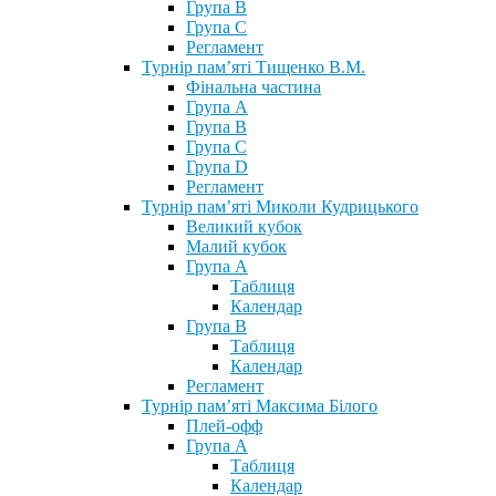
Група В
Група С
Регламент
Турнір пам’яті Тищенко В.М.
Фінальна частина
Група А
Група В
Група С
Група D
Регламент
Турнір пам’яті Миколи Кудрицького
Великий кубок
Малий кубок
Група А
Таблиця
Календар
Група В
Таблиця
Календар
Регламент
Турнір пам’яті Максима Білого
Плей-офф
Група А
Таблиця
Календар