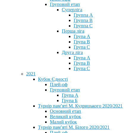
Груповий етап
Суперліга
Группа A
Группа B
Группа C
Перша ліга
Група A
Група B
Група C
Друга ліга
Група A
Група B
Група C
2021
Кубок Єдності
Плей-оф
Груповий етап
Група А
Група Б
Турнір пам’яті М. Кудрицького 2020/2021
Основний етап
Великий кубок
Малий кубок
Турнір пам’яті М. Білого 2020/2021
Плей-оф