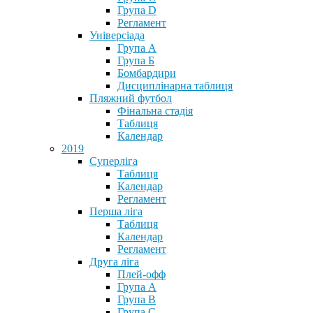
Група D
Регламент
Універсіада
Група А
Група Б
Бомбардири
Дисциплінарна таблиця
Пляжний футбол
Фінальна стадія
Таблиця
Календар
2019
Суперліга
Таблиця
Календар
Регламент
Перша ліга
Таблиця
Календар
Регламент
Друга ліга
Плей-офф
Група А
Група В
Група С