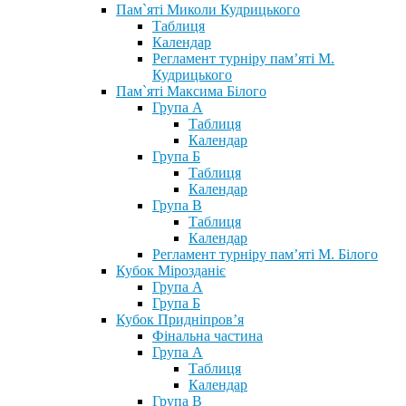
Пам`яті Миколи Кудрицького
Таблиця
Календар
Регламент турніру пам’яті М.
Кудрицького
Пам`яті Максима Білого
Група А
Таблиця
Календар
Група Б
Таблиця
Календар
Група В
Таблиця
Календар
Регламент турніру пам’яті М. Білого
Кубок Мірозданіє
Група А
Група Б
Кубок Придніпров’я
Фінальна частина
Група А
Таблиця
Календар
Група В