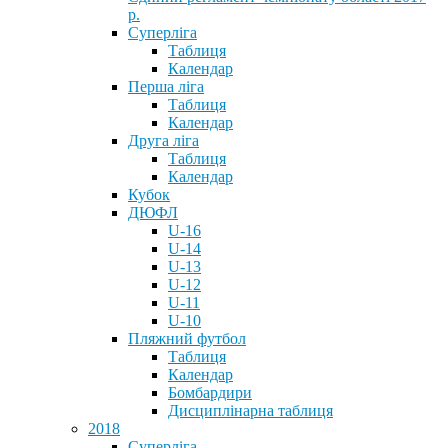
р.
Суперліга
Таблиця
Календар
Перша ліга
Таблиця
Календар
Друга ліга
Таблиця
Календар
Кубок
ДЮФЛ
U-16
U-14
U-13
U-12
U-11
U-10
Пляжний футбол
Таблиця
Календар
Бомбардири
Дисциплінарна таблиця
2018
Суперліга