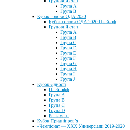
Груповий етап
Група А
Група В
Кубок голови ОДА 2020
Кубок голови ОДА 2020 Плей-оф
Груповий етап
Група A
Група B
Група C
Група D
Група E
Група F
Група G
Група H
Група I
Група J
Кубок Єдності
Плей-офф
Група А
Група В
Група С
Група D
Регламент
Кубок Придніпров’я
«Чемпіонат — ХХХ Универсіади 2019-2020