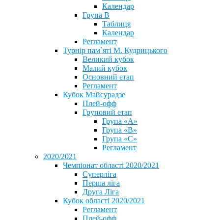
Календар
Група В
Таблиця
Календар
Регламент
Турнір пам`яті М. Кудрицького
Великий кубок
Малий кубок
Основний етап
Регламент
Кубок Майсурадзе
Плей-офф
Груповий етап
Група «А»
Група «B»
Група «C»
Регламент
2020/2021
Чемпіонат області 2020/2021
Суперліга
Перша ліга
Друга Ліга
Кубок області 2020/2021
Регламент
Плей-офф