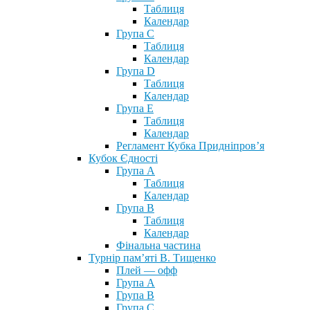
Таблиця
Календар
Група С
Таблиця
Календар
Група D
Таблиця
Календар
Група Е
Таблиця
Календар
Регламент Кубка Придніпров’я
Кубок Єдності
Група А
Таблиця
Календар
Група В
Таблиця
Календар
Фінальна частина
Турнір пам’яті В. Тищенко
Плей — офф
Група А
Група B
Група С