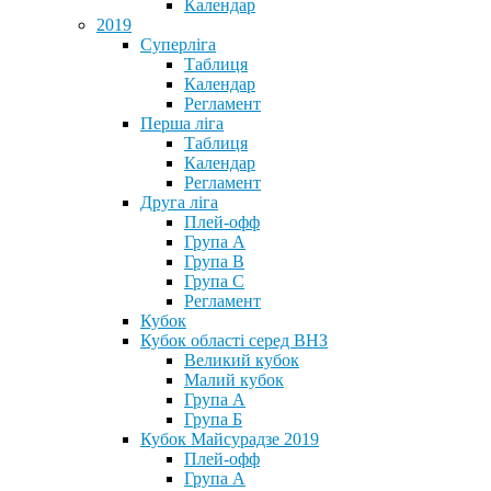
Календар
2019
Суперліга
Таблиця
Календар
Регламент
Перша ліга
Таблиця
Календар
Регламент
Друга ліга
Плей-офф
Група А
Група В
Група С
Регламент
Кубок
Кубок області серед ВНЗ
Великий кубок
Малий кубок
Група А
Група Б
Кубок Майсурадзе 2019
Плей-офф
Група А