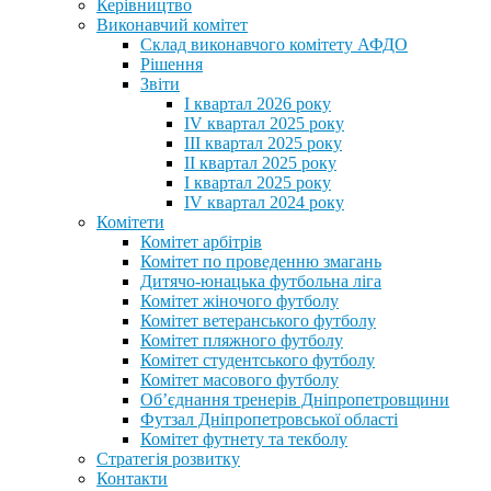
Керівництво
Виконавчий комітет
Склад виконавчого комітету АФДО
Рішення
Звіти
I квартал 2026 року
IV квартал 2025 року
III квартал 2025 року
II квартал 2025 року
I квартал 2025 року
IV квартал 2024 року
Комітети
Комітет арбітрів
Комітет по проведенню змагань
Дитячо-юнацька футбольна ліга
Комітет жіночого футболу
Комітет ветеранського футболу
Комітет пляжного футболу
Комітет студентського футболу
Комітет масового футболу
Обʼєднання тренерів Дніпропетровщини
Футзал Дніпропетровської області
Комітет футнету та текболу
Стратегія розвитку
Контакти