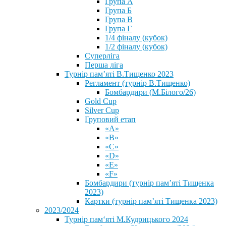
Група А
Група Б
Група В
Група Г
1/4 фіналу (кубок)
1/2 фіналу (кубок)
Суперліга
Перша ліга
Турнір пам’яті В.Тищенко 2023
Регламент (турнір В.Тищенко)
Бомбардири (М.Білого/26)
Gold Cup
Silver Cup
Груповий етап
«А»
«В»
«С»
«D»
«Е»
«F»
Бомбардири (турнір пам’яті Тищенка
2023)
Картки (турнір пам’яті Тищенка 2023)
2023/2024
⁨Турнір пам‘яті М.Кудрицького 2024