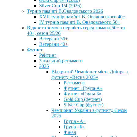
Gold Cup 1/4 (2026)
Silver Cup 1/4 (2026)
Турнір пам’яті В.Овадовського 2026
XVII турнір пам’яті В. Овадовського 40+
IV турнір пам’яті В. Овадовського 50+
Відкрита зимова першість серед команд 50+ та
40+, сезон 25/26
Ветерани 50+
Ветерани 40+
Футнет
Рейтинг
Загальний регламент
2025
Відкритий Чемпіонат міста Дніпра з
футнету «Весна 2025»
Регламент
Футнет «Група А»
Футнет «Група Б»
Gold Cup (футнет)
Silver Cup (футнет)
Чемпіонат України з футнету, Сезон
2025
Група «А»
Група «Б»
Фінал