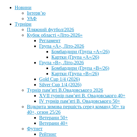
Новини
Інтерв’ю
УАФ
Турніри
Пляжний футбол/2026
Кубок області «Літо-2026»
Регламент
Група «А», Літо-2026
Бомбардири (Група «А»/26)
Картки (Група «А»/26)
Група «В», Літо-2026
Бомбардири (Група «В»/26)
Картки (Група «В»/26)
Gold Cup 1/4 (2026)
Silver Cup 1/4 (2026)
Турнір пам’яті В.Овадовського 2026
XVII турнір пам’яті В. Овадовського 40+
IV турнір пам’яті В. Овадовського 50+
Відкрита зимова першість серед команд 50+ та
40+, сезон 25/26
Ветерани 50+
Ветерани 40+
Футнет
Рейтинг