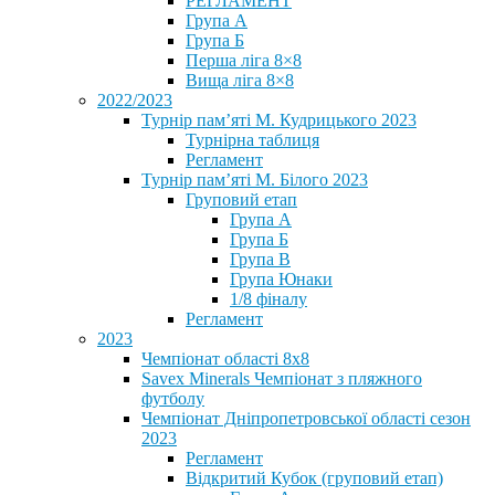
РЕГЛАМЕНТ
Група А
Група Б
Перша ліга 8×8
Вища ліга 8×8
2022/2023
Турнір пам’яті М. Кудрицького 2023
Турнірна таблиця
Регламент
Турнір пам’яті М. Білого 2023
Груповий етап
Група А
Група Б
Група В
Група Юнаки
1/8 фіналу
Регламент
2023
Чемпіонат області 8х8
Savex Minerals Чемпіонат з пляжного
футболу
Чемпіонат Дніпропетровської області сезон
2023
Регламент
Відкритий Кубок (груповий етап)