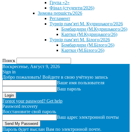
Група «2»
Фінал (студенти/2026)
⁨Зимова першість/2026⁩
Регламент
Турнір пам’яті М. Кудрицького/2026
Бомбардири (М.Кудрицького/26)
Картки (М.Кудрицького/26)
Турнір пам’яті М. Білого/2026
Бомбардири (М.Білого/26)
Картки (М.Білого/26)
Поиск
Воскресенье, Август 9, 2026
Sign in
Добро пожаловать! Войдите в свою учётную запись
Ваше имя пользователя
Ваш пароль
Forgot your password? Get help
Password recovery
Восстановите свой пароль
Ваш адрес электронной почты
Пароль будет выслан Вам по электронной почте.