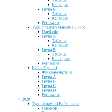
Таблиця
Календар
Група В
Таблиця
Календар
Регламент
Турнір пам’яті Максима Білого
Плей-офф
Група А
Таблиця
Календар
Група В
Таблица
Календарь
Регламент
Кубок Єдності
Фінальна частина
Група А
Група В
Група С
Група D
Регламент
2020
Турнир пам’яті В. Тищенка
Плей-оф