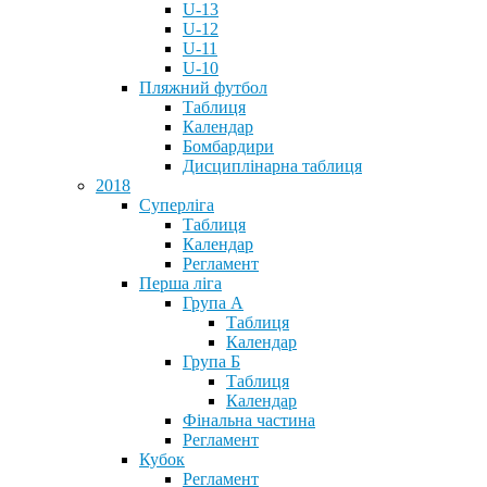
U-13
U-12
U-11
U-10
Пляжний футбол
Таблиця
Календар
Бомбардири
Дисциплінарна таблиця
2018
Суперліга
Таблиця
Календар
Регламент
Перша ліга
Група А
Таблиця
Календар
Група Б
Таблиця
Календар
Фінальна частина
Регламент
Кубок
Регламент