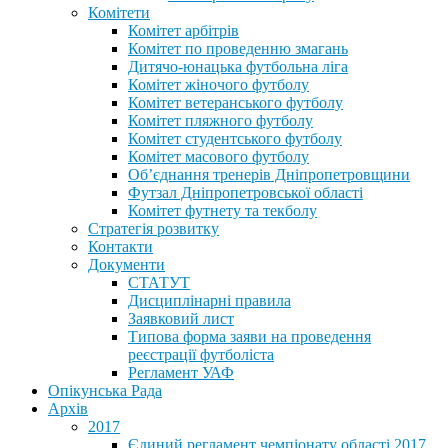
Комітети
Комітет арбітрів
Комітет по проведенню змагань
Дитячо-юнацька футбольна ліга
Комітет жіночого футболу
Комітет ветеранського футболу
Комітет пляжного футболу
Комітет студентського футболу
Комітет масового футболу
Обʼєднання тренерів Дніпропетровщини
Футзал Дніпропетровської області
Комітет футнету та текболу
Стратегія розвитку
Контакти
Документи
СТАТУТ
Дисциплінарні правила
Заявковий лист
Типова форма заяви на проведення
реєстрації футболіста
Регламент УАФ
Опікунська Рада
Архів
2017
Єдиний регламент чемпіонату області 2017