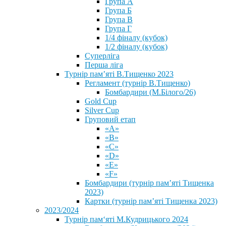
Група А
Група Б
Група В
Група Г
1/4 фіналу (кубок)
1/2 фіналу (кубок)
Суперліга
Перша ліга
Турнір пам’яті В.Тищенко 2023
Регламент (турнір В.Тищенко)
Бомбардири (М.Білого/26)
Gold Cup
Silver Cup
Груповий етап
«А»
«В»
«С»
«D»
«Е»
«F»
Бомбардири (турнір пам’яті Тищенка
2023)
Картки (турнір пам’яті Тищенка 2023)
2023/2024
⁨Турнір пам‘яті М.Кудрицького 2024