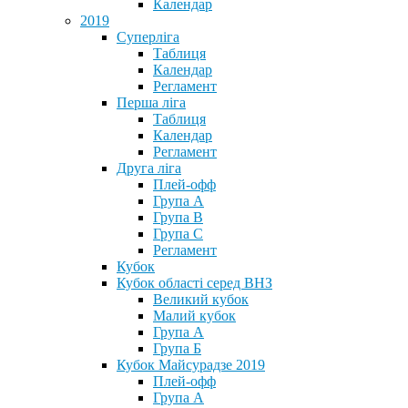
Календар
2019
Суперліга
Таблиця
Календар
Регламент
Перша ліга
Таблиця
Календар
Регламент
Друга ліга
Плей-офф
Група А
Група В
Група С
Регламент
Кубок
Кубок області серед ВНЗ
Великий кубок
Малий кубок
Група А
Група Б
Кубок Майсурадзе 2019
Плей-офф
Група А