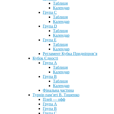
Таблиця
Календар
Група С
Таблиця
Календар
Група D
Таблиця
Календар
Група Е
Таблиця
Календар
Регламент Кубка Придніпров’я
Кубок Єдності
Група А
Таблиця
Календар
Група В
Таблиця
Календар
Фінальна частина
Турнір пам’яті В. Тищенко
Плей — офф
Група А
Група B
Група С