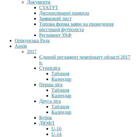
Документи
СТАТУТ
Дисциплінарні правила
Заявковий лист
Типова форма заяви на проведення
реєстрації футболіста
Регламент УАФ
Опікунська Рада
Архів
2017
Єдиний регламент чемпіонату області 2017
р.
Суперліга
Таблиця
Календар
Перша ліга
Таблиця
Календар
Друга ліга
Таблиця
Календар
Кубок
ДЮФЛ
U-16
U-14