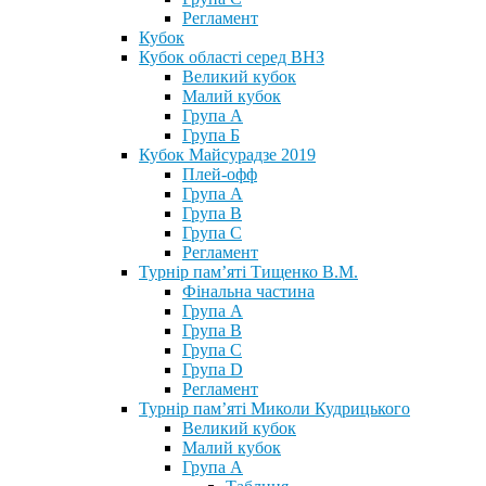
Регламент
Кубок
Кубок області серед ВНЗ
Великий кубок
Малий кубок
Група А
Група Б
Кубок Майсурадзе 2019
Плей-офф
Група А
Група В
Група С
Регламент
Турнір пам’яті Тищенко В.М.
Фінальна частина
Група А
Група В
Група С
Група D
Регламент
Турнір пам’яті Миколи Кудрицького
Великий кубок
Малий кубок
Група А