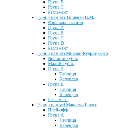
Група В
Група С
Регламент
Турнір пам’яті Тищенко В.М.
Фінальна частина
Група А
Група В
Група С
Група D
Регламент
Турнір пам’яті Миколи Кудрицького
Великий кубок
Малий кубок
Група А
Таблиця
Календар
Група В
Таблиця
Календар
Регламент
Турнір пам’яті Максима Білого
Плей-офф
Група А
Таблиця
Календар