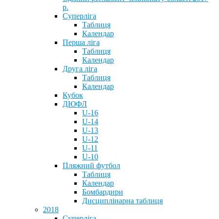
р.
Суперліга
Таблиця
Календар
Перша ліга
Таблиця
Календар
Друга ліга
Таблиця
Календар
Кубок
ДЮФЛ
U-16
U-14
U-13
U-12
U-11
U-10
Пляжний футбол
Таблиця
Календар
Бомбардири
Дисциплінарна таблиця
2018
Суперліга