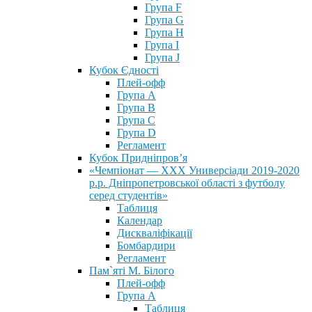
Група F
Група G
Група H
Група I
Група J
Кубок Єдності
Плей-офф
Група А
Група В
Група С
Група D
Регламент
Кубок Придніпров’я
«Чемпіонат — ХХХ Универсіади 2019-2020
р.р. Дніпропетровської області з футболу
серед студентів»
Таблиця
Календар
Дискваліфікації
Бомбардири
Регламент
Пам`яті М. Білого
Плей-офф
Група А
Таблиця