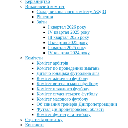
Керівництво
Виконавчий комітет
Склад виконавчого комітету АФДО
Рішення
Звіти
I квартал 2026 року
IV квартал 2025 року
III квартал 2025 року
II квартал 2025 року
I квартал 2025 року
IV квартал 2024 року
Комітети
Комітет арбітрів
Комітет по проведенню змагань
Дитячо-юнацька футбольна ліга
Комітет жіночого футболу
Комітет ветеранського футболу
Комітет пляжного футболу
Комітет студентського футболу
Комітет масового футболу
Обʼєднання тренерів Дніпропетровщини
Футзал Дніпропетровської області
Комітет футнету та текболу
Стратегія розвитку
Контакти