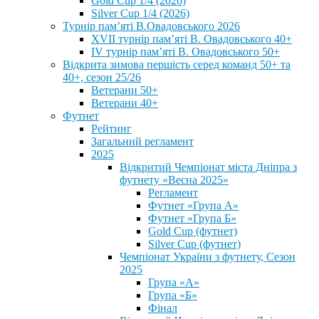
Gold Cup 1/4 (2026)
Silver Cup 1/4 (2026)
Турнір пам’яті В.Овадовського 2026
XVII турнір пам’яті В. Овадовського 40+
IV турнір пам’яті В. Овадовського 50+
Відкрита зимова першість серед команд 50+ та
40+, сезон 25/26
Ветерани 50+
Ветерани 40+
Футнет
Рейтинг
Загальний регламент
2025
Відкритий Чемпіонат міста Дніпра з
футнету «Весна 2025»
Регламент
Футнет «Група А»
Футнет «Група Б»
Gold Cup (футнет)
Silver Cup (футнет)
Чемпіонат України з футнету, Сезон
2025
Група «А»
Група «Б»
Фінал