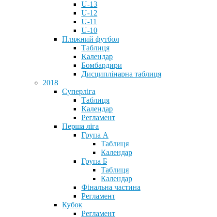
U-13
U-12
U-11
U-10
Пляжний футбол
Таблиця
Календар
Бомбардири
Дисциплінарна таблиця
2018
Суперліга
Таблиця
Календар
Регламент
Перша ліга
Група А
Таблиця
Календар
Група Б
Таблиця
Календар
Фінальна частина
Регламент
Кубок
Регламент