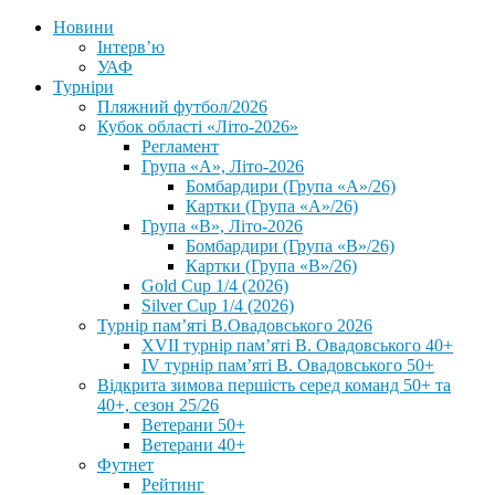
Новини
Інтерв’ю
УАФ
Турніри
Пляжний футбол/2026
Кубок області «Літо-2026»
Регламент
Група «А», Літо-2026
Бомбардири (Група «А»/26)
Картки (Група «А»/26)
Група «В», Літо-2026
Бомбардири (Група «В»/26)
Картки (Група «В»/26)
Gold Cup 1/4 (2026)
Silver Cup 1/4 (2026)
Турнір пам’яті В.Овадовського 2026
XVII турнір пам’яті В. Овадовського 40+
IV турнір пам’яті В. Овадовського 50+
Відкрита зимова першість серед команд 50+ та
40+, сезон 25/26
Ветерани 50+
Ветерани 40+
Футнет
Рейтинг