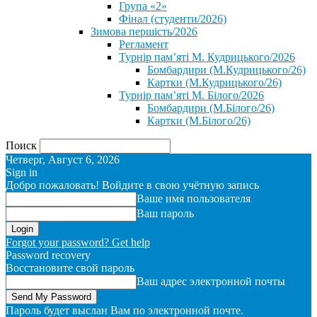
Група «2»
Фінал (студенти/2026)
⁨Зимова першість/2026⁩
Регламент
Турнір пам’яті М. Кудрицького/2026
Бомбардири (М.Кудрицького/26)
Картки (М.Кудрицького/26)
Турнір пам’яті М. Білого/2026
Бомбардири (М.Білого/26)
Картки (М.Білого/26)
Поиск
Четверг, Август 6, 2026
Sign in
Добро пожаловать! Войдите в свою учётную запись
Ваше имя пользователя
Ваш пароль
Forgot your password? Get help
Password recovery
Восстановите свой пароль
Ваш адрес электронной почты
Пароль будет выслан Вам по электронной почте.