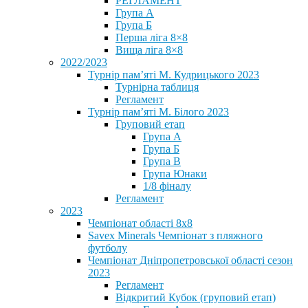
РЕГЛАМЕНТ
Група А
Група Б
Перша ліга 8×8
Вища ліга 8×8
2022/2023
Турнір пам’яті М. Кудрицького 2023
Турнірна таблиця
Регламент
Турнір пам’яті М. Білого 2023
Груповий етап
Група А
Група Б
Група В
Група Юнаки
1/8 фіналу
Регламент
2023
Чемпіонат області 8х8
Savex Minerals Чемпіонат з пляжного
футболу
Чемпіонат Дніпропетровської області сезон
2023
Регламент
Відкритий Кубок (груповий етап)