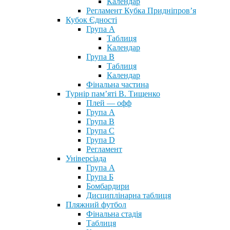
Календар
Регламент Кубка Придніпров’я
Кубок Єдності
Група А
Таблиця
Календар
Група В
Таблиця
Календар
Фінальна частина
Турнір пам’яті В. Тищенко
Плей — офф
Група А
Група B
Група С
Група D
Регламент
Універсіада
Група А
Група Б
Бомбардири
Дисциплінарна таблиця
Пляжний футбол
Фінальна стадія
Таблиця