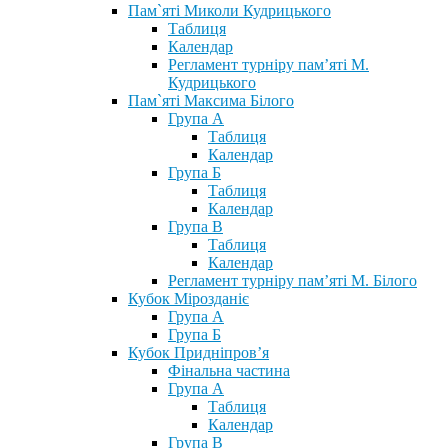
Пам`яті Миколи Кудрицького
Таблиця
Календар
Регламент турніру пам’яті М.
Кудрицького
Пам`яті Максима Білого
Група А
Таблиця
Календар
Група Б
Таблиця
Календар
Група В
Таблиця
Календар
Регламент турніру пам’яті М. Білого
Кубок Мірозданіє
Група А
Група Б
Кубок Придніпров’я
Фінальна частина
Група А
Таблиця
Календар
Група В