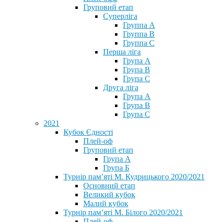
Груповий етап
Суперліга
Группа A
Группа B
Группа C
Перша ліга
Група A
Група B
Група C
Друга ліга
Група A
Група B
Група C
2021
Кубок Єдності
Плей-оф
Груповий етап
Група А
Група Б
Турнір пам’яті М. Кудрицького 2020/2021
Основний етап
Великий кубок
Малий кубок
Турнір пам’яті М. Білого 2020/2021
Плей-оф