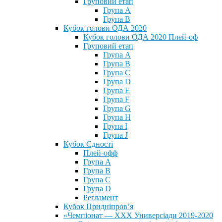
Груповий етап
Група А
Група В
Кубок голови ОДА 2020
Кубок голови ОДА 2020 Плей-оф
Груповий етап
Група A
Група B
Група C
Група D
Група E
Група F
Група G
Група H
Група I
Група J
Кубок Єдності
Плей-офф
Група А
Група В
Група С
Група D
Регламент
Кубок Придніпров’я
«Чемпіонат — ХХХ Универсіади 2019-2020