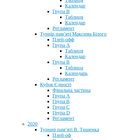
Таблиця
Календар
Група В
Таблиця
Календар
Регламент
Турнір пам’яті Максима Білого
Плей-офф
Група А
Таблиця
Календар
Група В
Таблица
Календарь
Регламент
Кубок Єдності
Фінальна частина
Група А
Група В
Група С
Група D
Регламент
2020
Турнир пам’яті В. Тищенка
Плей-оф