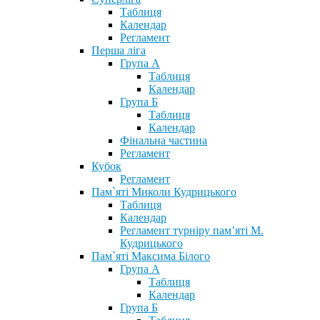
Таблиця
Календар
Регламент
Перша ліга
Група А
Таблиця
Календар
Група Б
Таблиця
Календар
Фінальна частина
Регламент
Кубок
Регламент
Пам`яті Миколи Кудрицького
Таблиця
Календар
Регламент турніру пам’яті М.
Кудрицького
Пам`яті Максима Білого
Група А
Таблиця
Календар
Група Б