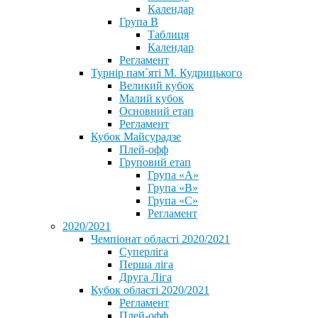
Календар
Група В
Таблиця
Календар
Регламент
Турнір пам`яті М. Кудрицького
Великий кубок
Малий кубок
Основний етап
Регламент
Кубок Майсурадзе
Плей-офф
Груповий етап
Група «А»
Група «B»
Група «C»
Регламент
2020/2021
Чемпіонат області 2020/2021
Суперліга
Перша ліга
Друга Ліга
Кубок області 2020/2021
Регламент
Плей-офф