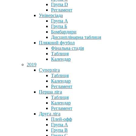
Група D
Регламент
Універсіада
Група А
Група Б
Бомбардири
Дисциплінарна таблиця
Пляжний футбол
Фінальна стадія
Таблиця
Календар
2019
Суперліга
Таблиця
Календар
Регламент
Перша ліга
Таблиця
Календар
Регламент
Друга ліга
Плей-офф
Група А
Група В
Група С