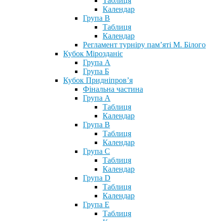
Таблиця
Календар
Група В
Таблиця
Календар
Регламент турніру пам’яті М. Білого
Кубок Мірозданіє
Група А
Група Б
Кубок Придніпров’я
Фінальна частина
Група А
Таблиця
Календар
Група В
Таблиця
Календар
Група С
Таблиця
Календар
Група D
Таблиця
Календар
Група Е
Таблиця