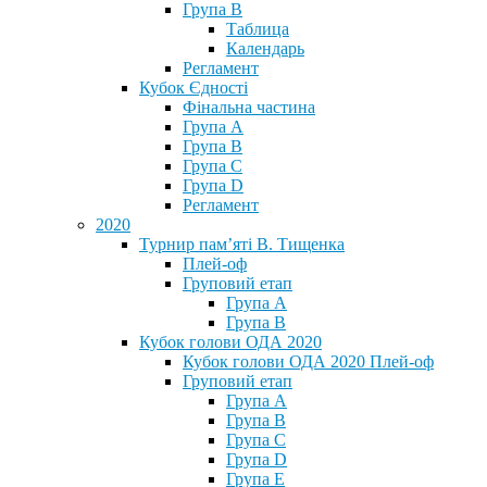
Група В
Таблица
Календарь
Регламент
Кубок Єдності
Фінальна частина
Група А
Група В
Група С
Група D
Регламент
2020
Турнир пам’яті В. Тищенка
Плей-оф
Груповий етап
Група А
Група В
Кубок голови ОДА 2020
Кубок голови ОДА 2020 Плей-оф
Груповий етап
Група A
Група B
Група C
Група D
Група E