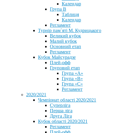
Календар
Група В
Таблиця
Календар
Регламент
Турнір пам`яті М. Кудрицького
Великий кубок
Малий кубок
Основний етап
Регламент
Кубок Майсурадзе
Плей-офф
Груповий етап
Група «А»
Група «B»
Група «C»
Регламент
2020/2021
Чемпіонат області 2020/2021
Суперліга
Перша ліга
Друга Ліга
Кубок області 2020/2021
Регламент
Плей-офф