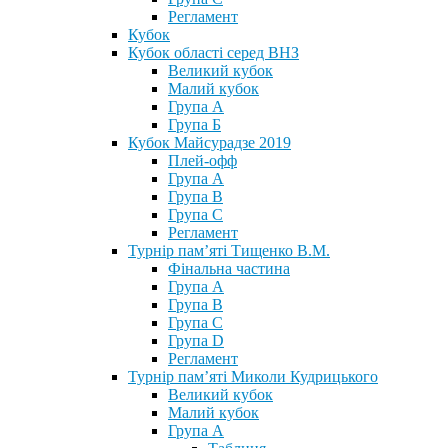
Регламент
Кубок
Кубок області серед ВНЗ
Великий кубок
Малий кубок
Група А
Група Б
Кубок Майсурадзе 2019
Плей-офф
Група А
Група В
Група С
Регламент
Турнір пам’яті Тищенко В.М.
Фінальна частина
Група А
Група В
Група С
Група D
Регламент
Турнір пам’яті Миколи Кудрицького
Великий кубок
Малий кубок
Група А