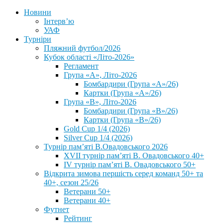
Новини
Інтерв’ю
УАФ
Турніри
Пляжний футбол/2026
Кубок області «Літо-2026»
Регламент
Група «А», Літо-2026
Бомбардири (Група «А»/26)
Картки (Група «А»/26)
Група «В», Літо-2026
Бомбардири (Група «В»/26)
Картки (Група «В»/26)
Gold Cup 1/4 (2026)
Silver Cup 1/4 (2026)
Турнір пам’яті В.Овадовського 2026
XVII турнір пам’яті В. Овадовського 40+
IV турнір пам’яті В. Овадовського 50+
Відкрита зимова першість серед команд 50+ та
40+, сезон 25/26
Ветерани 50+
Ветерани 40+
Футнет
Рейтинг