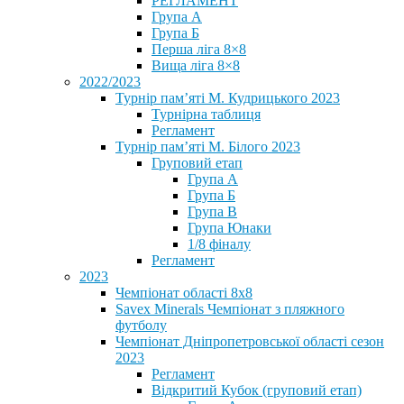
РЕГЛАМЕНТ
Група А
Група Б
Перша ліга 8×8
Вища ліга 8×8
2022/2023
Турнір пам’яті М. Кудрицького 2023
Турнірна таблиця
Регламент
Турнір пам’яті М. Білого 2023
Груповий етап
Група А
Група Б
Група В
Група Юнаки
1/8 фіналу
Регламент
2023
Чемпіонат області 8х8
Savex Minerals Чемпіонат з пляжного
футболу
Чемпіонат Дніпропетровської області сезон
2023
Регламент
Відкритий Кубок (груповий етап)