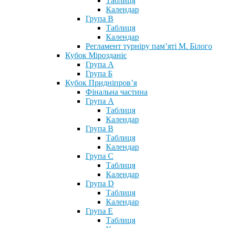
Таблиця
Календар
Група В
Таблиця
Календар
Регламент турніру пам’яті М. Білого
Кубок Мірозданіє
Група А
Група Б
Кубок Придніпров’я
Фінальна частина
Група А
Таблиця
Календар
Група В
Таблиця
Календар
Група С
Таблиця
Календар
Група D
Таблиця
Календар
Група Е
Таблиця