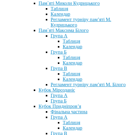
Пам`яті Миколи Кудрицького
Таблиця
Календар
Регламент турніру пам’яті М.
Кудрицького
Пам`яті Максима Білого
Група А
Таблиця
Календар
Група Б
Таблиця
Календар
Група В
Таблиця
Календар
Регламент турніру пам’яті М. Білого
Кубок Мірозданіє
Група А
Група Б
Кубок Придніпров’я
Фінальна частина
Група А
Таблиця
Календар
Група В