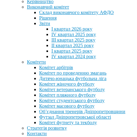
Керівництво
Виконавчий комітет
Склад виконавчого комітету АФДО
Рішення
Звіти
I квартал 2026 року
IV квартал 2025 року
III квартал 2025 року
II квартал 2025 року
I квартал 2025 року
IV квартал 2024 року
Комітети
Комітет арбітрів
Комітет по проведенню змагань
Дитячо-юнацька футбольна ліга
Комітет жіночого футболу
Комітет ветеранського футболу
Комітет пляжного футболу
Комітет студентського футболу
Комітет масового футболу
Обʼєднання тренерів Дніпропетровщини
Футзал Дніпропетровської області
Комітет футнету та текболу
Стратегія розвитку
Контакти