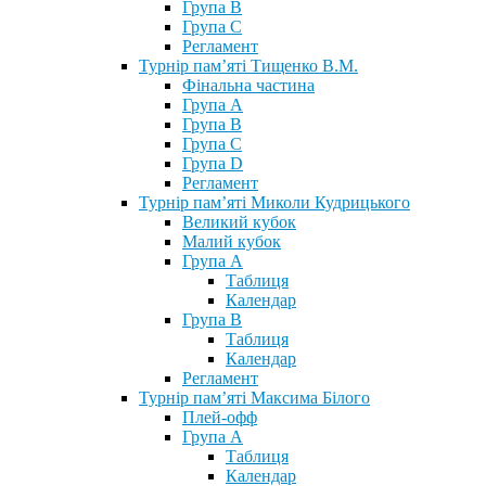
Група В
Група С
Регламент
Турнір пам’яті Тищенко В.М.
Фінальна частина
Група А
Група В
Група С
Група D
Регламент
Турнір пам’яті Миколи Кудрицького
Великий кубок
Малий кубок
Група А
Таблиця
Календар
Група В
Таблиця
Календар
Регламент
Турнір пам’яті Максима Білого
Плей-офф
Група А
Таблиця
Календар