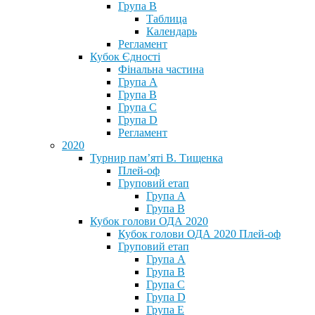
Група В
Таблица
Календарь
Регламент
Кубок Єдності
Фінальна частина
Група А
Група В
Група С
Група D
Регламент
2020
Турнир пам’яті В. Тищенка
Плей-оф
Груповий етап
Група А
Група В
Кубок голови ОДА 2020
Кубок голови ОДА 2020 Плей-оф
Груповий етап
Група A
Група B
Група C
Група D
Група E