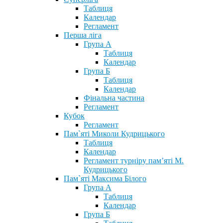
Таблиця
Календар
Регламент
Перша ліга
Група А
Таблиця
Календар
Група Б
Таблиця
Календар
Фінальна частина
Регламент
Кубок
Регламент
Пам`яті Миколи Кудрицького
Таблиця
Календар
Регламент турніру пам’яті М.
Кудрицького
Пам`яті Максима Білого
Група А
Таблиця
Календар
Група Б