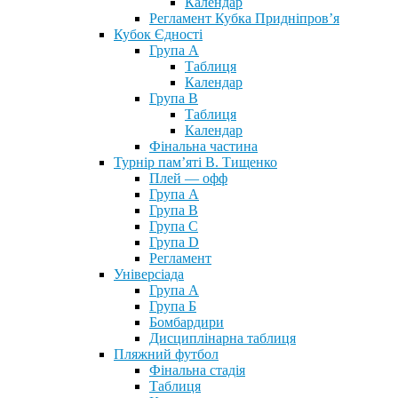
Календар
Регламент Кубка Придніпров’я
Кубок Єдності
Група А
Таблиця
Календар
Група В
Таблиця
Календар
Фінальна частина
Турнір пам’яті В. Тищенко
Плей — офф
Група А
Група B
Група С
Група D
Регламент
Універсіада
Група А
Група Б
Бомбардири
Дисциплінарна таблиця
Пляжний футбол
Фінальна стадія
Таблиця