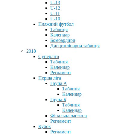
U-13
U-12
U-11
U-10
Пляжний футбол
Таблиця
Календар
Бомбардири
Дисциплінарна таблиця
2018
Суперліга
Таблиця
Календар
Регламент
Перша ліга
Група А
Таблиця
Календар
Група Б
Таблиця
Календар
Фінальна частина
Регламент
Кубок
Регламент