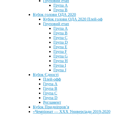
Груповий етап
Група А
Група В
Кубок голови ОДА 2020
Кубок голови ОДА 2020 Плей-оф
Груповий етап
Група A
Група B
Група C
Група D
Група E
Група F
Група G
Група H
Група I
Група J
Кубок Єдності
Плей-офф
Група А
Група В
Група С
Група D
Регламент
Кубок Придніпров’я
«Чемпіонат — ХХХ Универсіади 2019-2020