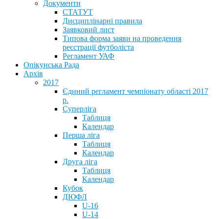
Документи
СТАТУТ
Дисциплінарні правила
Заявковий лист
Типова форма заяви на проведення
реєстрації футболіста
Регламент УАФ
Опікунська Рада
Архів
2017
Єдиний регламент чемпіонату області 2017
р.
Суперліга
Таблиця
Календар
Перша ліга
Таблиця
Календар
Друга ліга
Таблиця
Календар
Кубок
ДЮФЛ
U-16
U-14