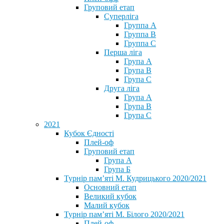
Груповий етап
Суперліга
Группа A
Группа B
Группа C
Перша ліга
Група A
Група B
Група C
Друга ліга
Група A
Група B
Група C
2021
Кубок Єдності
Плей-оф
Груповий етап
Група А
Група Б
Турнір пам’яті М. Кудрицького 2020/2021
Основний етап
Великий кубок
Малий кубок
Турнір пам’яті М. Білого 2020/2021
Плей-оф