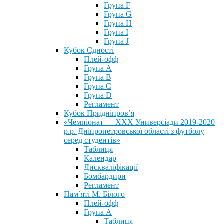
Група F
Група G
Група H
Група I
Група J
Кубок Єдності
Плей-офф
Група А
Група В
Група С
Група D
Регламент
Кубок Придніпров’я
«Чемпіонат — ХХХ Универсіади 2019-2020
р.р. Дніпропетровської області з футболу
серед студентів»
Таблиця
Календар
Дискваліфікації
Бомбардири
Регламент
Пам`яті М. Білого
Плей-офф
Група А
Таблиця