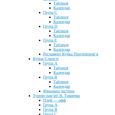
Таблиця
Календар
Група С
Таблиця
Календар
Група D
Таблиця
Календар
Група Е
Таблиця
Календар
Регламент Кубка Придніпров’я
Кубок Єдності
Група А
Таблиця
Календар
Група В
Таблиця
Календар
Фінальна частина
Турнір пам’яті В. Тищенко
Плей — офф
Група А
Група B
Група С