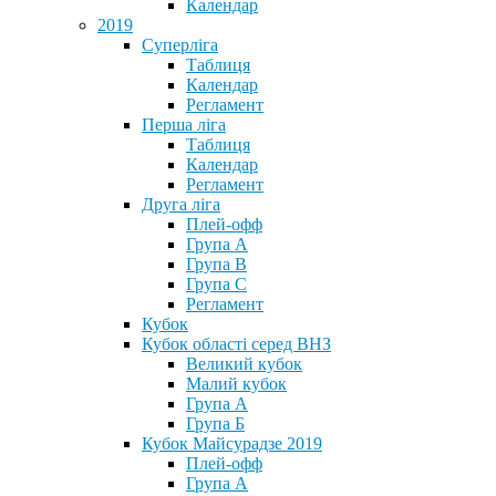
Календар
2019
Суперліга
Таблиця
Календар
Регламент
Перша ліга
Таблиця
Календар
Регламент
Друга ліга
Плей-офф
Група А
Група В
Група С
Регламент
Кубок
Кубок області серед ВНЗ
Великий кубок
Малий кубок
Група А
Група Б
Кубок Майсурадзе 2019
Плей-офф
Група А