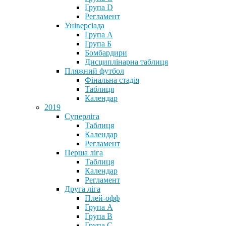
Група D
Регламент
Універсіада
Група А
Група Б
Бомбардири
Дисциплінарна таблиця
Пляжний футбол
Фінальна стадія
Таблиця
Календар
2019
Суперліга
Таблиця
Календар
Регламент
Перша ліга
Таблиця
Календар
Регламент
Друга ліга
Плей-офф
Група А
Група В
Група С