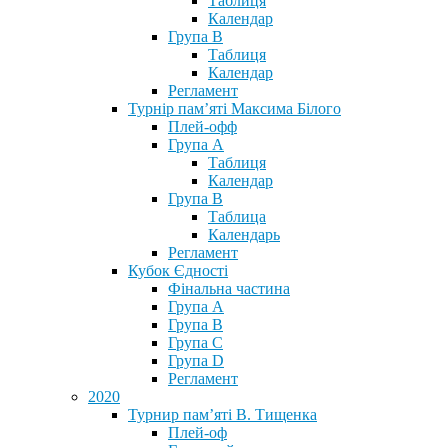
Таблиця
Календар
Група В
Таблиця
Календар
Регламент
Турнір пам’яті Максима Білого
Плей-офф
Група А
Таблиця
Календар
Група В
Таблица
Календарь
Регламент
Кубок Єдності
Фінальна частина
Група А
Група В
Група С
Група D
Регламент
2020
Турнир пам’яті В. Тищенка
Плей-оф