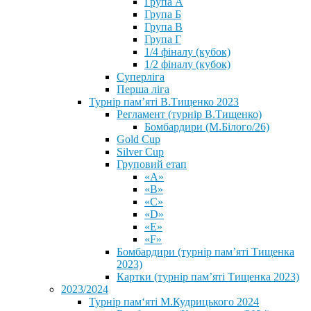
Група А
Група Б
Група В
Група Г
1/4 фіналу (кубок)
1/2 фіналу (кубок)
Суперліга
Перша ліга
Турнір пам’яті В.Тищенко 2023
Регламент (турнір В.Тищенко)
Бомбардири (М.Білого/26)
Gold Cup
Silver Cup
Груповий етап
«А»
«В»
«С»
«D»
«Е»
«F»
Бомбардири (турнір пам’яті Тищенка
2023)
Картки (турнір пам’яті Тищенка 2023)
2023/2024
⁨Турнір пам‘яті М.Кудрицького 2024