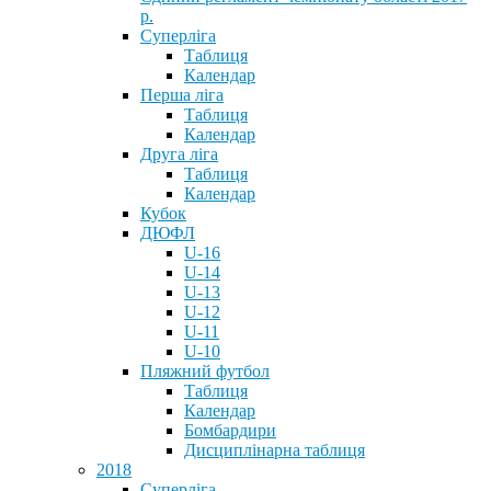
р.
Суперліга
Таблиця
Календар
Перша ліга
Таблиця
Календар
Друга ліга
Таблиця
Календар
Кубок
ДЮФЛ
U-16
U-14
U-13
U-12
U-11
U-10
Пляжний футбол
Таблиця
Календар
Бомбардири
Дисциплінарна таблиця
2018
Суперліга