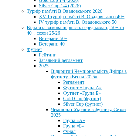
Gold Cup 1/4 (2026)
Silver Cup 1/4 (2026)
Турнір пам’яті В.Овадовського 2026
XVII турнір пам’яті В. Овадовського 40+
IV турнір пам’яті В. Овадовського 50+
Відкрита зимова першість серед команд 50+ та
40+, сезон 25/26
Ветерани 50+
Ветерани 40+
Футнет
Рейтинг
Загальний регламент
2025
Відкритий Чемпіонат міста Дніпра з
футнету «Весна 2025»
Регламент
Футнет «Група А»
Футнет «Група Б»
Gold Cup (футнет)
Silver Cup (футнет)
Чемпіонат України з футнету, Сезон
2025
Група «А»
Група «Б»
Фінал