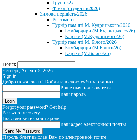
Група «2»
Фінал (студенти/2026)
⁨Зимова першість/2026⁩
Регламент
Турнір пам’яті М. Кудрицького/2026
Бомбардири (М.Кудрицького/26)
Картки (М.Кудрицького/26)
Турнір пам’яті М. Білого/2026
Бомбардири (М.Білого/26)
Картки (М.Білого/26)
Поиск
Четверг, Август 6, 2026
Sign in
Добро пожаловать! Войдите в свою учётную запись
Ваше имя пользователя
Ваш пароль
Forgot your password? Get help
Password recovery
Восстановите свой пароль
Ваш адрес электронной почты
Пароль будет выслан Вам по электронной почте.