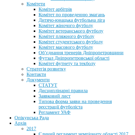
Комітети
Комітет арбітрів
Комітет по проведенню змагань
Дитячо-юнацька футбольна ліга
Комітет жіночого футболу
Комітет ветеранського футболу
Комітет пляжного футболу
Комітет студентського футболу
Комітет масового футболу
Обʼєднання тренерів Дніпропетровщини
Футзал Дніпропетровської області
Комітет футнету та текболу
Стратегія розвитку
Контакти
Документи
СТАТУТ
Дисциплінарні правила
Заявковий лист
Типова форма заяви на проведення
реєстрації футболіста
Регламент УАФ
Опікунська Рада
Архів
2017
Єдиний регламент чемпіонату області 2017