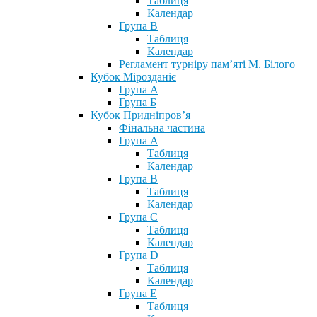
Таблиця
Календар
Група В
Таблиця
Календар
Регламент турніру пам’яті М. Білого
Кубок Мірозданіє
Група А
Група Б
Кубок Придніпров’я
Фінальна частина
Група А
Таблиця
Календар
Група В
Таблиця
Календар
Група С
Таблиця
Календар
Група D
Таблиця
Календар
Група Е
Таблиця