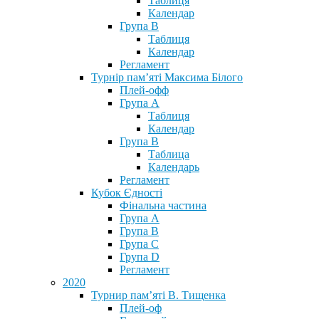
Таблиця
Календар
Група В
Таблиця
Календар
Регламент
Турнір пам’яті Максима Білого
Плей-офф
Група А
Таблиця
Календар
Група В
Таблица
Календарь
Регламент
Кубок Єдності
Фінальна частина
Група А
Група В
Група С
Група D
Регламент
2020
Турнир пам’яті В. Тищенка
Плей-оф