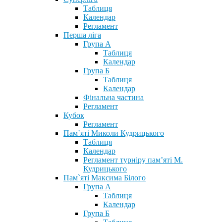
Таблиця
Календар
Регламент
Перша ліга
Група А
Таблиця
Календар
Група Б
Таблиця
Календар
Фінальна частина
Регламент
Кубок
Регламент
Пам`яті Миколи Кудрицького
Таблиця
Календар
Регламент турніру пам’яті М.
Кудрицького
Пам`яті Максима Білого
Група А
Таблиця
Календар
Група Б