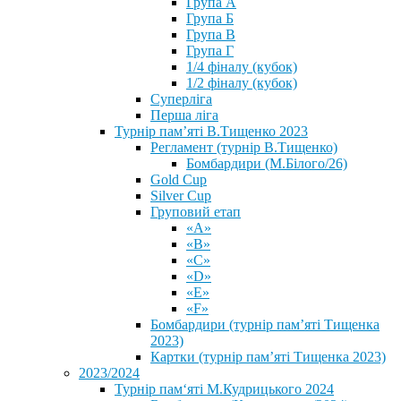
Група А
Група Б
Група В
Група Г
1/4 фіналу (кубок)
1/2 фіналу (кубок)
Суперліга
Перша ліга
Турнір пам’яті В.Тищенко 2023
Регламент (турнір В.Тищенко)
Бомбардири (М.Білого/26)
Gold Cup
Silver Cup
Груповий етап
«А»
«В»
«С»
«D»
«Е»
«F»
Бомбардири (турнір пам’яті Тищенка
2023)
Картки (турнір пам’яті Тищенка 2023)
2023/2024
⁨Турнір пам‘яті М.Кудрицького 2024