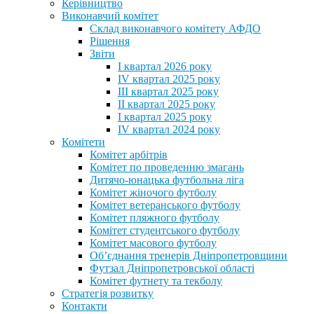
Керівництво
Виконавчий комітет
Склад виконавчого комітету АФДО
Рішення
Звіти
I квартал 2026 року
IV квартал 2025 року
III квартал 2025 року
II квартал 2025 року
I квартал 2025 року
IV квартал 2024 року
Комітети
Комітет арбітрів
Комітет по проведенню змагань
Дитячо-юнацька футбольна ліга
Комітет жіночого футболу
Комітет ветеранського футболу
Комітет пляжного футболу
Комітет студентського футболу
Комітет масового футболу
Обʼєднання тренерів Дніпропетровщини
Футзал Дніпропетровської області
Комітет футнету та текболу
Стратегія розвитку
Контакти