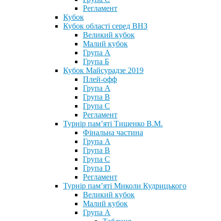
Регламент
Кубок
Кубок області серед ВНЗ
Великий кубок
Малий кубок
Група А
Група Б
Кубок Майсурадзе 2019
Плей-офф
Група А
Група В
Група С
Регламент
Турнір пам’яті Тищенко В.М.
Фінальна частина
Група А
Група В
Група С
Група D
Регламент
Турнір пам’яті Миколи Кудрицького
Великий кубок
Малий кубок
Група А