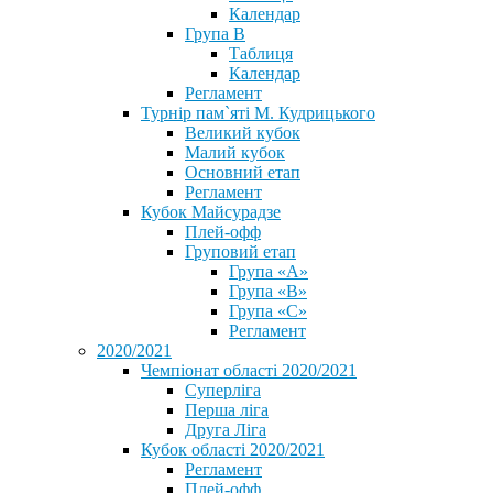
Календар
Група В
Таблиця
Календар
Регламент
Турнір пам`яті М. Кудрицького
Великий кубок
Малий кубок
Основний етап
Регламент
Кубок Майсурадзе
Плей-офф
Груповий етап
Група «А»
Група «B»
Група «C»
Регламент
2020/2021
Чемпіонат області 2020/2021
Суперліга
Перша ліга
Друга Ліга
Кубок області 2020/2021
Регламент
Плей-офф