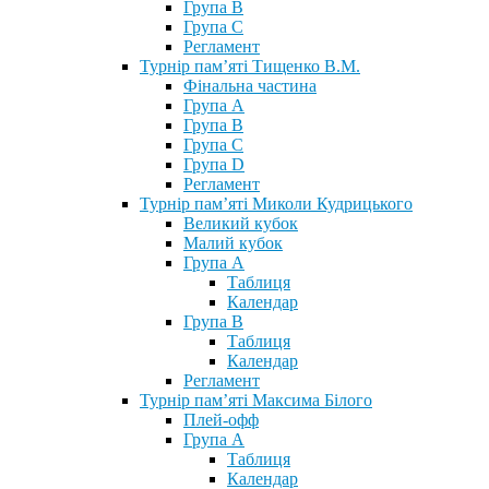
Група В
Група С
Регламент
Турнір пам’яті Тищенко В.М.
Фінальна частина
Група А
Група В
Група С
Група D
Регламент
Турнір пам’яті Миколи Кудрицького
Великий кубок
Малий кубок
Група А
Таблиця
Календар
Група В
Таблиця
Календар
Регламент
Турнір пам’яті Максима Білого
Плей-офф
Група А
Таблиця
Календар