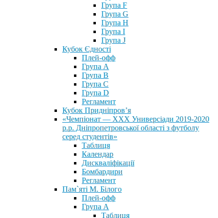
Група F
Група G
Група H
Група I
Група J
Кубок Єдності
Плей-офф
Група А
Група В
Група С
Група D
Регламент
Кубок Придніпров’я
«Чемпіонат — ХХХ Универсіади 2019-2020
р.р. Дніпропетровської області з футболу
серед студентів»
Таблиця
Календар
Дискваліфікації
Бомбардири
Регламент
Пам`яті М. Білого
Плей-офф
Група А
Таблиця