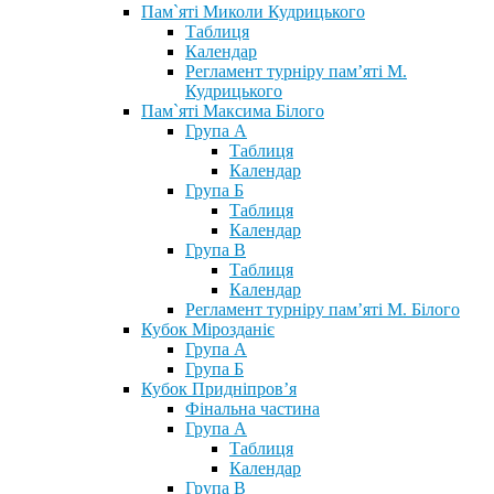
Пам`яті Миколи Кудрицького
Таблиця
Календар
Регламент турніру пам’яті М.
Кудрицького
Пам`яті Максима Білого
Група А
Таблиця
Календар
Група Б
Таблиця
Календар
Група В
Таблиця
Календар
Регламент турніру пам’яті М. Білого
Кубок Мірозданіє
Група А
Група Б
Кубок Придніпров’я
Фінальна частина
Група А
Таблиця
Календар
Група В