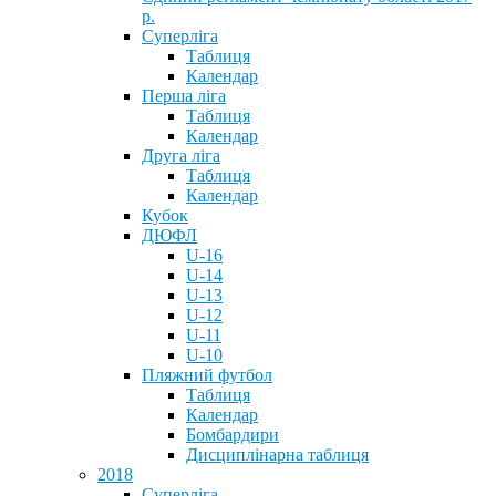
р.
Суперліга
Таблиця
Календар
Перша ліга
Таблиця
Календар
Друга ліга
Таблиця
Календар
Кубок
ДЮФЛ
U-16
U-14
U-13
U-12
U-11
U-10
Пляжний футбол
Таблиця
Календар
Бомбардири
Дисциплінарна таблиця
2018
Суперліга