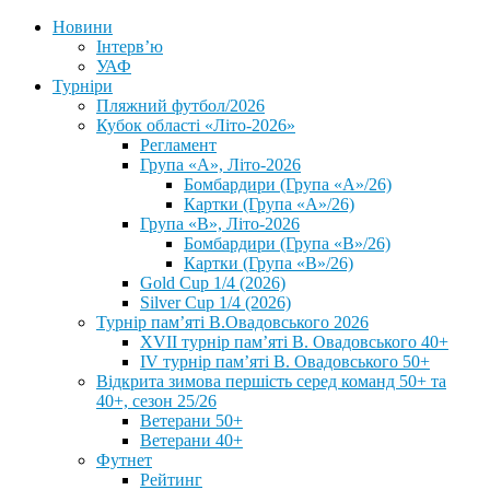
Новини
Інтерв’ю
УАФ
Турніри
Пляжний футбол/2026
Кубок області «Літо-2026»
Регламент
Група «А», Літо-2026
Бомбардири (Група «А»/26)
Картки (Група «А»/26)
Група «В», Літо-2026
Бомбардири (Група «В»/26)
Картки (Група «В»/26)
Gold Cup 1/4 (2026)
Silver Cup 1/4 (2026)
Турнір пам’яті В.Овадовського 2026
XVII турнір пам’яті В. Овадовського 40+
IV турнір пам’яті В. Овадовського 50+
Відкрита зимова першість серед команд 50+ та
40+, сезон 25/26
Ветерани 50+
Ветерани 40+
Футнет
Рейтинг