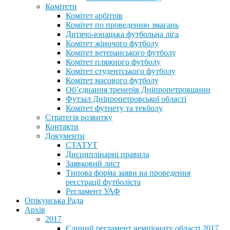
Комітети
Комітет арбітрів
Комітет по проведенню змагань
Дитячо-юнацька футбольна ліга
Комітет жіночого футболу
Комітет ветеранського футболу
Комітет пляжного футболу
Комітет студентського футболу
Комітет масового футболу
Обʼєднання тренерів Дніпропетровщини
Футзал Дніпропетровської області
Комітет футнету та текболу
Стратегія розвитку
Контакти
Документи
СТАТУТ
Дисциплінарні правила
Заявковий лист
Типова форма заяви на проведення
реєстрації футболіста
Регламент УАФ
Опікунська Рада
Архів
2017
Єдиний регламент чемпіонату області 2017