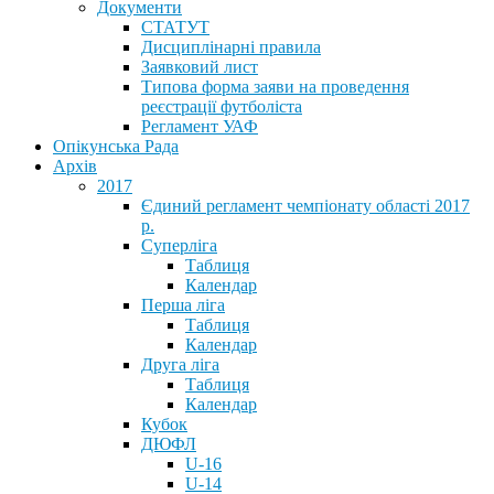
Документи
СТАТУТ
Дисциплінарні правила
Заявковий лист
Типова форма заяви на проведення
реєстрації футболіста
Регламент УАФ
Опікунська Рада
Архів
2017
Єдиний регламент чемпіонату області 2017
р.
Суперліга
Таблиця
Календар
Перша ліга
Таблиця
Календар
Друга ліга
Таблиця
Календар
Кубок
ДЮФЛ
U-16
U-14