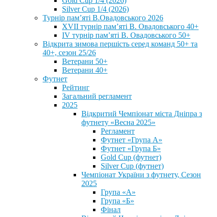
Gold Cup 1/4 (2026)
Silver Cup 1/4 (2026)
Турнір пам’яті В.Овадовського 2026
XVII турнір пам’яті В. Овадовського 40+
IV турнір пам’яті В. Овадовського 50+
Відкрита зимова першість серед команд 50+ та
40+, сезон 25/26
Ветерани 50+
Ветерани 40+
Футнет
Рейтинг
Загальний регламент
2025
Відкритий Чемпіонат міста Дніпра з
футнету «Весна 2025»
Регламент
Футнет «Група А»
Футнет «Група Б»
Gold Cup (футнет)
Silver Cup (футнет)
Чемпіонат України з футнету, Сезон
2025
Група «А»
Група «Б»
Фінал