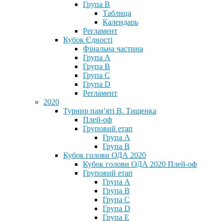
Група В
Таблица
Календарь
Регламент
Кубок Єдності
Фінальна частина
Група А
Група В
Група С
Група D
Регламент
2020
Турнир пам’яті В. Тищенка
Плей-оф
Груповий етап
Група А
Група В
Кубок голови ОДА 2020
Кубок голови ОДА 2020 Плей-оф
Груповий етап
Група A
Група B
Група C
Група D
Група E