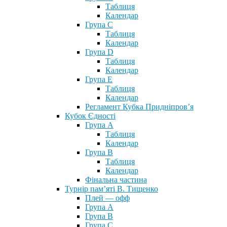
Таблиця
Календар
Група С
Таблиця
Календар
Група D
Таблиця
Календар
Група Е
Таблиця
Календар
Регламент Кубка Придніпров’я
Кубок Єдності
Група А
Таблиця
Календар
Група В
Таблиця
Календар
Фінальна частина
Турнір пам’яті В. Тищенко
Плей — офф
Група А
Група B
Група С