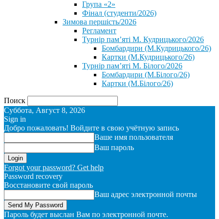
Група «2»
Фінал (студенти/2026)
⁨Зимова першість/2026⁩
Регламент
Турнір пам’яті М. Кудрицького/2026
Бомбардири (М.Кудрицького/26)
Картки (М.Кудрицького/26)
Турнір пам’яті М. Білого/2026
Бомбардири (М.Білого/26)
Картки (М.Білого/26)
Поиск
Суббота, Август 8, 2026
Sign in
Добро пожаловать! Войдите в свою учётную запись
Ваше имя пользователя
Ваш пароль
Forgot your password? Get help
Password recovery
Восстановите свой пароль
Ваш адрес электронной почты
Пароль будет выслан Вам по электронной почте.