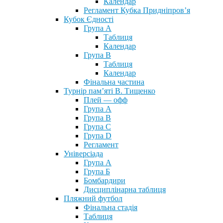
Календар
Регламент Кубка Придніпров’я
Кубок Єдності
Група А
Таблиця
Календар
Група В
Таблиця
Календар
Фінальна частина
Турнір пам’яті В. Тищенко
Плей — офф
Група А
Група B
Група С
Група D
Регламент
Універсіада
Група А
Група Б
Бомбардири
Дисциплінарна таблиця
Пляжний футбол
Фінальна стадія
Таблиця