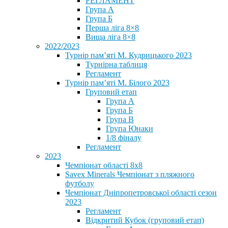
РЕГЛАМЕНТ
Група А
Група Б
Перша ліга 8×8
Вища ліга 8×8
2022/2023
Турнір пам’яті М. Кудрицького 2023
Турнірна таблиця
Регламент
Турнір пам’яті М. Білого 2023
Груповий етап
Група А
Група Б
Група В
Група Юнаки
1/8 фіналу
Регламент
2023
Чемпіонат області 8х8
Savex Minerals Чемпіонат з пляжного
футболу
Чемпіонат Дніпропетровської області сезон
2023
Регламент
Відкритий Кубок (груповий етап)