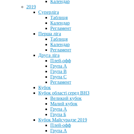
Календар
2019
Суперліга
Таблиця
Календар
Регламент
Перша ліга
Таблиця
Календар
Регламент
Друга ліга
Плей-офф
Група А
Група В
Група С
Регламент
Кубок
Кубок області серед ВНЗ
Великий кубок
Малий кубок
Група А
Група Б
Кубок Майсурадзе 2019
Плей-офф
Група А