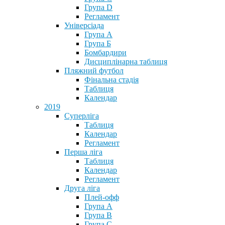
Група D
Регламент
Універсіада
Група А
Група Б
Бомбардири
Дисциплінарна таблиця
Пляжний футбол
Фінальна стадія
Таблиця
Календар
2019
Суперліга
Таблиця
Календар
Регламент
Перша ліга
Таблиця
Календар
Регламент
Друга ліга
Плей-офф
Група А
Група В
Група С