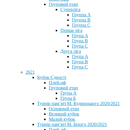
Груповий етап
Суперліга
Группа A
Группа B
Группа C
Перша ліга
Група A
Група B
Група C
Друга ліга
Група A
Група B
Група C
2021
Кубок Єдності
Плей-оф
Груповий етап
Група А
Група Б
Турнір пам’яті М. Кудрицького 2020/2021
Основний етап
Великий кубок
Малий кубок
Турнір пам’яті М. Білого 2020/2021
Плей-оф