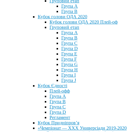
Груповий етап
Група А
Група В
Кубок голови ОДА 2020
Кубок голови ОДА 2020 Плей-оф
Груповий етап
Група A
Група B
Група C
Група D
Група E
Група F
Група G
Група H
Група I
Група J
Кубок Єдності
Плей-офф
Група А
Група В
Група С
Група D
Регламент
Кубок Придніпров’я
«Чемпіонат — ХХХ Универсіади 2019-2020